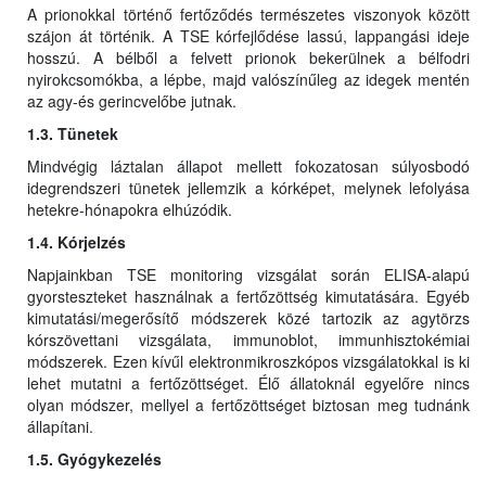
A prionokkal történő fertőződés természetes viszonyok között
szájon át történik. A TSE kórfejlődése lassú, lappangási ideje
hosszú. A bélből a felvett prionok bekerülnek a bélfodri
nyirokcsomókba, a lépbe, majd valószínűleg az idegek mentén
az agy-és gerincvelőbe jutnak.
1.3. Tünetek
Mindvégig láztalan állapot mellett fokozatosan súlyosbodó
idegrendszeri tünetek jellemzik a kórképet, melynek lefolyása
hetekre-hónapokra elhúzódik.
1.4. Kórjelzés
Napjainkban TSE monitoring vizsgálat során ELISA-alapú
gyorsteszteket használnak a fertőzöttség kimutatására. Egyéb
kimutatási/megerősítő módszerek közé tartozik az agytörzs
kórszövettani vizsgálata, immunoblot, immunhisztokémiai
módszerek. Ezen kívűl elektronmikroszkópos vizsgálatokkal is ki
lehet mutatni a fertőzöttséget. Élő állatoknál egyelőre nincs
olyan módszer, mellyel a fertőzöttséget biztosan meg tudnánk
állapítani.
1.5. Gyógykezelés