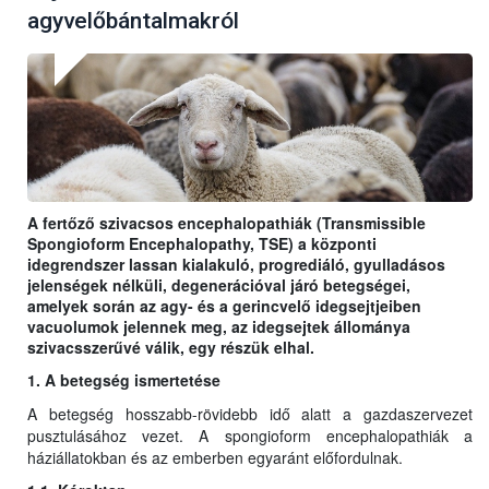
agyvelőbántalmakról
A fertőző szivacsos encephalopathiák (Transmissible
Spongioform Encephalopathy, TSE) a központi
idegrendszer lassan kialakuló, progrediáló, gyulladásos
jelenségek nélküli, degenerációval járó betegségei,
amelyek során az agy- és a gerincvelő idegsejtjeiben
vacuolumok jelennek meg, az idegsejtek állománya
szivacsszerűvé válik, egy részük elhal.
1. A betegség ismertetése
A betegség hosszabb-rövidebb idő alatt a gazdaszervezet
pusztulásához vezet. A spongioform encephalopathiák a
háziállatokban és az emberben egyaránt előfordulnak.