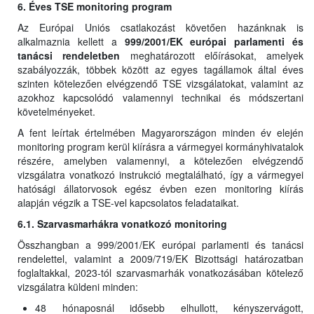
6. Éves TSE monitoring program
Az Európai Uniós csatlakozást követően hazánknak is
alkalmaznia kellett a
999/2001/EK európai parlamenti és
tanácsi rendeletben
meghatározott előírásokat, amelyek
szabályozzák, többek között az egyes tagállamok által éves
szinten kötelezően elvégzendő TSE vizsgálatokat, valamint az
azokhoz kapcsolódó valamennyi technikai és módszertani
követelményeket.
A fent leírtak értelmében Magyarországon minden év elején
monitoring program kerül kiírásra a vármegyei kormányhivatalok
részére, amelyben valamennyi, a kötelezően elvégzendő
vizsgálatra vonatkozó instrukció megtalálható, így a vármegyei
hatósági állatorvosok egész évben ezen monitoring kiírás
alapján végzik a TSE-vel kapcsolatos feladataikat.
6.1. Szarvasmarhákra vonatkozó monitoring
Összhangban a 999/2001/EK európai parlamenti és tanácsi
rendelettel, valamint a 2009/719/EK Bizottsági határozatban
foglaltakkal, 2023-tól szarvasmarhák vonatkozásában kötelező
vizsgálatra küldeni minden:
48 hónaposnál idősebb elhullott, kényszervágott,