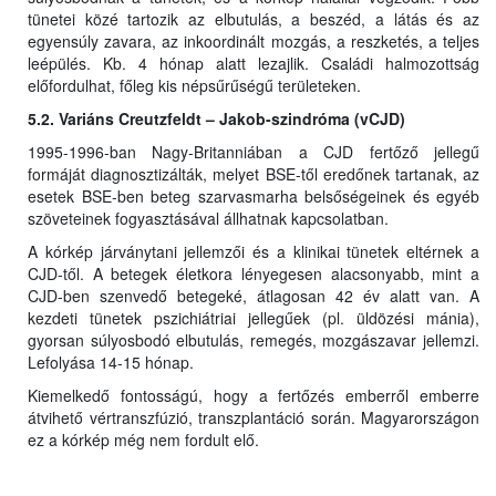
tünetei közé tartozik az elbutulás, a beszéd, a látás és az
egyensúly zavara, az inkoordinált mozgás, a reszketés, a teljes
leépülés. Kb. 4 hónap alatt lezajlik. Családi halmozottság
előfordulhat, főleg kis népsűrűségű területeken.
5.2. Variáns Creutzfeldt – Jakob-szindróma (vCJD)
1995-1996-ban Nagy-Britanniában a CJD fertőző jellegű
formáját diagnosztizálták, melyet BSE-től eredőnek tartanak, az
esetek BSE-ben beteg szarvasmarha belsőségeinek és egyéb
szöveteinek fogyasztásával állhatnak kapcsolatban.
A kórkép járványtani jellemzői és a klinikai tünetek eltérnek a
CJD-től. A betegek életkora lényegesen alacsonyabb, mint a
CJD-ben szenvedő betegeké, átlagosan 42 év alatt van. A
kezdeti tünetek pszichiátriai jellegűek (pl. üldözési mánia),
gyorsan súlyosbodó elbutulás, remegés, mozgászavar jellemzi.
Lefolyása 14-15 hónap.
Kiemelkedő fontosságú, hogy a fertőzés emberről emberre
átvihető vértranszfúzió, transzplantáció során. Magyarországon
ez a kórkép még nem fordult elő.