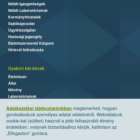
Nébih Igazgatóságok
Nébih Laboratóriumok
Kormányhivatalok
Sajtókapcsolat
Ügyfélszolgálat
Hatósági jogsegély
Élelmiszermentő Központ
Hírlevél feliratkozás
Gyakori kérdések
Élelmiszer
Állat
Növény
Laboratóriumok
Labor/Egyéb
Adatkezelési tájékoztatónkban
megismerheti, hogyan
gondoskodunk személyes adatai védelméről. Weboldalunk
cookie-kat (sütiket) használ a jobb felhasználói élmény
érdekében, melynek biztosításához kérjük, kattintson az
„Elfogadom” gombra.