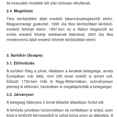
és hosszabb-rövidebb idő után biztosan elhullanak.
2.4. Megelőzés
Tilos kérődzőkkel állati eredetű takarmánykiegészítőt etetni.
Magyarországi gyakorlat: 1990 óta tilos kérődzőkkel kérődző-
eredetű fehérjét etetni, 1997-ben ez a tilalom kiegészült az
emlős eredetű fehérje etetésének tilalmával. 2001 óta tilos
mindennemű állati eredetű fehérjét kérődzőkkel etetni.
3. Súrlókór (Scrapie)
3.1. Előfordulás
A surlókór főleg a juhok, ritkábban a kecskék betegsége, amely
Európában már több, mint 200 évvel ezelőtt is ismert volt.
Először 1732-ben írták le Nagy-Britanniában, szórványosan
jelenleg is előfordul, hazánkban is megállapították a betegséget.
3.2. Járványtan
A betegség többnyire 2 évnél idősebb állatokban fordul elő.
A fertőzés juhokban horizontálisan és vertikálisan is terjed, ezen
kívül a fertőzött környezetből is juthat kóros prion az állatokba. A