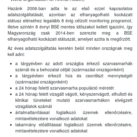
Hazánk 2006-ban adta le az első ezzel kapcsolatos
adatszolgáltatását, azonban az elhanyagolható kockázati
státusz elérséhez legalább 8 évig célzott monitoring programot,
illetve szintén 8 évnyi BSE mentes időszakot kellett igazolni, így
Magyarország csak 2014-ben szerezte meg a BSE
elhanyagolható kockázati státuszát, amelyet azóta is megőrzött.
Az éves adatszolgáltatás keretén belül minden országnak meg
kell adni:
a tárgyévben az adott országba érkező szarvasmarhák
számát és a behozatal célját (származási országonként)
a tárgyévben érkező hús és csontliszt mennyiségét
(származási országonként)
a 24 hónap feletti szarvasmarha populáció méretét
a 24 hónap felett vizsgált vágott, kényszervágott, elhullott és
klinikai tüneteket mutató szarvasmarhákon elvégzett
vizsgálatok számát
ártalmatlanítással foglalkozó üzemek ellenőrzésére,
mintavételezésre vonatkozó adatokat
takarmány előállítással foglalkozó üzemek ellenőrzésére,
mintavételezésre vonatkozó adatokat