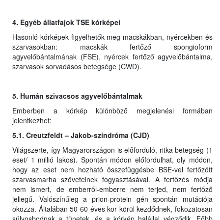
4. Egyéb állatfajok TSE kórképei
Hasonló kórképek figyelhetők meg macskákban, nyércekben és
szarvasokban: macskák fertőző spongioform
agyvelőbántalmának (FSE), nyércek fertőző agyvelőbántalma,
szarvasok sorvadásos betegsége (CWD).
5. Humán szivacsos agyvelőbántalmak
Emberben a kórkép különböző megjelenési formában
jelentkezhet:
5.1. Creutzfeldt – Jakob-szindróma (CJD)
Világszerte, így Magyarországon is előforduló, ritka betegség (1
eset/ 1 millió lakos). Spontán módon előfordulhat, oly módon,
hogy az eset nem hozható összefüggésbe BSE-vel fertőzött
szarvasmarha szöveteinek fogyasztásával. A fertőzés módja
nem ismert, de emberről-emberre nem terjed, nem fertőző
jellegű. Valószínűleg a prion-protein gén spontán mutációja
okozza. Általában 50-60 éves kor körül kezdődnek, fokozatosan
súlyosbodnak a tünetek, és a kórkép halállal végződik. Főbb