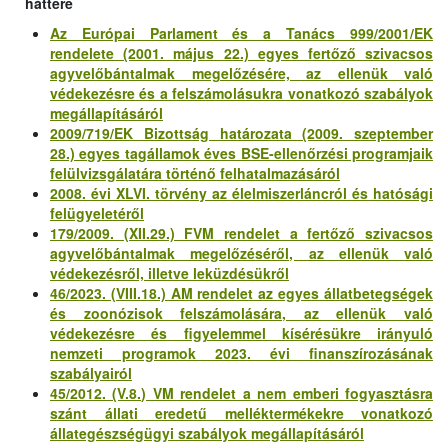
háttere
Az Európai Parlament és a Tanács 999/2001/EK
rendelete (2001. május 22.) egyes fertőző szivacsos
agyvelőbántalmak megelőzésére, az ellenük való
védekezésre és a felszámolásukra vonatkozó szabályok
megállapításáról
2009/719/EK Bizottság határozata (2009. szeptember
28.) egyes tagállamok éves BSE-ellenőrzési programjaik
felülvizsgálatára történő felhatalmazásáról
2008. évi XLVI. törvény az élelmiszerláncról és hatósági
felügyeletéről
179/2009. (XII.29.) FVM rendelet a fertőző szivacsos
agyvelőbántalmak megelőzéséről, az ellenük való
védekezésről, illetve leküzdésükről
46/2023. (VIII.18.) AM rendelet az egyes állatbetegségek
és zoonózisok felszámolására, az ellenük való
védekezésre és figyelemmel kísérésükre irányuló
nemzeti programok 2023. évi finanszírozásának
szabályairól
45/2012. (V.8.) VM rendelet a nem emberi fogyasztásra
szánt állati eredetű melléktermékekre vonatkozó
állategészségügyi szabályok megállapításáról