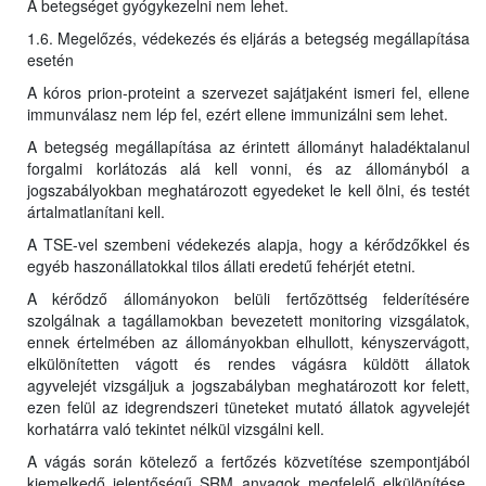
A betegséget gyógykezelni nem lehet.
1.6. Megelőzés, védekezés és eljárás a betegség megállapítása
esetén
A kóros prion-proteint a szervezet sajátjaként ismeri fel, ellene
immunválasz nem lép fel, ezért ellene immunizálni sem lehet.
A betegség megállapítása az érintett állományt haladéktalanul
forgalmi korlátozás alá kell vonni, és az állományból a
jogszabályokban meghatározott egyedeket le kell ölni, és testét
ártalmatlanítani kell.
A TSE-vel szembeni védekezés alapja, hogy a kérődzőkkel és
egyéb haszonállatokkal tilos állati eredetű fehérjét etetni.
A kérődző állományokon belüli fertőzöttség felderítésére
szolgálnak a tagállamokban bevezetett monitoring vizsgálatok,
ennek értelmében az állományokban elhullott, kényszervágott,
elkülönítetten vágott és rendes vágásra küldött állatok
agyvelejét vizsgáljuk a jogszabályban meghatározott kor felett,
ezen felül az idegrendszeri tüneteket mutató állatok agyvelejét
korhatárra való tekintet nélkül vizsgálni kell.
A vágás során kötelező a fertőzés közvetítése szempontjából
kiemelkedő jelentőségű SRM anyagok megfelelő elkülönítése,