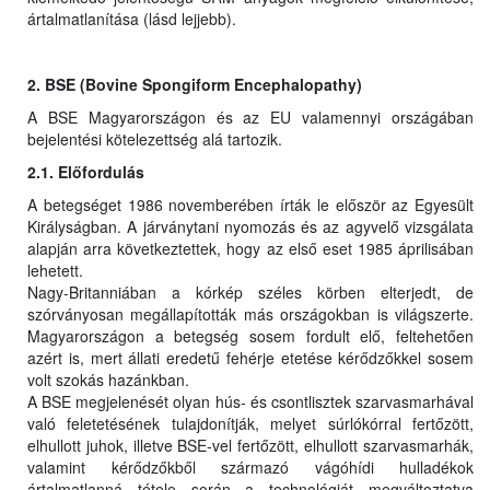
ártalmatlanítása (lásd lejjebb).
2. BSE (Bovine Spongiform Encephalopathy)
A BSE Magyarországon és az EU valamennyi országában
bejelentési kötelezettség alá tartozik.
2.1. Előfordulás
A betegséget 1986 novemberében írták le először az Egyesült
Királyságban. A járványtani nyomozás és az agyvelő vizsgálata
alapján arra következtettek, hogy az első eset 1985 áprilisában
lehetett.
Nagy-Britanniában a kórkép széles körben elterjedt, de
szórványosan megállapították más országokban is világszerte.
Magyarországon a betegség sosem fordult elő, feltehetően
azért is, mert állati eredetű fehérje etetése kérődzőkkel sosem
volt szokás hazánkban.
A BSE megjelenését olyan hús- és csontlisztek szarvasmarhával
való feletetésének tulajdonítják, melyet súrlókórral fertőzött,
elhullott juhok, illetve BSE-vel fertőzött, elhullott szarvasmarhák,
valamint kérődzőkből származó vágóhídi hulladékok
ártalmatlanná tétele során a technológiát megváltoztatva