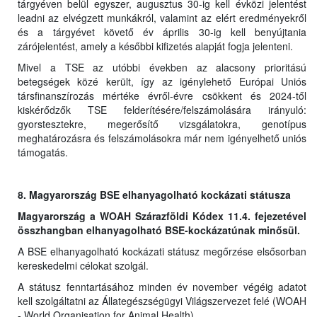
tárgyéven belül egyszer, augusztus 30-ig kell évközi jelentést
leadni az elvégzett munkákról, valamint az elért eredményekről
és a tárgyévet követő év április 30-ig kell benyújtania
zárójelentést, amely a későbbi kifizetés alapját fogja jelenteni.
Mivel a TSE az utóbbi években az alacsony prioritású
betegségek közé került, így az igénylehető Európai Uniós
társfinanszírozás mértéke évről-évre csökkent és 2024-től
kiskérődzők TSE felderítésére/felszámolására irányuló:
gyorstesztekre, megerősítő vizsgálatokra, genotípus
meghatározásra és felszámolásokra már nem igényelhető uniós
támogatás.
8. Magyarország BSE elhanyagolható kockázati státusza
Magyarország a WOAH Szárazföldi Kódex 11.4. fejezetével
összhangban elhanyagolható BSE-kockázatúnak minősül.
A BSE elhanyagolható kockázati státusz megőrzése elsősorban
kereskedelmi célokat szolgál.
A státusz fenntartásához minden év november végéig adatot
kell szolgáltatni az Állategészségügyi Világszervezet felé (WOAH
- World Organisation for Animal Health).