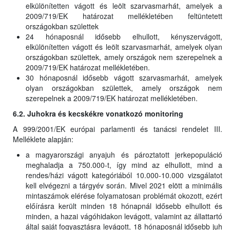
elkülönítetten vágott és leölt szarvasmarhát, amelyek a
2009/719/EK határozat mellékletében feltüntetett
országokban születtek
24 hónaposnál idősebb elhullott, kényszervágott,
elkülönítetten vágott és leölt szarvasmarhát, amelyek olyan
országokban születtek, amely országok nem szerepelnek a
2009/719/EK határozat mellékletében.
30 hónaposnál idősebb vágott szarvasmarhát, amelyek
olyan országokban születtek, amely országok nem
szerepelnek a 2009/719/EK határozat mellékletében.
6.2. Juhokra és kecskékre vonatkozó monitoring
A 999/2001/EK európai parlamenti és tanácsi rendelet III.
Melléklete alapján:
a magyarországi anyajuh és pároztatott jerkepopuláció
meghaladja a 750.000-t, így mind az elhullott, mind a
rendes/házi vágott kategóriából 10.000-10.000 vizsgálatot
kell elvégezni a tárgyév során. Mivel 2021 elött a minimális
mintaszámok elérése folyamatosan problémát okozott, ezért
előírásra került minden 18 hónapnál idősebb elhullott és
minden, a hazai vágóhidakon levágott, valamint az állattartó
által saját fogyasztásra levágott, 18 hónaposnál idősebb juh