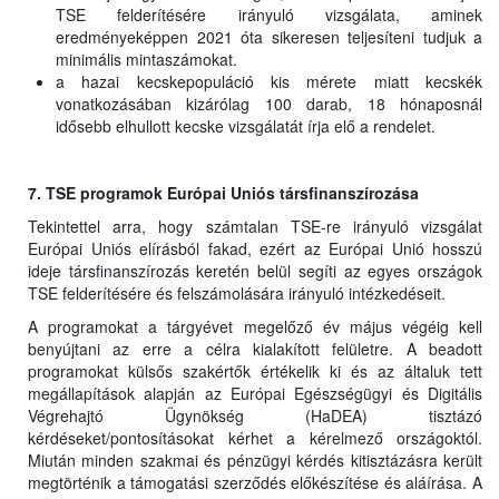
TSE felderítésére irányuló vizsgálata, aminek
eredményeképpen 2021 óta sikeresen teljesíteni tudjuk a
minimális mintaszámokat.
a hazai kecskepopuláció kis mérete miatt kecskék
vonatkozásában kizárólag 100 darab, 18 hónaposnál
idősebb elhullott kecske vizsgálatát írja elő a rendelet.
7. TSE programok Európai Uniós társfinanszírozása
Tekintettel arra, hogy számtalan TSE-re irányuló vizsgálat
Európai Uniós elírásból fakad, ezért az Európai Unió hosszú
ideje társfinanszírozás keretén belül segíti az egyes országok
TSE felderítésére és felszámolására irányuló intézkedéseit.
A programokat a tárgyévet megelőző év május végéig kell
benyújtani az erre a célra kialakított felületre. A beadott
programokat külsős szakértők értékelik ki és az általuk tett
megállapítások alapján az Európai Egészségügyi és Digitális
Végrehajtó Ügynökség (HaDEA) tisztázó
kérdéseket/pontosításokat kérhet a kérelmező országoktól.
Miután minden szakmai és pénzügyi kérdés kitisztázásra került
megtörténik a támogatási szerződés előkészítése és aláírása. A