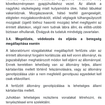
következményesen gyapjúhulláshoz vezet. Az állatok a
nagyfokú viszketegség miatt kutyamódra ülve, hátsó lábukkal
vakaródznak. Mozgászavarok, hátsó testfél gyengeségét,
elégtelen mozgáskoordinációt, elülső végtagok túlhangsúlyozott
mozgását (ügető lóéhoz hasonló mozgás) lehet megfigyelni az
érintett állatokon, végül nem tudnak lábra állni, és előbb-utóbb
biztosan elhullanak. Étvágyuk és tudatuk mindvégig zavartalan.
3.4. Megelőzés, védekezés és eljárás a betegség
megállapítása esetén
A laboratóriumi vizsgálatokkal megállapított fertőzés után az
érintett állományt forgalmi korlátozás alá kell vonni állományt, és
jogszabályban meghatározott módon kell eljárni az állománnyal.
Ennek keretében lehetőség van az állomány teljes, állami
kártalanítás mellett történő felszámolására, vagy az állomány
genotipizálása után a nem megfelelő genotipusú egyedeket kell
csak eltávolítani.
A fertőzött állomány genotipizálása is lehetséges állami
kártalanítás mellett.
Juhokban lehetséges rezisztens vonalakat létrehozni, és
tenyésztéssel erre szelektálni.