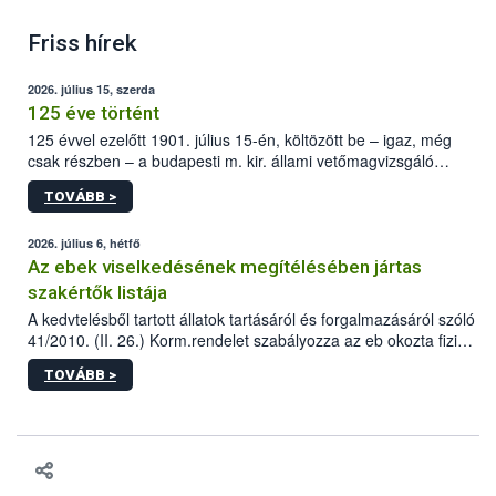
Friss hírek
2026. július 15, szerda
125 éve történt
125 évvel ezelőtt 1901. július 15-én, költözött be – igaz, még
csak részben – a budapesti m. kir. állami vetőmagvizsgáló
állomás a Kis Rókus utca 15. szám alatti, Czigler Győző által
TOVÁBB >
tervezett új épületébe.
2026. július 6, hétfő
Az ebek viselkedésének megítélésében jártas
szakértők listája
A kedvtelésből tartott állatok tartásáról és forgalmazásáról szóló
41/2010. (II. 26.) Korm.rendelet szabályozza az eb okozta fizikai
sérülés, illetve ennek veszélye keletkezésekor felmerülő
TOVÁBB >
hatósági feladatokat, valamint a veszélyes eb tartását és annak
engedélyezését. Ezen eljárások során szükség esetén be kell
vonni az ebek viselkedésének megítélésében jártas szakértőt.