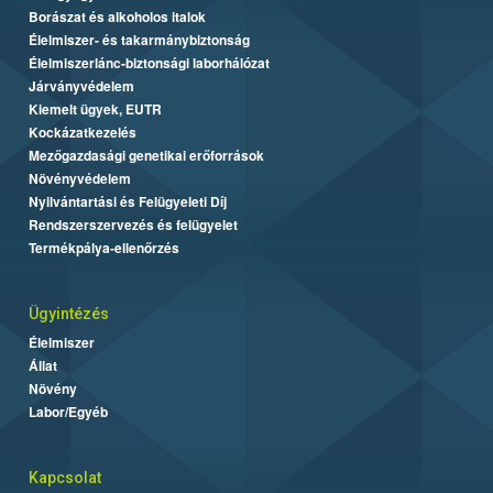
Borászat és alkoholos italok
Élelmiszer- és takarmánybiztonság
Élelmiszerlánc-biztonsági laborhálózat
Járványvédelem
Kiemelt ügyek, EUTR
Kockázatkezelés
Mezőgazdasági genetikai erőforrások
Növényvédelem
Nyilvántartási és Felügyeleti Díj
Rendszerszervezés és felügyelet
Termékpálya-ellenőrzés
Ügyintézés
Élelmiszer
Állat
Növény
Labor/Egyéb
Kapcsolat