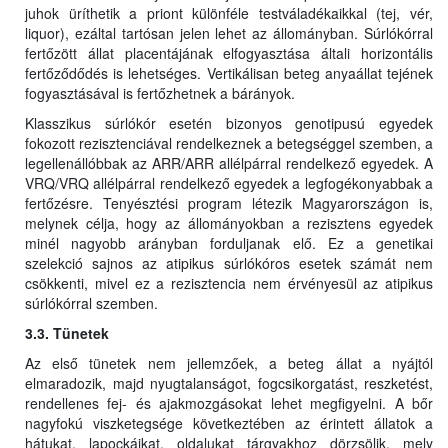
juhok üríthetik a priont különféle testváladékaikkal (tej, vér,
liquor), ezáltal tartósan jelen lehet az állományban. Súrlókórral
fertőzött állat placentájának elfogyasztása általi horizontális
fertőződődés is lehetséges. Vertikálisan beteg anyaállat tejének
fogyasztásával is fertőzhetnek a bárányok.
Klasszikus súrlókór esetén bizonyos genotipusú egyedek
fokozott rezisztenciával rendelkeznek a betegséggel szemben, a
legellenállóbbak az ARR/ARR allélpárral rendelkező egyedek. A
VRQ/VRQ allélpárral rendelkező egyedek a legfogékonyabbak a
fertőzésre. Tenyésztési program létezik Magyarországon is,
melynek célja, hogy az állományokban a rezisztens egyedek
minél nagyobb arányban forduljanak elő. Ez a genetikai
szelekció sajnos az atipikus súrlókóros esetek számát nem
csökkenti, mivel ez a rezisztencia nem érvényesül az atipikus
súrlókórral szemben.
3.3. Tünetek
Az első tünetek nem jellemzőek, a beteg állat a nyájtól
elmaradozik, majd nyugtalanságot, fogcsikorgatást, reszketést,
rendellenes fej- és ajakmozgásokat lehet megfigyelni. A bőr
nagyfokú viszketegsége következtében az érintett állatok a
hátukat, lapockáikat, oldalukat tárgyakhoz dörzsölik, mely