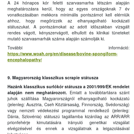
A 24 hónapos kór feletti szarvasmarha létszám alapján
meghatározásra kerül, hogy az egyes országoknak 7 év
vonatkozásában mekkora minimális pontszámot kell elérniük
ahhoz, hogy megőrizzék az elhanyagolható kockázati
státuszukat. A pontszámokat az adott időszakban vizsgált
rendes vágott, kényszervágott, elhullott és klinikai tüneteket
mutató szarvasmarhák száma alapján számolják ki.
További információ:
https://www.woah.org/en/disease/bovine-spongiform-
encephalopathy/
9. Magyarország klasszikus scrapie státusza
Hazánk klasszikus surlókór státusza a 2001/999/EK rendelet
alapján nem meghatározott.
Emiatt a továbbtartásra szánt
juhok szállítása Magyarországról elhanyagolható kockázatú
(jelenleg: Ausztria, Cseh Köztársaság, Finnország, Svédország)
vagy nemzeti védekezési programmal rendelkező (jelenleg:
Dánia, Szlovénia) státuszú tagállamba kizárólag az ARR/ARR
prionfehérje kimutatására irányuló genetikai vizsgálat
elvégzésével és ennek a vizsgálatnak a leigazolásával