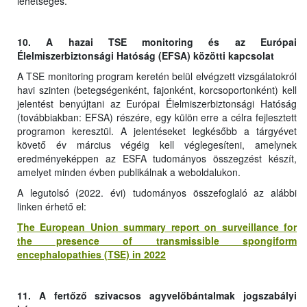
lehetséges.
10. A hazai TSE monitoring és az Európai
Élelmiszerbiztonsági Hatóság (EFSA) közötti kapcsolat
A TSE monitoring program keretén belül elvégzett vizsgálatokról
havi szinten (betegségenként, fajonként, korcsoportonként) kell
jelentést benyújtani az Európai Élelmiszerbiztonsági Hatóság
(továbbiakban: EFSA) részére, egy külön erre a célra fejlesztett
programon keresztül. A jelentéseket legkésőbb a tárgyévet
követő év március végéig kell véglegesíteni, amelynek
eredményeképpen az ESFA tudományos összegzést készít,
amelyet minden évben publikálnak a weboldalukon.
A legutolsó (2022. évi) tudományos összefoglaló az alábbi
linken érhető el:
The European Union summary report on surveillance for
the presence of transmissible spongiform
encephalopathies (TSE) in 2022
11. A fertőző szivacsos agyvelőbántalmak jogszabályi