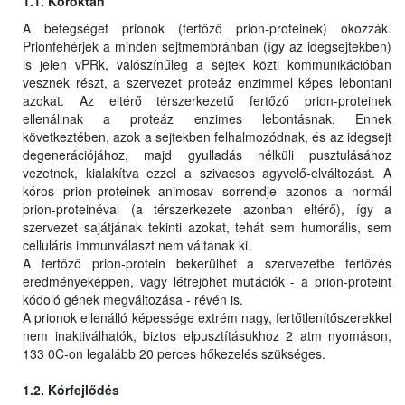
1.1. Kóroktan
A betegséget prionok (fertőző prion-proteinek) okozzák.
Prionfehérjék a minden sejtmembránban (így az idegsejtekben)
is jelen vPRk, valószínűleg a sejtek közti kommunikációban
vesznek részt, a szervezet proteáz enzimmel képes lebontani
azokat. Az eltérő térszerkezetű fertőző prion-proteinek
ellenállnak a proteáz enzimes lebontásnak. Ennek
következtében, azok a sejtekben felhalmozódnak, és az idegsejt
degenerációjához, majd gyulladás nélküli pusztulásához
vezetnek, kialakítva ezzel a szivacsos agyvelő-elváltozást. A
kóros prion-proteinek animosav sorrendje azonos a normál
prion-proteinéval (a térszerkezete azonban eltérő), így a
szervezet sajátjának tekinti azokat, tehát sem humorális, sem
celluláris immunválaszt nem váltanak ki.
A fertőző prion-protein bekerülhet a szervezetbe fertőzés
eredményeképpen, vagy létrejöhet mutációk - a prion-proteint
kódoló gének megváltozása - révén is.
A prionok ellenálló képessége extrém nagy, fertőtlenítőszerekkel
nem inaktiválhatók, biztos elpusztításukhoz 2 atm nyomáson,
133 0C-on legalább 20 perces hőkezelés szükséges.
1.2. Kórfejlődés