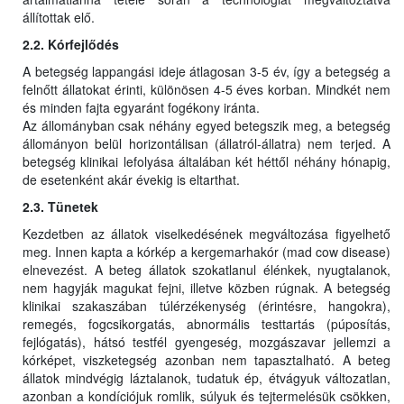
állítottak elő.
2.2. Kórfejlődés
A betegség lappangási ideje átlagosan 3-5 év, így a betegség a
felnőtt állatokat érinti, különösen 4-5 éves korban. Mindkét nem
és minden fajta egyaránt fogékony iránta.
Az állományban csak néhány egyed betegszik meg, a betegség
állományon belül horizontálisan (állatról-állatra) nem terjed. A
betegség klinikai lefolyása általában két héttől néhány hónapig,
de esetenként akár évekig is eltarthat.
2.3. Tünetek
Kezdetben az állatok viselkedésének megváltozása figyelhető
meg. Innen kapta a kórkép a kergemarhakór (mad cow disease)
elnevezést. A beteg állatok szokatlanul élénkek, nyugtalanok,
nem hagyják magukat fejni, illetve közben rúgnak. A betegség
klinikai szakaszában túlérzékenység (érintésre, hangokra),
remegés, fogcsikorgatás, abnormális testtartás (púposítás,
fejlógatás), hátsó testfél gyengeség, mozgászavar jellemzi a
kórképet, viszketegség azonban nem tapasztalható. A beteg
állatok mindvégig láztalanok, tudatuk ép, étvágyuk változatlan,
azonban a kondíciójuk romlik, súlyuk és tejtermelésük csökken,