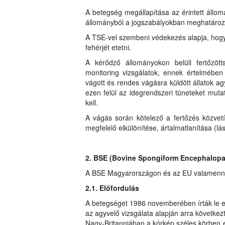
A betegség megállapítása az érintett állomá
állományból a jogszabályokban meghatározott 
A TSE-vel szembeni védekezés alapja, hogy a
fehérjét etetni.
A kérődző állományokon belüli fertőzött
monitoring vizsgálatok, ennek értelmében 
vágott és rendes vágásra küldött állatok ag
ezen felül az idegrendszeri tüneteket mutató
kell.
A vágás során kötelező a fertőzés közve
megfelelő elkülönítése, ártalmatlanítása (lás
2. BSE (Bovine Spongiform Encephalopa
A BSE Magyarországon és az EU valamennyi 
2.1. Előfordulás
A betegséget 1986 novemberében írták le e
az agyvelő vizsgálata alapján arra következt
Nagy-Britanniában a kórkép széles körben 