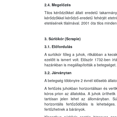
2.4. Megelőzés
Tilos kérődzőkkel állati eredetű takarmány
kérődzőkkel kérődző-eredetű fehérjét etetni
etetésének tilalmával. 2001 óta tilos minden
3. Súrlókór (Scrapie)
3.1. Előfordulás
A surlókór főleg a juhok, ritkábban a ke
ezelőtt is ismert volt. Először 1732-ben ír
hazánkban is megállapították a betegséget.
3.2. Járványtan
A betegség többnyire 2 évnél idősebb állato
A fertőzés juhokban horizontálisan és vertiká
kóros prion az állatokba. A juhok üríthetik a
tartósan jelen lehet az állományban. Súrl
horizontális fertőződődés is lehetséges.
fertőzhetnek a bárányok.