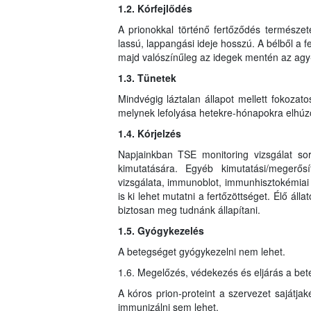
1.2. Kórfejlődés
A prionokkal történő fertőződés természet
lassú, lappangási ideje hosszú. A bélből a f
majd valószínűleg az idegek mentén az agy-
1.3. Tünetek
Mindvégig láztalan állapot mellett fokozat
melynek lefolyása hetekre-hónapokra elhúz
1.4. Kórjelzés
Napjainkban TSE monitoring vizsgálat sor
kimutatására. Egyéb kimutatási/megerős
vizsgálata, immunoblot, immunhisztokémiai
is ki lehet mutatni a fertőzöttséget. Élő áll
biztosan meg tudnánk állapítani.
1.5. Gyógykezelés
A betegséget gyógykezelni nem lehet.
1.6. Megelőzés, védekezés és eljárás a be
A kóros prion-proteint a szervezet sajátjak
immunizálni sem lehet.