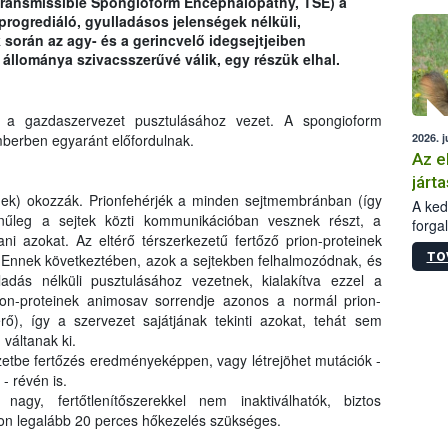
Transmissible Spongioform Encephalopathy, TSE) a
épüle
progrediáló, gyulladásos jelenségek nélküli,
során az agy- és a gerincvelő idegsejtjeiben
állománya szivacsszerűvé válik, egy részük elhal.
t a gazdaszervezet pusztulásához vezet. A spongioform
2026. j
mberben egyaránt előfordulnak.
Az e
járta
inek) okozzák. Prionfehérjék a minden sejtmembránban (így
A kedv
ínűleg a sejtek közti kommunikációban vesznek részt, a
forga
i azokat. Az eltérő térszerkezetű fertőző prion-proteinek
Korm.
TO
. Ennek következtében, azok a sejtekben felhalmozódnak, és
sérül
adás nélküli pusztulásához vezetnek, kialakítva ezzel a
felme
rion-proteinek animosav sorrendje azonos a normál prion-
veszé
Ezen 
rő), így a szervezet sajátjának tekinti azokat, tehát sem
vonni
váltanak ki.
jártas
ezetbe fertőzés eredményeképpen, vagy létrejöhet mutációk -
- révén is.
agy, fertőtlenítőszerekkel nem inaktiválhatók, biztos
on legalább 20 perces hőkezelés szükséges.