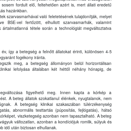
osem fordult elő, feltehetően azért is, mert állati eredetű
okás hazánkban.
ek szarvasmarhával való feletetésének tulajdonítják, melyet
letve BSE-vel fertőzött, elhullott szarvasmarhák, valamint
 ártalmatlanná tétele során a technológiát megváltoztatva
v, így a betegség a felnőtt állatokat érinti, különösen 4-5
gyaránt fogékony iránta.
gszik meg, a betegség állományon belül horizontálisan
klinikai lefolyása általában két héttől néhány hónapig, de
megváltozása figyelhető meg. Innen kapta a kórkép a
st. A beteg állatok szokatlanul élénkek, nyugtalanok, nem
rúgnak. A betegség klinikai szakaszában túlérzékenység
atás, abnormális testtartás (púposítás, fejlógatás), hátsó
 kórképet, viszketegség azonban nem tapasztalható. A beteg
tvágyuk változatlan, azonban a kondíciójuk romlik, súlyuk és
b idő után biztosan elhullanak.