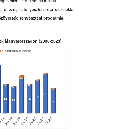
éges állami kártalanítás mellett.
trehozni, és tenyésztéssel erre szelektálni.
Szövetség tenyésztési programjai
etek Magyarországon (2008-2023)