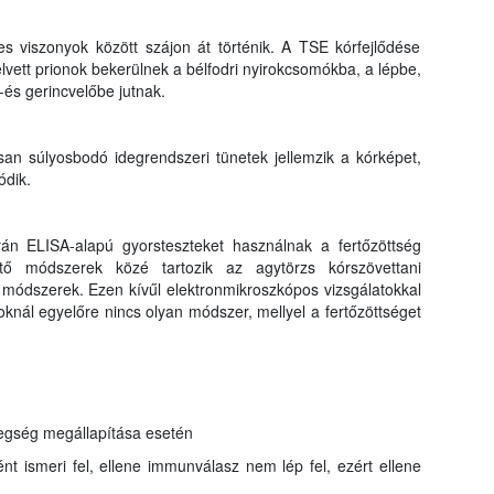
es viszonyok között szájon át történik. A TSE kórfejlődése
elvett prionok bekerülnek a bélfodri nyirokcsomókba, a lépbe,
és gerincvelőbe jutnak.
osan súlyosbodó idegrendszeri tünetek jellemzik a kórképet,
ódik.
án ELISA-alapú gyorsteszteket használnak a fertőzöttség
ítő módszerek közé tartozik az agytörzs kórszövettani
 módszerek. Ezen kívűl elektronmikroszkópos vizsgálatokkal
atoknál egyelőre nincs olyan módszer, mellyel a fertőzöttséget
tegség megállapítása esetén
ént ismeri fel, ellene immunválasz nem lép fel, ezért ellene