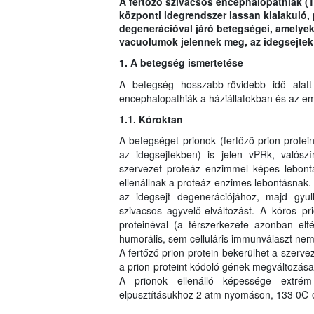
A fertőző szivacsos encephalopathiák (
központi idegrendszer lassan kialakuló, 
degenerációval járó betegségei, amelyek 
vacuolumok jelennek meg, az idegsejtek 
1. A betegség ismertetése
A betegség hosszabb-rövidebb idő alat
encephalopathiák a háziállatokban és az e
1.1. Kóroktan
A betegséget prionok (fertőző prion-prote
az idegsejtekben) is jelen vPRk, valósz
szervezet proteáz enzimmel képes lebontan
ellenállnak a proteáz enzimes lebontásnak
az idegsejt degenerációjához, majd gyull
szivacsos agyvelő-elváltozást. A kóros p
proteinéval (a térszerkezete azonban elté
humorális, sem celluláris immunválaszt nem 
A fertőző prion-protein bekerülhet a szerv
a prion-proteint kódoló gének megváltozása 
A prionok ellenálló képessége extrém n
elpusztításukhoz 2 atm nyomáson, 133 0C-