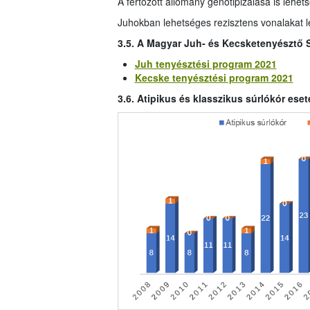
A fertőzött állomány genotipizálása is lehets
Juhokban lehetséges rezisztens vonalakat lé
3.5. A Magyar Juh- és Kecsketenyésztő 
Juh tenyésztési program 2021
Kecske tenyésztési program 2021
3.6. Atipikus és klasszikus súrlókór es