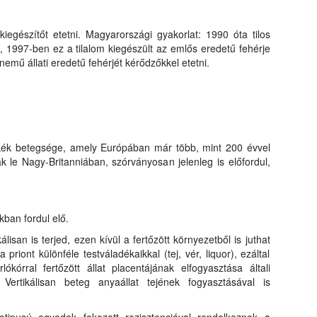
kiegészítőt etetni. Magyarországi gyakorlat: 1990 óta tilos
, 1997-ben ez a tilalom kiegészült az emlős eredetű fehérje
nemű állati eredetű fehérjét kérődzőkkel etetni.
cskék betegsége, amely Európában már több, mint 200 évvel
ták le Nagy-Britanniában, szórványosan jelenleg is előfordul,
kban fordul elő.
lisan is terjed, ezen kívül a fertőzött környezetből is juthat
 priont különféle testváladékaikkal (tej, vér, liquor), ezáltal
ókórral fertőzött állat placentájának elfogyasztása általi
 Vertikálisan beteg anyaállat tejének fogyasztásával is