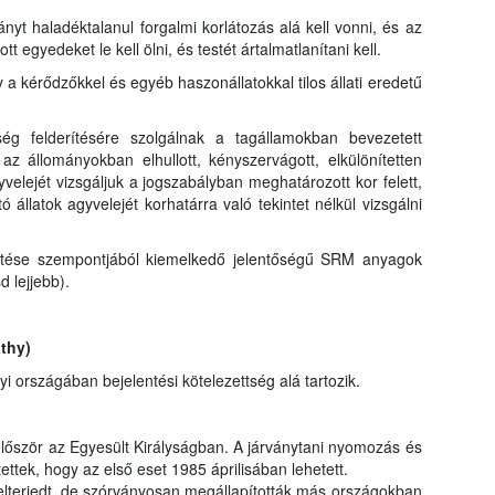
nyt haladéktalanul forgalmi korlátozás alá kell vonni, és az
egyedeket le kell ölni, és testét ártalmatlanítani kell.
 kérődzőkkel és egyéb haszonállatokkal tilos állati eredetű
ség felderítésére szolgálnak a tagállamokban bevezetett
az állományokban elhullott, kényszervágott, elkülönítetten
yvelejét vizsgáljuk a jogszabályban meghatározott kor felett,
 állatok agyvelejét korhatárra való tekintet nélkül vizsgálni
títése szempontjából kiemelkedő jelentőségű SRM anyagok
d lejjebb).
thy)
országában bejelentési kötelezettség alá tartozik.
lőször az Egyesült Királyságban. A járványtani nyomozás és
ettek, hogy az első eset 1985 áprilisában lehetett.
elterjedt, de szórványosan megállapították más országokban