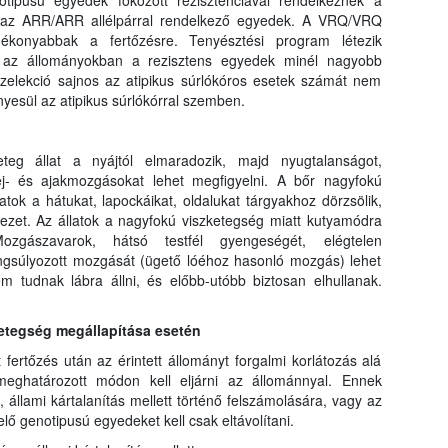
otipusú egyedek fokozott rezisztenciával rendelkeznek a
k az ARR/ARR allélpárral rendelkező egyedek. A VRQ/VRQ
gékonyabbak a fertőzésre. Tenyésztési program létezik
y az állományokban a rezisztens egyedek minél nagyobb
szelekció sajnos az atipikus súrlókóros esetek számát nem
nyesül az atipikus súrlókórral szemben.
eg állat a nyájtól elmaradozik, majd nyugtalanságot,
 fej- és ajakmozgásokat lehet megfigyelni. A bőr nagyfokú
atok a hátukat, lapockáikat, oldalukat tárgyakhoz dörzsölik,
zet. Az állatok a nagyfokú viszketegség miatt kutyamódra
ozgászavarok, hátsó testfél gyengeségét, elégtelen
angsúlyozott mozgását (ügető lóéhoz hasonló mozgás) lehet
em tudnak lábra állni, és előbb-utóbb biztosan elhullanak.
betegség megállapítása esetén
t fertőzés után az érintett állományt forgalmi korlátozás alá
meghatározott módon kell eljárni az állománnyal. Ennek
 állami kártalanítás mellett történő felszámolására, vagy az
ő genotipusú egyedeket kell csak eltávolítani.