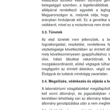
Klasszikus súrlókór esetén bizonyos gen
betegséggel szemben, a legellenállóbba
allélpárral rendelkező egyedek a legfo
Magyarországon is, melynek célja, hog
arányban forduljanak elő. Ez a genetikai 
csökkenti, mivel ez a rezisztencia nem érvé
3.3. Tünetek
Az első tünetek nem jellemzőek, a bet
fogcsikorgatást, reszketést, rendellenes
viszketegsége következtében az érintett áll
mely következményesen gyapjúhulláshoz ve
ülve, hátsó lábukkal vakaródznak. M
mozgáskoordinációt, elülső végtagok túlh
megfigyelni az érintett állatokon, végül n
Étvágyuk és tudatuk mindvégig zavartalan.
3.4. Megelőzés, védekezés és eljárás a 
A laboratóriumi vizsgálatokkal megállapítot
kell vonni állományt, és jogszabályban 
keretében lehetőség van az állomány teljes,
állomány genotipizálása után a nem megfelel