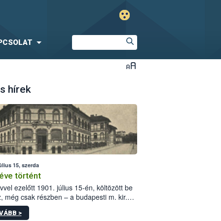
PCSOLAT
s hírek
úlius 15, szerda
éve történt
vvel ezelőtt 1901. július 15-én, költözött be
z, még csak részben – a budapesti m. kir.
i vetőmagvizsgáló állomás a Kis Rókus utca
VÁBB >
ám alatti, Czigler Győző által tervezett új