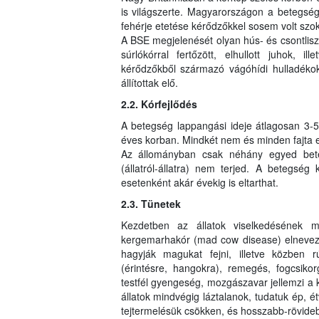
is világszerte. Magyarországon a betegség s
fehérje etetése kérődzőkkel sosem volt sz
A BSE megjelenését olyan hús- és csontliszt
súrlókórral fertőzött, elhullott juhok, il
kérődzőkből származó vágóhídi hulladékok
állítottak elő.
2.2. Kórfejlődés
A betegség lappangási ideje átlagosan 3-5 é
éves korban. Mindkét nem és minden fajta e
Az állományban csak néhány egyed bete
(állatról-állatra) nem terjed. A betegség 
esetenként akár évekig is eltarthat.
2.3. Tünetek
Kezdetben az állatok viselkedésének 
kergemarhakór (mad cow disease) elnevezé
hagyják magukat fejni, illetve közben 
(érintésre, hangokra), remegés, fogcsikorg
testfél gyengeség, mozgászavar jellemzi a
állatok mindvégig láztalanok, tudatuk ép, é
tejtermelésük csökken, és hosszabb-rövideb