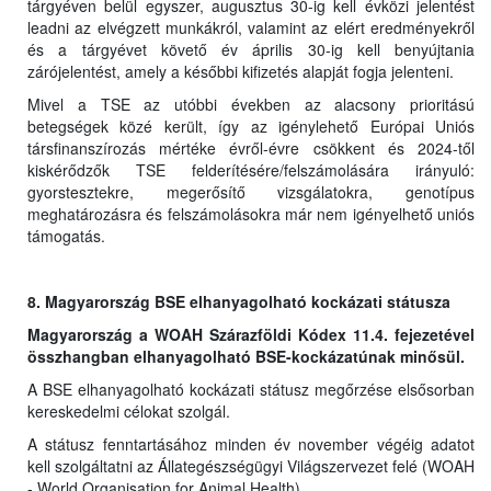
tárgyéven belül egyszer, augusztus 30-ig kell évközi jelentést
leadni az elvégzett munkákról, valamint az elért eredményekről
és a tárgyévet követő év április 30-ig kell benyújtania
zárójelentést, amely a későbbi kifizetés alapját fogja jelenteni.
Mivel a TSE az utóbbi években az alacsony prioritású
betegségek közé került, így az igénylehető Európai Uniós
társfinanszírozás mértéke évről-évre csökkent és 2024-től
kiskérődzők TSE felderítésére/felszámolására irányuló:
gyorstesztekre, megerősítő vizsgálatokra, genotípus
meghatározásra és felszámolásokra már nem igényelhető uniós
támogatás.
8. Magyarország BSE elhanyagolható kockázati státusza
Magyarország a WOAH Szárazföldi Kódex 11.4. fejezetével
összhangban elhanyagolható BSE-kockázatúnak minősül.
A BSE elhanyagolható kockázati státusz megőrzése elsősorban
kereskedelmi célokat szolgál.
A státusz fenntartásához minden év november végéig adatot
kell szolgáltatni az Állategészségügyi Világszervezet felé (WOAH
- World Organisation for Animal Health).