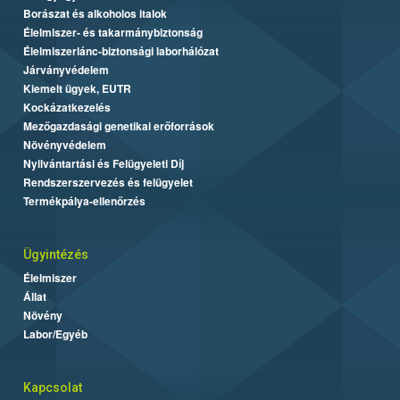
Borászat és alkoholos italok
Élelmiszer- és takarmánybiztonság
Élelmiszerlánc-biztonsági laborhálózat
Járványvédelem
Kiemelt ügyek, EUTR
Kockázatkezelés
Mezőgazdasági genetikai erőforrások
Növényvédelem
Nyilvántartási és Felügyeleti Díj
Rendszerszervezés és felügyelet
Termékpálya-ellenőrzés
Ügyintézés
Élelmiszer
Állat
Növény
Labor/Egyéb
Kapcsolat