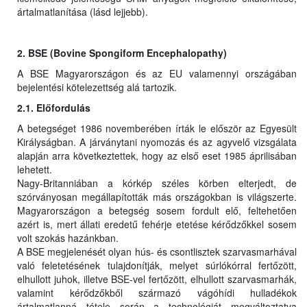
ártalmatlanítása (lásd lejjebb).
2. BSE (Bovine Spongiform Encephalopathy)
A BSE Magyarországon és az EU valamennyi országában
bejelentési kötelezettség alá tartozik.
2.1. Előfordulás
A betegséget 1986 novemberében írták le először az Egyesült
Királyságban. A járványtani nyomozás és az agyvelő vizsgálata
alapján arra következtettek, hogy az első eset 1985 áprilisában
lehetett.
Nagy-Britanniában a kórkép széles körben elterjedt, de
szórványosan megállapították más országokban is világszerte.
Magyarországon a betegség sosem fordult elő, feltehetően
azért is, mert állati eredetű fehérje etetése kérődzőkkel sosem
volt szokás hazánkban.
A BSE megjelenését olyan hús- és csontlisztek szarvasmarhával
való feletetésének tulajdonítják, melyet súrlókórral fertőzött,
elhullott juhok, illetve BSE-vel fertőzött, elhullott szarvasmarhák,
valamint kérődzőkből származó vágóhídi hulladékok
ártalmatlanná tétele során a technológiát megváltoztatva