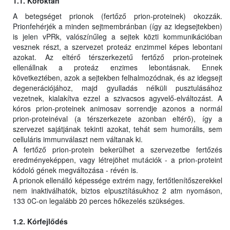
1.1. Kóroktan
A betegséget prionok (fertőző prion-proteinek) okozzák.
Prionfehérjék a minden sejtmembránban (így az idegsejtekben)
is jelen vPRk, valószínűleg a sejtek közti kommunikációban
vesznek részt, a szervezet proteáz enzimmel képes lebontani
azokat. Az eltérő térszerkezetű fertőző prion-proteinek
ellenállnak a proteáz enzimes lebontásnak. Ennek
következtében, azok a sejtekben felhalmozódnak, és az idegsejt
degenerációjához, majd gyulladás nélküli pusztulásához
vezetnek, kialakítva ezzel a szivacsos agyvelő-elváltozást. A
kóros prion-proteinek animosav sorrendje azonos a normál
prion-proteinéval (a térszerkezete azonban eltérő), így a
szervezet sajátjának tekinti azokat, tehát sem humorális, sem
celluláris immunválaszt nem váltanak ki.
A fertőző prion-protein bekerülhet a szervezetbe fertőzés
eredményeképpen, vagy létrejöhet mutációk - a prion-proteint
kódoló gének megváltozása - révén is.
A prionok ellenálló képessége extrém nagy, fertőtlenítőszerekkel
nem inaktiválhatók, biztos elpusztításukhoz 2 atm nyomáson,
133 0C-on legalább 20 perces hőkezelés szükséges.
1.2. Kórfejlődés