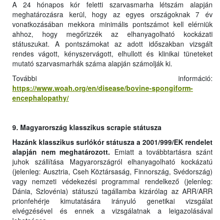
A 24 hónapos kór feletti szarvasmarha létszám alapján
meghatározásra kerül, hogy az egyes országoknak 7 év
vonatkozásában mekkora minimális pontszámot kell elérniük
ahhoz, hogy megőrizzék az elhanyagolható kockázati
státuszukat. A pontszámokat az adott időszakban vizsgált
rendes vágott, kényszervágott, elhullott és klinikai tüneteket
mutató szarvasmarhák száma alapján számolják ki.
További információ:
https://www.woah.org/en/disease/bovine-spongiform-
encephalopathy/
9. Magyarország klasszikus scrapie státusza
Hazánk klasszikus surlókór státusza a 2001/999/EK rendelet
alapján nem meghatározott.
Emiatt a továbbtartásra szánt
juhok szállítása Magyarországról elhanyagolható kockázatú
(jelenleg: Ausztria, Cseh Köztársaság, Finnország, Svédország)
vagy nemzeti védekezési programmal rendelkező (jelenleg:
Dánia, Szlovénia) státuszú tagállamba kizárólag az ARR/ARR
prionfehérje kimutatására irányuló genetikai vizsgálat
elvégzésével és ennek a vizsgálatnak a leigazolásával