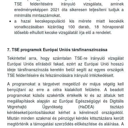
TSE felderítésére irányuló vizsgálata, aminek
eredményeképpen 2021 óta sikeresen teljesíteni tudjuk a
minimális mintaszámokat.
a hazai kecskepopuláció kis mérete miatt kecskék
vonatkozásában kizárólag 100 darab, 18 hónaposnál
idősebb elhullott kecske vizsgálatát írja elő a rendelet.
7. TSE programok Európai Uniós társfinanszírozása
Tekintettel arra, hogy számtalan TSE-re irányuló vizsgálat
Európai Uniós elírásból fakad, ezért az Európai Unió hosszú
ideje társfinanszírozás keretén belül segíti az egyes országok
TSE felderítésére és felszámolására irányuló intézkedéseit.
A programokat a tárgyévet megelőző év május végéig kell
benyújtani az erre a célra kialakított felületre. A beadott
programokat külsős szakértők értékelik ki és az általuk tett
megállapítások alapján az Európai Egészségügyi és Digitális
Végrehajtó Ügynökség (HaDEA) tisztázó
kérdéseket/pontosításokat kérhet a kérelmező országoktól.
Miután minden szakmai és pénzügyi kérdés kitisztázásra került
megtörténik a támogatási szerződés előkészítése és aláírása. A