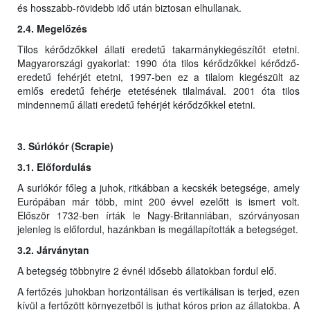
és hosszabb-rövidebb idő után biztosan elhullanak.
2.4. Megelőzés
Tilos kérődzőkkel állati eredetű takarmánykiegészítőt etetni.
Magyarországi gyakorlat: 1990 óta tilos kérődzőkkel kérődző-
eredetű fehérjét etetni, 1997-ben ez a tilalom kiegészült az
emlős eredetű fehérje etetésének tilalmával. 2001 óta tilos
mindennemű állati eredetű fehérjét kérődzőkkel etetni.
3. Súrlókór (Scrapie)
3.1. Előfordulás
A surlókór főleg a juhok, ritkábban a kecskék betegsége, amely
Európában már több, mint 200 évvel ezelőtt is ismert volt.
Először 1732-ben írták le Nagy-Britanniában, szórványosan
jelenleg is előfordul, hazánkban is megállapították a betegséget.
3.2. Járványtan
A betegség többnyire 2 évnél idősebb állatokban fordul elő.
A fertőzés juhokban horizontálisan és vertikálisan is terjed, ezen
kívül a fertőzött környezetből is juthat kóros prion az állatokba. A