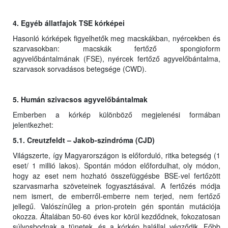
4. Egyéb állatfajok TSE kórképei
Hasonló kórképek figyelhetők meg macskákban, nyércekben és
szarvasokban: macskák fertőző spongioform
agyvelőbántalmának (FSE), nyércek fertőző agyvelőbántalma,
szarvasok sorvadásos betegsége (CWD).
5. Humán szivacsos agyvelőbántalmak
Emberben a kórkép különböző megjelenési formában
jelentkezhet:
5.1. Creutzfeldt – Jakob-szindróma (CJD)
Világszerte, így Magyarországon is előforduló, ritka betegség (1
eset/ 1 millió lakos). Spontán módon előfordulhat, oly módon,
hogy az eset nem hozható összefüggésbe BSE-vel fertőzött
szarvasmarha szöveteinek fogyasztásával. A fertőzés módja
nem ismert, de emberről-emberre nem terjed, nem fertőző
jellegű. Valószínűleg a prion-protein gén spontán mutációja
okozza. Általában 50-60 éves kor körül kezdődnek, fokozatosan
súlyosbodnak a tünetek, és a kórkép halállal végződik. Főbb