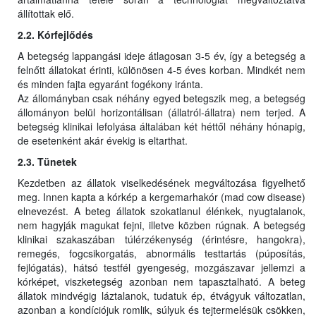
állítottak elő.
2.2. Kórfejlődés
A betegség lappangási ideje átlagosan 3-5 év, így a betegség a
felnőtt állatokat érinti, különösen 4-5 éves korban. Mindkét nem
és minden fajta egyaránt fogékony iránta.
Az állományban csak néhány egyed betegszik meg, a betegség
állományon belül horizontálisan (állatról-állatra) nem terjed. A
betegség klinikai lefolyása általában két héttől néhány hónapig,
de esetenként akár évekig is eltarthat.
2.3. Tünetek
Kezdetben az állatok viselkedésének megváltozása figyelhető
meg. Innen kapta a kórkép a kergemarhakór (mad cow disease)
elnevezést. A beteg állatok szokatlanul élénkek, nyugtalanok,
nem hagyják magukat fejni, illetve közben rúgnak. A betegség
klinikai szakaszában túlérzékenység (érintésre, hangokra),
remegés, fogcsikorgatás, abnormális testtartás (púposítás,
fejlógatás), hátsó testfél gyengeség, mozgászavar jellemzi a
kórképet, viszketegség azonban nem tapasztalható. A beteg
állatok mindvégig láztalanok, tudatuk ép, étvágyuk változatlan,
azonban a kondíciójuk romlik, súlyuk és tejtermelésük csökken,