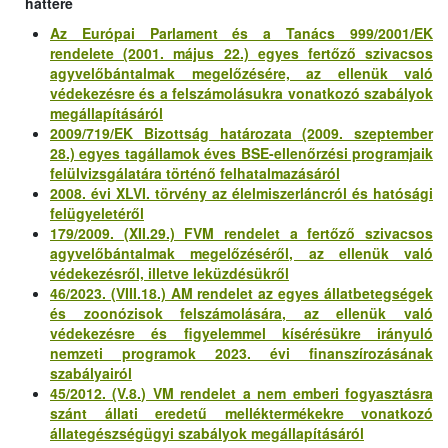
háttere
Az Európai Parlament és a Tanács 999/2001/EK
rendelete (2001. május 22.) egyes fertőző szivacsos
agyvelőbántalmak megelőzésére, az ellenük való
védekezésre és a felszámolásukra vonatkozó szabályok
megállapításáról
2009/719/EK Bizottság határozata (2009. szeptember
28.) egyes tagállamok éves BSE-ellenőrzési programjaik
felülvizsgálatára történő felhatalmazásáról
2008. évi XLVI. törvény az élelmiszerláncról és hatósági
felügyeletéről
179/2009. (XII.29.) FVM rendelet a fertőző szivacsos
agyvelőbántalmak megelőzéséről, az ellenük való
védekezésről, illetve leküzdésükről
46/2023. (VIII.18.) AM rendelet az egyes állatbetegségek
és zoonózisok felszámolására, az ellenük való
védekezésre és figyelemmel kísérésükre irányuló
nemzeti programok 2023. évi finanszírozásának
szabályairól
45/2012. (V.8.) VM rendelet a nem emberi fogyasztásra
szánt állati eredetű melléktermékekre vonatkozó
állategészségügyi szabályok megállapításáról