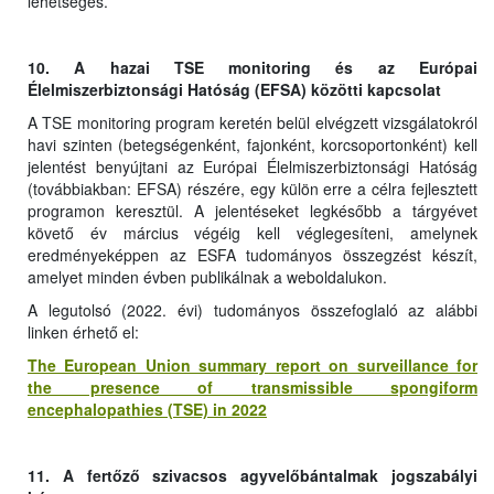
lehetséges.
10. A hazai TSE monitoring és az Európai
Élelmiszerbiztonsági Hatóság (EFSA) közötti kapcsolat
A TSE monitoring program keretén belül elvégzett vizsgálatokról
havi szinten (betegségenként, fajonként, korcsoportonként) kell
jelentést benyújtani az Európai Élelmiszerbiztonsági Hatóság
(továbbiakban: EFSA) részére, egy külön erre a célra fejlesztett
programon keresztül. A jelentéseket legkésőbb a tárgyévet
követő év március végéig kell véglegesíteni, amelynek
eredményeképpen az ESFA tudományos összegzést készít,
amelyet minden évben publikálnak a weboldalukon.
A legutolsó (2022. évi) tudományos összefoglaló az alábbi
linken érhető el:
The European Union summary report on surveillance for
the presence of transmissible spongiform
encephalopathies (TSE) in 2022
11. A fertőző szivacsos agyvelőbántalmak jogszabályi