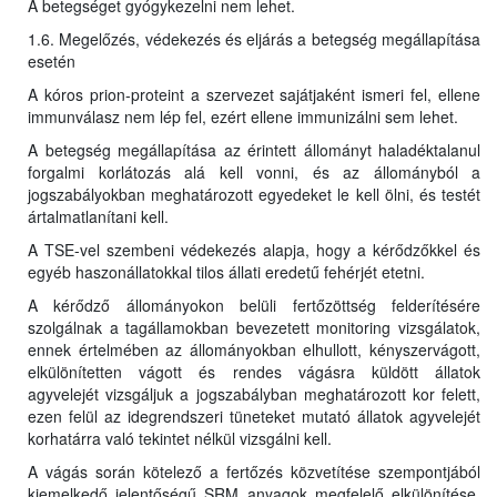
A betegséget gyógykezelni nem lehet.
1.6. Megelőzés, védekezés és eljárás a betegség megállapítása
esetén
A kóros prion-proteint a szervezet sajátjaként ismeri fel, ellene
immunválasz nem lép fel, ezért ellene immunizálni sem lehet.
A betegség megállapítása az érintett állományt haladéktalanul
forgalmi korlátozás alá kell vonni, és az állományból a
jogszabályokban meghatározott egyedeket le kell ölni, és testét
ártalmatlanítani kell.
A TSE-vel szembeni védekezés alapja, hogy a kérődzőkkel és
egyéb haszonállatokkal tilos állati eredetű fehérjét etetni.
A kérődző állományokon belüli fertőzöttség felderítésére
szolgálnak a tagállamokban bevezetett monitoring vizsgálatok,
ennek értelmében az állományokban elhullott, kényszervágott,
elkülönítetten vágott és rendes vágásra küldött állatok
agyvelejét vizsgáljuk a jogszabályban meghatározott kor felett,
ezen felül az idegrendszeri tüneteket mutató állatok agyvelejét
korhatárra való tekintet nélkül vizsgálni kell.
A vágás során kötelező a fertőzés közvetítése szempontjából
kiemelkedő jelentőségű SRM anyagok megfelelő elkülönítése,