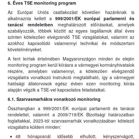
6. Éves TSE monitoring program
Az Európai Uniós csatlakozást követően hazánknak is
alkalmaznia kellett a
999/2001/EK európai parlamenti és
tanácsi rendeletben
meghatározott előírásokat, amelyek
szabályozzák, többek között az egyes tagállamok által éves
szinten kötelezően elvégzendő TSE vizsgálatokat, valamint az
azokhoz kapcsolódó valamennyi technikai és módszertani
követelményeket.
A fent leírtak értelmében Magyarországon minden év elején
monitoring program kerül kiírásra a vármegyei kormányhivatalok
részére, amelyben valamennyi, a kötelezően elvégzendő
vizsgálatra vonatkozó instrukció megtalálható, így a vármegyei
hatósági állatorvosok egész évben ezen monitoring kiírás
alapján végzik a TSE-vel kapcsolatos feladataikat.
6.1. Szarvasmarhákra vonatkozó monitoring
Összhangban a 999/2001/EK európai parlamenti és tanácsi
rendelettel, valamint a 2009/719/EK Bizottsági határozatban
foglaltakkal, 2023-tól szarvasmarhák vonatkozásában kötelező
vizsgálatra küldeni minden:
48 hónaposnál idősebb elhullott, kényszervágott,