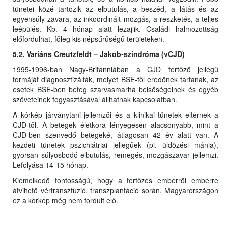
tünetei közé tartozik az elbutulás, a beszéd, a látás és az
egyensúly zavara, az inkoordinált mozgás, a reszketés, a teljes
leépülés. Kb. 4 hónap alatt lezajlik. Családi halmozottság
előfordulhat, főleg kis népsűrűségű területeken.
5.2. Variáns Creutzfeldt – Jakob-szindróma (vCJD)
1995-1996-ban Nagy-Britanniában a CJD fertőző jellegű
formáját diagnosztizálták, melyet BSE-től eredőnek tartanak, az
esetek BSE-ben beteg szarvasmarha belsőségeinek és egyéb
szöveteinek fogyasztásával állhatnak kapcsolatban.
A kórkép járványtani jellemzői és a klinikai tünetek eltérnek a
CJD-től. A betegek életkora lényegesen alacsonyabb, mint a
CJD-ben szenvedő betegeké, átlagosan 42 év alatt van. A
kezdeti tünetek pszichiátriai jellegűek (pl. üldözési mánia),
gyorsan súlyosbodó elbutulás, remegés, mozgászavar jellemzi.
Lefolyása 14-15 hónap.
Kiemelkedő fontosságú, hogy a fertőzés emberről emberre
átvihető vértranszfúzió, transzplantáció során. Magyarországon
ez a kórkép még nem fordult elő.