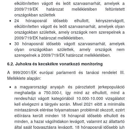
elkülönítetten vágott és leölt szarvasmarhát, amelyek a
2009/719/EK határozat mellékletében feltüntetett
országokban születtek
24 hónaposnál idősebb elhullott, kényszervágott,
elkülönítetten vágott és leölt szarvasmarhát, amelyek olyan
országokban születtek, amely országok nem szerepelnek a
2009/719/EK határozat mellékletében.
30 hónaposnál idősebb vágott szarvasmarhát, amelyek
olyan országokban születtek, amely országok nem
szerepelnek a 2009/719/EK határozat mellékletében.
6.2. Juhokra és kecskékre vonatkozó monitoring
A 999/2001/EK európai parlamenti és tanácsi rendelet III.
Melléklete alapján:
a magyarországi anyajuh és pároztatott jerkepopuláció
meghaladja a 750.000-t, így mind az elhullott, mind a
rendes/házi vágott kategóriából 10.000-10.000 vizsgálatot
kell elvégezni a tárgyév során. Mivel 2021 elött a minimális
mintaszámok elérése folyamatosan problémát okozott, ezért
előírásra került minden 18 hónapnál idősebb elhullott és
minden, a hazai vágóhidakon levágott, valamint az állattartó
által saját fogyasztásra levágott, 18 hónaposnál idősebb juh