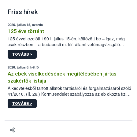
Friss hírek
2026. július 15, szerda
125 éve történt
125 évvel ezelőtt 1901. július 15-én, költözött be – igaz, még
csak részben – a budapesti m. kir. állami vetőmagvizsgáló
állomás a Kis Rókus utca 15. szám alatti, Czigler Győző által
TOVÁBB >
tervezett új épületébe.
2026. július 6, hétfő
Az ebek viselkedésének megítélésében jártas
szakértők listája
A kedvtelésből tartott állatok tartásáról és forgalmazásáról szóló
41/2010. (II. 26.) Korm.rendelet szabályozza az eb okozta fizikai
sérülés, illetve ennek veszélye keletkezésekor felmerülő
TOVÁBB >
hatósági feladatokat, valamint a veszélyes eb tartását és annak
engedélyezését. Ezen eljárások során szükség esetén be kell
vonni az ebek viselkedésének megítélésében jártas szakértőt.