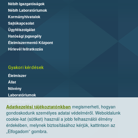
Nébih Igazgatóságok
Nébih Laboratóriumok
Kormányhivatalok
Sajtókapcsolat
Ügyfélszolgálat
Hatósági jogsegély
Élelmiszermentő Központ
Hírlevél feliratkozás
Gyakori kérdések
Élelmiszer
Állat
Növény
Laboratóriumok
Labor/Egyéb
Adatkezelési tájékoztatónkban
megismerheti, hogyan
gondoskodunk személyes adatai védelméről. Weboldalunk
cookie-kat (sütiket) használ a jobb felhasználói élmény
érdekében, melynek biztosításához kérjük, kattintson az
„Elfogadom” gombra.