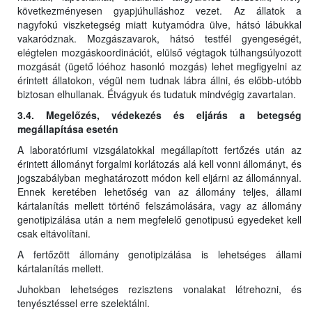
következményesen gyapjúhulláshoz vezet. Az állatok a
nagyfokú viszketegség miatt kutyamódra ülve, hátsó lábukkal
vakaródznak. Mozgászavarok, hátsó testfél gyengeségét,
elégtelen mozgáskoordinációt, elülső végtagok túlhangsúlyozott
mozgását (ügető lóéhoz hasonló mozgás) lehet megfigyelni az
érintett állatokon, végül nem tudnak lábra állni, és előbb-utóbb
biztosan elhullanak. Étvágyuk és tudatuk mindvégig zavartalan.
3.4. Megelőzés, védekezés és eljárás a betegség
megállapítása esetén
A laboratóriumi vizsgálatokkal megállapított fertőzés után az
érintett állományt forgalmi korlátozás alá kell vonni állományt, és
jogszabályban meghatározott módon kell eljárni az állománnyal.
Ennek keretében lehetőség van az állomány teljes, állami
kártalanítás mellett történő felszámolására, vagy az állomány
genotipizálása után a nem megfelelő genotipusú egyedeket kell
csak eltávolítani.
A fertőzött állomány genotipizálása is lehetséges állami
kártalanítás mellett.
Juhokban lehetséges rezisztens vonalakat létrehozni, és
tenyésztéssel erre szelektálni.