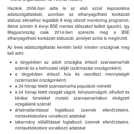
Hazánk 2006-ban adta le az első ezzel kapcsolatos
adatszolgáltatását, azonban az elhanyagolható kockázati
státusz elérséhez legalább 8 évig célzott monitoring programot,
illetve szintén 8 évnyi BSE mentes időszakot kellett igazolni, így
Magyarország csak 2014-ben szerezte meg a BSE
elhanyagolható kockázati státuszát, amelyet azóta is megőrzött.
Az éves adatszolgáltatás keretén belül minden országnak meg
kell adni:
a tárgyévben az adott országba érkező szarvasmarhák
számát és a behozatal célját (származási országonként)
a tárgyévben érkező hús és csontliszt mennyiségét
(származási országonként)
a 24 hónap feletti szarvasmarha populáció méretét
a 24 hónap felett vizsgált vágott, kényszervágott, elhullott és
klinikai tüneteket mutató szarvasmarhákon elvégzett
vizsgálatok számát
ártalmatlanítással foglalkozó üzemek ellenőrzésére,
mintavételezésre vonatkozó adatokat
takarmány előállítással foglalkozó üzemek ellenőrzésére,
mintavételezésre vonatkozó adatokat