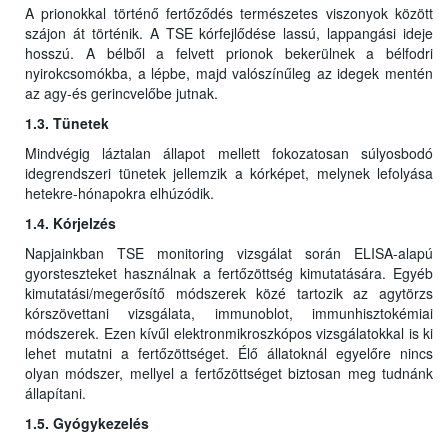
A prionokkal történő fertőződés természetes viszonyok között
szájon át történik. A TSE kórfejlődése lassú, lappangási ideje
hosszú. A bélből a felvett prionok bekerülnek a bélfodri
nyirokcsomókba, a lépbe, majd valószínűleg az idegek mentén
az agy-és gerincvelőbe jutnak.
1.3. Tünetek
Mindvégig láztalan állapot mellett fokozatosan súlyosbodó
idegrendszeri tünetek jellemzik a kórképet, melynek lefolyása
hetekre-hónapokra elhúzódik.
1.4. Kórjelzés
Napjainkban TSE monitoring vizsgálat során ELISA-alapú
gyorsteszteket használnak a fertőzöttség kimutatására. Egyéb
kimutatási/megerősítő módszerek közé tartozik az agytörzs
kórszövettani vizsgálata, immunoblot, immunhisztokémiai
módszerek. Ezen kívűl elektronmikroszkópos vizsgálatokkal is ki
lehet mutatni a fertőzöttséget. Élő állatoknál egyelőre nincs
olyan módszer, mellyel a fertőzöttséget biztosan meg tudnánk
állapítani.
1.5. Gyógykezelés