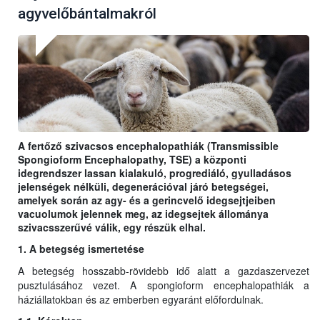
agyvelőbántalmakról
A fertőző szivacsos encephalopathiák (Transmissible
Spongioform Encephalopathy, TSE) a központi
idegrendszer lassan kialakuló, progrediáló, gyulladásos
jelenségek nélküli, degenerációval járó betegségei,
amelyek során az agy- és a gerincvelő idegsejtjeiben
vacuolumok jelennek meg, az idegsejtek állománya
szivacsszerűvé válik, egy részük elhal.
1. A betegség ismertetése
A betegség hosszabb-rövidebb idő alatt a gazdaszervezet
pusztulásához vezet. A spongioform encephalopathiák a
háziállatokban és az emberben egyaránt előfordulnak.