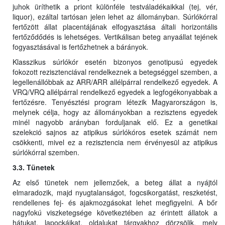
juhok üríthetik a priont különféle testváladékaikkal (tej, vér,
liquor), ezáltal tartósan jelen lehet az állományban. Súrlókórral
fertőzött állat placentájának elfogyasztása általi horizontális
fertőződődés is lehetséges. Vertikálisan beteg anyaállat tejének
fogyasztásával is fertőzhetnek a bárányok.
Klasszikus súrlókór esetén bizonyos genotipusú egyedek
fokozott rezisztenciával rendelkeznek a betegséggel szemben, a
legellenállóbbak az ARR/ARR allélpárral rendelkező egyedek. A
VRQ/VRQ allélpárral rendelkező egyedek a legfogékonyabbak a
fertőzésre. Tenyésztési program létezik Magyarországon is,
melynek célja, hogy az állományokban a rezisztens egyedek
minél nagyobb arányban forduljanak elő. Ez a genetikai
szelekció sajnos az atipikus súrlókóros esetek számát nem
csökkenti, mivel ez a rezisztencia nem érvényesül az atipikus
súrlókórral szemben.
3.3. Tünetek
Az első tünetek nem jellemzőek, a beteg állat a nyájtól
elmaradozik, majd nyugtalanságot, fogcsikorgatást, reszketést,
rendellenes fej- és ajakmozgásokat lehet megfigyelni. A bőr
nagyfokú viszketegsége következtében az érintett állatok a
hátukat, lapockáikat, oldalukat tárgyakhoz dörzsölik, mely