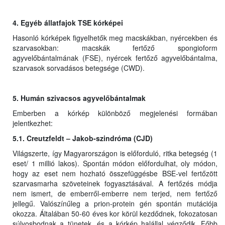
4. Egyéb állatfajok TSE kórképei
Hasonló kórképek figyelhetők meg macskákban, nyércekben és
szarvasokban: macskák fertőző spongioform
agyvelőbántalmának (FSE), nyércek fertőző agyvelőbántalma,
szarvasok sorvadásos betegsége (CWD).
5. Humán szivacsos agyvelőbántalmak
Emberben a kórkép különböző megjelenési formában
jelentkezhet:
5.1. Creutzfeldt – Jakob-szindróma (CJD)
Világszerte, így Magyarországon is előforduló, ritka betegség (1
eset/ 1 millió lakos). Spontán módon előfordulhat, oly módon,
hogy az eset nem hozható összefüggésbe BSE-vel fertőzött
szarvasmarha szöveteinek fogyasztásával. A fertőzés módja
nem ismert, de emberről-emberre nem terjed, nem fertőző
jellegű. Valószínűleg a prion-protein gén spontán mutációja
okozza. Általában 50-60 éves kor körül kezdődnek, fokozatosan
súlyosbodnak a tünetek, és a kórkép halállal végződik. Főbb