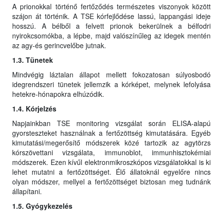
A prionokkal történő fertőződés természetes viszonyok között
szájon át történik. A TSE kórfejlődése lassú, lappangási ideje
hosszú. A bélből a felvett prionok bekerülnek a bélfodri
nyirokcsomókba, a lépbe, majd valószínűleg az idegek mentén
az agy-és gerincvelőbe jutnak.
1.3. Tünetek
Mindvégig láztalan állapot mellett fokozatosan súlyosbodó
idegrendszeri tünetek jellemzik a kórképet, melynek lefolyása
hetekre-hónapokra elhúzódik.
1.4. Kórjelzés
Napjainkban TSE monitoring vizsgálat során ELISA-alapú
gyorsteszteket használnak a fertőzöttség kimutatására. Egyéb
kimutatási/megerősítő módszerek közé tartozik az agytörzs
kórszövettani vizsgálata, immunoblot, immunhisztokémiai
módszerek. Ezen kívűl elektronmikroszkópos vizsgálatokkal is ki
lehet mutatni a fertőzöttséget. Élő állatoknál egyelőre nincs
olyan módszer, mellyel a fertőzöttséget biztosan meg tudnánk
állapítani.
1.5. Gyógykezelés