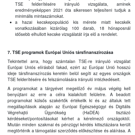
TSE felderítésére irányuló vizsgálata, aminek
eredményeképpen 2021 óta sikeresen teljesíteni tudjuk a
minimális mintaszámokat.
a hazai kecskepopuláció kis mérete miatt kecskék
vonatkozásában kizárólag 100 darab, 18 hónaposnál
idősebb elhullott kecske vizsgálatát írja elő a rendelet.
7. TSE programok Európai Uniós társfinanszírozása
Tekintettel arra, hogy számtalan TSE-re irányuló vizsgálat
Európai Uniós elírásból fakad, ezért az Európai Unió hosszú
ideje társfinanszírozás keretén belül segíti az egyes országok
TSE felderítésére és felszámolására irányuló intézkedéseit.
A programokat a tárgyévet megelőző év május végéig kell
benyújtani az erre a célra kialakított felületre. A beadott
programokat külsős szakértők értékelik ki és az általuk tett
megállapítások alapján az Európai Egészségügyi és Digitális
Végrehajtó Ügynökség (HaDEA) tisztázó
kérdéseket/pontosításokat kérhet a kérelmező országoktól.
Miután minden szakmai és pénzügyi kérdés kitisztázásra került
megtörténik a támogatási szerződés előkészítése és aláírása. A