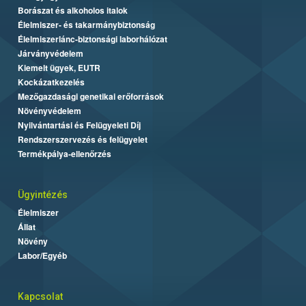
Borászat és alkoholos italok
Élelmiszer- és takarmánybiztonság
Élelmiszerlánc-biztonsági laborhálózat
Járványvédelem
Kiemelt ügyek, EUTR
Kockázatkezelés
Mezőgazdasági genetikai erőforrások
Növényvédelem
Nyilvántartási és Felügyeleti Díj
Rendszerszervezés és felügyelet
Termékpálya-ellenőrzés
Ügyintézés
Élelmiszer
Állat
Növény
Labor/Egyéb
Kapcsolat