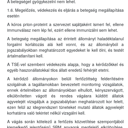
A betegséget gyógykezelni nem lehet.
1.6. Megelőzés, védekezés és eljárás a betegség megállapítása
esetén
A kóros prion-proteint a szervezet sajátjaként ismeri fel, ellene
immunválasz nem lép fel, ezért ellene immunizálni sem lehet.
A betegség megállapítása az érintett állományt haladéktalanul
forgalmi korlátozás alá kell vonni, és az állományból a
jogszabályokban meghatározott egyedeket le kell ölni, és testét
ártalmatlanítani kell.
A TSE-vel szembeni védekezés alapja, hogy a kérődzőkkel és
egyéb haszonállatokkal tilos állati eredetű fehérjét etetni.
A kérődző állományokon belüli fertőzöttség felderítésére
szolgálnak a tagállamokban bevezetett monitoring vizsgálatok,
ennek értelmében az állományokban elhullott, kényszervágott,
elkülönítetten vágott és rendes vágásra küldött állatok
agyvelejét vizsgáljuk a jogszabályban meghatározott kor felett,
ezen felül az idegrendszeri tüneteket mutató állatok agyvelejét
korhatárra való tekintet nélkül vizsgálni kell.
A vágás során kötelező a fertőzés közvetítése szempontjából
kiemelkedő jelentőségű SRM anyagok megfelelő elkülönítése,