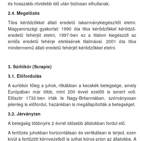
és hosszabb-rövidebb idő után biztosan elhullanak.
2.4. Megelőzés
Tilos kérődzőkkel állati eredetű takarmánykiegészítőt etetni.
Magyarországi gyakorlat: 1990 óta tilos kérődzőkkel kérődző-
eredetű fehérjét etetni, 1997-ben ez a tilalom kiegészült az
emlős eredetű fehérje etetésének tilalmával. 2001 óta tilos
mindennemű állati eredetű fehérjét kérődzőkkel etetni.
3. Súrlókór (Scrapie)
3.1. Előfordulás
A surlókór főleg a juhok, ritkábban a kecskék betegsége, amely
Európában már több, mint 200 évvel ezelőtt is ismert volt.
Először 1732-ben írták le Nagy-Britanniában, szórványosan
jelenleg is előfordul, hazánkban is megállapították a betegséget.
3.2. Járványtan
A betegség többnyire 2 évnél idősebb állatokban fordul elő.
A fertőzés juhokban horizontálisan és vertikálisan is terjed, ezen
kívül a fertőzött környezetből is juthat kóros prion az állatokba. A