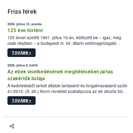
Friss hírek
2026. július 15, szerda
125 éve történt
125 évvel ezelőtt 1901. július 15-én, költözött be – igaz, még
csak részben – a budapesti m. kir. állami vetőmagvizsgáló
állomás a Kis Rókus utca 15. szám alatti, Czigler Győző által
TOVÁBB >
tervezett új épületébe.
2026. július 6, hétfő
Az ebek viselkedésének megítélésében jártas
szakértők listája
A kedvtelésből tartott állatok tartásáról és forgalmazásáról szóló
41/2010. (II. 26.) Korm.rendelet szabályozza az eb okozta fizikai
sérülés, illetve ennek veszélye keletkezésekor felmerülő
TOVÁBB >
hatósági feladatokat, valamint a veszélyes eb tartását és annak
engedélyezését. Ezen eljárások során szükség esetén be kell
vonni az ebek viselkedésének megítélésében jártas szakértőt.