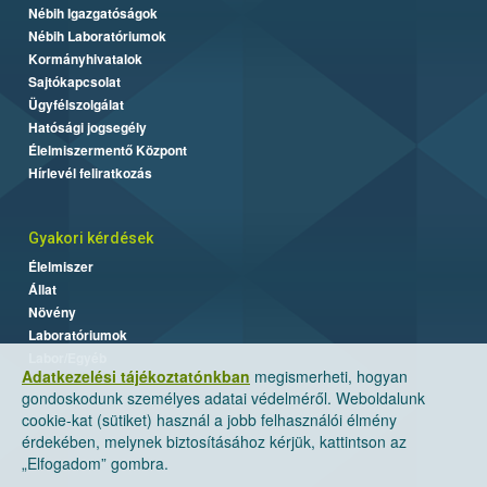
Nébih Igazgatóságok
Nébih Laboratóriumok
Kormányhivatalok
Sajtókapcsolat
Ügyfélszolgálat
Hatósági jogsegély
Élelmiszermentő Központ
Hírlevél feliratkozás
Gyakori kérdések
Élelmiszer
Állat
Növény
Laboratóriumok
Labor/Egyéb
Adatkezelési tájékoztatónkban
megismerheti, hogyan
gondoskodunk személyes adatai védelméről. Weboldalunk
cookie-kat (sütiket) használ a jobb felhasználói élmény
érdekében, melynek biztosításához kérjük, kattintson az
„Elfogadom” gombra.