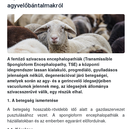
agyvelőbántalmakról
A fertőző szivacsos encephalopathiák (Transmissible
Spongioform Encephalopathy, TSE) a központi
idegrendszer lassan kialakuló, progrediáló, gyulladásos
jelenségek nélküli, degenerációval járó betegségei,
amelyek során az agy- és a gerincvelő idegsejtjeiben
vacuolumok jelennek meg, az idegsejtek állománya
szivacsszerűvé válik, egy részük elhal.
1. A betegség ismertetése
A betegség hosszabb-rövidebb idő alatt a gazdaszervezet
pusztulásához vezet. A spongioform encephalopathiák a
háziállatokban és az emberben egyaránt előfordulnak.