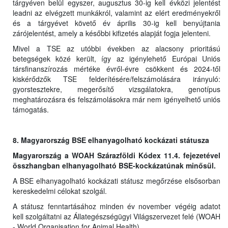
tárgyéven belül egyszer, augusztus 30-ig kell évközi jelentést
leadni az elvégzett munkákról, valamint az elért eredményekről
és a tárgyévet követő év április 30-ig kell benyújtania
zárójelentést, amely a későbbi kifizetés alapját fogja jelenteni.
Mivel a TSE az utóbbi években az alacsony prioritású
betegségek közé került, így az igénylehető Európai Uniós
társfinanszírozás mértéke évről-évre csökkent és 2024-től
kiskérődzők TSE felderítésére/felszámolására irányuló:
gyorstesztekre, megerősítő vizsgálatokra, genotípus
meghatározásra és felszámolásokra már nem igényelhető uniós
támogatás.
8. Magyarország BSE elhanyagolható kockázati státusza
Magyarország a WOAH Szárazföldi Kódex 11.4. fejezetével
összhangban elhanyagolható BSE-kockázatúnak minősül.
A BSE elhanyagolható kockázati státusz megőrzése elsősorban
kereskedelmi célokat szolgál.
A státusz fenntartásához minden év november végéig adatot
kell szolgáltatni az Állategészségügyi Világszervezet felé (WOAH
- World Organisation for Animal Health).