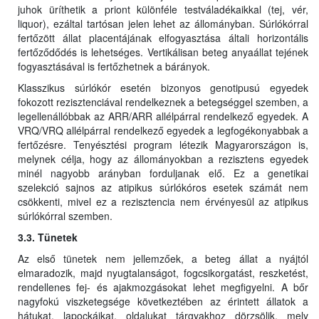
juhok üríthetik a priont különféle testváladékaikkal (tej, vér,
liquor), ezáltal tartósan jelen lehet az állományban. Súrlókórral
fertőzött állat placentájának elfogyasztása általi horizontális
fertőződődés is lehetséges. Vertikálisan beteg anyaállat tejének
fogyasztásával is fertőzhetnek a bárányok.
Klasszikus súrlókór esetén bizonyos genotipusú egyedek
fokozott rezisztenciával rendelkeznek a betegséggel szemben, a
legellenállóbbak az ARR/ARR allélpárral rendelkező egyedek. A
VRQ/VRQ allélpárral rendelkező egyedek a legfogékonyabbak a
fertőzésre. Tenyésztési program létezik Magyarországon is,
melynek célja, hogy az állományokban a rezisztens egyedek
minél nagyobb arányban forduljanak elő. Ez a genetikai
szelekció sajnos az atipikus súrlókóros esetek számát nem
csökkenti, mivel ez a rezisztencia nem érvényesül az atipikus
súrlókórral szemben.
3.3. Tünetek
Az első tünetek nem jellemzőek, a beteg állat a nyájtól
elmaradozik, majd nyugtalanságot, fogcsikorgatást, reszketést,
rendellenes fej- és ajakmozgásokat lehet megfigyelni. A bőr
nagyfokú viszketegsége következtében az érintett állatok a
hátukat, lapockáikat, oldalukat tárgyakhoz dörzsölik, mely