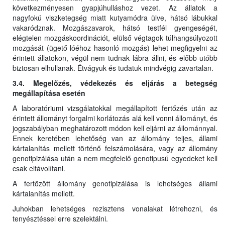
következményesen gyapjúhulláshoz vezet. Az állatok a
nagyfokú viszketegség miatt kutyamódra ülve, hátsó lábukkal
vakaródznak. Mozgászavarok, hátsó testfél gyengeségét,
elégtelen mozgáskoordinációt, elülső végtagok túlhangsúlyozott
mozgását (ügető lóéhoz hasonló mozgás) lehet megfigyelni az
érintett állatokon, végül nem tudnak lábra állni, és előbb-utóbb
biztosan elhullanak. Étvágyuk és tudatuk mindvégig zavartalan.
3.4. Megelőzés, védekezés és eljárás a betegség
megállapítása esetén
A laboratóriumi vizsgálatokkal megállapított fertőzés után az
érintett állományt forgalmi korlátozás alá kell vonni állományt, és
jogszabályban meghatározott módon kell eljárni az állománnyal.
Ennek keretében lehetőség van az állomány teljes, állami
kártalanítás mellett történő felszámolására, vagy az állomány
genotipizálása után a nem megfelelő genotipusú egyedeket kell
csak eltávolítani.
A fertőzött állomány genotipizálása is lehetséges állami
kártalanítás mellett.
Juhokban lehetséges rezisztens vonalakat létrehozni, és
tenyésztéssel erre szelektálni.