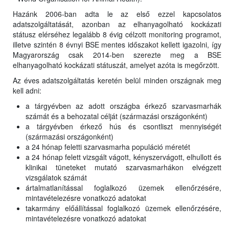
Hazánk 2006-ban adta le az első ezzel kapcsolatos
adatszolgáltatását, azonban az elhanyagolható kockázati
státusz elérséhez legalább 8 évig célzott monitoring programot,
illetve szintén 8 évnyi BSE mentes időszakot kellett igazolni, így
Magyarország csak 2014-ben szerezte meg a BSE
elhanyagolható kockázati státuszát, amelyet azóta is megőrzött.
Az éves adatszolgáltatás keretén belül minden országnak meg
kell adni:
a tárgyévben az adott országba érkező szarvasmarhák
számát és a behozatal célját (származási országonként)
a tárgyévben érkező hús és csontliszt mennyiségét
(származási országonként)
a 24 hónap feletti szarvasmarha populáció méretét
a 24 hónap felett vizsgált vágott, kényszervágott, elhullott és
klinikai tüneteket mutató szarvasmarhákon elvégzett
vizsgálatok számát
ártalmatlanítással foglalkozó üzemek ellenőrzésére,
mintavételezésre vonatkozó adatokat
takarmány előállítással foglalkozó üzemek ellenőrzésére,
mintavételezésre vonatkozó adatokat