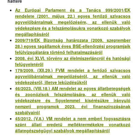
háttere
Az Európai Parlament és a Tanács 999/2001/EK
rendelete (2001. május 22.) egyes fertőző szivacsos
agyvelőbántalmak megelőzésére, az ellenük való
védekezésre és a felszámolásukra vonatkozó szabályok
megállapításáról
2009/719/EK Bizottság határozata (2009. szeptember
28.) egyes tagállamok éves BSE-ellenőrzési programjaik
felülvizsgálatára történő felhatalmazásáról
2008. évi XLVI. törvény az élelmiszerláncról és hatósági
felügyeletéről
179/2009. (XII.29.) FVM rendelet a fertőző szivacsos
agyvelőbántalmak megelőzéséről, az ellenük való
védekezésről, illetve leküzdésükről
46/2023. (VIII.18.) AM rendelet az egyes állatbetegségek
és zoonózisok felszámolására, az ellenük való
védekezésre és figyelemmel kísérésükre irányuló
nemzeti programok 2023. évi finanszírozásának
szabályairól
45/2012. (V.8.) VM rendelet a nem emberi fogyasztásra
szánt állati eredetű melléktermékekre vonatkozó
állategészségügyi szabályok megállapításáról