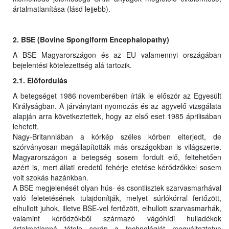
ártalmatlanítása (lásd lejjebb).
2. BSE (Bovine Spongiform Encephalopathy)
A BSE Magyarországon és az EU valamennyi országában
bejelentési kötelezettség alá tartozik.
2.1. Előfordulás
A betegséget 1986 novemberében írták le először az Egyesült
Királyságban. A járványtani nyomozás és az agyvelő vizsgálata
alapján arra következtettek, hogy az első eset 1985 áprilisában
lehetett.
Nagy-Britanniában a kórkép széles körben elterjedt, de
szórványosan megállapították más országokban is világszerte.
Magyarországon a betegség sosem fordult elő, feltehetően
azért is, mert állati eredetű fehérje etetése kérődzőkkel sosem
volt szokás hazánkban.
A BSE megjelenését olyan hús- és csontlisztek szarvasmarhával
való feletetésének tulajdonítják, melyet súrlókórral fertőzött,
elhullott juhok, illetve BSE-vel fertőzött, elhullott szarvasmarhák,
valamint kérődzőkből származó vágóhídi hulladékok
ártalmatlanná tétele során a technológiát megváltoztatva