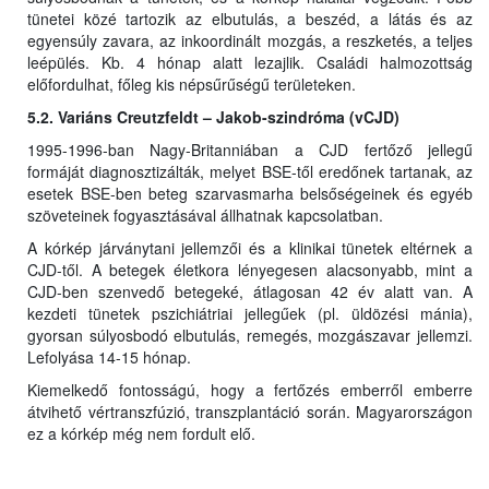
tünetei közé tartozik az elbutulás, a beszéd, a látás és az
egyensúly zavara, az inkoordinált mozgás, a reszketés, a teljes
leépülés. Kb. 4 hónap alatt lezajlik. Családi halmozottság
előfordulhat, főleg kis népsűrűségű területeken.
5.2. Variáns Creutzfeldt – Jakob-szindróma (vCJD)
1995-1996-ban Nagy-Britanniában a CJD fertőző jellegű
formáját diagnosztizálták, melyet BSE-től eredőnek tartanak, az
esetek BSE-ben beteg szarvasmarha belsőségeinek és egyéb
szöveteinek fogyasztásával állhatnak kapcsolatban.
A kórkép járványtani jellemzői és a klinikai tünetek eltérnek a
CJD-től. A betegek életkora lényegesen alacsonyabb, mint a
CJD-ben szenvedő betegeké, átlagosan 42 év alatt van. A
kezdeti tünetek pszichiátriai jellegűek (pl. üldözési mánia),
gyorsan súlyosbodó elbutulás, remegés, mozgászavar jellemzi.
Lefolyása 14-15 hónap.
Kiemelkedő fontosságú, hogy a fertőzés emberről emberre
átvihető vértranszfúzió, transzplantáció során. Magyarországon
ez a kórkép még nem fordult elő.