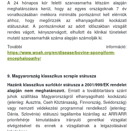
A 24 hónapos kór feletti szarvasmarha létszám alapján
meghatározásra kerül, hogy az egyes országoknak 7 év
vonatkozásában mekkora minimális pontszámot kell elérniük
ahhoz, hogy megőrizzék az elhanyagolható kockázati
státuszukat. A pontszámokat az adott időszakban vizsgált
rendes vágott, kényszervágott, elhullott és klinikai tüneteket
mutató szarvasmarhák száma alapján számolják ki.
További információ:
https://www.woah.org/en/disease/bovine-spongiform-
encephalopathy/
9. Magyarország klasszikus scrapie státusza
Hazánk klasszikus surlókór státusza a 2001/999/EK rendelet
alapján nem meghatározott.
Emiatt a továbbtartásra szánt
juhok szállítása Magyarországról elhanyagolható kockázatú
(jelenleg: Ausztria, Cseh Köztársaság, Finnország, Svédország)
vagy nemzeti védekezési programmal rendelkező (jelenleg:
Dánia, Szlovénia) státuszú tagállamba kizárólag az ARR/ARR
prionfehérje kimutatására irányuló genetikai vizsgálat
elvégzésével és ennek a vizsgálatnak a leigazolásával