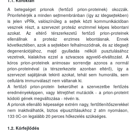
1.1. Kóroktan
A betegséget prionok (fertőző prion-proteinek) okozzák.
Prionfehérjék a minden sejtmembránban (így az idegsejtekben)
is jelen vPRk, valószínűleg a sejtek közti kommunikációban
vesznek részt, a szervezet proteáz enzimmel képes lebontani
azokat. Az eltérő térszerkezetű fertőző prion-proteinek
ellenállnak a proteáz enzimes lebontásnak. Ennek
következtében, azok a sejtekben felhalmozódnak, és az idegsejt
degenerációjához, majd gyulladás nélküli pusztulásához
vezetnek, kialakítva ezzel a szivacsos agyvelő-elváltozást. A
kóros prion-proteinek animosav sorrendje azonos a normál
prion-proteinéval (a térszerkezete azonban eltérő), így a
szervezet sajátjának tekinti azokat, tehát sem humorális, sem
celluláris immunválaszt nem váltanak ki.
A fertőző prion-protein bekerülhet a szervezetbe fertőzés
eredményeképpen, vagy létrejöhet mutációk - a prion-proteint
kódoló gének megváltozása - révén is.
A prionok ellenálló képessége extrém nagy, fertőtlenítőszerekkel
nem inaktiválhatók, biztos elpusztításukhoz 2 atm nyomáson,
133 0C-on legalább 20 perces hőkezelés szükséges.
1.2. Kórfejlődés