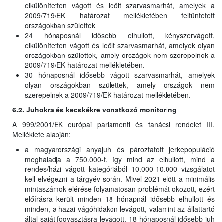
elkülönítetten vágott és leölt szarvasmarhát, amelyek a
2009/719/EK határozat mellékletében feltüntetett
országokban születtek
24 hónaposnál idősebb elhullott, kényszervágott,
elkülönítetten vágott és leölt szarvasmarhát, amelyek olyan
országokban születtek, amely országok nem szerepelnek a
2009/719/EK határozat mellékletében.
30 hónaposnál idősebb vágott szarvasmarhát, amelyek
olyan országokban születtek, amely országok nem
szerepelnek a 2009/719/EK határozat mellékletében.
6.2. Juhokra és kecskékre vonatkozó monitoring
A 999/2001/EK európai parlamenti és tanácsi rendelet III.
Melléklete alapján:
a magyarországi anyajuh és pároztatott jerkepopuláció
meghaladja a 750.000-t, így mind az elhullott, mind a
rendes/házi vágott kategóriából 10.000-10.000 vizsgálatot
kell elvégezni a tárgyév során. Mivel 2021 elött a minimális
mintaszámok elérése folyamatosan problémát okozott, ezért
előírásra került minden 18 hónapnál idősebb elhullott és
minden, a hazai vágóhidakon levágott, valamint az állattartó
által saját fogyasztásra levágott, 18 hónaposnál idősebb juh