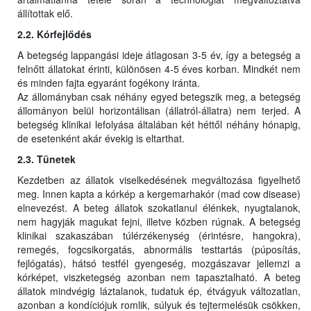
állítottak elő.
2.2. Kórfejlődés
A betegség lappangási ideje átlagosan 3-5 év, így a betegség a
felnőtt állatokat érinti, különösen 4-5 éves korban. Mindkét nem
és minden fajta egyaránt fogékony iránta.
Az állományban csak néhány egyed betegszik meg, a betegség
állományon belül horizontálisan (állatról-állatra) nem terjed. A
betegség klinikai lefolyása általában két héttől néhány hónapig,
de esetenként akár évekig is eltarthat.
2.3. Tünetek
Kezdetben az állatok viselkedésének megváltozása figyelhető
meg. Innen kapta a kórkép a kergemarhakór (mad cow disease)
elnevezést. A beteg állatok szokatlanul élénkek, nyugtalanok,
nem hagyják magukat fejni, illetve közben rúgnak. A betegség
klinikai szakaszában túlérzékenység (érintésre, hangokra),
remegés, fogcsikorgatás, abnormális testtartás (púposítás,
fejlógatás), hátsó testfél gyengeség, mozgászavar jellemzi a
kórképet, viszketegség azonban nem tapasztalható. A beteg
állatok mindvégig láztalanok, tudatuk ép, étvágyuk változatlan,
azonban a kondíciójuk romlik, súlyuk és tejtermelésük csökken,