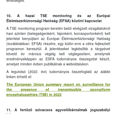
lehetséges.
10. A hazai TSE monitoring és az Európai
Élelmiszerbiztonsági Hatóság (EFSA) közötti kapcsolat
A TSE monitoring program keretén belül elvégzett vizsgálatokról
havi szinten (betegségenként, fajonként, korcsoportonként) kell
jelentést benyújtani az Európai Élelmiszerbiztonsági Hatóság
(továbbiakban: EFSA) részére, egy külön erre a célra fejlesztett
programon keresztül. A jelentéseket legkésőbb a tárgyévet
követő év március végéig kell véglegesíteni, amelynek
eredményeképpen az ESFA tudományos összegzést készít,
amelyet minden évben publikálnak a weboldalukon.
A legutolsó (2022. évi) tudományos összefoglaló az alábbi
linken érhető el:
The European Union summary report on surveillance for
the presence of transmissible spongiform
encephalopathies (TSE) in 2022
11. A fertőző szivacsos agyvelőbántalmak jogszabályi