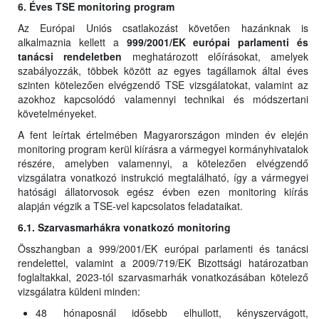
6. Éves TSE monitoring program
Az Európai Uniós csatlakozást követően hazánknak is
alkalmaznia kellett a
999/2001/EK európai parlamenti és
tanácsi rendeletben
meghatározott előírásokat, amelyek
szabályozzák, többek között az egyes tagállamok által éves
szinten kötelezően elvégzendő TSE vizsgálatokat, valamint az
azokhoz kapcsolódó valamennyi technikai és módszertani
követelményeket.
A fent leírtak értelmében Magyarországon minden év elején
monitoring program kerül kiírásra a vármegyei kormányhivatalok
részére, amelyben valamennyi, a kötelezően elvégzendő
vizsgálatra vonatkozó instrukció megtalálható, így a vármegyei
hatósági állatorvosok egész évben ezen monitoring kiírás
alapján végzik a TSE-vel kapcsolatos feladataikat.
6.1. Szarvasmarhákra vonatkozó monitoring
Összhangban a 999/2001/EK európai parlamenti és tanácsi
rendelettel, valamint a 2009/719/EK Bizottsági határozatban
foglaltakkal, 2023-tól szarvasmarhák vonatkozásában kötelező
vizsgálatra küldeni minden:
48 hónaposnál idősebb elhullott, kényszervágott,