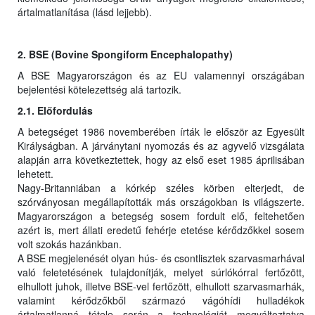
ártalmatlanítása (lásd lejjebb).
2. BSE (Bovine Spongiform Encephalopathy)
A BSE Magyarországon és az EU valamennyi országában
bejelentési kötelezettség alá tartozik.
2.1. Előfordulás
A betegséget 1986 novemberében írták le először az Egyesült
Királyságban. A járványtani nyomozás és az agyvelő vizsgálata
alapján arra következtettek, hogy az első eset 1985 áprilisában
lehetett.
Nagy-Britanniában a kórkép széles körben elterjedt, de
szórványosan megállapították más országokban is világszerte.
Magyarországon a betegség sosem fordult elő, feltehetően
azért is, mert állati eredetű fehérje etetése kérődzőkkel sosem
volt szokás hazánkban.
A BSE megjelenését olyan hús- és csontlisztek szarvasmarhával
való feletetésének tulajdonítják, melyet súrlókórral fertőzött,
elhullott juhok, illetve BSE-vel fertőzött, elhullott szarvasmarhák,
valamint kérődzőkből származó vágóhídi hulladékok
ártalmatlanná tétele során a technológiát megváltoztatva