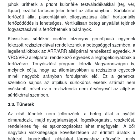
juhok üríthetik a priont különféle testváladékaikkal (tej, vér,
liquor), ezáltal tartósan jelen lehet az állományban. Súrlókórral
fertőzött állat placentájának elfogyasztása általi horizontális
fertőződődés is lehetséges. Vertikálisan beteg anyaállat tejének
fogyasztásával is fertőzhetnek a bárányok.
Klasszikus súrlókór esetén bizonyos genotipusú egyedek
fokozott rezisztenciával rendelkeznek a betegséggel szemben, a
legellenállóbbak az ARR/ARR allélpárral rendelkező egyedek. A
VRQ/VRQ allélpárral rendelkező egyedek a legfogékonyabbak a
fertőzésre. Tenyésztési program létezik Magyarországon is,
melynek célja, hogy az állományokban a rezisztens egyedek
minél nagyobb arányban forduljanak elő. Ez a genetikai
szelekció sajnos az atipikus súrlókóros esetek számát nem
csökkenti, mivel ez a rezisztencia nem érvényesül az atipikus
súrlókórral szemben.
3.3. Tünetek
Az első tünetek nem jellemzőek, a beteg állat a nyájtól
elmaradozik, majd nyugtalanságot, fogcsikorgatást, reszketést,
rendellenes fej- és ajakmozgásokat lehet megfigyelni. A bőr
nagyfokú viszketegsége következtében az érintett állatok a
hátukat, lapockáikat, oldalukat tárgyakhoz dörzsölik, mely