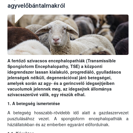
agyvelőbántalmakról
A fertőző szivacsos encephalopathiák (Transmissible
Spongioform Encephalopathy, TSE) a központi
idegrendszer lassan kialakuló, progrediáló, gyulladásos
jelenségek nélküli, degenerációval járó betegségei,
amelyek során az agy- és a gerincvelő idegsejtjeiben
vacuolumok jelennek meg, az idegsejtek állománya
szivacsszerűvé válik, egy részük elhal.
1. A betegség ismertetése
A betegség hosszabb-rövidebb idő alatt a gazdaszervezet
pusztulásához vezet. A spongioform encephalopathiák a
háziállatokban és az emberben egyaránt előfordulnak.