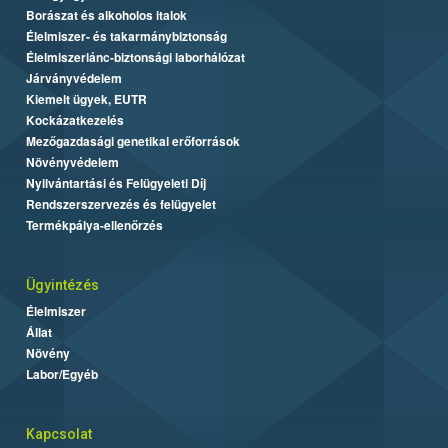
Borászat és alkoholos italok
Élelmiszer- és takarmánybiztonság
Élelmiszerlánc-biztonsági laborhálózat
Járványvédelem
Kiemelt ügyek, EUTR
Kockázatkezelés
Mezőgazdasági genetikai erőforrások
Növényvédelem
Nyilvántartási és Felügyeleti Díj
Rendszerszervezés és felügyelet
Termékpálya-ellenőrzés
Ügyintézés
Élelmiszer
Állat
Növény
Labor/Egyéb
Kapcsolat