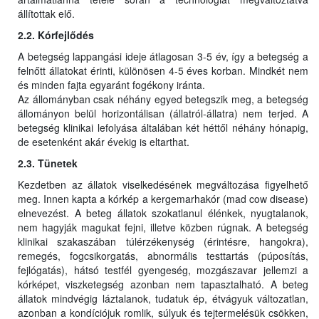
állítottak elő.
2.2. Kórfejlődés
A betegség lappangási ideje átlagosan 3-5 év, így a betegség a
felnőtt állatokat érinti, különösen 4-5 éves korban. Mindkét nem
és minden fajta egyaránt fogékony iránta.
Az állományban csak néhány egyed betegszik meg, a betegség
állományon belül horizontálisan (állatról-állatra) nem terjed. A
betegség klinikai lefolyása általában két héttől néhány hónapig,
de esetenként akár évekig is eltarthat.
2.3. Tünetek
Kezdetben az állatok viselkedésének megváltozása figyelhető
meg. Innen kapta a kórkép a kergemarhakór (mad cow disease)
elnevezést. A beteg állatok szokatlanul élénkek, nyugtalanok,
nem hagyják magukat fejni, illetve közben rúgnak. A betegség
klinikai szakaszában túlérzékenység (érintésre, hangokra),
remegés, fogcsikorgatás, abnormális testtartás (púposítás,
fejlógatás), hátsó testfél gyengeség, mozgászavar jellemzi a
kórképet, viszketegség azonban nem tapasztalható. A beteg
állatok mindvégig láztalanok, tudatuk ép, étvágyuk változatlan,
azonban a kondíciójuk romlik, súlyuk és tejtermelésük csökken,