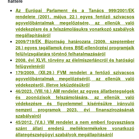
háttere
Az Európai Parlament és a Tanács 999/2001/EK
rendelete (2001. május 22.) egyes fertőző szivacsos
agyvelőbántalmak megelőzésére, az ellenük való
védekezésre és a felszámolásukra vonatkozó szabályok
megállapításáról
2009/719/EK Bizottság határozata (2009. szeptember
28.) egyes tagállamok éves BSE-ellenőrzési programjaik
felülvizsgálatára történő felhatalmazásáról
2008. évi XLVI. törvény az élelmiszerláncról és hatósági
felügyeletéről
179/2009. (XII.29.) FVM rendelet a fertőző szivacsos
agyvelőbántalmak megelőzéséről, az ellenük való
védekezésről, illetve leküzdésükről
46/2023. (VIII.18.) AM rendelet az egyes állatbetegségek
és zoonózisok felszámolására, az ellenük való
védekezésre és figyelemmel kísérésükre irányuló
nemzeti programok 2023. évi finanszírozásának
szabályairól
45/2012. (V.8.) VM rendelet a nem emberi fogyasztásra
szánt állati eredetű melléktermékekre vonatkozó
állategészségügyi szabályok megállapításáról