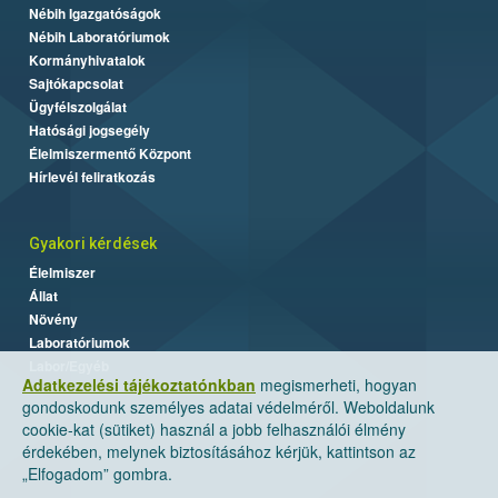
Nébih Igazgatóságok
Nébih Laboratóriumok
Kormányhivatalok
Sajtókapcsolat
Ügyfélszolgálat
Hatósági jogsegély
Élelmiszermentő Központ
Hírlevél feliratkozás
Gyakori kérdések
Élelmiszer
Állat
Növény
Laboratóriumok
Labor/Egyéb
Adatkezelési tájékoztatónkban
megismerheti, hogyan
gondoskodunk személyes adatai védelméről. Weboldalunk
cookie-kat (sütiket) használ a jobb felhasználói élmény
érdekében, melynek biztosításához kérjük, kattintson az
„Elfogadom” gombra.