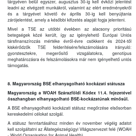
tárgyéven belül egyszer, augusztus 30-ig kell évközi jelentést
leadni az elvégzett munkákról, valamint az elért eredményekről
és a tárgyévet követő év április 30-ig kell benyújtania
zárójelentést, amely a későbbi kifizetés alapját fogja jelenteni.
Mivel a TSE az utóbbi években az alacsony prioritású
betegségek közé került, így az igénylehető Európai Uniós
társfinanszírozás mértéke évről-évre csökkent és 2024-től
kiskérődzők TSE felderítésére/felszámolására irányuló:
gyorstesztekre, megerősítő vizsgálatokra, genotípus
meghatározásra és felszámolásokra már nem igényelhető uniós
támogatás.
8. Magyarország BSE elhanyagolható kockázati státusza
Magyarország a WOAH Szárazföldi Kódex 11.4. fejezetével
összhangban elhanyagolható BSE-kockázatúnak minősül.
A BSE elhanyagolható kockázati státusz megőrzése elsősorban
kereskedelmi célokat szolgál.
A státusz fenntartásához minden év november végéig adatot
kell szolgáltatni az Állategészségügyi Világszervezet felé (WOAH
- World Organisation for Animal Health).