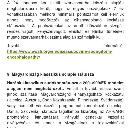
A 24 hónapos kór feletti szarvasmarha létszám alapján
meghatározásra kerül, hogy az egyes országoknak 7 év
vonatkozásában mekkora minimális pontszámot kell elérniük
ahhoz, hogy megőrizzék az elhanyagolható kockázati
státuszukat. A pontszámokat az adott időszakban vizsgált
rendes vágott, kényszervágott, elhullott és klinikai tüneteket
mutató szarvasmarhák száma alapján számolják ki.
További információ:
https://www.woah.org/en/disease/bovine-spongiform-
encephalopathy/
9. Magyarország klasszikus scrapie státusza
Hazánk klasszikus surlókór státusza a 2001/999/EK rendelet
alapján nem meghatározott.
Emiatt a továbbtartásra szánt
juhok szállítása Magyarországról elhanyagolható kockázatú
(jelenleg: Ausztria, Cseh Köztársaság, Finnország, Svédország)
vagy nemzeti védekezési programmal rendelkező (jelenleg:
Dánia, Szlovénia) státuszú tagállamba kizárólag az ARR/ARR
prionfehérje kimutatására irányuló genetikai vizsgálat
elvégzésével és ennek a vizsgálatnak a leigazolásával