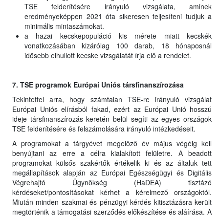
TSE felderítésére irányuló vizsgálata, aminek
eredményeképpen 2021 óta sikeresen teljesíteni tudjuk a
minimális mintaszámokat.
a hazai kecskepopuláció kis mérete miatt kecskék
vonatkozásában kizárólag 100 darab, 18 hónaposnál
idősebb elhullott kecske vizsgálatát írja elő a rendelet.
7. TSE programok Európai Uniós társfinanszírozása
Tekintettel arra, hogy számtalan TSE-re irányuló vizsgálat
Európai Uniós elírásból fakad, ezért az Európai Unió hosszú
ideje társfinanszírozás keretén belül segíti az egyes országok
TSE felderítésére és felszámolására irányuló intézkedéseit.
A programokat a tárgyévet megelőző év május végéig kell
benyújtani az erre a célra kialakított felületre. A beadott
programokat külsős szakértők értékelik ki és az általuk tett
megállapítások alapján az Európai Egészségügyi és Digitális
Végrehajtó Ügynökség (HaDEA) tisztázó
kérdéseket/pontosításokat kérhet a kérelmező országoktól.
Miután minden szakmai és pénzügyi kérdés kitisztázásra került
megtörténik a támogatási szerződés előkészítése és aláírása. A