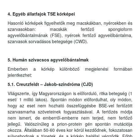
4. Egyéb állatfajok TSE kórképei
Hasonló kórképek figyelhetők meg macskákban, nyércekben és
szarvasokban: macskák fertőző spongioform
agyvelőbántalmának (FSE), nyércek fertőző agyvelőbántalma,
szarvasok sorvadásos betegsége (CWD).
5. Humán szivacsos agyvelőbántalmak
Emberben a kórkép különböző megjelenési formában
jelentkezhet:
5.1. Creutzfeldt – Jakob-szindróma (CJD)
Világszerte, így Magyarországon is előforduló, ritka betegség (1
eset/ 1 millió lakos). Spontán módon előfordulhat, oly módon,
hogy az eset nem hozható összefüggésbe BSE-vel fertőzött
szarvasmarha szöveteinek fogyasztásával. A fertőzés módja
nem ismert, de emberről-emberre nem terjed, nem fertőző
jellegű. Valószínűleg a prion-protein gén spontán mutációja
okozza. Általában 50-60 éves kor körül kezdődnek, fokozatosan
súlyosbodnak a tünetek, és a kórkép halállal végződik. Főbb