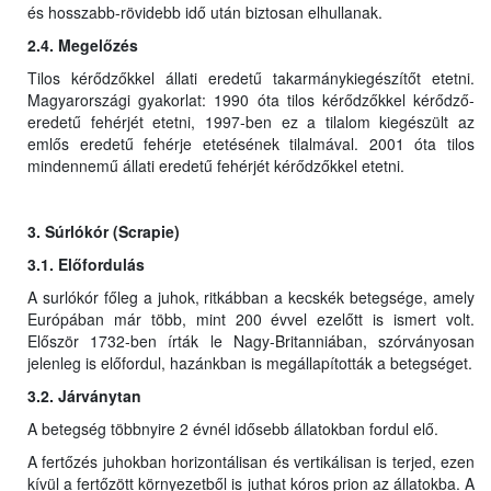
és hosszabb-rövidebb idő után biztosan elhullanak.
2.4. Megelőzés
Tilos kérődzőkkel állati eredetű takarmánykiegészítőt etetni.
Magyarországi gyakorlat: 1990 óta tilos kérődzőkkel kérődző-
eredetű fehérjét etetni, 1997-ben ez a tilalom kiegészült az
emlős eredetű fehérje etetésének tilalmával. 2001 óta tilos
mindennemű állati eredetű fehérjét kérődzőkkel etetni.
3. Súrlókór (Scrapie)
3.1. Előfordulás
A surlókór főleg a juhok, ritkábban a kecskék betegsége, amely
Európában már több, mint 200 évvel ezelőtt is ismert volt.
Először 1732-ben írták le Nagy-Britanniában, szórványosan
jelenleg is előfordul, hazánkban is megállapították a betegséget.
3.2. Járványtan
A betegség többnyire 2 évnél idősebb állatokban fordul elő.
A fertőzés juhokban horizontálisan és vertikálisan is terjed, ezen
kívül a fertőzött környezetből is juthat kóros prion az állatokba. A