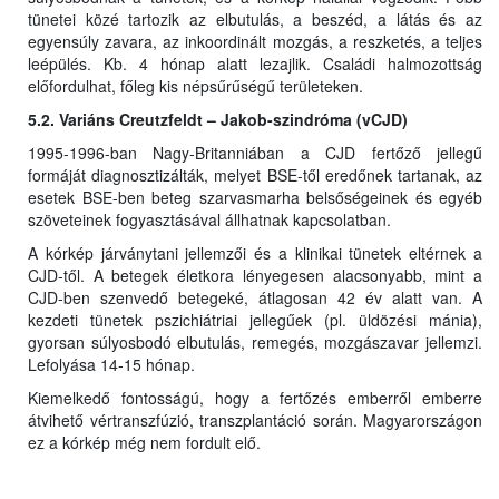
tünetei közé tartozik az elbutulás, a beszéd, a látás és az
egyensúly zavara, az inkoordinált mozgás, a reszketés, a teljes
leépülés. Kb. 4 hónap alatt lezajlik. Családi halmozottság
előfordulhat, főleg kis népsűrűségű területeken.
5.2. Variáns Creutzfeldt – Jakob-szindróma (vCJD)
1995-1996-ban Nagy-Britanniában a CJD fertőző jellegű
formáját diagnosztizálták, melyet BSE-től eredőnek tartanak, az
esetek BSE-ben beteg szarvasmarha belsőségeinek és egyéb
szöveteinek fogyasztásával állhatnak kapcsolatban.
A kórkép járványtani jellemzői és a klinikai tünetek eltérnek a
CJD-től. A betegek életkora lényegesen alacsonyabb, mint a
CJD-ben szenvedő betegeké, átlagosan 42 év alatt van. A
kezdeti tünetek pszichiátriai jellegűek (pl. üldözési mánia),
gyorsan súlyosbodó elbutulás, remegés, mozgászavar jellemzi.
Lefolyása 14-15 hónap.
Kiemelkedő fontosságú, hogy a fertőzés emberről emberre
átvihető vértranszfúzió, transzplantáció során. Magyarországon
ez a kórkép még nem fordult elő.