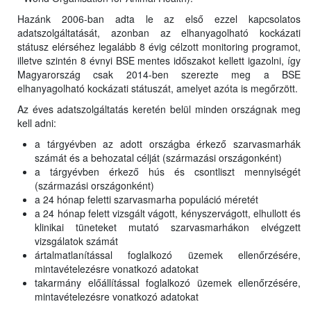
Hazánk 2006-ban adta le az első ezzel kapcsolatos
adatszolgáltatását, azonban az elhanyagolható kockázati
státusz elérséhez legalább 8 évig célzott monitoring programot,
illetve szintén 8 évnyi BSE mentes időszakot kellett igazolni, így
Magyarország csak 2014-ben szerezte meg a BSE
elhanyagolható kockázati státuszát, amelyet azóta is megőrzött.
Az éves adatszolgáltatás keretén belül minden országnak meg
kell adni:
a tárgyévben az adott országba érkező szarvasmarhák
számát és a behozatal célját (származási országonként)
a tárgyévben érkező hús és csontliszt mennyiségét
(származási országonként)
a 24 hónap feletti szarvasmarha populáció méretét
a 24 hónap felett vizsgált vágott, kényszervágott, elhullott és
klinikai tüneteket mutató szarvasmarhákon elvégzett
vizsgálatok számát
ártalmatlanítással foglalkozó üzemek ellenőrzésére,
mintavételezésre vonatkozó adatokat
takarmány előállítással foglalkozó üzemek ellenőrzésére,
mintavételezésre vonatkozó adatokat