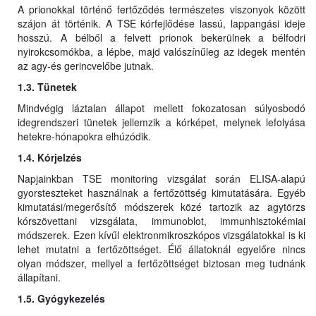
A prionokkal történő fertőződés természetes viszonyok között
szájon át történik. A TSE kórfejlődése lassú, lappangási ideje
hosszú. A bélből a felvett prionok bekerülnek a bélfodri
nyirokcsomókba, a lépbe, majd valószínűleg az idegek mentén
az agy-és gerincvelőbe jutnak.
1.3. Tünetek
Mindvégig láztalan állapot mellett fokozatosan súlyosbodó
idegrendszeri tünetek jellemzik a kórképet, melynek lefolyása
hetekre-hónapokra elhúzódik.
1.4. Kórjelzés
Napjainkban TSE monitoring vizsgálat során ELISA-alapú
gyorsteszteket használnak a fertőzöttség kimutatására. Egyéb
kimutatási/megerősítő módszerek közé tartozik az agytörzs
kórszövettani vizsgálata, immunoblot, immunhisztokémiai
módszerek. Ezen kívűl elektronmikroszkópos vizsgálatokkal is ki
lehet mutatni a fertőzöttséget. Élő állatoknál egyelőre nincs
olyan módszer, mellyel a fertőzöttséget biztosan meg tudnánk
állapítani.
1.5. Gyógykezelés