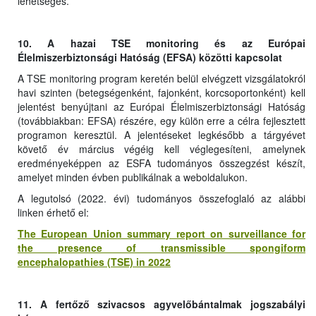
lehetséges.
10. A hazai TSE monitoring és az Európai
Élelmiszerbiztonsági Hatóság (EFSA) közötti kapcsolat
A TSE monitoring program keretén belül elvégzett vizsgálatokról
havi szinten (betegségenként, fajonként, korcsoportonként) kell
jelentést benyújtani az Európai Élelmiszerbiztonsági Hatóság
(továbbiakban: EFSA) részére, egy külön erre a célra fejlesztett
programon keresztül. A jelentéseket legkésőbb a tárgyévet
követő év március végéig kell véglegesíteni, amelynek
eredményeképpen az ESFA tudományos összegzést készít,
amelyet minden évben publikálnak a weboldalukon.
A legutolsó (2022. évi) tudományos összefoglaló az alábbi
linken érhető el:
The European Union summary report on surveillance for
the presence of transmissible spongiform
encephalopathies (TSE) in 2022
11. A fertőző szivacsos agyvelőbántalmak jogszabályi