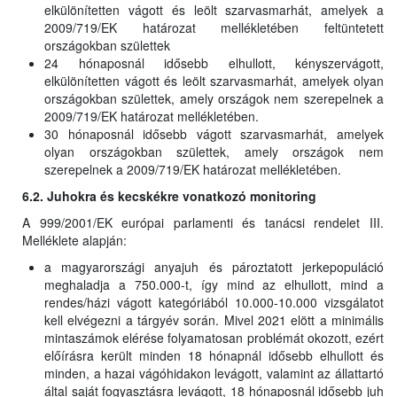
elkülönítetten vágott és leölt szarvasmarhát, amelyek a
2009/719/EK határozat mellékletében feltüntetett
országokban születtek
24 hónaposnál idősebb elhullott, kényszervágott,
elkülönítetten vágott és leölt szarvasmarhát, amelyek olyan
országokban születtek, amely országok nem szerepelnek a
2009/719/EK határozat mellékletében.
30 hónaposnál idősebb vágott szarvasmarhát, amelyek
olyan országokban születtek, amely országok nem
szerepelnek a 2009/719/EK határozat mellékletében.
6.2. Juhokra és kecskékre vonatkozó monitoring
A 999/2001/EK európai parlamenti és tanácsi rendelet III.
Melléklete alapján:
a magyarországi anyajuh és pároztatott jerkepopuláció
meghaladja a 750.000-t, így mind az elhullott, mind a
rendes/házi vágott kategóriából 10.000-10.000 vizsgálatot
kell elvégezni a tárgyév során. Mivel 2021 elött a minimális
mintaszámok elérése folyamatosan problémát okozott, ezért
előírásra került minden 18 hónapnál idősebb elhullott és
minden, a hazai vágóhidakon levágott, valamint az állattartó
által saját fogyasztásra levágott, 18 hónaposnál idősebb juh