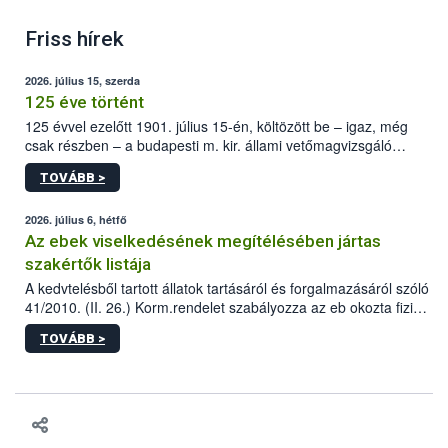
Friss hírek
2026. július 15, szerda
125 éve történt
125 évvel ezelőtt 1901. július 15-én, költözött be – igaz, még
csak részben – a budapesti m. kir. állami vetőmagvizsgáló
állomás a Kis Rókus utca 15. szám alatti, Czigler Győző által
TOVÁBB >
tervezett új épületébe.
2026. július 6, hétfő
Az ebek viselkedésének megítélésében jártas
szakértők listája
A kedvtelésből tartott állatok tartásáról és forgalmazásáról szóló
41/2010. (II. 26.) Korm.rendelet szabályozza az eb okozta fizikai
sérülés, illetve ennek veszélye keletkezésekor felmerülő
TOVÁBB >
hatósági feladatokat, valamint a veszélyes eb tartását és annak
engedélyezését. Ezen eljárások során szükség esetén be kell
vonni az ebek viselkedésének megítélésében jártas szakértőt.