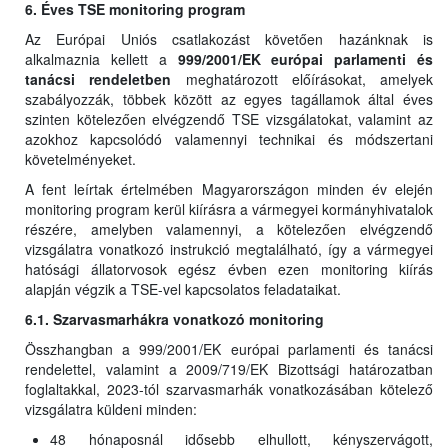
6. Éves TSE monitoring program
Az Európai Uniós csatlakozást követően hazánknak is
alkalmaznia kellett a
999/2001/EK európai parlamenti és
tanácsi rendeletben
meghatározott előírásokat, amelyek
szabályozzák, többek között az egyes tagállamok által éves
szinten kötelezően elvégzendő TSE vizsgálatokat, valamint az
azokhoz kapcsolódó valamennyi technikai és módszertani
követelményeket.
A fent leírtak értelmében Magyarországon minden év elején
monitoring program kerül kiírásra a vármegyei kormányhivatalok
részére, amelyben valamennyi, a kötelezően elvégzendő
vizsgálatra vonatkozó instrukció megtalálható, így a vármegyei
hatósági állatorvosok egész évben ezen monitoring kiírás
alapján végzik a TSE-vel kapcsolatos feladataikat.
6.1. Szarvasmarhákra vonatkozó monitoring
Összhangban a 999/2001/EK európai parlamenti és tanácsi
rendelettel, valamint a 2009/719/EK Bizottsági határozatban
foglaltakkal, 2023-tól szarvasmarhák vonatkozásában kötelező
vizsgálatra küldeni minden:
48 hónaposnál idősebb elhullott, kényszervágott,