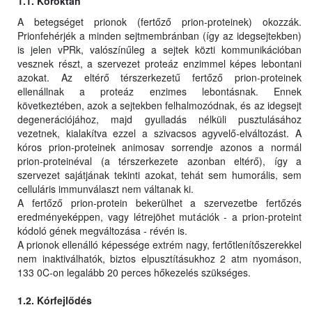
1.1. Kóroktan
A betegséget prionok (fertőző prion-proteinek) okozzák.
Prionfehérjék a minden sejtmembránban (így az idegsejtekben)
is jelen vPRk, valószínűleg a sejtek közti kommunikációban
vesznek részt, a szervezet proteáz enzimmel képes lebontani
azokat. Az eltérő térszerkezetű fertőző prion-proteinek
ellenállnak a proteáz enzimes lebontásnak. Ennek
következtében, azok a sejtekben felhalmozódnak, és az idegsejt
degenerációjához, majd gyulladás nélküli pusztulásához
vezetnek, kialakítva ezzel a szivacsos agyvelő-elváltozást. A
kóros prion-proteinek animosav sorrendje azonos a normál
prion-proteinéval (a térszerkezete azonban eltérő), így a
szervezet sajátjának tekinti azokat, tehát sem humorális, sem
celluláris immunválaszt nem váltanak ki.
A fertőző prion-protein bekerülhet a szervezetbe fertőzés
eredményeképpen, vagy létrejöhet mutációk - a prion-proteint
kódoló gének megváltozása - révén is.
A prionok ellenálló képessége extrém nagy, fertőtlenítőszerekkel
nem inaktiválhatók, biztos elpusztításukhoz 2 atm nyomáson,
133 0C-on legalább 20 perces hőkezelés szükséges.
1.2. Kórfejlődés