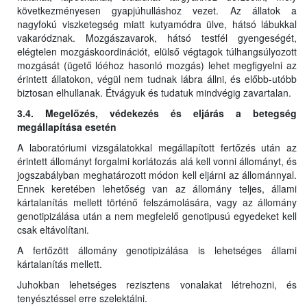
következményesen gyapjúhulláshoz vezet. Az állatok a
nagyfokú viszketegség miatt kutyamódra ülve, hátsó lábukkal
vakaródznak. Mozgászavarok, hátsó testfél gyengeségét,
elégtelen mozgáskoordinációt, elülső végtagok túlhangsúlyozott
mozgását (ügető lóéhoz hasonló mozgás) lehet megfigyelni az
érintett állatokon, végül nem tudnak lábra állni, és előbb-utóbb
biztosan elhullanak. Étvágyuk és tudatuk mindvégig zavartalan.
3.4. Megelőzés, védekezés és eljárás a betegség
megállapítása esetén
A laboratóriumi vizsgálatokkal megállapított fertőzés után az
érintett állományt forgalmi korlátozás alá kell vonni állományt, és
jogszabályban meghatározott módon kell eljárni az állománnyal.
Ennek keretében lehetőség van az állomány teljes, állami
kártalanítás mellett történő felszámolására, vagy az állomány
genotipizálása után a nem megfelelő genotipusú egyedeket kell
csak eltávolítani.
A fertőzött állomány genotipizálása is lehetséges állami
kártalanítás mellett.
Juhokban lehetséges rezisztens vonalakat létrehozni, és
tenyésztéssel erre szelektálni.