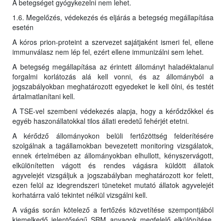
A betegséget gyógykezelni nem lehet.
1.6. Megelőzés, védekezés és eljárás a betegség megállapítása
esetén
A kóros prion-proteint a szervezet sajátjaként ismeri fel, ellene
immunválasz nem lép fel, ezért ellene immunizálni sem lehet.
A betegség megállapítása az érintett állományt haladéktalanul
forgalmi korlátozás alá kell vonni, és az állományból a
jogszabályokban meghatározott egyedeket le kell ölni, és testét
ártalmatlanítani kell.
A TSE-vel szembeni védekezés alapja, hogy a kérődzőkkel és
egyéb haszonállatokkal tilos állati eredetű fehérjét etetni.
A kérődző állományokon belüli fertőzöttség felderítésére
szolgálnak a tagállamokban bevezetett monitoring vizsgálatok,
ennek értelmében az állományokban elhullott, kényszervágott,
elkülönítetten vágott és rendes vágásra küldött állatok
agyvelejét vizsgáljuk a jogszabályban meghatározott kor felett,
ezen felül az idegrendszeri tüneteket mutató állatok agyvelejét
korhatárra való tekintet nélkül vizsgálni kell.
A vágás során kötelező a fertőzés közvetítése szempontjából
kiemelkedő jelentőségű SRM anyagok megfelelő elkülönítése,