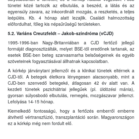
tünetei közé tartozik az elbutulás, a beszéd, a látás és az
egyensúly zavara, az inkoordinált mozgás, a reszketés, a teljes
leépülés. Kb. 4 hónap alatt lezajlik. Családi halmozottság
előfordulhat, főleg kis népsűrűségű területeken.
5.2. Variáns Creutzfeldt – Jakob-szindróma (vCJD)
1995-1996-ban Nagy-Britanniában a CJD fertőző jellegű
formáját diagnosztizálták, melyet BSE-től eredőnek tartanak, az
esetek BSE-ben beteg szarvasmarha belsőségeinek és egyéb
szöveteinek fogyasztásával állhatnak kapcsolatban.
A kórkép járványtani jellemzői és a klinikai tünetek eltérnek a
CJD-től. A betegek életkora lényegesen alacsonyabb, mint a
CJD-ben szenvedő betegeké, átlagosan 42 év alatt van. A
kezdeti tünetek pszichiátriai jellegűek (pl. üldözési mánia),
gyorsan súlyosbodó elbutulás, remegés, mozgászavar jellemzi.
Lefolyása 14-15 hónap.
Kiemelkedő fontosságú, hogy a fertőzés emberről emberre
átvihető vértranszfúzió, transzplantáció során. Magyarországon
ez a kórkép még nem fordult elő.