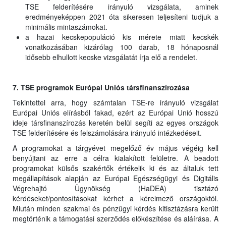
TSE felderítésére irányuló vizsgálata, aminek
eredményeképpen 2021 óta sikeresen teljesíteni tudjuk a
minimális mintaszámokat.
a hazai kecskepopuláció kis mérete miatt kecskék
vonatkozásában kizárólag 100 darab, 18 hónaposnál
idősebb elhullott kecske vizsgálatát írja elő a rendelet.
7. TSE programok Európai Uniós társfinanszírozása
Tekintettel arra, hogy számtalan TSE-re irányuló vizsgálat
Európai Uniós elírásból fakad, ezért az Európai Unió hosszú
ideje társfinanszírozás keretén belül segíti az egyes országok
TSE felderítésére és felszámolására irányuló intézkedéseit.
A programokat a tárgyévet megelőző év május végéig kell
benyújtani az erre a célra kialakított felületre. A beadott
programokat külsős szakértők értékelik ki és az általuk tett
megállapítások alapján az Európai Egészségügyi és Digitális
Végrehajtó Ügynökség (HaDEA) tisztázó
kérdéseket/pontosításokat kérhet a kérelmező országoktól.
Miután minden szakmai és pénzügyi kérdés kitisztázásra került
megtörténik a támogatási szerződés előkészítése és aláírása. A