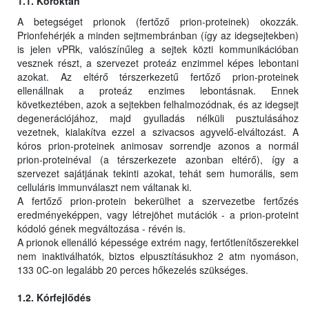
1.1. Kóroktan
A betegséget prionok (fertőző prion-proteinek) okozzák.
Prionfehérjék a minden sejtmembránban (így az idegsejtekben)
is jelen vPRk, valószínűleg a sejtek közti kommunikációban
vesznek részt, a szervezet proteáz enzimmel képes lebontani
azokat. Az eltérő térszerkezetű fertőző prion-proteinek
ellenállnak a proteáz enzimes lebontásnak. Ennek
következtében, azok a sejtekben felhalmozódnak, és az idegsejt
degenerációjához, majd gyulladás nélküli pusztulásához
vezetnek, kialakítva ezzel a szivacsos agyvelő-elváltozást. A
kóros prion-proteinek animosav sorrendje azonos a normál
prion-proteinéval (a térszerkezete azonban eltérő), így a
szervezet sajátjának tekinti azokat, tehát sem humorális, sem
celluláris immunválaszt nem váltanak ki.
A fertőző prion-protein bekerülhet a szervezetbe fertőzés
eredményeképpen, vagy létrejöhet mutációk - a prion-proteint
kódoló gének megváltozása - révén is.
A prionok ellenálló képessége extrém nagy, fertőtlenítőszerekkel
nem inaktiválhatók, biztos elpusztításukhoz 2 atm nyomáson,
133 0C-on legalább 20 perces hőkezelés szükséges.
1.2. Kórfejlődés