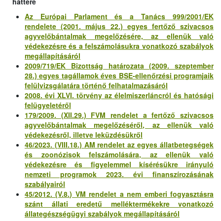
háttere
Az Európai Parlament és a Tanács 999/2001/EK
rendelete (2001. május 22.) egyes fertőző szivacsos
agyvelőbántalmak megelőzésére, az ellenük való
védekezésre és a felszámolásukra vonatkozó szabályok
megállapításáról
2009/719/EK Bizottság határozata (2009. szeptember
28.) egyes tagállamok éves BSE-ellenőrzési programjaik
felülvizsgálatára történő felhatalmazásáról
2008. évi XLVI. törvény az élelmiszerláncról és hatósági
felügyeletéről
179/2009. (XII.29.) FVM rendelet a fertőző szivacsos
agyvelőbántalmak megelőzéséről, az ellenük való
védekezésről, illetve leküzdésükről
46/2023. (VIII.18.) AM rendelet az egyes állatbetegségek
és zoonózisok felszámolására, az ellenük való
védekezésre és figyelemmel kísérésükre irányuló
nemzeti programok 2023. évi finanszírozásának
szabályairól
45/2012. (V.8.) VM rendelet a nem emberi fogyasztásra
szánt állati eredetű melléktermékekre vonatkozó
állategészségügyi szabályok megállapításáról