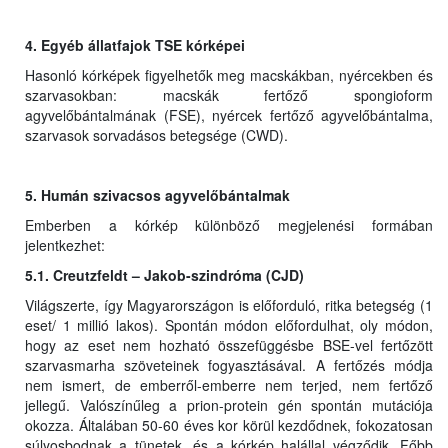
4. Egyéb állatfajok TSE kórképei
Hasonló kórképek figyelhetők meg macskákban, nyércekben és
szarvasokban: macskák fertőző spongioform
agyvelőbántalmának (FSE), nyércek fertőző agyvelőbántalma,
szarvasok sorvadásos betegsége (CWD).
5. Humán szivacsos agyvelőbántalmak
Emberben a kórkép különböző megjelenési formában
jelentkezhet:
5.1. Creutzfeldt – Jakob-szindróma (CJD)
Világszerte, így Magyarországon is előforduló, ritka betegség (1
eset/ 1 millió lakos). Spontán módon előfordulhat, oly módon,
hogy az eset nem hozható összefüggésbe BSE-vel fertőzött
szarvasmarha szöveteinek fogyasztásával. A fertőzés módja
nem ismert, de emberről-emberre nem terjed, nem fertőző
jellegű. Valószínűleg a prion-protein gén spontán mutációja
okozza. Általában 50-60 éves kor körül kezdődnek, fokozatosan
súlyosbodnak a tünetek, és a kórkép halállal végződik. Főbb