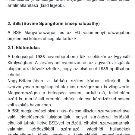
ártalmatlanítása (lásd lejjebb).
2. BSE (Bovine Spongiform Encephalopathy)
A BSE Magyarországon és az EU valamennyi országában
bejelentési kötelezettség alá tartozik.
2.1. Előfordulás
A betegséget 1986 novemberében írták le először az Egyesült
Királyságban. A járványtani nyomozás és az agyvelő vizsgálata
alapján arra következtettek, hogy az első eset 1985 áprilisában
lehetett.
Nagy-Britanniában a kórkép széles körben elterjedt, de
szórványosan megállapították más országokban is világszerte.
Magyarországon a betegség sosem fordult elő, feltehetően
azért is, mert állati eredetű fehérje etetése kérődzőkkel sosem
volt szokás hazánkban.
A BSE megjelenését olyan hús- és csontlisztek szarvasmarhával
való feletetésének tulajdonítják, melyet súrlókórral fertőzött,
elhullott juhok, illetve BSE-vel fertőzött, elhullott szarvasmarhák,
valamint kérődzőkből származó vágóhídi hulladékok
ártalmatlanná tétele során a technológiát megváltoztatva