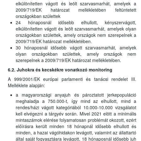
elkülönítetten vágott és leölt szarvasmarhát, amelyek a
2009/719/EK határozat mellékletében feltüntetett
országokban születtek
24 hónaposnál idősebb elhullott, kényszervágott,
elkülönítetten vágott és leölt szarvasmarhát, amelyek olyan
országokban születtek, amely országok nem szerepelnek a
2009/719/EK határozat mellékletében.
30 hónaposnál idősebb vágott szarvasmarhát, amelyek
olyan országokban születtek, amely országok nem
szerepelnek a 2009/719/EK határozat mellékletében.
6.2. Juhokra és kecskékre vonatkozó monitoring
A 999/2001/EK európai parlamenti és tanácsi rendelet III.
Melléklete alapján:
a magyarországi anyajuh és pároztatott jerkepopuláció
meghaladja a 750.000-t, így mind az elhullott, mind a
rendes/házi vágott kategóriából 10.000-10.000 vizsgálatot
kell elvégezni a tárgyév során. Mivel 2021 elött a minimális
mintaszámok elérése folyamatosan problémát okozott, ezért
előírásra került minden 18 hónapnál idősebb elhullott és
minden, a hazai vágóhidakon levágott, valamint az állattartó
által saját fogyasztásra levágott, 18 hónaposnál idősebb juh