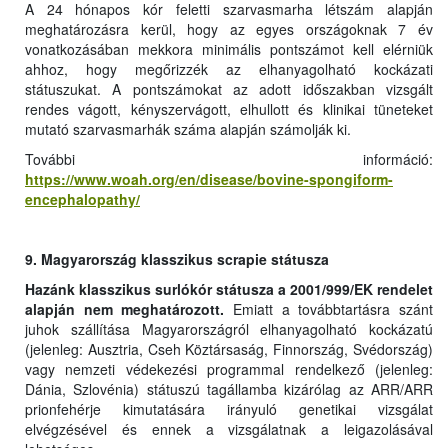
A 24 hónapos kór feletti szarvasmarha létszám alapján
meghatározásra kerül, hogy az egyes országoknak 7 év
vonatkozásában mekkora minimális pontszámot kell elérniük
ahhoz, hogy megőrizzék az elhanyagolható kockázati
státuszukat. A pontszámokat az adott időszakban vizsgált
rendes vágott, kényszervágott, elhullott és klinikai tüneteket
mutató szarvasmarhák száma alapján számolják ki.
További információ:
https://www.woah.org/en/disease/bovine-spongiform-
encephalopathy/
9. Magyarország klasszikus scrapie státusza
Hazánk klasszikus surlókór státusza a 2001/999/EK rendelet
alapján nem meghatározott.
Emiatt a továbbtartásra szánt
juhok szállítása Magyarországról elhanyagolható kockázatú
(jelenleg: Ausztria, Cseh Köztársaság, Finnország, Svédország)
vagy nemzeti védekezési programmal rendelkező (jelenleg:
Dánia, Szlovénia) státuszú tagállamba kizárólag az ARR/ARR
prionfehérje kimutatására irányuló genetikai vizsgálat
elvégzésével és ennek a vizsgálatnak a leigazolásával