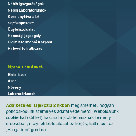
Nébih Igazgatóságok
Nébih Laboratóriumok
Kormányhivatalok
Sajtókapcsolat
Ügyfélszolgálat
Hatósági jogsegély
Élelmiszermentő Központ
Hírlevél feliratkozás
Gyakori kérdések
Élelmiszer
Állat
Növény
Laboratóriumok
Labor/Egyéb
Adatkezelési tájékoztatónkban
megismerheti, hogyan
gondoskodunk személyes adatai védelméről. Weboldalunk
cookie-kat (sütiket) használ a jobb felhasználói élmény
érdekében, melynek biztosításához kérjük, kattintson az
„Elfogadom” gombra.