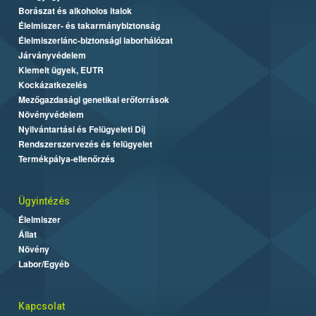
Borászat és alkoholos italok
Élelmiszer- és takarmánybiztonság
Élelmiszerlánc-biztonsági laborhálózat
Járványvédelem
Kiemelt ügyek, EUTR
Kockázatkezelés
Mezőgazdasági genetikai erőforrások
Növényvédelem
Nyilvántartási és Felügyeleti Díj
Rendszerszervezés és felügyelet
Termékpálya-ellenőrzés
Ügyintézés
Élelmiszer
Állat
Növény
Labor/Egyéb
Kapcsolat