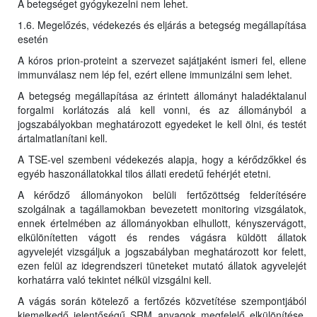
A betegséget gyógykezelni nem lehet.
1.6. Megelőzés, védekezés és eljárás a betegség megállapítása
esetén
A kóros prion-proteint a szervezet sajátjaként ismeri fel, ellene
immunválasz nem lép fel, ezért ellene immunizálni sem lehet.
A betegség megállapítása az érintett állományt haladéktalanul
forgalmi korlátozás alá kell vonni, és az állományból a
jogszabályokban meghatározott egyedeket le kell ölni, és testét
ártalmatlanítani kell.
A TSE-vel szembeni védekezés alapja, hogy a kérődzőkkel és
egyéb haszonállatokkal tilos állati eredetű fehérjét etetni.
A kérődző állományokon belüli fertőzöttség felderítésére
szolgálnak a tagállamokban bevezetett monitoring vizsgálatok,
ennek értelmében az állományokban elhullott, kényszervágott,
elkülönítetten vágott és rendes vágásra küldött állatok
agyvelejét vizsgáljuk a jogszabályban meghatározott kor felett,
ezen felül az idegrendszeri tüneteket mutató állatok agyvelejét
korhatárra való tekintet nélkül vizsgálni kell.
A vágás során kötelező a fertőzés közvetítése szempontjából
kiemelkedő jelentőségű SRM anyagok megfelelő elkülönítése,