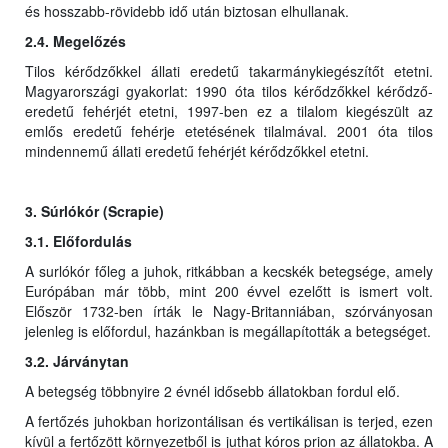
és hosszabb-rövidebb idő után biztosan elhullanak.
2.4. Megelőzés
Tilos kérődzőkkel állati eredetű takarmánykiegészítőt etetni.
Magyarországi gyakorlat: 1990 óta tilos kérődzőkkel kérődző-
eredetű fehérjét etetni, 1997-ben ez a tilalom kiegészült az
emlős eredetű fehérje etetésének tilalmával. 2001 óta tilos
mindennemű állati eredetű fehérjét kérődzőkkel etetni.
3. Súrlókór (Scrapie)
3.1. Előfordulás
A surlókór főleg a juhok, ritkábban a kecskék betegsége, amely
Európában már több, mint 200 évvel ezelőtt is ismert volt.
Először 1732-ben írták le Nagy-Britanniában, szórványosan
jelenleg is előfordul, hazánkban is megállapították a betegséget.
3.2. Járványtan
A betegség többnyire 2 évnél idősebb állatokban fordul elő.
A fertőzés juhokban horizontálisan és vertikálisan is terjed, ezen
kívül a fertőzött környezetből is juthat kóros prion az állatokba. A