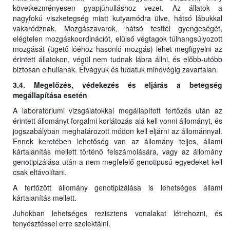
következményesen gyapjúhulláshoz vezet. Az állatok a
nagyfokú viszketegség miatt kutyamódra ülve, hátsó lábukkal
vakaródznak. Mozgászavarok, hátsó testfél gyengeségét,
elégtelen mozgáskoordinációt, elülső végtagok túlhangsúlyozott
mozgását (ügető lóéhoz hasonló mozgás) lehet megfigyelni az
érintett állatokon, végül nem tudnak lábra állni, és előbb-utóbb
biztosan elhullanak. Étvágyuk és tudatuk mindvégig zavartalan.
3.4. Megelőzés, védekezés és eljárás a betegség
megállapítása esetén
A laboratóriumi vizsgálatokkal megállapított fertőzés után az
érintett állományt forgalmi korlátozás alá kell vonni állományt, és
jogszabályban meghatározott módon kell eljárni az állománnyal.
Ennek keretében lehetőség van az állomány teljes, állami
kártalanítás mellett történő felszámolására, vagy az állomány
genotipizálása után a nem megfelelő genotipusú egyedeket kell
csak eltávolítani.
A fertőzött állomány genotipizálása is lehetséges állami
kártalanítás mellett.
Juhokban lehetséges rezisztens vonalakat létrehozni, és
tenyésztéssel erre szelektálni.