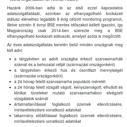
Hazánk 2006-ban adta le az első ezzel kapcsolatos
adatszolgáltatását, azonban az elhanyagolható kockázati
státusz elérséhez legalább 8 évig célzott monitoring programot,
illetve szintén 8 évnyi BSE mentes időszakot kellett igazolni, így
Magyarország csak 2014-ben szerezte meg a BSE
elhanyagolható kockázati státuszát, amelyet azóta is megőrzött.
Az éves adatszolgáltatás keretén belül minden országnak meg
kell adni:
a tárgyévben az adott országba érkező szarvasmarhák
számát és a behozatal célját (származási országonként)
a tárgyévben érkező hús és csontliszt mennyiségét
(származási országonként)
a 24 hónap feletti szarvasmarha populáció méretét
a 24 hónap felett vizsgált vágott, kényszervágott, elhullott és
klinikai tüneteket mutató szarvasmarhákon elvégzett
vizsgálatok számát
ártalmatlanítással foglalkozó üzemek ellenőrzésére,
mintavételezésre vonatkozó adatokat
takarmány előállítással foglalkozó üzemek ellenőrzésére,
mintavételezésre vonatkozó adatokat