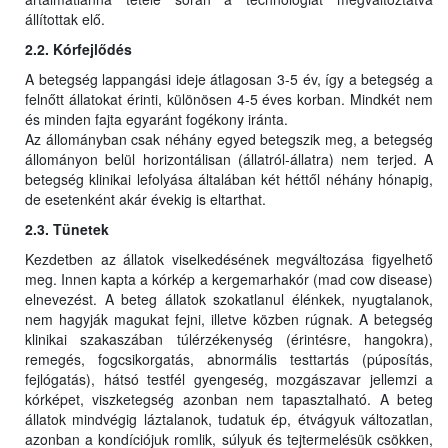
állítottak elő.
2.2. Kórfejlődés
A betegség lappangási ideje átlagosan 3-5 év, így a betegség a
felnőtt állatokat érinti, különösen 4-5 éves korban. Mindkét nem
és minden fajta egyaránt fogékony iránta.
Az állományban csak néhány egyed betegszik meg, a betegség
állományon belül horizontálisan (állatról-állatra) nem terjed. A
betegség klinikai lefolyása általában két héttől néhány hónapig,
de esetenként akár évekig is eltarthat.
2.3. Tünetek
Kezdetben az állatok viselkedésének megváltozása figyelhető
meg. Innen kapta a kórkép a kergemarhakór (mad cow disease)
elnevezést. A beteg állatok szokatlanul élénkek, nyugtalanok,
nem hagyják magukat fejni, illetve közben rúgnak. A betegség
klinikai szakaszában túlérzékenység (érintésre, hangokra),
remegés, fogcsikorgatás, abnormális testtartás (púposítás,
fejlógatás), hátsó testfél gyengeség, mozgászavar jellemzi a
kórképet, viszketegség azonban nem tapasztalható. A beteg
állatok mindvégig láztalanok, tudatuk ép, étvágyuk változatlan,
azonban a kondíciójuk romlik, súlyuk és tejtermelésük csökken,