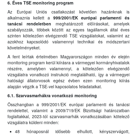
6. Éves TSE monitoring program
Az Európai Uniós csatlakozást követően hazánknak is
alkalmaznia kellett a
999/2001/EK európai parlamenti és
tanácsi rendeletben
meghatározott előírásokat, amelyek
szabályozzák, többek között az egyes tagállamok által éves
szinten kötelezően elvégzendő TSE vizsgálatokat, valamint az
azokhoz kapcsolódó valamennyi technikai és módszertani
követelményeket.
A fent leírtak értelmében Magyarországon minden év elején
monitoring program kerül kiírásra a vármegyei kormányhivatalok
részére, amelyben valamennyi, a kötelezően elvégzendő
vizsgálatra vonatkozó instrukció megtalálható, így a vármegyei
hatósági állatorvosok egész évben ezen monitoring kiírás
alapján végzik a TSE-vel kapcsolatos feladataikat.
6.1. Szarvasmarhákra vonatkozó monitoring
Összhangban a 999/2001/EK európai parlamenti és tanácsi
rendelettel, valamint a 2009/719/EK Bizottsági határozatban
foglaltakkal, 2023-tól szarvasmarhák vonatkozásában kötelező
vizsgálatra küldeni minden:
48 hónaposnál idősebb elhullott, kényszervágott,