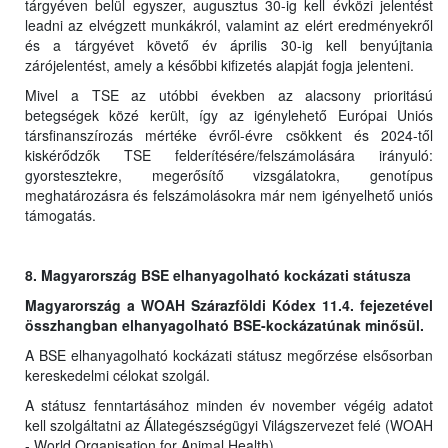
tárgyéven belül egyszer, augusztus 30-ig kell évközi jelentést
leadni az elvégzett munkákról, valamint az elért eredményekről
és a tárgyévet követő év április 30-ig kell benyújtania
zárójelentést, amely a későbbi kifizetés alapját fogja jelenteni.
Mivel a TSE az utóbbi években az alacsony prioritású
betegségek közé került, így az igénylehető Európai Uniós
társfinanszírozás mértéke évről-évre csökkent és 2024-től
kiskérődzők TSE felderítésére/felszámolására irányuló:
gyorstesztekre, megerősítő vizsgálatokra, genotípus
meghatározásra és felszámolásokra már nem igényelhető uniós
támogatás.
8. Magyarország BSE elhanyagolható kockázati státusza
Magyarország a WOAH Szárazföldi Kódex 11.4. fejezetével
összhangban elhanyagolható BSE-kockázatúnak minősül.
A BSE elhanyagolható kockázati státusz megőrzése elsősorban
kereskedelmi célokat szolgál.
A státusz fenntartásához minden év november végéig adatot
kell szolgáltatni az Állategészségügyi Világszervezet felé (WOAH
- World Organisation for Animal Health).