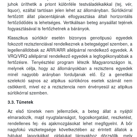
juhok üríthetik a priont különféle testváladékaikkal (tej, vér,
liquor), ezáltal tartósan jelen lehet az állományban. Súrlókórral
fertőzött állat placentájának elfogyasztása általi horizontális
fertőződődés is lehetséges. Vertikálisan beteg anyaállat tejének
fogyasztásával is fertőzhetnek a bárányok.
Klasszikus súrlókór esetén bizonyos genotipusú egyedek
fokozott rezisztenciával rendelkeznek a betegséggel szemben, a
legellenállóbbak az ARR/ARR allélpárral rendelkező egyedek. A
VRQ/VRQ allélpárral rendelkező egyedek a legfogékonyabbak a
fertőzésre. Tenyésztési program létezik Magyarországon is,
melynek célja, hogy az állományokban a rezisztens egyedek
minél nagyobb arányban forduljanak elő. Ez a genetikai
szelekció sajnos az atipikus súrlókóros esetek számát nem
csökkenti, mivel ez a rezisztencia nem érvényesül az atipikus
súrlókórral szemben.
3.3. Tünetek
Az első tünetek nem jellemzőek, a beteg állat a nyájtól
elmaradozik, majd nyugtalanságot, fogcsikorgatást, reszketést,
rendellenes fej- és ajakmozgásokat lehet megfigyelni. A bőr
nagyfokú viszketegsége következtében az érintett állatok a
hátukat, lapockáikat, oldalukat tárgyakhoz dörzsölik, mely