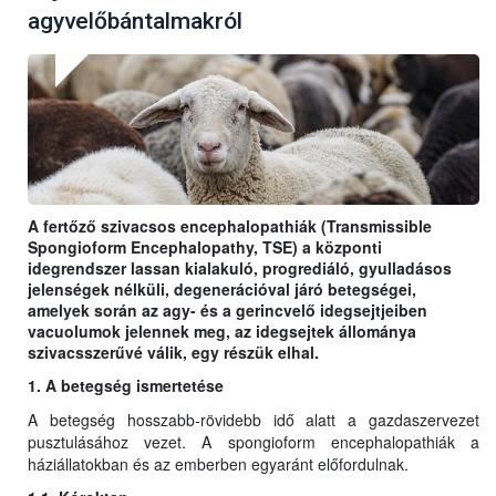
agyvelőbántalmakról
A fertőző szivacsos encephalopathiák (Transmissible
Spongioform Encephalopathy, TSE) a központi
idegrendszer lassan kialakuló, progrediáló, gyulladásos
jelenségek nélküli, degenerációval járó betegségei,
amelyek során az agy- és a gerincvelő idegsejtjeiben
vacuolumok jelennek meg, az idegsejtek állománya
szivacsszerűvé válik, egy részük elhal.
1. A betegség ismertetése
A betegség hosszabb-rövidebb idő alatt a gazdaszervezet
pusztulásához vezet. A spongioform encephalopathiák a
háziállatokban és az emberben egyaránt előfordulnak.