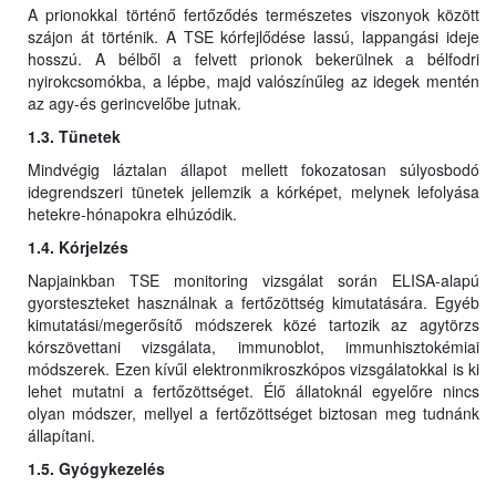
A prionokkal történő fertőződés természetes viszonyok között
szájon át történik. A TSE kórfejlődése lassú, lappangási ideje
hosszú. A bélből a felvett prionok bekerülnek a bélfodri
nyirokcsomókba, a lépbe, majd valószínűleg az idegek mentén
az agy-és gerincvelőbe jutnak.
1.3. Tünetek
Mindvégig láztalan állapot mellett fokozatosan súlyosbodó
idegrendszeri tünetek jellemzik a kórképet, melynek lefolyása
hetekre-hónapokra elhúzódik.
1.4. Kórjelzés
Napjainkban TSE monitoring vizsgálat során ELISA-alapú
gyorsteszteket használnak a fertőzöttség kimutatására. Egyéb
kimutatási/megerősítő módszerek közé tartozik az agytörzs
kórszövettani vizsgálata, immunoblot, immunhisztokémiai
módszerek. Ezen kívűl elektronmikroszkópos vizsgálatokkal is ki
lehet mutatni a fertőzöttséget. Élő állatoknál egyelőre nincs
olyan módszer, mellyel a fertőzöttséget biztosan meg tudnánk
állapítani.
1.5. Gyógykezelés