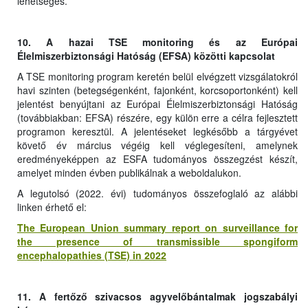
lehetséges.
10. A hazai TSE monitoring és az Európai
Élelmiszerbiztonsági Hatóság (EFSA) közötti kapcsolat
A TSE monitoring program keretén belül elvégzett vizsgálatokról
havi szinten (betegségenként, fajonként, korcsoportonként) kell
jelentést benyújtani az Európai Élelmiszerbiztonsági Hatóság
(továbbiakban: EFSA) részére, egy külön erre a célra fejlesztett
programon keresztül. A jelentéseket legkésőbb a tárgyévet
követő év március végéig kell véglegesíteni, amelynek
eredményeképpen az ESFA tudományos összegzést készít,
amelyet minden évben publikálnak a weboldalukon.
A legutolsó (2022. évi) tudományos összefoglaló az alábbi
linken érhető el:
The European Union summary report on surveillance for
the presence of transmissible spongiform
encephalopathies (TSE) in 2022
11. A fertőző szivacsos agyvelőbántalmak jogszabályi