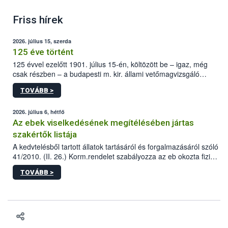
Friss hírek
2026. július 15, szerda
125 éve történt
125 évvel ezelőtt 1901. július 15-én, költözött be – igaz, még
csak részben – a budapesti m. kir. állami vetőmagvizsgáló
állomás a Kis Rókus utca 15. szám alatti, Czigler Győző által
TOVÁBB >
tervezett új épületébe.
2026. július 6, hétfő
Az ebek viselkedésének megítélésében jártas
szakértők listája
A kedvtelésből tartott állatok tartásáról és forgalmazásáról szóló
41/2010. (II. 26.) Korm.rendelet szabályozza az eb okozta fizikai
sérülés, illetve ennek veszélye keletkezésekor felmerülő
TOVÁBB >
hatósági feladatokat, valamint a veszélyes eb tartását és annak
engedélyezését. Ezen eljárások során szükség esetén be kell
vonni az ebek viselkedésének megítélésében jártas szakértőt.