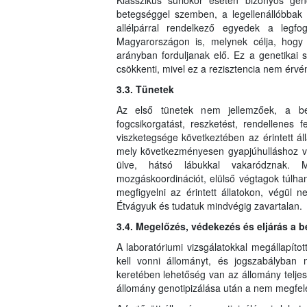
Klasszikus súrlókór esetén bizonyos gen
betegséggel szemben, a legellenállóbba
allélpárral rendelkező egyedek a legfo
Magyarországon is, melynek célja, hog
arányban forduljanak elő. Ez a genetikai 
csökkenti, mivel ez a rezisztencia nem érvé
3.3. Tünetek
Az első tünetek nem jellemzőek, a bet
fogcsikorgatást, reszketést, rendellenes
viszketegsége következtében az érintett áll
mely következményesen gyapjúhulláshoz ve
ülve, hátsó lábukkal vakaródznak. M
mozgáskoordinációt, elülső végtagok túlh
megfigyelni az érintett állatokon, végül n
Étvágyuk és tudatuk mindvégig zavartalan.
3.4. Megelőzés, védekezés és eljárás a 
A laboratóriumi vizsgálatokkal megállapítot
kell vonni állományt, és jogszabályban 
keretében lehetőség van az állomány teljes,
állomány genotipizálása után a nem megfelel