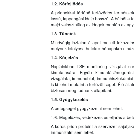
1.2. Kórfejlődés
A prionokkal történő fertőződés természet
lassú, lappangási ideje hosszú. A bélből a f
majd valószínűleg az idegek mentén az agy-
1.3. Tünetek
Mindvégig láztalan állapot mellett fokozat
melynek lefolyása hetekre-hónapokra elhúz
1.4. Kórjelzés
Napjainkban TSE monitoring vizsgálat sor
kimutatására. Egyéb kimutatási/megerős
vizsgálata, immunoblot, immunhisztokémiai
is ki lehet mutatni a fertőzöttséget. Élő áll
biztosan meg tudnánk állapítani.
1.5. Gyógykezelés
A betegséget gyógykezelni nem lehet.
1.6. Megelőzés, védekezés és eljárás a be
A kóros prion-proteint a szervezet sajátjak
immunizálni sem lehet.