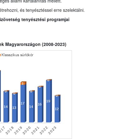
éges állami kártalanítás mellett.
trehozni, és tenyésztéssel erre szelektálni.
Szövetség tenyésztési programjai
etek Magyarországon (2008-2023)