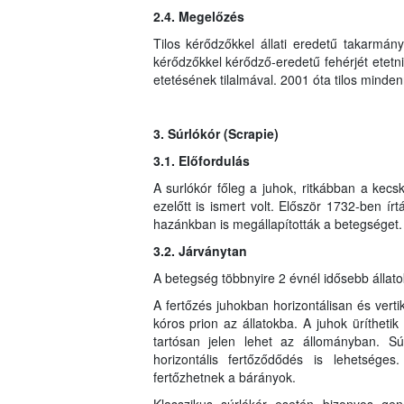
2.4. Megelőzés
Tilos kérődzőkkel állati eredetű takarmány
kérődzőkkel kérődző-eredetű fehérjét etetni
etetésének tilalmával. 2001 óta tilos minden
3. Súrlókór (Scrapie)
3.1. Előfordulás
A surlókór főleg a juhok, ritkábban a ke
ezelőtt is ismert volt. Először 1732-ben ír
hazánkban is megállapították a betegséget.
3.2. Járványtan
A betegség többnyire 2 évnél idősebb állato
A fertőzés juhokban horizontálisan és vertiká
kóros prion az állatokba. A juhok üríthetik a
tartósan jelen lehet az állományban. Súrl
horizontális fertőződődés is lehetséges.
fertőzhetnek a bárányok.