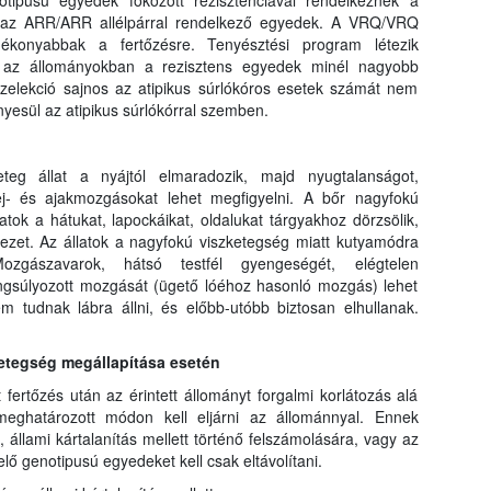
otipusú egyedek fokozott rezisztenciával rendelkeznek a
k az ARR/ARR allélpárral rendelkező egyedek. A VRQ/VRQ
gékonyabbak a fertőzésre. Tenyésztési program létezik
y az állományokban a rezisztens egyedek minél nagyobb
szelekció sajnos az atipikus súrlókóros esetek számát nem
nyesül az atipikus súrlókórral szemben.
eg állat a nyájtól elmaradozik, majd nyugtalanságot,
 fej- és ajakmozgásokat lehet megfigyelni. A bőr nagyfokú
atok a hátukat, lapockáikat, oldalukat tárgyakhoz dörzsölik,
zet. Az állatok a nagyfokú viszketegség miatt kutyamódra
ozgászavarok, hátsó testfél gyengeségét, elégtelen
angsúlyozott mozgását (ügető lóéhoz hasonló mozgás) lehet
em tudnak lábra állni, és előbb-utóbb biztosan elhullanak.
betegség megállapítása esetén
t fertőzés után az érintett állományt forgalmi korlátozás alá
meghatározott módon kell eljárni az állománnyal. Ennek
 állami kártalanítás mellett történő felszámolására, vagy az
ő genotipusú egyedeket kell csak eltávolítani.