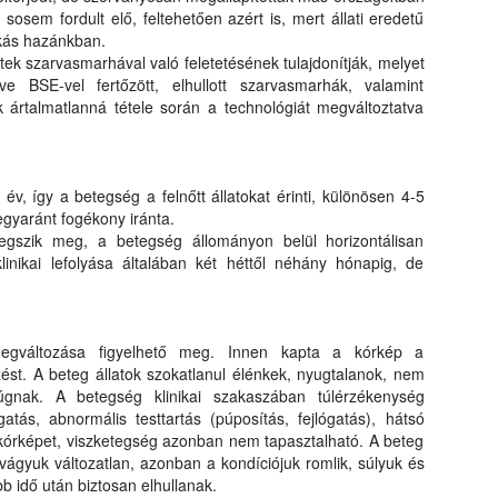
osem fordult elő, feltehetően azért is, mert állati eredetű
okás hazánkban.
ek szarvasmarhával való feletetésének tulajdonítják, melyet
letve BSE-vel fertőzött, elhullott szarvasmarhák, valamint
 ártalmatlanná tétele során a technológiát megváltoztatva
v, így a betegség a felnőtt állatokat érinti, különösen 4-5
gyaránt fogékony iránta.
gszik meg, a betegség állományon belül horizontálisan
klinikai lefolyása általában két héttől néhány hónapig, de
megváltozása figyelhető meg. Innen kapta a kórkép a
st. A beteg állatok szokatlanul élénkek, nyugtalanok, nem
rúgnak. A betegség klinikai szakaszában túlérzékenység
atás, abnormális testtartás (púposítás, fejlógatás), hátsó
 kórképet, viszketegség azonban nem tapasztalható. A beteg
tvágyuk változatlan, azonban a kondíciójuk romlik, súlyuk és
b idő után biztosan elhullanak.