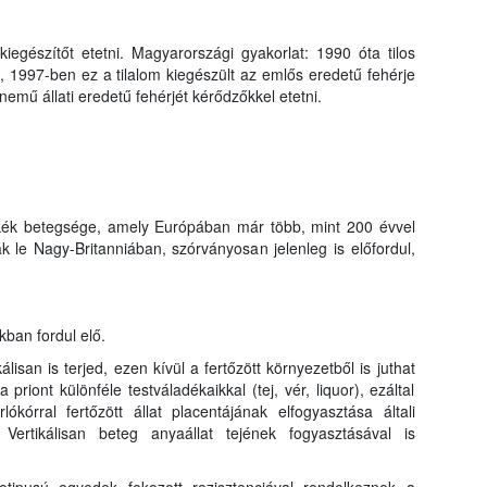
kiegészítőt etetni. Magyarországi gyakorlat: 1990 óta tilos
, 1997-ben ez a tilalom kiegészült az emlős eredetű fehérje
nemű állati eredetű fehérjét kérődzőkkel etetni.
cskék betegsége, amely Európában már több, mint 200 évvel
ták le Nagy-Britanniában, szórványosan jelenleg is előfordul,
kban fordul elő.
lisan is terjed, ezen kívül a fertőzött környezetből is juthat
 priont különféle testváladékaikkal (tej, vér, liquor), ezáltal
ókórral fertőzött állat placentájának elfogyasztása általi
 Vertikálisan beteg anyaállat tejének fogyasztásával is