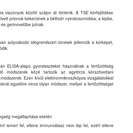
es viszonyok között szájon át történik. A TSE kórfejlődése
elvett prionok bekerülnek a bélfodri nyirokcsomókba, a lépbe,
és gerincvelőbe jutnak.
osan súlyosbodó idegrendszeri tünetek jellemzik a kórképet,
ódik.
án ELISA-alapú gyorsteszteket használnak a fertőzöttség
ítő módszerek közé tartozik az agytörzs kórszövettani
 módszerek. Ezen kívűl elektronmikroszkópos vizsgálatokkal
atoknál egyelőre nincs olyan módszer, mellyel a fertőzöttséget
tegség megállapítása esetén
ént ismeri fel, ellene immunválasz nem lép fel, ezért ellene