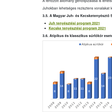
A fertőzött állomány genotipizálása is lehets
Juhokban lehetséges rezisztens vonalakat lé
3.5. A Magyar Juh- és Kecsketenyésztő 
Juh tenyésztési program 2021
Kecske tenyésztési program 2021
3.6. Atipikus és klasszikus súrlókór es