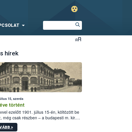
PCSOLAT
s hírek
úlius 15, szerda
éve történt
vvel ezelőtt 1901. július 15-én, költözött be
z, még csak részben – a budapesti m. kir.
i vetőmagvizsgáló állomás a Kis Rókus utca
VÁBB >
ám alatti, Czigler Győző által tervezett új