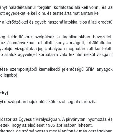
nyt haladéktalanul forgalmi korlátozás alá kell vonni, és az
egyedeket le kell ölni, és testét ártalmatlanítani kell.
 kérődzőkkel és egyéb haszonállatokkal tilos állati eredetű
ség felderítésére szolgálnak a tagállamokban bevezetett
az állományokban elhullott, kényszervágott, elkülönítetten
yvelejét vizsgáljuk a jogszabályban meghatározott kor felett,
 állatok agyvelejét korhatárra való tekintet nélkül vizsgálni
títése szempontjából kiemelkedő jelentőségű SRM anyagok
d lejjebb).
thy)
országában bejelentési kötelezettség alá tartozik.
lőször az Egyesült Királyságban. A járványtani nyomozás és
ettek, hogy az első eset 1985 áprilisában lehetett.
elterjedt, de szórványosan megállapították más országokban