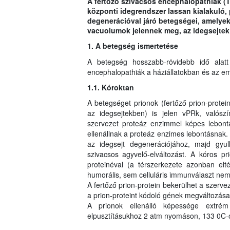
A fertőző szivacsos encephalopathiák (
központi idegrendszer lassan kialakuló, 
degenerációval járó betegségei, amelyek 
vacuolumok jelennek meg, az idegsejtek 
1. A betegség ismertetése
A betegség hosszabb-rövidebb idő alat
encephalopathiák a háziállatokban és az e
1.1. Kóroktan
A betegséget prionok (fertőző prion-prote
az idegsejtekben) is jelen vPRk, valósz
szervezet proteáz enzimmel képes lebontan
ellenállnak a proteáz enzimes lebontásnak
az idegsejt degenerációjához, majd gyull
szivacsos agyvelő-elváltozást. A kóros p
proteinéval (a térszerkezete azonban elté
humorális, sem celluláris immunválaszt nem 
A fertőző prion-protein bekerülhet a szerv
a prion-proteint kódoló gének megváltozása 
A prionok ellenálló képessége extrém n
elpusztításukhoz 2 atm nyomáson, 133 0C-