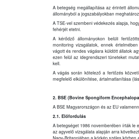
A betegség megállapítása az érintett állomá
állományból a jogszabályokban meghatározott 
A TSE-vel szembeni védekezés alapja, hogy a
fehérjét etetni.
A kérődző állományokon belüli fertőzött
monitoring vizsgálatok, ennek értelmében 
vágott és rendes vágásra küldött állatok ag
ezen felül az idegrendszeri tüneteket mutató
kell.
A vágás során kötelező a fertőzés közve
megfelelő elkülönítése, ártalmatlanítása (lás
2. BSE (Bovine Spongiform Encephalopa
A BSE Magyarországon és az EU valamennyi 
2.1. Előfordulás
A betegséget 1986 novemberében írták le e
az agyvelő vizsgálata alapján arra következt
Nagy-Britanniában a kórkép széles körben 