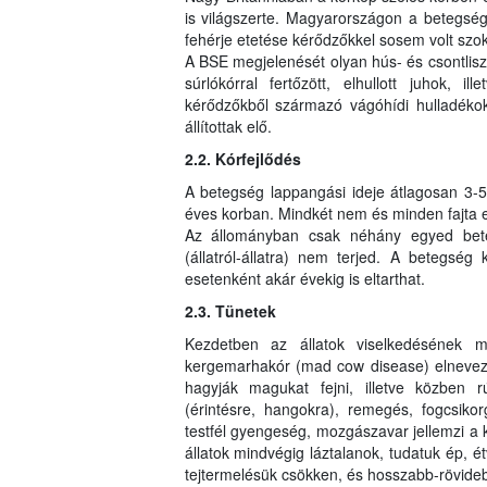
is világszerte. Magyarországon a betegség s
fehérje etetése kérődzőkkel sosem volt sz
A BSE megjelenését olyan hús- és csontliszt
súrlókórral fertőzött, elhullott juhok, il
kérődzőkből származó vágóhídi hulladékok
állítottak elő.
2.2. Kórfejlődés
A betegség lappangási ideje átlagosan 3-5 é
éves korban. Mindkét nem és minden fajta e
Az állományban csak néhány egyed bete
(állatról-állatra) nem terjed. A betegség 
esetenként akár évekig is eltarthat.
2.3. Tünetek
Kezdetben az állatok viselkedésének 
kergemarhakór (mad cow disease) elnevezé
hagyják magukat fejni, illetve közben 
(érintésre, hangokra), remegés, fogcsikorg
testfél gyengeség, mozgászavar jellemzi a
állatok mindvégig láztalanok, tudatuk ép, é
tejtermelésük csökken, és hosszabb-rövideb