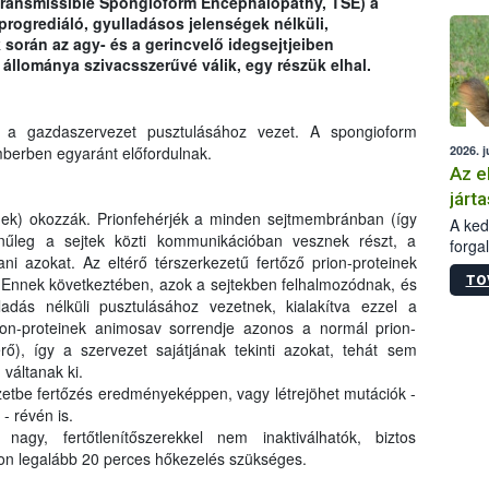
Transmissible Spongioform Encephalopathy, TSE) a
épüle
progrediáló, gyulladásos jelenségek nélküli,
során az agy- és a gerincvelő idegsejtjeiben
állománya szivacsszerűvé válik, egy részük elhal.
t a gazdaszervezet pusztulásához vezet. A spongioform
2026. j
mberben egyaránt előfordulnak.
Az e
járta
inek) okozzák. Prionfehérjék a minden sejtmembránban (így
A kedv
ínűleg a sejtek közti kommunikációban vesznek részt, a
forga
i azokat. Az eltérő térszerkezetű fertőző prion-proteinek
Korm.
TO
. Ennek következtében, azok a sejtekben felhalmozódnak, és
sérül
adás nélküli pusztulásához vezetnek, kialakítva ezzel a
felme
rion-proteinek animosav sorrendje azonos a normál prion-
veszé
Ezen 
rő), így a szervezet sajátjának tekinti azokat, tehát sem
vonni
váltanak ki.
jártas
ezetbe fertőzés eredményeképpen, vagy létrejöhet mutációk -
- révén is.
agy, fertőtlenítőszerekkel nem inaktiválhatók, biztos
on legalább 20 perces hőkezelés szükséges.