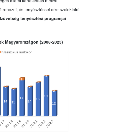
éges állami kártalanítás mellett.
trehozni, és tenyésztéssel erre szelektálni.
Szövetség tenyésztési programjai
etek Magyarországon (2008-2023)