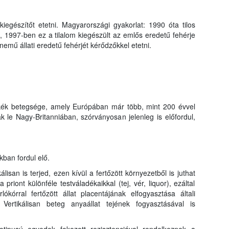
kiegészítőt etetni. Magyarországi gyakorlat: 1990 óta tilos
, 1997-ben ez a tilalom kiegészült az emlős eredetű fehérje
nemű állati eredetű fehérjét kérődzőkkel etetni.
cskék betegsége, amely Európában már több, mint 200 évvel
ták le Nagy-Britanniában, szórványosan jelenleg is előfordul,
kban fordul elő.
lisan is terjed, ezen kívül a fertőzött környezetből is juthat
 priont különféle testváladékaikkal (tej, vér, liquor), ezáltal
ókórral fertőzött állat placentájának elfogyasztása általi
 Vertikálisan beteg anyaállat tejének fogyasztásával is