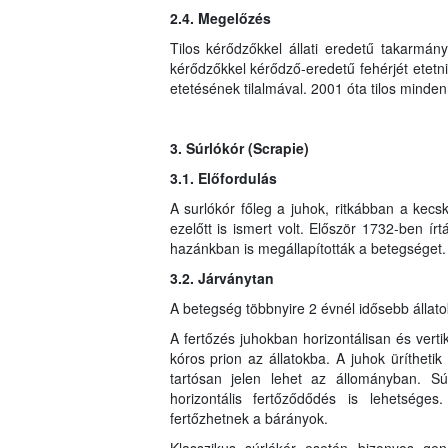
2.4. Megelőzés
Tilos kérődzőkkel állati eredetű takarmány
kérődzőkkel kérődző-eredetű fehérjét etetni
etetésének tilalmával. 2001 óta tilos minden
3. Súrlókór (Scrapie)
3.1. Előfordulás
A surlókór főleg a juhok, ritkábban a ke
ezelőtt is ismert volt. Először 1732-ben ír
hazánkban is megállapították a betegséget.
3.2. Járványtan
A betegség többnyire 2 évnél idősebb állato
A fertőzés juhokban horizontálisan és vertiká
kóros prion az állatokba. A juhok üríthetik a
tartósan jelen lehet az állományban. Súrl
horizontális fertőződődés is lehetséges.
fertőzhetnek a bárányok.