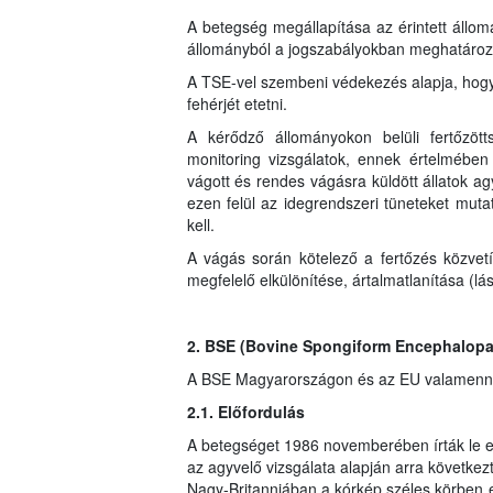
A betegség megállapítása az érintett állomá
állományból a jogszabályokban meghatározott 
A TSE-vel szembeni védekezés alapja, hogy a
fehérjét etetni.
A kérődző állományokon belüli fertőzött
monitoring vizsgálatok, ennek értelmében 
vágott és rendes vágásra küldött állatok ag
ezen felül az idegrendszeri tüneteket mutató
kell.
A vágás során kötelező a fertőzés közve
megfelelő elkülönítése, ártalmatlanítása (lás
2. BSE (Bovine Spongiform Encephalopa
A BSE Magyarországon és az EU valamennyi 
2.1. Előfordulás
A betegséget 1986 novemberében írták le e
az agyvelő vizsgálata alapján arra következt
Nagy-Britanniában a kórkép széles körben 