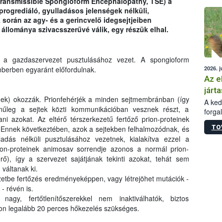
Transmissible Spongioform Encephalopathy, TSE) a
épüle
progrediáló, gyulladásos jelenségek nélküli,
során az agy- és a gerincvelő idegsejtjeiben
állománya szivacsszerűvé válik, egy részük elhal.
t a gazdaszervezet pusztulásához vezet. A spongioform
2026. j
mberben egyaránt előfordulnak.
Az e
járta
inek) okozzák. Prionfehérjék a minden sejtmembránban (így
A kedv
ínűleg a sejtek közti kommunikációban vesznek részt, a
forga
i azokat. Az eltérő térszerkezetű fertőző prion-proteinek
Korm.
TO
. Ennek következtében, azok a sejtekben felhalmozódnak, és
sérül
adás nélküli pusztulásához vezetnek, kialakítva ezzel a
felme
rion-proteinek animosav sorrendje azonos a normál prion-
veszé
Ezen 
rő), így a szervezet sajátjának tekinti azokat, tehát sem
vonni
váltanak ki.
jártas
ezetbe fertőzés eredményeképpen, vagy létrejöhet mutációk -
- révén is.
agy, fertőtlenítőszerekkel nem inaktiválhatók, biztos
on legalább 20 perces hőkezelés szükséges.