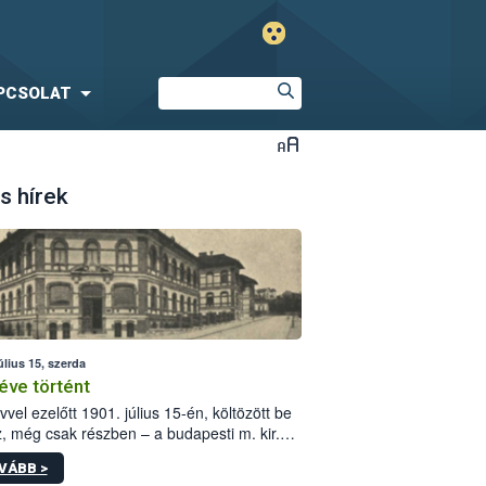
PCSOLAT
s hírek
úlius 15, szerda
éve történt
vvel ezelőtt 1901. július 15-én, költözött be
z, még csak részben – a budapesti m. kir.
i vetőmagvizsgáló állomás a Kis Rókus utca
VÁBB >
ám alatti, Czigler Győző által tervezett új