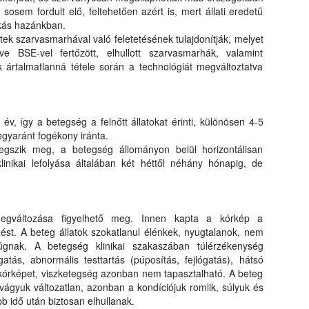
osem fordult elő, feltehetően azért is, mert állati eredetű
okás hazánkban.
ek szarvasmarhával való feletetésének tulajdonítják, melyet
letve BSE-vel fertőzött, elhullott szarvasmarhák, valamint
 ártalmatlanná tétele során a technológiát megváltoztatva
v, így a betegség a felnőtt állatokat érinti, különösen 4-5
gyaránt fogékony iránta.
gszik meg, a betegség állományon belül horizontálisan
klinikai lefolyása általában két héttől néhány hónapig, de
megváltozása figyelhető meg. Innen kapta a kórkép a
st. A beteg állatok szokatlanul élénkek, nyugtalanok, nem
rúgnak. A betegség klinikai szakaszában túlérzékenység
atás, abnormális testtartás (púposítás, fejlógatás), hátsó
 kórképet, viszketegség azonban nem tapasztalható. A beteg
tvágyuk változatlan, azonban a kondíciójuk romlik, súlyuk és
b idő után biztosan elhullanak.