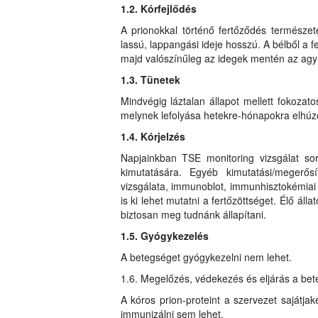
1.2. Kórfejlődés
A prionokkal történő fertőződés természet
lassú, lappangási ideje hosszú. A bélből a f
majd valószínűleg az idegek mentén az agy-
1.3. Tünetek
Mindvégig láztalan állapot mellett fokozat
melynek lefolyása hetekre-hónapokra elhúz
1.4. Kórjelzés
Napjainkban TSE monitoring vizsgálat sor
kimutatására. Egyéb kimutatási/megerős
vizsgálata, immunoblot, immunhisztokémiai
is ki lehet mutatni a fertőzöttséget. Élő áll
biztosan meg tudnánk állapítani.
1.5. Gyógykezelés
A betegséget gyógykezelni nem lehet.
1.6. Megelőzés, védekezés és eljárás a be
A kóros prion-proteint a szervezet sajátjak
immunizálni sem lehet.