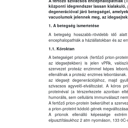
A fertőző szivacsos encephalopathiák (
központi idegrendszer lassan kialakuló, 
degenerációval járó betegségei, amelyek 
vacuolumok jelennek meg, az idegsejtek 
1. A betegség ismertetése
A betegség hosszabb-rövidebb idő alat
encephalopathiák a háziállatokban és az e
1.1. Kóroktan
A betegséget prionok (fertőző prion-prote
az idegsejtekben) is jelen vPRk, valósz
szervezet proteáz enzimmel képes lebontan
ellenállnak a proteáz enzimes lebontásnak
az idegsejt degenerációjához, majd gyull
szivacsos agyvelő-elváltozást. A kóros p
proteinéval (a térszerkezete azonban elté
humorális, sem celluláris immunválaszt nem 
A fertőző prion-protein bekerülhet a szerv
a prion-proteint kódoló gének megváltozása 
A prionok ellenálló képessége extrém n
elpusztításukhoz 2 atm nyomáson, 133 0C-