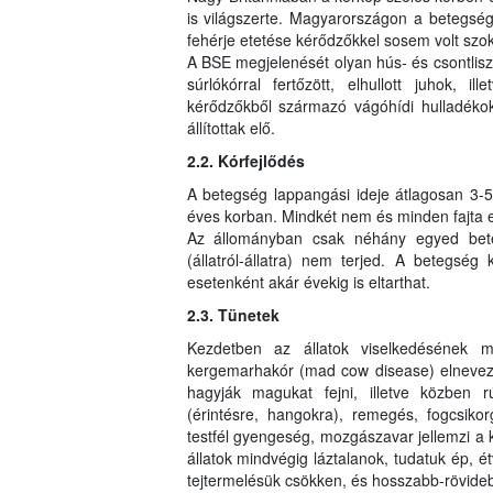
is világszerte. Magyarországon a betegség s
fehérje etetése kérődzőkkel sosem volt sz
A BSE megjelenését olyan hús- és csontliszt
súrlókórral fertőzött, elhullott juhok, il
kérődzőkből származó vágóhídi hulladékok
állítottak elő.
2.2. Kórfejlődés
A betegség lappangási ideje átlagosan 3-5 é
éves korban. Mindkét nem és minden fajta e
Az állományban csak néhány egyed bete
(állatról-állatra) nem terjed. A betegség 
esetenként akár évekig is eltarthat.
2.3. Tünetek
Kezdetben az állatok viselkedésének 
kergemarhakór (mad cow disease) elnevezé
hagyják magukat fejni, illetve közben 
(érintésre, hangokra), remegés, fogcsikorg
testfél gyengeség, mozgászavar jellemzi a
állatok mindvégig láztalanok, tudatuk ép, é
tejtermelésük csökken, és hosszabb-rövideb