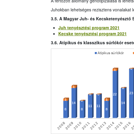
A fertőzött állomány genotipizálása is lehets
Juhokban lehetséges rezisztens vonalakat lé
3.5. A Magyar Juh- és Kecsketenyésztő 
Juh tenyésztési program 2021
Kecske tenyésztési program 2021
3.6. Atipikus és klasszikus súrlókór es