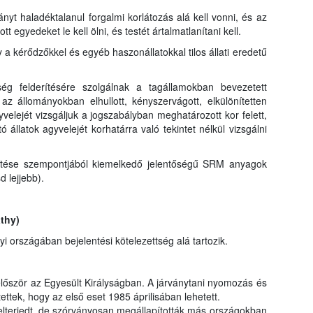
nyt haladéktalanul forgalmi korlátozás alá kell vonni, és az
egyedeket le kell ölni, és testét ártalmatlanítani kell.
 kérődzőkkel és egyéb haszonállatokkal tilos állati eredetű
ség felderítésére szolgálnak a tagállamokban bevezetett
az állományokban elhullott, kényszervágott, elkülönítetten
yvelejét vizsgáljuk a jogszabályban meghatározott kor felett,
 állatok agyvelejét korhatárra való tekintet nélkül vizsgálni
títése szempontjából kiemelkedő jelentőségű SRM anyagok
d lejjebb).
thy)
országában bejelentési kötelezettség alá tartozik.
lőször az Egyesült Királyságban. A járványtani nyomozás és
ettek, hogy az első eset 1985 áprilisában lehetett.
elterjedt, de szórványosan megállapították más országokban