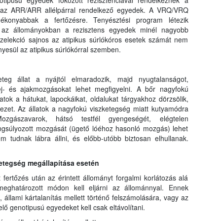
otipusú egyedek fokozott rezisztenciával rendelkeznek a
k az ARR/ARR allélpárral rendelkező egyedek. A VRQ/VRQ
gékonyabbak a fertőzésre. Tenyésztési program létezik
y az állományokban a rezisztens egyedek minél nagyobb
szelekció sajnos az atipikus súrlókóros esetek számát nem
nyesül az atipikus súrlókórral szemben.
eg állat a nyájtól elmaradozik, majd nyugtalanságot,
 fej- és ajakmozgásokat lehet megfigyelni. A bőr nagyfokú
atok a hátukat, lapockáikat, oldalukat tárgyakhoz dörzsölik,
zet. Az állatok a nagyfokú viszketegség miatt kutyamódra
ozgászavarok, hátsó testfél gyengeségét, elégtelen
angsúlyozott mozgását (ügető lóéhoz hasonló mozgás) lehet
em tudnak lábra állni, és előbb-utóbb biztosan elhullanak.
betegség megállapítása esetén
t fertőzés után az érintett állományt forgalmi korlátozás alá
meghatározott módon kell eljárni az állománnyal. Ennek
 állami kártalanítás mellett történő felszámolására, vagy az
ő genotipusú egyedeket kell csak eltávolítani.