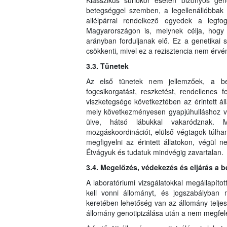
Klasszikus súrlókór esetén bizonyos gen
betegséggel szemben, a legellenállóbba
allélpárral rendelkező egyedek a legfo
Magyarországon is, melynek célja, hog
arányban forduljanak elő. Ez a genetikai 
csökkenti, mivel ez a rezisztencia nem érvé
3.3. Tünetek
Az első tünetek nem jellemzőek, a bet
fogcsikorgatást, reszketést, rendellenes
viszketegsége következtében az érintett áll
mely következményesen gyapjúhulláshoz ve
ülve, hátsó lábukkal vakaródznak. M
mozgáskoordinációt, elülső végtagok túlh
megfigyelni az érintett állatokon, végül n
Étvágyuk és tudatuk mindvégig zavartalan.
3.4. Megelőzés, védekezés és eljárás a 
A laboratóriumi vizsgálatokkal megállapítot
kell vonni állományt, és jogszabályban 
keretében lehetőség van az állomány teljes,
állomány genotipizálása után a nem megfelel