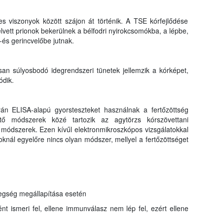
es viszonyok között szájon át történik. A TSE kórfejlődése
elvett prionok bekerülnek a bélfodri nyirokcsomókba, a lépbe,
és gerincvelőbe jutnak.
osan súlyosbodó idegrendszeri tünetek jellemzik a kórképet,
ódik.
án ELISA-alapú gyorsteszteket használnak a fertőzöttség
ítő módszerek közé tartozik az agytörzs kórszövettani
 módszerek. Ezen kívűl elektronmikroszkópos vizsgálatokkal
atoknál egyelőre nincs olyan módszer, mellyel a fertőzöttséget
tegség megállapítása esetén
ént ismeri fel, ellene immunválasz nem lép fel, ezért ellene