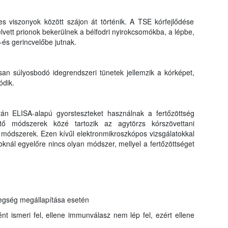
es viszonyok között szájon át történik. A TSE kórfejlődése
elvett prionok bekerülnek a bélfodri nyirokcsomókba, a lépbe,
és gerincvelőbe jutnak.
osan súlyosbodó idegrendszeri tünetek jellemzik a kórképet,
ódik.
án ELISA-alapú gyorsteszteket használnak a fertőzöttség
ítő módszerek közé tartozik az agytörzs kórszövettani
 módszerek. Ezen kívűl elektronmikroszkópos vizsgálatokkal
atoknál egyelőre nincs olyan módszer, mellyel a fertőzöttséget
tegség megállapítása esetén
ént ismeri fel, ellene immunválasz nem lép fel, ezért ellene