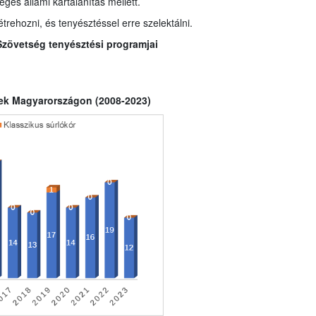
éges állami kártalanítás mellett.
trehozni, és tenyésztéssel erre szelektálni.
Szövetség tenyésztési programjai
etek Magyarországon (2008-2023)