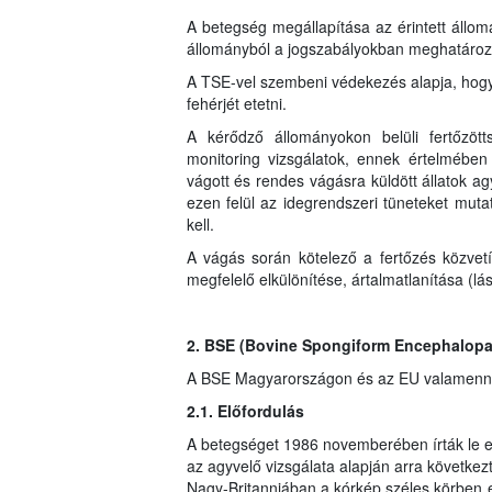
A betegség megállapítása az érintett állomá
állományból a jogszabályokban meghatározott 
A TSE-vel szembeni védekezés alapja, hogy a
fehérjét etetni.
A kérődző állományokon belüli fertőzött
monitoring vizsgálatok, ennek értelmében 
vágott és rendes vágásra küldött állatok ag
ezen felül az idegrendszeri tüneteket mutató
kell.
A vágás során kötelező a fertőzés közve
megfelelő elkülönítése, ártalmatlanítása (lás
2. BSE (Bovine Spongiform Encephalopa
A BSE Magyarországon és az EU valamennyi 
2.1. Előfordulás
A betegséget 1986 novemberében írták le e
az agyvelő vizsgálata alapján arra következt
Nagy-Britanniában a kórkép széles körben 