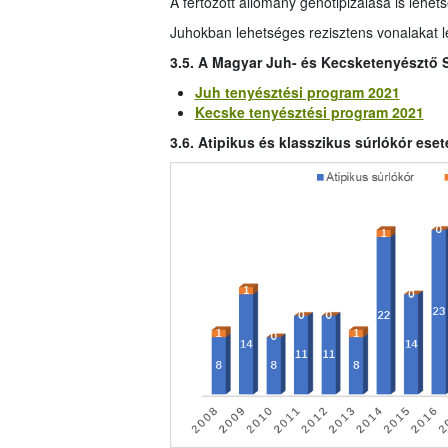
A fertőzött állomány genotipizálása is lehets
Juhokban lehetséges rezisztens vonalakat lé
3.5. A Magyar Juh- és Kecsketenyésztő 
Juh tenyésztési program 2021
Kecske tenyésztési program 2021
3.6. Atipikus és klasszikus súrlókór es