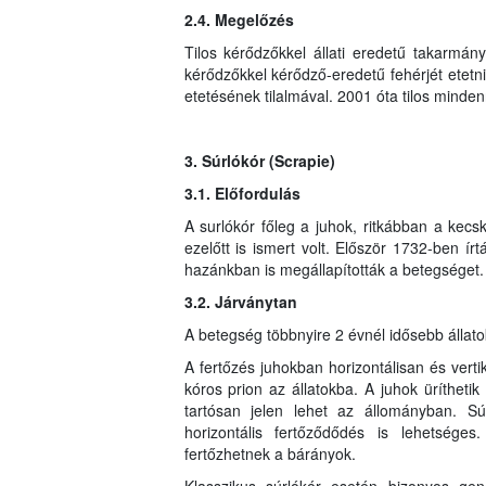
2.4. Megelőzés
Tilos kérődzőkkel állati eredetű takarmány
kérődzőkkel kérődző-eredetű fehérjét etetni
etetésének tilalmával. 2001 óta tilos minden
3. Súrlókór (Scrapie)
3.1. Előfordulás
A surlókór főleg a juhok, ritkábban a ke
ezelőtt is ismert volt. Először 1732-ben ír
hazánkban is megállapították a betegséget.
3.2. Járványtan
A betegség többnyire 2 évnél idősebb állato
A fertőzés juhokban horizontálisan és vertiká
kóros prion az állatokba. A juhok üríthetik a
tartósan jelen lehet az állományban. Súrl
horizontális fertőződődés is lehetséges.
fertőzhetnek a bárányok.