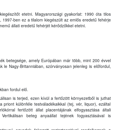
kiegészítőt etetni. Magyarországi gyakorlat: 1990 óta tilos
, 1997-ben ez a tilalom kiegészült az emlős eredetű fehérje
nemű állati eredetű fehérjét kérődzőkkel etetni.
cskék betegsége, amely Európában már több, mint 200 évvel
ták le Nagy-Britanniában, szórványosan jelenleg is előfordul,
kban fordul elő.
lisan is terjed, ezen kívül a fertőzött környezetből is juthat
 priont különféle testváladékaikkal (tej, vér, liquor), ezáltal
ókórral fertőzött állat placentájának elfogyasztása általi
 Vertikálisan beteg anyaállat tejének fogyasztásával is