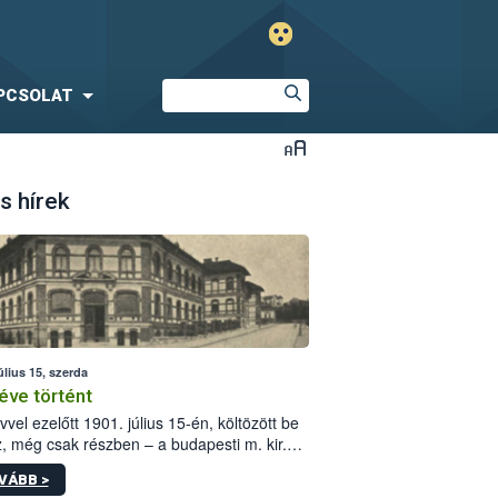
PCSOLAT
s hírek
úlius 15, szerda
éve történt
vvel ezelőtt 1901. július 15-én, költözött be
z, még csak részben – a budapesti m. kir.
i vetőmagvizsgáló állomás a Kis Rókus utca
VÁBB >
ám alatti, Czigler Győző által tervezett új