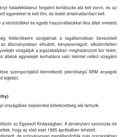
nyt haladéktalanul forgalmi korlátozás alá kell vonni, és az
egyedeket le kell ölni, és testét ártalmatlanítani kell.
 kérődzőkkel és egyéb haszonállatokkal tilos állati eredetű
ség felderítésére szolgálnak a tagállamokban bevezetett
az állományokban elhullott, kényszervágott, elkülönítetten
yvelejét vizsgáljuk a jogszabályban meghatározott kor felett,
 állatok agyvelejét korhatárra való tekintet nélkül vizsgálni
títése szempontjából kiemelkedő jelentőségű SRM anyagok
d lejjebb).
thy)
országában bejelentési kötelezettség alá tartozik.
lőször az Egyesült Királyságban. A járványtani nyomozás és
ettek, hogy az első eset 1985 áprilisában lehetett.
elterjedt, de szórványosan megállapították más országokban