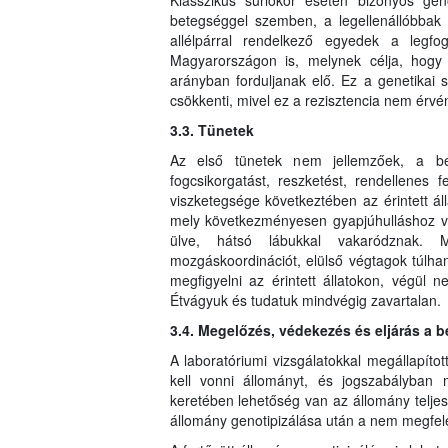
Klasszikus súrlókór esetén bizonyos gen
betegséggel szemben, a legellenállóbba
allélpárral rendelkező egyedek a legfo
Magyarországon is, melynek célja, hog
arányban forduljanak elő. Ez a genetikai 
csökkenti, mivel ez a rezisztencia nem érvé
3.3. Tünetek
Az első tünetek nem jellemzőek, a bet
fogcsikorgatást, reszketést, rendellenes
viszketegsége következtében az érintett áll
mely következményesen gyapjúhulláshoz ve
ülve, hátsó lábukkal vakaródznak. M
mozgáskoordinációt, elülső végtagok túlh
megfigyelni az érintett állatokon, végül n
Étvágyuk és tudatuk mindvégig zavartalan.
3.4. Megelőzés, védekezés és eljárás a 
A laboratóriumi vizsgálatokkal megállapítot
kell vonni állományt, és jogszabályban 
keretében lehetőség van az állomány teljes,
állomány genotipizálása után a nem megfelel