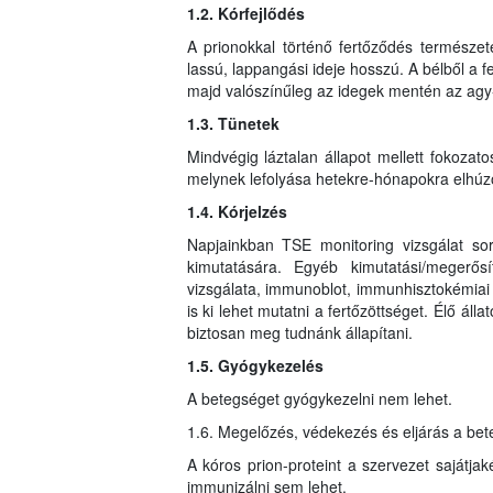
1.2. Kórfejlődés
A prionokkal történő fertőződés természet
lassú, lappangási ideje hosszú. A bélből a f
majd valószínűleg az idegek mentén az agy-
1.3. Tünetek
Mindvégig láztalan állapot mellett fokozat
melynek lefolyása hetekre-hónapokra elhúz
1.4. Kórjelzés
Napjainkban TSE monitoring vizsgálat sor
kimutatására. Egyéb kimutatási/megerős
vizsgálata, immunoblot, immunhisztokémiai
is ki lehet mutatni a fertőzöttséget. Élő áll
biztosan meg tudnánk állapítani.
1.5. Gyógykezelés
A betegséget gyógykezelni nem lehet.
1.6. Megelőzés, védekezés és eljárás a be
A kóros prion-proteint a szervezet sajátjak
immunizálni sem lehet.