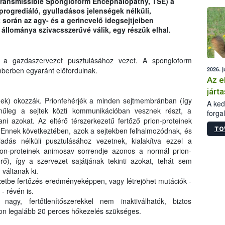
Transmissible Spongioform Encephalopathy, TSE) a
épüle
progrediáló, gyulladásos jelenségek nélküli,
során az agy- és a gerincvelő idegsejtjeiben
állománya szivacsszerűvé válik, egy részük elhal.
t a gazdaszervezet pusztulásához vezet. A spongioform
2026. j
mberben egyaránt előfordulnak.
Az e
járta
inek) okozzák. Prionfehérjék a minden sejtmembránban (így
A kedv
ínűleg a sejtek közti kommunikációban vesznek részt, a
forga
i azokat. Az eltérő térszerkezetű fertőző prion-proteinek
Korm.
TO
. Ennek következtében, azok a sejtekben felhalmozódnak, és
sérül
adás nélküli pusztulásához vezetnek, kialakítva ezzel a
felme
rion-proteinek animosav sorrendje azonos a normál prion-
veszé
Ezen 
rő), így a szervezet sajátjának tekinti azokat, tehát sem
vonni
váltanak ki.
jártas
ezetbe fertőzés eredményeképpen, vagy létrejöhet mutációk -
- révén is.
agy, fertőtlenítőszerekkel nem inaktiválhatók, biztos
on legalább 20 perces hőkezelés szükséges.