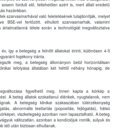
osem fordult elő, feltehetően azért is, mert állati eredetű
okás hazánkban.
ek szarvasmarhával való feletetésének tulajdonítják, melyet
letve BSE-vel fertőzött, elhullott szarvasmarhák, valamint
 ártalmatlanná tétele során a technológiát megváltoztatva
v, így a betegség a felnőtt állatokat érinti, különösen 4-5
gyaránt fogékony iránta.
gszik meg, a betegség állományon belül horizontálisan
klinikai lefolyása általában két héttől néhány hónapig, de
megváltozása figyelhető meg. Innen kapta a kórkép a
st. A beteg állatok szokatlanul élénkek, nyugtalanok, nem
rúgnak. A betegség klinikai szakaszában túlérzékenység
atás, abnormális testtartás (púposítás, fejlógatás), hátsó
 kórképet, viszketegség azonban nem tapasztalható. A beteg
tvágyuk változatlan, azonban a kondíciójuk romlik, súlyuk és
b idő után biztosan elhullanak.