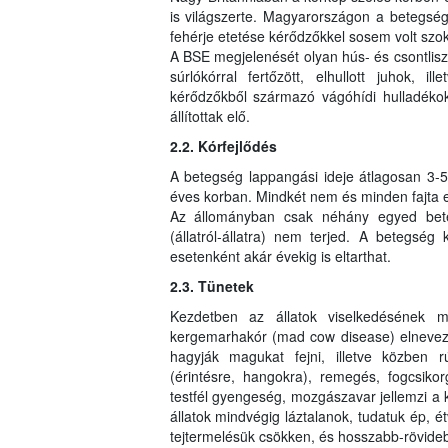
is világszerte. Magyarországon a betegség s
fehérje etetése kérődzőkkel sosem volt sz
A BSE megjelenését olyan hús- és csontliszt
súrlókórral fertőzött, elhullott juhok, il
kérődzőkből származó vágóhídi hulladékok
állítottak elő.
2.2. Kórfejlődés
A betegség lappangási ideje átlagosan 3-5 é
éves korban. Mindkét nem és minden fajta e
Az állományban csak néhány egyed bete
(állatról-állatra) nem terjed. A betegség 
esetenként akár évekig is eltarthat.
2.3. Tünetek
Kezdetben az állatok viselkedésének 
kergemarhakór (mad cow disease) elnevezé
hagyják magukat fejni, illetve közben 
(érintésre, hangokra), remegés, fogcsikorg
testfél gyengeség, mozgászavar jellemzi a
állatok mindvégig láztalanok, tudatuk ép, é
tejtermelésük csökken, és hosszabb-rövideb