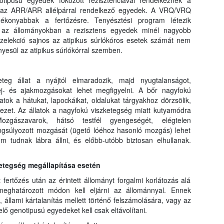
otipusú egyedek fokozott rezisztenciával rendelkeznek a
k az ARR/ARR allélpárral rendelkező egyedek. A VRQ/VRQ
gékonyabbak a fertőzésre. Tenyésztési program létezik
y az állományokban a rezisztens egyedek minél nagyobb
szelekció sajnos az atipikus súrlókóros esetek számát nem
nyesül az atipikus súrlókórral szemben.
eg állat a nyájtól elmaradozik, majd nyugtalanságot,
 fej- és ajakmozgásokat lehet megfigyelni. A bőr nagyfokú
atok a hátukat, lapockáikat, oldalukat tárgyakhoz dörzsölik,
zet. Az állatok a nagyfokú viszketegség miatt kutyamódra
ozgászavarok, hátsó testfél gyengeségét, elégtelen
angsúlyozott mozgását (ügető lóéhoz hasonló mozgás) lehet
em tudnak lábra állni, és előbb-utóbb biztosan elhullanak.
betegség megállapítása esetén
t fertőzés után az érintett állományt forgalmi korlátozás alá
meghatározott módon kell eljárni az állománnyal. Ennek
 állami kártalanítás mellett történő felszámolására, vagy az
ő genotipusú egyedeket kell csak eltávolítani.