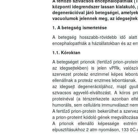
A fertőző szivacsos encephalopathiák (
központi idegrendszer lassan kialakuló, 
degenerációval járó betegségei, amelyek 
vacuolumok jelennek meg, az idegsejtek 
1. A betegség ismertetése
A betegség hosszabb-rövidebb idő alat
encephalopathiák a háziállatokban és az e
1.1. Kóroktan
A betegséget prionok (fertőző prion-prote
az idegsejtekben) is jelen vPRk, valósz
szervezet proteáz enzimmel képes lebontan
ellenállnak a proteáz enzimes lebontásnak
az idegsejt degenerációjához, majd gyull
szivacsos agyvelő-elváltozást. A kóros p
proteinéval (a térszerkezete azonban elté
humorális, sem celluláris immunválaszt nem 
A fertőző prion-protein bekerülhet a szerv
a prion-proteint kódoló gének megváltozása 
A prionok ellenálló képessége extrém n
elpusztításukhoz 2 atm nyomáson, 133 0C-