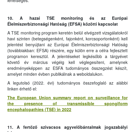
lehetséges.
10. A hazai TSE monitoring és az Európai
Élelmiszerbiztonsági Hatóság (EFSA) közötti kapcsolat
A TSE monitoring program keretén belül elvégzett vizsgálatokról
havi szinten (betegségenként, fajonként, korcsoportonként) kell
jelentést benyújtani az Európai Élelmiszerbiztonsági Hatóság
(továbbiakban: EFSA) részére, egy külön erre a célra fejlesztett
programon keresztül. A jelentéseket legkésőbb a tárgyévet
követő év március végéig kell véglegesíteni, amelynek
eredményeképpen az ESFA tudományos összegzést készít,
amelyet minden évben publikálnak a weboldalukon.
A legutolsó (2022. évi) tudományos összefoglaló az alábbi
linken érhető el:
The European Union summary report on surveillance for
the presence of transmissible spongiform
encephalopathies (TSE) in 2022
11. A fertőző szivacsos agyvelőbántalmak jogszabályi