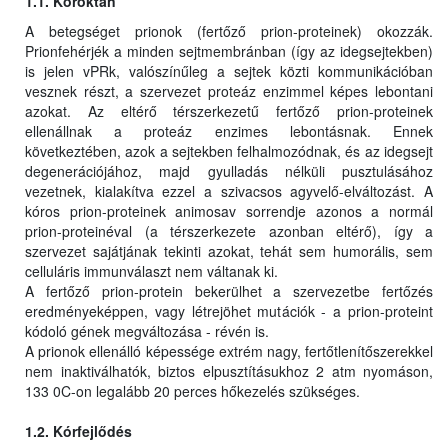
1.1. Kóroktan
A betegséget prionok (fertőző prion-proteinek) okozzák.
Prionfehérjék a minden sejtmembránban (így az idegsejtekben)
is jelen vPRk, valószínűleg a sejtek közti kommunikációban
vesznek részt, a szervezet proteáz enzimmel képes lebontani
azokat. Az eltérő térszerkezetű fertőző prion-proteinek
ellenállnak a proteáz enzimes lebontásnak. Ennek
következtében, azok a sejtekben felhalmozódnak, és az idegsejt
degenerációjához, majd gyulladás nélküli pusztulásához
vezetnek, kialakítva ezzel a szivacsos agyvelő-elváltozást. A
kóros prion-proteinek animosav sorrendje azonos a normál
prion-proteinéval (a térszerkezete azonban eltérő), így a
szervezet sajátjának tekinti azokat, tehát sem humorális, sem
celluláris immunválaszt nem váltanak ki.
A fertőző prion-protein bekerülhet a szervezetbe fertőzés
eredményeképpen, vagy létrejöhet mutációk - a prion-proteint
kódoló gének megváltozása - révén is.
A prionok ellenálló képessége extrém nagy, fertőtlenítőszerekkel
nem inaktiválhatók, biztos elpusztításukhoz 2 atm nyomáson,
133 0C-on legalább 20 perces hőkezelés szükséges.
1.2. Kórfejlődés