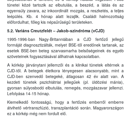
tünetei közé tartozik az elbutulás, a beszéd, a látás és az
egyensúly zavara, az inkoordinált mozgás, a reszketés, a teljes
leépülés. Kb. 4 hónap alatt lezajlik. Családi halmozottság
előfordulhat, főleg kis népsűrűségű területeken.
5.2. Variáns Creutzfeldt – Jakob-szindróma (vCJD)
1995-1996-ban Nagy-Britanniában a CJD fertőző jellegű
formáját diagnosztizálták, melyet BSE-től eredőnek tartanak, az
esetek BSE-ben beteg szarvasmarha belsőségeinek és egyéb
szöveteinek fogyasztásával állhatnak kapcsolatban.
A kórkép járványtani jellemzői és a klinikai tünetek eltérnek a
CJD-től. A betegek életkora lényegesen alacsonyabb, mint a
CJD-ben szenvedő betegeké, átlagosan 42 év alatt van. A
kezdeti tünetek pszichiátriai jellegűek (pl. üldözési mánia),
gyorsan súlyosbodó elbutulás, remegés, mozgászavar jellemzi.
Lefolyása 14-15 hónap.
Kiemelkedő fontosságú, hogy a fertőzés emberről emberre
átvihető vértranszfúzió, transzplantáció során. Magyarországon
ez a kórkép még nem fordult elő.