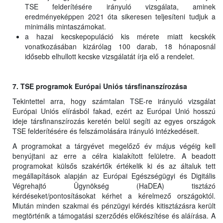
TSE felderítésére irányuló vizsgálata, aminek
eredményeképpen 2021 óta sikeresen teljesíteni tudjuk a
minimális mintaszámokat.
a hazai kecskepopuláció kis mérete miatt kecskék
vonatkozásában kizárólag 100 darab, 18 hónaposnál
idősebb elhullott kecske vizsgálatát írja elő a rendelet.
7. TSE programok Európai Uniós társfinanszírozása
Tekintettel arra, hogy számtalan TSE-re irányuló vizsgálat
Európai Uniós elírásból fakad, ezért az Európai Unió hosszú
ideje társfinanszírozás keretén belül segíti az egyes országok
TSE felderítésére és felszámolására irányuló intézkedéseit.
A programokat a tárgyévet megelőző év május végéig kell
benyújtani az erre a célra kialakított felületre. A beadott
programokat külsős szakértők értékelik ki és az általuk tett
megállapítások alapján az Európai Egészségügyi és Digitális
Végrehajtó Ügynökség (HaDEA) tisztázó
kérdéseket/pontosításokat kérhet a kérelmező országoktól.
Miután minden szakmai és pénzügyi kérdés kitisztázásra került
megtörténik a támogatási szerződés előkészítése és aláírása. A