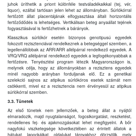
juhok üríthetik a priont különféle testváladékaikkal (tej, vér,
liquor), ezáltal tartósan jelen lehet az állományban. Súrlókórral
fertőzött állat placentájának elfogyasztása általi horizontális
fertőződődés is lehetséges. Vertikálisan beteg anyaállat tejének
fogyasztásával is fertőzhetnek a bárányok.
Klasszikus súrlókór esetén bizonyos genotipusú egyedek
fokozott rezisztenciával rendelkeznek a betegséggel szemben, a
legellenállóbbak az ARR/ARR allélpárral rendelkező egyedek. A
VRQ/VRQ allélpárral rendelkező egyedek a legfogékonyabbak a
fertőzésre. Tenyésztési program létezik Magyarországon is,
melynek célja, hogy az állományokban a rezisztens egyedek
minél nagyobb arányban forduljanak elő. Ez a genetikai
szelekció sajnos az atipikus súrlókóros esetek számát nem
csökkenti, mivel ez a rezisztencia nem érvényesül az atipikus
súrlókórral szemben.
3.3. Tünetek
Az első tünetek nem jellemzőek, a beteg állat a nyájtól
elmaradozik, majd nyugtalanságot, fogcsikorgatást, reszketést,
rendellenes fej- és ajakmozgásokat lehet megfigyelni. A bőr
nagyfokú viszketegsége következtében az érintett állatok a
hátukat, lapockáikat, oldalukat tárgyakhoz dörzsölik, mely