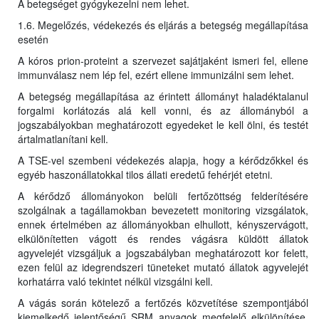
A betegséget gyógykezelni nem lehet.
1.6. Megelőzés, védekezés és eljárás a betegség megállapítása
esetén
A kóros prion-proteint a szervezet sajátjaként ismeri fel, ellene
immunválasz nem lép fel, ezért ellene immunizálni sem lehet.
A betegség megállapítása az érintett állományt haladéktalanul
forgalmi korlátozás alá kell vonni, és az állományból a
jogszabályokban meghatározott egyedeket le kell ölni, és testét
ártalmatlanítani kell.
A TSE-vel szembeni védekezés alapja, hogy a kérődzőkkel és
egyéb haszonállatokkal tilos állati eredetű fehérjét etetni.
A kérődző állományokon belüli fertőzöttség felderítésére
szolgálnak a tagállamokban bevezetett monitoring vizsgálatok,
ennek értelmében az állományokban elhullott, kényszervágott,
elkülönítetten vágott és rendes vágásra küldött állatok
agyvelejét vizsgáljuk a jogszabályban meghatározott kor felett,
ezen felül az idegrendszeri tüneteket mutató állatok agyvelejét
korhatárra való tekintet nélkül vizsgálni kell.
A vágás során kötelező a fertőzés közvetítése szempontjából
kiemelkedő jelentőségű SRM anyagok megfelelő elkülönítése,