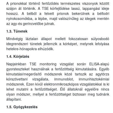
A prionokkal történő fertőződés természetes viszonyok között
szájon át történik. A TSE kórfejlődése lassú, lappangási ideje
hosszú. A bélből a felvett prionok bekerülnek a bélfodri
nyirokcsomókba, a lépbe, majd valószínűleg az idegek mentén
az agy-és gerincvelőbe jutnak.
1.3. Tünetek
Mindvégig láztalan állapot mellett fokozatosan súlyosbodó
idegrendszeri tünetek jellemzik a kórképet, melynek lefolyása
hetekre-hónapokra elhúzódik.
1.4. Kórjelzés
Napjainkban TSE monitoring vizsgálat során ELISA-alapú
gyorsteszteket használnak a fertőzöttség kimutatására. Egyéb
kimutatási/megerősítő módszerek közé tartozik az agytörzs
kórszövettani vizsgálata, immunoblot, immunhisztokémiai
módszerek. Ezen kívűl elektronmikroszkópos vizsgálatokkal is ki
lehet mutatni a fertőzöttséget. Élő állatoknál egyelőre nincs
olyan módszer, mellyel a fertőzöttséget biztosan meg tudnánk
állapítani.
1.5. Gyógykezelés