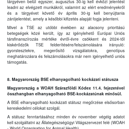
tárgyéven belül egyszer, augusztus 30-ig kell évközi jelentést
leadni az elvégzett munkákról, valamint az elért eredményekről
és a tárgyévet követő év április 30-ig kell benyújtania
zárójelentést, amely a későbbi kifizetés alapját fogja jelenteni.
Mivel a TSE az utóbbi években az alacsony prioritású
betegségek közé került, így az igénylehető Európai Uniós
társfinanszírozás mértéke évről-évre csökkent és 2024-től
kiskérődzők TSE felderítésére/felszámolására irányuló:
gyorstesztekre, megerősítő vizsgálatokra, genotípus
meghatározásra és felszámolásokra már nem igényelhető uniós
támogatás.
8. Magyarország BSE elhanyagolható kockázati státusza
Magyarország a WOAH Szárazföldi Kódex 11.4. fejezetével
összhangban elhanyagolható BSE-kockázatúnak minősül.
A BSE elhanyagolható kockázati státusz megőrzése elsősorban
kereskedelmi célokat szolgál.
A státusz fenntartásához minden év november végéig adatot
kell szolgáltatni az Állategészségügyi Világszervezet felé (WOAH
- World Organisation for Animal Health).