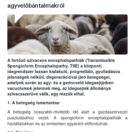
agyvelőbántalmakról
A fertőző szivacsos encephalopathiák (Transmissible
Spongioform Encephalopathy, TSE) a központi
idegrendszer lassan kialakuló, progrediáló, gyulladásos
jelenségek nélküli, degenerációval járó betegségei,
amelyek során az agy- és a gerincvelő idegsejtjeiben
vacuolumok jelennek meg, az idegsejtek állománya
szivacsszerűvé válik, egy részük elhal.
1. A betegség ismertetése
A betegség hosszabb-rövidebb idő alatt a gazdaszervezet
pusztulásához vezet. A spongioform encephalopathiák a
háziállatokban és az emberben egyaránt előfordulnak.