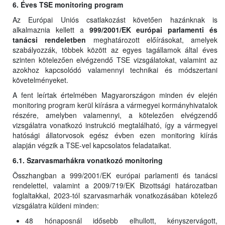
6. Éves TSE monitoring program
Az Európai Uniós csatlakozást követően hazánknak is
alkalmaznia kellett a
999/2001/EK európai parlamenti és
tanácsi rendeletben
meghatározott előírásokat, amelyek
szabályozzák, többek között az egyes tagállamok által éves
szinten kötelezően elvégzendő TSE vizsgálatokat, valamint az
azokhoz kapcsolódó valamennyi technikai és módszertani
követelményeket.
A fent leírtak értelmében Magyarországon minden év elején
monitoring program kerül kiírásra a vármegyei kormányhivatalok
részére, amelyben valamennyi, a kötelezően elvégzendő
vizsgálatra vonatkozó instrukció megtalálható, így a vármegyei
hatósági állatorvosok egész évben ezen monitoring kiírás
alapján végzik a TSE-vel kapcsolatos feladataikat.
6.1. Szarvasmarhákra vonatkozó monitoring
Összhangban a 999/2001/EK európai parlamenti és tanácsi
rendelettel, valamint a 2009/719/EK Bizottsági határozatban
foglaltakkal, 2023-tól szarvasmarhák vonatkozásában kötelező
vizsgálatra küldeni minden:
48 hónaposnál idősebb elhullott, kényszervágott,