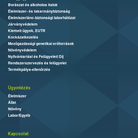
Borászat és alkoholos italok
Élelmiszer- és takarmánybiztonság
Élelmiszerlánc-biztonsági laborhálózat
Járványvédelem
Kiemelt ügyek, EUTR
Kockázatkezelés
Mezőgazdasági genetikai erőforrások
Növényvédelem
Nyilvántartási és Felügyeleti Díj
Rendszerszervezés és felügyelet
Termékpálya-ellenőrzés
Ügyintézés
Élelmiszer
Állat
Növény
Labor/Egyéb
Kapcsolat