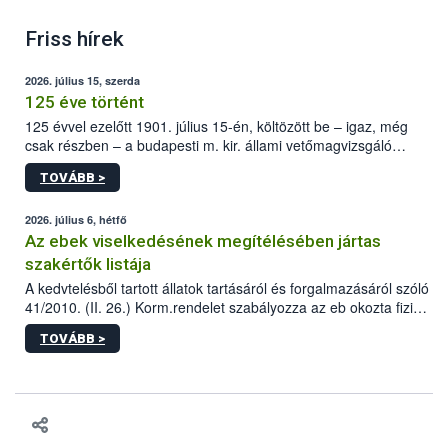
Friss hírek
2026. július 15, szerda
125 éve történt
125 évvel ezelőtt 1901. július 15-én, költözött be – igaz, még
csak részben – a budapesti m. kir. állami vetőmagvizsgáló
állomás a Kis Rókus utca 15. szám alatti, Czigler Győző által
TOVÁBB >
tervezett új épületébe.
2026. július 6, hétfő
Az ebek viselkedésének megítélésében jártas
szakértők listája
A kedvtelésből tartott állatok tartásáról és forgalmazásáról szóló
41/2010. (II. 26.) Korm.rendelet szabályozza az eb okozta fizikai
sérülés, illetve ennek veszélye keletkezésekor felmerülő
TOVÁBB >
hatósági feladatokat, valamint a veszélyes eb tartását és annak
engedélyezését. Ezen eljárások során szükség esetén be kell
vonni az ebek viselkedésének megítélésében jártas szakértőt.