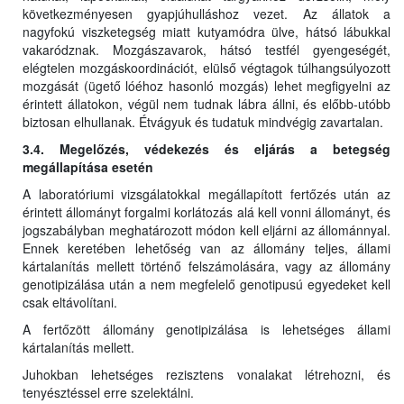
következményesen gyapjúhulláshoz vezet. Az állatok a
nagyfokú viszketegség miatt kutyamódra ülve, hátsó lábukkal
vakaródznak. Mozgászavarok, hátsó testfél gyengeségét,
elégtelen mozgáskoordinációt, elülső végtagok túlhangsúlyozott
mozgását (ügető lóéhoz hasonló mozgás) lehet megfigyelni az
érintett állatokon, végül nem tudnak lábra állni, és előbb-utóbb
biztosan elhullanak. Étvágyuk és tudatuk mindvégig zavartalan.
3.4. Megelőzés, védekezés és eljárás a betegség
megállapítása esetén
A laboratóriumi vizsgálatokkal megállapított fertőzés után az
érintett állományt forgalmi korlátozás alá kell vonni állományt, és
jogszabályban meghatározott módon kell eljárni az állománnyal.
Ennek keretében lehetőség van az állomány teljes, állami
kártalanítás mellett történő felszámolására, vagy az állomány
genotipizálása után a nem megfelelő genotipusú egyedeket kell
csak eltávolítani.
A fertőzött állomány genotipizálása is lehetséges állami
kártalanítás mellett.
Juhokban lehetséges rezisztens vonalakat létrehozni, és
tenyésztéssel erre szelektálni.