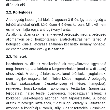
állítottak elő.
2.2. Kórfejlődés
A betegség lappangási ideje átlagosan 3-5 év, így a betegség a
felnőtt állatokat érinti, különösen 4-5 éves korban. Mindkét nem
és minden fajta egyaránt fogékony iránta.
Az állományban csak néhány egyed betegszik meg, a betegség
állományon belül horizontálisan (állatról-állatra) nem terjed. A
betegség klinikai lefolyása általában két héttől néhány hónapig,
de esetenként akár évekig is eltarthat.
2.3. Tünetek
Kezdetben az állatok viselkedésének megváltozása figyelhető
meg. Innen kapta a kórkép a kergemarhakór (mad cow disease)
elnevezést. A beteg állatok szokatlanul élénkek, nyugtalanok,
nem hagyják magukat fejni, illetve közben rúgnak. A betegség
klinikai szakaszában túlérzékenység (érintésre, hangokra),
remegés, fogcsikorgatás, abnormális testtartás (púposítás,
fejlógatás), hátsó testfél gyengeség, mozgászavar jellemzi a
kórképet, viszketegség azonban nem tapasztalható. A beteg
állatok mindvégig láztalanok, tudatuk ép, étvágyuk változatlan,
azonban a kondíciójuk romlik, súlyuk és tejtermelésük csökken,