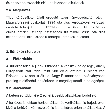
és hosszabb-rövidebb idő után biztosan elhullanak.
2.4. Megelőzés
Tilos kérődzőkkel állati eredetű takarmánykiegészítőt etetni.
Magyarországi gyakorlat: 1990 óta tilos kérődzőkkel kérődző-
eredetű fehérjét etetni, 1997-ben ez a tilalom kiegészült az
emlős eredetű fehérje etetésének tilalmával. 2001 óta tilos
mindennemű állati eredetű fehérjét kérődzőkkel etetni.
3. Súrlókór (Scrapie)
3.1. Előfordulás
A surlókór főleg a juhok, ritkábban a kecskék betegsége, amely
Európában már több, mint 200 évvel ezelőtt is ismert volt.
Először 1732-ben írták le Nagy-Britanniában, szórványosan
jelenleg is előfordul, hazánkban is megállapították a betegséget.
3.2. Járványtan
A betegség többnyire 2 évnél idősebb állatokban fordul elő.
A fertőzés juhokban horizontálisan és vertikálisan is terjed, ezen
kívül a fertőzött környezetből is juthat kóros prion az állatokba. A