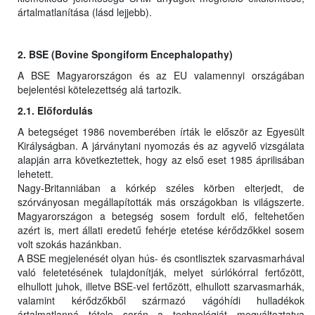
ártalmatlanítása (lásd lejjebb).
2. BSE (Bovine Spongiform Encephalopathy)
A BSE Magyarországon és az EU valamennyi országában
bejelentési kötelezettség alá tartozik.
2.1. Előfordulás
A betegséget 1986 novemberében írták le először az Egyesült
Királyságban. A járványtani nyomozás és az agyvelő vizsgálata
alapján arra következtettek, hogy az első eset 1985 áprilisában
lehetett.
Nagy-Britanniában a kórkép széles körben elterjedt, de
szórványosan megállapították más országokban is világszerte.
Magyarországon a betegség sosem fordult elő, feltehetően
azért is, mert állati eredetű fehérje etetése kérődzőkkel sosem
volt szokás hazánkban.
A BSE megjelenését olyan hús- és csontlisztek szarvasmarhával
való feletetésének tulajdonítják, melyet súrlókórral fertőzött,
elhullott juhok, illetve BSE-vel fertőzött, elhullott szarvasmarhák,
valamint kérődzőkből származó vágóhídi hulladékok
ártalmatlanná tétele során a technológiát megváltoztatva