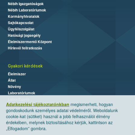
Nébih Igazgatóságok
Nébih Laboratóriumok
Kormányhivatalok
Sajtókapcsolat
Ügyfélszolgálat
Hatósági jogsegély
Élelmiszermentő Központ
Hírlevél feliratkozás
Gyakori kérdések
Élelmiszer
Állat
Növény
Laboratóriumok
Labor/Egyéb
Adatkezelési tájékoztatónkban
megismerheti, hogyan
gondoskodunk személyes adatai védelméről. Weboldalunk
cookie-kat (sütiket) használ a jobb felhasználói élmény
érdekében, melynek biztosításához kérjük, kattintson az
„Elfogadom” gombra.