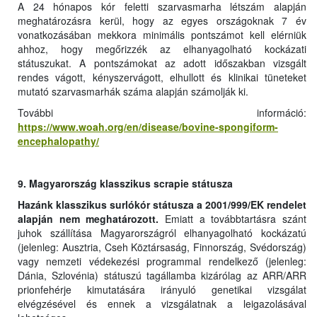
A 24 hónapos kór feletti szarvasmarha létszám alapján
meghatározásra kerül, hogy az egyes országoknak 7 év
vonatkozásában mekkora minimális pontszámot kell elérniük
ahhoz, hogy megőrizzék az elhanyagolható kockázati
státuszukat. A pontszámokat az adott időszakban vizsgált
rendes vágott, kényszervágott, elhullott és klinikai tüneteket
mutató szarvasmarhák száma alapján számolják ki.
További információ:
https://www.woah.org/en/disease/bovine-spongiform-
encephalopathy/
9. Magyarország klasszikus scrapie státusza
Hazánk klasszikus surlókór státusza a 2001/999/EK rendelet
alapján nem meghatározott.
Emiatt a továbbtartásra szánt
juhok szállítása Magyarországról elhanyagolható kockázatú
(jelenleg: Ausztria, Cseh Köztársaság, Finnország, Svédország)
vagy nemzeti védekezési programmal rendelkező (jelenleg:
Dánia, Szlovénia) státuszú tagállamba kizárólag az ARR/ARR
prionfehérje kimutatására irányuló genetikai vizsgálat
elvégzésével és ennek a vizsgálatnak a leigazolásával