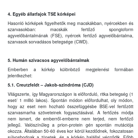
4. Egyéb állatfajok TSE kórképei
Hasonló kórképek figyelhetők meg macskákban, nyércekben és
szarvasokban: macskák fertőző spongioform
agyvelőbántalmának (FSE), nyércek fertőző agyvelőbántalma,
szarvasok sorvadásos betegsége (CWD).
5. Humán szivacsos agyvelőbántalmak
Emberben a kórkép különböző megjelenési formában
jelentkezhet:
5.1. Creutzfeldt – Jakob-szindróma (CJD)
Világszerte, így Magyarországon is előforduló, ritka betegség (1
eset/ 1 millió lakos). Spontán módon előfordulhat, oly módon,
hogy az eset nem hozható összefüggésbe BSE-vel fertőzött
szarvasmarha szöveteinek fogyasztásával. A fertőzés módja
nem ismert, de emberről-emberre nem terjed, nem fertőző
jellegű. Valószínűleg a prion-protein gén spontán mutációja
okozza. Általában 50-60 éves kor körül kezdődnek, fokozatosan
súlyosbodnak a tünetek, és a kórkép halállal végződik. Főbb