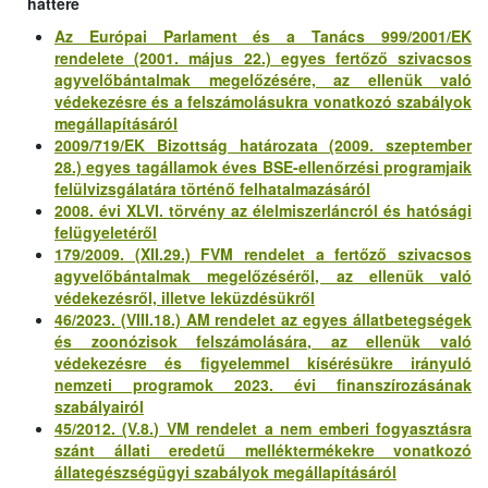
háttere
Az Európai Parlament és a Tanács 999/2001/EK
rendelete (2001. május 22.) egyes fertőző szivacsos
agyvelőbántalmak megelőzésére, az ellenük való
védekezésre és a felszámolásukra vonatkozó szabályok
megállapításáról
2009/719/EK Bizottság határozata (2009. szeptember
28.) egyes tagállamok éves BSE-ellenőrzési programjaik
felülvizsgálatára történő felhatalmazásáról
2008. évi XLVI. törvény az élelmiszerláncról és hatósági
felügyeletéről
179/2009. (XII.29.) FVM rendelet a fertőző szivacsos
agyvelőbántalmak megelőzéséről, az ellenük való
védekezésről, illetve leküzdésükről
46/2023. (VIII.18.) AM rendelet az egyes állatbetegségek
és zoonózisok felszámolására, az ellenük való
védekezésre és figyelemmel kísérésükre irányuló
nemzeti programok 2023. évi finanszírozásának
szabályairól
45/2012. (V.8.) VM rendelet a nem emberi fogyasztásra
szánt állati eredetű melléktermékekre vonatkozó
állategészségügyi szabályok megállapításáról