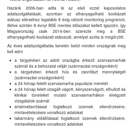
Hazánk 2006-ban adta le az első ezzel kapcsolatos
adatszolgáltatását, azonban az elhanyagolható kockázati
státusz elérséhez legalább 8 évig célzott monitoring programot,
illetve szintén 8 évnyi BSE mentes időszakot kellett igazolni, így
Magyarország csak 2014-ben szerezte meg a BSE
elhanyagolható kockázati státuszát, amelyet azóta is megőrzött.
Az éves adatszolgáltatás keretén belül minden országnak meg
kell adni:
a tárgyévben az adott országba érkező szarvasmarhák
számát és a behozatal célját (származási országonként)
a tárgyévben érkező hús és csontliszt mennyiségét
(származási országonként)
a 24 hónap feletti szarvasmarha populáció méretét
a 24 hónap felett vizsgált vágott, kényszervágott, elhullott és
klinikai tüneteket mutató szarvasmarhákon elvégzett
vizsgálatok számát
ártalmatlanítással foglalkozó üzemek ellenőrzésére,
mintavételezésre vonatkozó adatokat
takarmány előállítással foglalkozó üzemek ellenőrzésére,
mintavételezésre vonatkozó adatokat