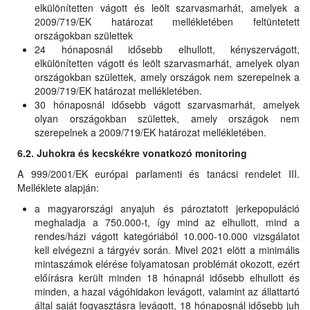
elkülönítetten vágott és leölt szarvasmarhát, amelyek a
2009/719/EK határozat mellékletében feltüntetett
országokban születtek
24 hónaposnál idősebb elhullott, kényszervágott,
elkülönítetten vágott és leölt szarvasmarhát, amelyek olyan
országokban születtek, amely országok nem szerepelnek a
2009/719/EK határozat mellékletében.
30 hónaposnál idősebb vágott szarvasmarhát, amelyek
olyan országokban születtek, amely országok nem
szerepelnek a 2009/719/EK határozat mellékletében.
6.2. Juhokra és kecskékre vonatkozó monitoring
A 999/2001/EK európai parlamenti és tanácsi rendelet III.
Melléklete alapján:
a magyarországi anyajuh és pároztatott jerkepopuláció
meghaladja a 750.000-t, így mind az elhullott, mind a
rendes/házi vágott kategóriából 10.000-10.000 vizsgálatot
kell elvégezni a tárgyév során. Mivel 2021 elött a minimális
mintaszámok elérése folyamatosan problémát okozott, ezért
előírásra került minden 18 hónapnál idősebb elhullott és
minden, a hazai vágóhidakon levágott, valamint az állattartó
által saját fogyasztásra levágott, 18 hónaposnál idősebb juh