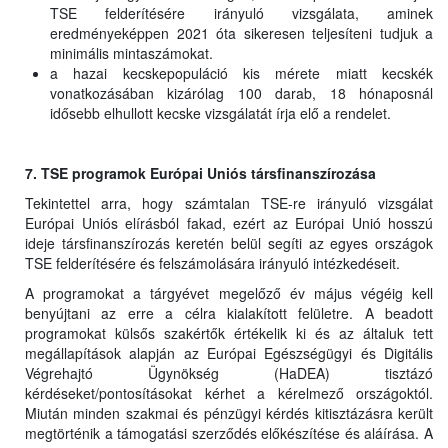
TSE felderítésére irányuló vizsgálata, aminek
eredményeképpen 2021 óta sikeresen teljesíteni tudjuk a
minimális mintaszámokat.
a hazai kecskepopuláció kis mérete miatt kecskék
vonatkozásában kizárólag 100 darab, 18 hónaposnál
idősebb elhullott kecske vizsgálatát írja elő a rendelet.
7. TSE programok Európai Uniós társfinanszírozása
Tekintettel arra, hogy számtalan TSE-re irányuló vizsgálat
Európai Uniós elírásból fakad, ezért az Európai Unió hosszú
ideje társfinanszírozás keretén belül segíti az egyes országok
TSE felderítésére és felszámolására irányuló intézkedéseit.
A programokat a tárgyévet megelőző év május végéig kell
benyújtani az erre a célra kialakított felületre. A beadott
programokat külsős szakértők értékelik ki és az általuk tett
megállapítások alapján az Európai Egészségügyi és Digitális
Végrehajtó Ügynökség (HaDEA) tisztázó
kérdéseket/pontosításokat kérhet a kérelmező országoktól.
Miután minden szakmai és pénzügyi kérdés kitisztázásra került
megtörténik a támogatási szerződés előkészítése és aláírása. A