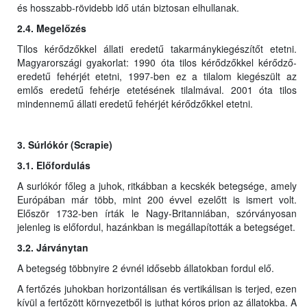
és hosszabb-rövidebb idő után biztosan elhullanak.
2.4. Megelőzés
Tilos kérődzőkkel állati eredetű takarmánykiegészítőt etetni.
Magyarországi gyakorlat: 1990 óta tilos kérődzőkkel kérődző-
eredetű fehérjét etetni, 1997-ben ez a tilalom kiegészült az
emlős eredetű fehérje etetésének tilalmával. 2001 óta tilos
mindennemű állati eredetű fehérjét kérődzőkkel etetni.
3. Súrlókór (Scrapie)
3.1. Előfordulás
A surlókór főleg a juhok, ritkábban a kecskék betegsége, amely
Európában már több, mint 200 évvel ezelőtt is ismert volt.
Először 1732-ben írták le Nagy-Britanniában, szórványosan
jelenleg is előfordul, hazánkban is megállapították a betegséget.
3.2. Járványtan
A betegség többnyire 2 évnél idősebb állatokban fordul elő.
A fertőzés juhokban horizontálisan és vertikálisan is terjed, ezen
kívül a fertőzött környezetből is juthat kóros prion az állatokba. A