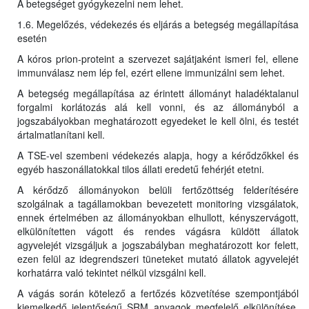
A betegséget gyógykezelni nem lehet.
1.6. Megelőzés, védekezés és eljárás a betegség megállapítása
esetén
A kóros prion-proteint a szervezet sajátjaként ismeri fel, ellene
immunválasz nem lép fel, ezért ellene immunizálni sem lehet.
A betegség megállapítása az érintett állományt haladéktalanul
forgalmi korlátozás alá kell vonni, és az állományból a
jogszabályokban meghatározott egyedeket le kell ölni, és testét
ártalmatlanítani kell.
A TSE-vel szembeni védekezés alapja, hogy a kérődzőkkel és
egyéb haszonállatokkal tilos állati eredetű fehérjét etetni.
A kérődző állományokon belüli fertőzöttség felderítésére
szolgálnak a tagállamokban bevezetett monitoring vizsgálatok,
ennek értelmében az állományokban elhullott, kényszervágott,
elkülönítetten vágott és rendes vágásra küldött állatok
agyvelejét vizsgáljuk a jogszabályban meghatározott kor felett,
ezen felül az idegrendszeri tüneteket mutató állatok agyvelejét
korhatárra való tekintet nélkül vizsgálni kell.
A vágás során kötelező a fertőzés közvetítése szempontjából
kiemelkedő jelentőségű SRM anyagok megfelelő elkülönítése,