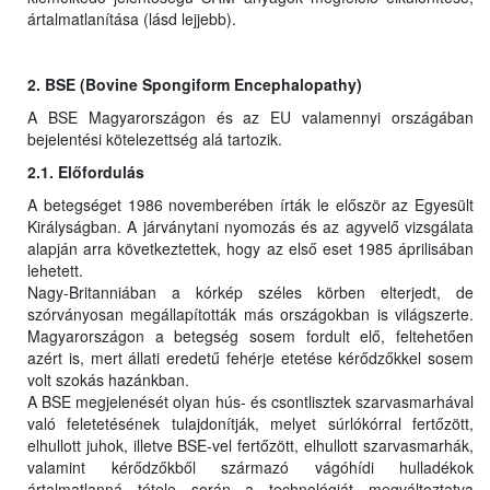
ártalmatlanítása (lásd lejjebb).
2. BSE (Bovine Spongiform Encephalopathy)
A BSE Magyarországon és az EU valamennyi országában
bejelentési kötelezettség alá tartozik.
2.1. Előfordulás
A betegséget 1986 novemberében írták le először az Egyesült
Királyságban. A járványtani nyomozás és az agyvelő vizsgálata
alapján arra következtettek, hogy az első eset 1985 áprilisában
lehetett.
Nagy-Britanniában a kórkép széles körben elterjedt, de
szórványosan megállapították más országokban is világszerte.
Magyarországon a betegség sosem fordult elő, feltehetően
azért is, mert állati eredetű fehérje etetése kérődzőkkel sosem
volt szokás hazánkban.
A BSE megjelenését olyan hús- és csontlisztek szarvasmarhával
való feletetésének tulajdonítják, melyet súrlókórral fertőzött,
elhullott juhok, illetve BSE-vel fertőzött, elhullott szarvasmarhák,
valamint kérődzőkből származó vágóhídi hulladékok
ártalmatlanná tétele során a technológiát megváltoztatva