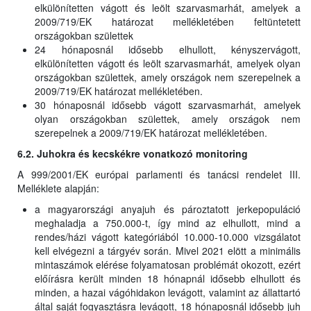
elkülönítetten vágott és leölt szarvasmarhát, amelyek a
2009/719/EK határozat mellékletében feltüntetett
országokban születtek
24 hónaposnál idősebb elhullott, kényszervágott,
elkülönítetten vágott és leölt szarvasmarhát, amelyek olyan
országokban születtek, amely országok nem szerepelnek a
2009/719/EK határozat mellékletében.
30 hónaposnál idősebb vágott szarvasmarhát, amelyek
olyan országokban születtek, amely országok nem
szerepelnek a 2009/719/EK határozat mellékletében.
6.2. Juhokra és kecskékre vonatkozó monitoring
A 999/2001/EK európai parlamenti és tanácsi rendelet III.
Melléklete alapján:
a magyarországi anyajuh és pároztatott jerkepopuláció
meghaladja a 750.000-t, így mind az elhullott, mind a
rendes/házi vágott kategóriából 10.000-10.000 vizsgálatot
kell elvégezni a tárgyév során. Mivel 2021 elött a minimális
mintaszámok elérése folyamatosan problémát okozott, ezért
előírásra került minden 18 hónapnál idősebb elhullott és
minden, a hazai vágóhidakon levágott, valamint az állattartó
által saját fogyasztásra levágott, 18 hónaposnál idősebb juh