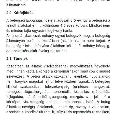
állítottak elő.
2.2. Kórfejlődés
A betegség lappangási ideje átlagosan 3-5 év, így a betegség a
felnőtt állatokat érinti, különösen 4-5 éves korban. Mindkét nem
és minden fajta egyaránt fogékony iránta.
Az állományban csak néhány egyed betegszik meg, a betegség
állományon belül horizontálisan (állatról-állatra) nem terjed. A
betegség klinikai lefolyása általában két héttől néhány hónapig,
de esetenként akár évekig is eltarthat.
2.3. Tünetek
Kezdetben az állatok viselkedésének megváltozása figyelhető
meg. Innen kapta a kórkép a kergemarhakór (mad cow disease)
elnevezést. A beteg állatok szokatlanul élénkek, nyugtalanok,
nem hagyják magukat fejni, illetve közben rúgnak. A betegség
klinikai szakaszában túlérzékenység (érintésre, hangokra),
remegés, fogcsikorgatás, abnormális testtartás (púposítás,
fejlógatás), hátsó testfél gyengeség, mozgászavar jellemzi a
kórképet, viszketegség azonban nem tapasztalható. A beteg
állatok mindvégig láztalanok, tudatuk ép, étvágyuk változatlan,
azonban a kondíciójuk romlik, súlyuk és tejtermelésük csökken,