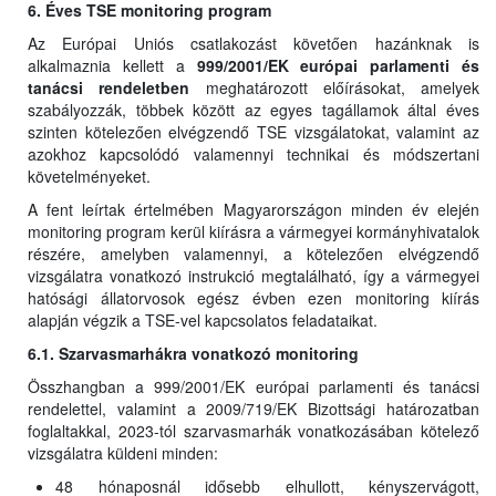
6. Éves TSE monitoring program
Az Európai Uniós csatlakozást követően hazánknak is
alkalmaznia kellett a
999/2001/EK európai parlamenti és
tanácsi rendeletben
meghatározott előírásokat, amelyek
szabályozzák, többek között az egyes tagállamok által éves
szinten kötelezően elvégzendő TSE vizsgálatokat, valamint az
azokhoz kapcsolódó valamennyi technikai és módszertani
követelményeket.
A fent leírtak értelmében Magyarországon minden év elején
monitoring program kerül kiírásra a vármegyei kormányhivatalok
részére, amelyben valamennyi, a kötelezően elvégzendő
vizsgálatra vonatkozó instrukció megtalálható, így a vármegyei
hatósági állatorvosok egész évben ezen monitoring kiírás
alapján végzik a TSE-vel kapcsolatos feladataikat.
6.1. Szarvasmarhákra vonatkozó monitoring
Összhangban a 999/2001/EK európai parlamenti és tanácsi
rendelettel, valamint a 2009/719/EK Bizottsági határozatban
foglaltakkal, 2023-tól szarvasmarhák vonatkozásában kötelező
vizsgálatra küldeni minden:
48 hónaposnál idősebb elhullott, kényszervágott,