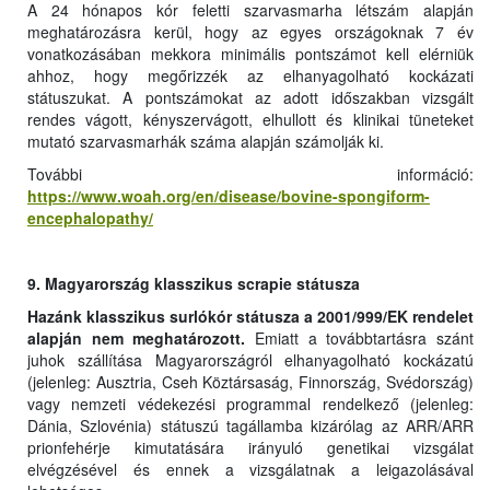
A 24 hónapos kór feletti szarvasmarha létszám alapján
meghatározásra kerül, hogy az egyes országoknak 7 év
vonatkozásában mekkora minimális pontszámot kell elérniük
ahhoz, hogy megőrizzék az elhanyagolható kockázati
státuszukat. A pontszámokat az adott időszakban vizsgált
rendes vágott, kényszervágott, elhullott és klinikai tüneteket
mutató szarvasmarhák száma alapján számolják ki.
További információ:
https://www.woah.org/en/disease/bovine-spongiform-
encephalopathy/
9. Magyarország klasszikus scrapie státusza
Hazánk klasszikus surlókór státusza a 2001/999/EK rendelet
alapján nem meghatározott.
Emiatt a továbbtartásra szánt
juhok szállítása Magyarországról elhanyagolható kockázatú
(jelenleg: Ausztria, Cseh Köztársaság, Finnország, Svédország)
vagy nemzeti védekezési programmal rendelkező (jelenleg:
Dánia, Szlovénia) státuszú tagállamba kizárólag az ARR/ARR
prionfehérje kimutatására irányuló genetikai vizsgálat
elvégzésével és ennek a vizsgálatnak a leigazolásával