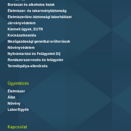
Borászat és alkoholos italok
Élelmiszer- és takarmánybiztonság
Élelmiszerlánc-biztonsági laborhálózat
Járványvédelem
Kiemelt ügyek, EUTR
Kockázatkezelés
Mezőgazdasági genetikai erőforrások
Növényvédelem
Nyilvántartási és Felügyeleti Díj
Rendszerszervezés és felügyelet
Termékpálya-ellenőrzés
Ügyintézés
Élelmiszer
Állat
Növény
Labor/Egyéb
Kapcsolat