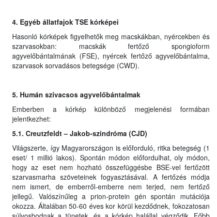
4. Egyéb állatfajok TSE kórképei
Hasonló kórképek figyelhetők meg macskákban, nyércekben és
szarvasokban: macskák fertőző spongioform
agyvelőbántalmának (FSE), nyércek fertőző agyvelőbántalma,
szarvasok sorvadásos betegsége (CWD).
5. Humán szivacsos agyvelőbántalmak
Emberben a kórkép különböző megjelenési formában
jelentkezhet:
5.1. Creutzfeldt – Jakob-szindróma (CJD)
Világszerte, így Magyarországon is előforduló, ritka betegség (1
eset/ 1 millió lakos). Spontán módon előfordulhat, oly módon,
hogy az eset nem hozható összefüggésbe BSE-vel fertőzött
szarvasmarha szöveteinek fogyasztásával. A fertőzés módja
nem ismert, de emberről-emberre nem terjed, nem fertőző
jellegű. Valószínűleg a prion-protein gén spontán mutációja
okozza. Általában 50-60 éves kor körül kezdődnek, fokozatosan
súlyosbodnak a tünetek, és a kórkép halállal végződik. Főbb