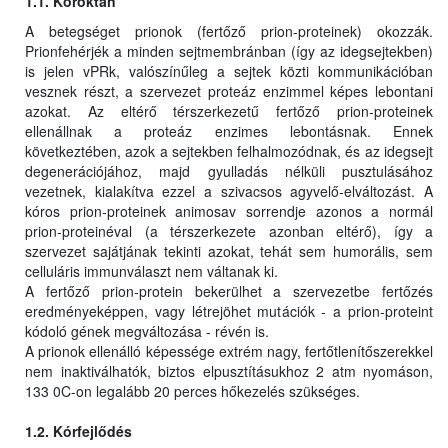
1.1. Kóroktan
A betegséget prionok (fertőző prion-proteinek) okozzák.
Prionfehérjék a minden sejtmembránban (így az idegsejtekben)
is jelen vPRk, valószínűleg a sejtek közti kommunikációban
vesznek részt, a szervezet proteáz enzimmel képes lebontani
azokat. Az eltérő térszerkezetű fertőző prion-proteinek
ellenállnak a proteáz enzimes lebontásnak. Ennek
következtében, azok a sejtekben felhalmozódnak, és az idegsejt
degenerációjához, majd gyulladás nélküli pusztulásához
vezetnek, kialakítva ezzel a szivacsos agyvelő-elváltozást. A
kóros prion-proteinek animosav sorrendje azonos a normál
prion-proteinéval (a térszerkezete azonban eltérő), így a
szervezet sajátjának tekinti azokat, tehát sem humorális, sem
celluláris immunválaszt nem váltanak ki.
A fertőző prion-protein bekerülhet a szervezetbe fertőzés
eredményeképpen, vagy létrejöhet mutációk - a prion-proteint
kódoló gének megváltozása - révén is.
A prionok ellenálló képessége extrém nagy, fertőtlenítőszerekkel
nem inaktiválhatók, biztos elpusztításukhoz 2 atm nyomáson,
133 0C-on legalább 20 perces hőkezelés szükséges.
1.2. Kórfejlődés