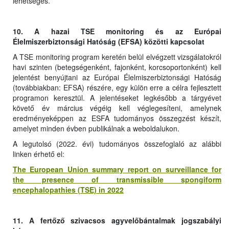
lehetséges.
10. A hazai TSE monitoring és az Európai
Élelmiszerbiztonsági Hatóság (EFSA) közötti kapcsolat
A TSE monitoring program keretén belül elvégzett vizsgálatokról
havi szinten (betegségenként, fajonként, korcsoportonként) kell
jelentést benyújtani az Európai Élelmiszerbiztonsági Hatóság
(továbbiakban: EFSA) részére, egy külön erre a célra fejlesztett
programon keresztül. A jelentéseket legkésőbb a tárgyévet
követő év március végéig kell véglegesíteni, amelynek
eredményeképpen az ESFA tudományos összegzést készít,
amelyet minden évben publikálnak a weboldalukon.
A legutolsó (2022. évi) tudományos összefoglaló az alábbi
linken érhető el:
The European Union summary report on surveillance for
the presence of transmissible spongiform
encephalopathies (TSE) in 2022
11. A fertőző szivacsos agyvelőbántalmak jogszabályi