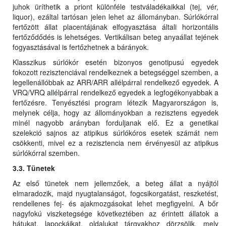
juhok üríthetik a priont különféle testváladékaikkal (tej, vér,
liquor), ezáltal tartósan jelen lehet az állományban. Súrlókórral
fertőzött állat placentájának elfogyasztása általi horizontális
fertőződődés is lehetséges. Vertikálisan beteg anyaállat tejének
fogyasztásával is fertőzhetnek a bárányok.
Klasszikus súrlókór esetén bizonyos genotipusú egyedek
fokozott rezisztenciával rendelkeznek a betegséggel szemben, a
legellenállóbbak az ARR/ARR allélpárral rendelkező egyedek. A
VRQ/VRQ allélpárral rendelkező egyedek a legfogékonyabbak a
fertőzésre. Tenyésztési program létezik Magyarországon is,
melynek célja, hogy az állományokban a rezisztens egyedek
minél nagyobb arányban forduljanak elő. Ez a genetikai
szelekció sajnos az atipikus súrlókóros esetek számát nem
csökkenti, mivel ez a rezisztencia nem érvényesül az atipikus
súrlókórral szemben.
3.3. Tünetek
Az első tünetek nem jellemzőek, a beteg állat a nyájtól
elmaradozik, majd nyugtalanságot, fogcsikorgatást, reszketést,
rendellenes fej- és ajakmozgásokat lehet megfigyelni. A bőr
nagyfokú viszketegsége következtében az érintett állatok a
hátukat, lapockáikat, oldalukat tárgyakhoz dörzsölik, mely