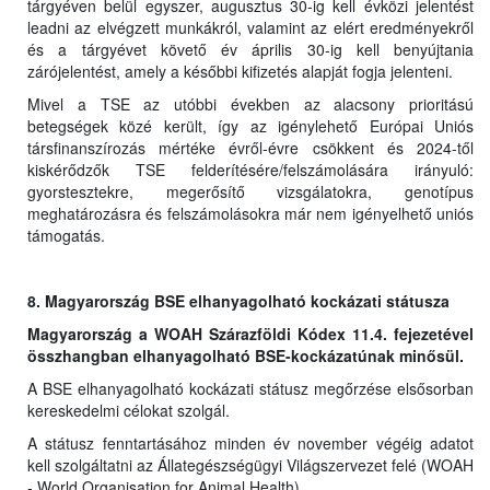
tárgyéven belül egyszer, augusztus 30-ig kell évközi jelentést
leadni az elvégzett munkákról, valamint az elért eredményekről
és a tárgyévet követő év április 30-ig kell benyújtania
zárójelentést, amely a későbbi kifizetés alapját fogja jelenteni.
Mivel a TSE az utóbbi években az alacsony prioritású
betegségek közé került, így az igénylehető Európai Uniós
társfinanszírozás mértéke évről-évre csökkent és 2024-től
kiskérődzők TSE felderítésére/felszámolására irányuló:
gyorstesztekre, megerősítő vizsgálatokra, genotípus
meghatározásra és felszámolásokra már nem igényelhető uniós
támogatás.
8. Magyarország BSE elhanyagolható kockázati státusza
Magyarország a WOAH Szárazföldi Kódex 11.4. fejezetével
összhangban elhanyagolható BSE-kockázatúnak minősül.
A BSE elhanyagolható kockázati státusz megőrzése elsősorban
kereskedelmi célokat szolgál.
A státusz fenntartásához minden év november végéig adatot
kell szolgáltatni az Állategészségügyi Világszervezet felé (WOAH
- World Organisation for Animal Health).