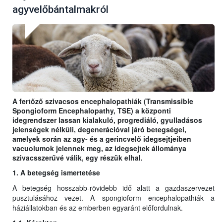
agyvelőbántalmakról
A fertőző szivacsos encephalopathiák (Transmissible
Spongioform Encephalopathy, TSE) a központi
idegrendszer lassan kialakuló, progrediáló, gyulladásos
jelenségek nélküli, degenerációval járó betegségei,
amelyek során az agy- és a gerincvelő idegsejtjeiben
vacuolumok jelennek meg, az idegsejtek állománya
szivacsszerűvé válik, egy részük elhal.
1. A betegség ismertetése
A betegség hosszabb-rövidebb idő alatt a gazdaszervezet
pusztulásához vezet. A spongioform encephalopathiák a
háziállatokban és az emberben egyaránt előfordulnak.