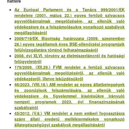
háttere
Az Európai Parlament és a Tanács 999/2001/EK
rendelete (2001. május 22.) egyes fertőző szivacsos
agyvelőbántalmak megelőzésére, az ellenük való
védekezésre és a felszámolásukra vonatkozó szabályok
megállapításáról
2009/719/EK Bizottság határozata (2009. szeptember
28.) egyes tagállamok éves BSE-ellenőrzési programjaik
felülvizsgálatára történő felhatalmazásáról
2008. évi XLVI. törvény az élelmiszerláncról és hatósági
felügyeletéről
179/2009. (XII.29.) FVM rendelet a fertőző szivacsos
agyvelőbántalmak megelőzéséről, az ellenük való
védekezésről, illetve leküzdésükről
46/2023. (VIII.18.) AM rendelet az egyes állatbetegségek
és zoonózisok felszámolására, az ellenük való
védekezésre és figyelemmel kísérésükre irányuló
nemzeti programok 2023. évi finanszírozásának
szabályairól
45/2012. (V.8.) VM rendelet a nem emberi fogyasztásra
szánt állati eredetű melléktermékekre vonatkozó
állategészségügyi szabályok megállapításáról