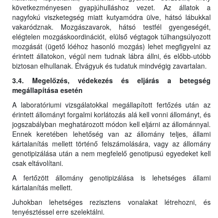
következményesen gyapjúhulláshoz vezet. Az állatok a
nagyfokú viszketegség miatt kutyamódra ülve, hátsó lábukkal
vakaródznak. Mozgászavarok, hátsó testfél gyengeségét,
elégtelen mozgáskoordinációt, elülső végtagok túlhangsúlyozott
mozgását (ügető lóéhoz hasonló mozgás) lehet megfigyelni az
érintett állatokon, végül nem tudnak lábra állni, és előbb-utóbb
biztosan elhullanak. Étvágyuk és tudatuk mindvégig zavartalan.
3.4. Megelőzés, védekezés és eljárás a betegség
megállapítása esetén
A laboratóriumi vizsgálatokkal megállapított fertőzés után az
érintett állományt forgalmi korlátozás alá kell vonni állományt, és
jogszabályban meghatározott módon kell eljárni az állománnyal.
Ennek keretében lehetőség van az állomány teljes, állami
kártalanítás mellett történő felszámolására, vagy az állomány
genotipizálása után a nem megfelelő genotipusú egyedeket kell
csak eltávolítani.
A fertőzött állomány genotipizálása is lehetséges állami
kártalanítás mellett.
Juhokban lehetséges rezisztens vonalakat létrehozni, és
tenyésztéssel erre szelektálni.