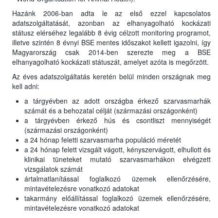
Hazánk 2006-ban adta le az első ezzel kapcsolatos
adatszolgáltatását, azonban az elhanyagolható kockázati
státusz elérséhez legalább 8 évig célzott monitoring programot,
illetve szintén 8 évnyi BSE mentes időszakot kellett igazolni, így
Magyarország csak 2014-ben szerezte meg a BSE
elhanyagolható kockázati státuszát, amelyet azóta is megőrzött.
Az éves adatszolgáltatás keretén belül minden országnak meg
kell adni:
a tárgyévben az adott országba érkező szarvasmarhák
számát és a behozatal célját (származási országonként)
a tárgyévben érkező hús és csontliszt mennyiségét
(származási országonként)
a 24 hónap feletti szarvasmarha populáció méretét
a 24 hónap felett vizsgált vágott, kényszervágott, elhullott és
klinikai tüneteket mutató szarvasmarhákon elvégzett
vizsgálatok számát
ártalmatlanítással foglalkozó üzemek ellenőrzésére,
mintavételezésre vonatkozó adatokat
takarmány előállítással foglalkozó üzemek ellenőrzésére,
mintavételezésre vonatkozó adatokat