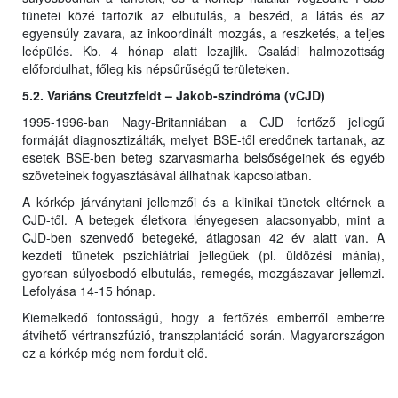
tünetei közé tartozik az elbutulás, a beszéd, a látás és az
egyensúly zavara, az inkoordinált mozgás, a reszketés, a teljes
leépülés. Kb. 4 hónap alatt lezajlik. Családi halmozottság
előfordulhat, főleg kis népsűrűségű területeken.
5.2. Variáns Creutzfeldt – Jakob-szindróma (vCJD)
1995-1996-ban Nagy-Britanniában a CJD fertőző jellegű
formáját diagnosztizálták, melyet BSE-től eredőnek tartanak, az
esetek BSE-ben beteg szarvasmarha belsőségeinek és egyéb
szöveteinek fogyasztásával állhatnak kapcsolatban.
A kórkép járványtani jellemzői és a klinikai tünetek eltérnek a
CJD-től. A betegek életkora lényegesen alacsonyabb, mint a
CJD-ben szenvedő betegeké, átlagosan 42 év alatt van. A
kezdeti tünetek pszichiátriai jellegűek (pl. üldözési mánia),
gyorsan súlyosbodó elbutulás, remegés, mozgászavar jellemzi.
Lefolyása 14-15 hónap.
Kiemelkedő fontosságú, hogy a fertőzés emberről emberre
átvihető vértranszfúzió, transzplantáció során. Magyarországon
ez a kórkép még nem fordult elő.