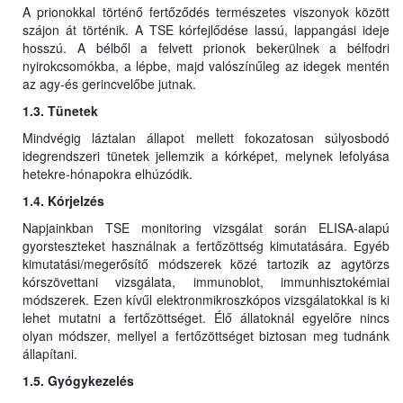
A prionokkal történő fertőződés természetes viszonyok között
szájon át történik. A TSE kórfejlődése lassú, lappangási ideje
hosszú. A bélből a felvett prionok bekerülnek a bélfodri
nyirokcsomókba, a lépbe, majd valószínűleg az idegek mentén
az agy-és gerincvelőbe jutnak.
1.3. Tünetek
Mindvégig láztalan állapot mellett fokozatosan súlyosbodó
idegrendszeri tünetek jellemzik a kórképet, melynek lefolyása
hetekre-hónapokra elhúzódik.
1.4. Kórjelzés
Napjainkban TSE monitoring vizsgálat során ELISA-alapú
gyorsteszteket használnak a fertőzöttség kimutatására. Egyéb
kimutatási/megerősítő módszerek közé tartozik az agytörzs
kórszövettani vizsgálata, immunoblot, immunhisztokémiai
módszerek. Ezen kívűl elektronmikroszkópos vizsgálatokkal is ki
lehet mutatni a fertőzöttséget. Élő állatoknál egyelőre nincs
olyan módszer, mellyel a fertőzöttséget biztosan meg tudnánk
állapítani.
1.5. Gyógykezelés