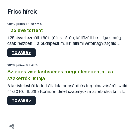
Friss hírek
2026. július 15, szerda
125 éve történt
125 évvel ezelőtt 1901. július 15-én, költözött be – igaz, még
csak részben – a budapesti m. kir. állami vetőmagvizsgáló
állomás a Kis Rókus utca 15. szám alatti, Czigler Győző által
TOVÁBB >
tervezett új épületébe.
2026. július 6, hétfő
Az ebek viselkedésének megítélésében jártas
szakértők listája
A kedvtelésből tartott állatok tartásáról és forgalmazásáról szóló
41/2010. (II. 26.) Korm.rendelet szabályozza az eb okozta fizikai
sérülés, illetve ennek veszélye keletkezésekor felmerülő
TOVÁBB >
hatósági feladatokat, valamint a veszélyes eb tartását és annak
engedélyezését. Ezen eljárások során szükség esetén be kell
vonni az ebek viselkedésének megítélésében jártas szakértőt.