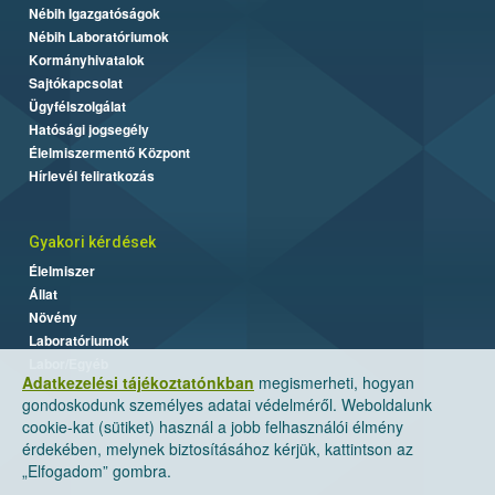
Nébih Igazgatóságok
Nébih Laboratóriumok
Kormányhivatalok
Sajtókapcsolat
Ügyfélszolgálat
Hatósági jogsegély
Élelmiszermentő Központ
Hírlevél feliratkozás
Gyakori kérdések
Élelmiszer
Állat
Növény
Laboratóriumok
Labor/Egyéb
Adatkezelési tájékoztatónkban
megismerheti, hogyan
gondoskodunk személyes adatai védelméről. Weboldalunk
cookie-kat (sütiket) használ a jobb felhasználói élmény
érdekében, melynek biztosításához kérjük, kattintson az
„Elfogadom” gombra.