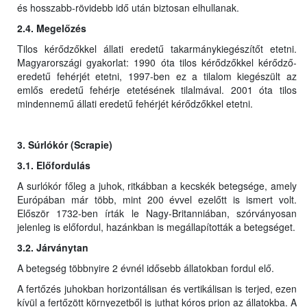
és hosszabb-rövidebb idő után biztosan elhullanak.
2.4. Megelőzés
Tilos kérődzőkkel állati eredetű takarmánykiegészítőt etetni.
Magyarországi gyakorlat: 1990 óta tilos kérődzőkkel kérődző-
eredetű fehérjét etetni, 1997-ben ez a tilalom kiegészült az
emlős eredetű fehérje etetésének tilalmával. 2001 óta tilos
mindennemű állati eredetű fehérjét kérődzőkkel etetni.
3. Súrlókór (Scrapie)
3.1. Előfordulás
A surlókór főleg a juhok, ritkábban a kecskék betegsége, amely
Európában már több, mint 200 évvel ezelőtt is ismert volt.
Először 1732-ben írták le Nagy-Britanniában, szórványosan
jelenleg is előfordul, hazánkban is megállapították a betegséget.
3.2. Járványtan
A betegség többnyire 2 évnél idősebb állatokban fordul elő.
A fertőzés juhokban horizontálisan és vertikálisan is terjed, ezen
kívül a fertőzött környezetből is juthat kóros prion az állatokba. A