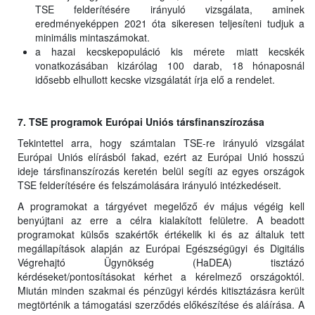
TSE felderítésére irányuló vizsgálata, aminek
eredményeképpen 2021 óta sikeresen teljesíteni tudjuk a
minimális mintaszámokat.
a hazai kecskepopuláció kis mérete miatt kecskék
vonatkozásában kizárólag 100 darab, 18 hónaposnál
idősebb elhullott kecske vizsgálatát írja elő a rendelet.
7. TSE programok Európai Uniós társfinanszírozása
Tekintettel arra, hogy számtalan TSE-re irányuló vizsgálat
Európai Uniós elírásból fakad, ezért az Európai Unió hosszú
ideje társfinanszírozás keretén belül segíti az egyes országok
TSE felderítésére és felszámolására irányuló intézkedéseit.
A programokat a tárgyévet megelőző év május végéig kell
benyújtani az erre a célra kialakított felületre. A beadott
programokat külsős szakértők értékelik ki és az általuk tett
megállapítások alapján az Európai Egészségügyi és Digitális
Végrehajtó Ügynökség (HaDEA) tisztázó
kérdéseket/pontosításokat kérhet a kérelmező országoktól.
Miután minden szakmai és pénzügyi kérdés kitisztázásra került
megtörténik a támogatási szerződés előkészítése és aláírása. A