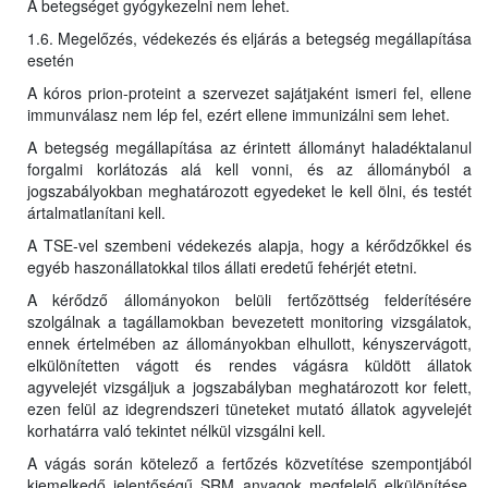
A betegséget gyógykezelni nem lehet.
1.6. Megelőzés, védekezés és eljárás a betegség megállapítása
esetén
A kóros prion-proteint a szervezet sajátjaként ismeri fel, ellene
immunválasz nem lép fel, ezért ellene immunizálni sem lehet.
A betegség megállapítása az érintett állományt haladéktalanul
forgalmi korlátozás alá kell vonni, és az állományból a
jogszabályokban meghatározott egyedeket le kell ölni, és testét
ártalmatlanítani kell.
A TSE-vel szembeni védekezés alapja, hogy a kérődzőkkel és
egyéb haszonállatokkal tilos állati eredetű fehérjét etetni.
A kérődző állományokon belüli fertőzöttség felderítésére
szolgálnak a tagállamokban bevezetett monitoring vizsgálatok,
ennek értelmében az állományokban elhullott, kényszervágott,
elkülönítetten vágott és rendes vágásra küldött állatok
agyvelejét vizsgáljuk a jogszabályban meghatározott kor felett,
ezen felül az idegrendszeri tüneteket mutató állatok agyvelejét
korhatárra való tekintet nélkül vizsgálni kell.
A vágás során kötelező a fertőzés közvetítése szempontjából
kiemelkedő jelentőségű SRM anyagok megfelelő elkülönítése,