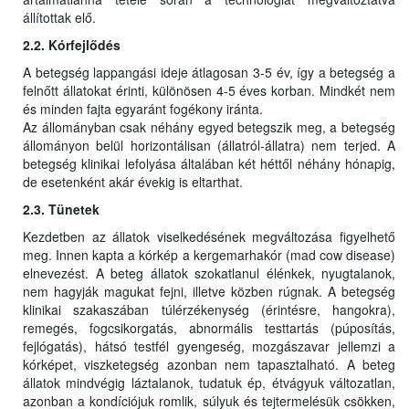
állítottak elő.
2.2. Kórfejlődés
A betegség lappangási ideje átlagosan 3-5 év, így a betegség a
felnőtt állatokat érinti, különösen 4-5 éves korban. Mindkét nem
és minden fajta egyaránt fogékony iránta.
Az állományban csak néhány egyed betegszik meg, a betegség
állományon belül horizontálisan (állatról-állatra) nem terjed. A
betegség klinikai lefolyása általában két héttől néhány hónapig,
de esetenként akár évekig is eltarthat.
2.3. Tünetek
Kezdetben az állatok viselkedésének megváltozása figyelhető
meg. Innen kapta a kórkép a kergemarhakór (mad cow disease)
elnevezést. A beteg állatok szokatlanul élénkek, nyugtalanok,
nem hagyják magukat fejni, illetve közben rúgnak. A betegség
klinikai szakaszában túlérzékenység (érintésre, hangokra),
remegés, fogcsikorgatás, abnormális testtartás (púposítás,
fejlógatás), hátsó testfél gyengeség, mozgászavar jellemzi a
kórképet, viszketegség azonban nem tapasztalható. A beteg
állatok mindvégig láztalanok, tudatuk ép, étvágyuk változatlan,
azonban a kondíciójuk romlik, súlyuk és tejtermelésük csökken,