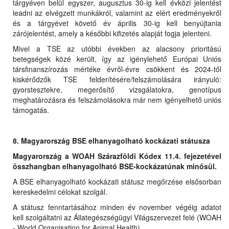
tárgyéven belül egyszer, augusztus 30-ig kell évközi jelentést
leadni az elvégzett munkákról, valamint az elért eredményekről
és a tárgyévet követő év április 30-ig kell benyújtania
zárójelentést, amely a későbbi kifizetés alapját fogja jelenteni.
Mivel a TSE az utóbbi években az alacsony prioritású
betegségek közé került, így az igénylehető Európai Uniós
társfinanszírozás mértéke évről-évre csökkent és 2024-től
kiskérődzők TSE felderítésére/felszámolására irányuló:
gyorstesztekre, megerősítő vizsgálatokra, genotípus
meghatározásra és felszámolásokra már nem igényelhető uniós
támogatás.
8. Magyarország BSE elhanyagolható kockázati státusza
Magyarország a WOAH Szárazföldi Kódex 11.4. fejezetével
összhangban elhanyagolható BSE-kockázatúnak minősül.
A BSE elhanyagolható kockázati státusz megőrzése elsősorban
kereskedelmi célokat szolgál.
A státusz fenntartásához minden év november végéig adatot
kell szolgáltatni az Állategészségügyi Világszervezet felé (WOAH
- World Organisation for Animal Health).