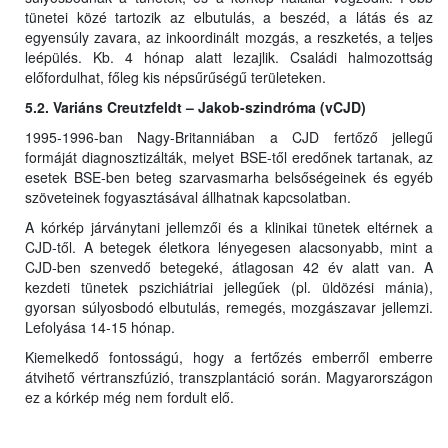
tünetei közé tartozik az elbutulás, a beszéd, a látás és az
egyensúly zavara, az inkoordinált mozgás, a reszketés, a teljes
leépülés. Kb. 4 hónap alatt lezajlik. Családi halmozottság
előfordulhat, főleg kis népsűrűségű területeken.
5.2. Variáns Creutzfeldt – Jakob-szindróma (vCJD)
1995-1996-ban Nagy-Britanniában a CJD fertőző jellegű
formáját diagnosztizálták, melyet BSE-től eredőnek tartanak, az
esetek BSE-ben beteg szarvasmarha belsőségeinek és egyéb
szöveteinek fogyasztásával állhatnak kapcsolatban.
A kórkép járványtani jellemzői és a klinikai tünetek eltérnek a
CJD-től. A betegek életkora lényegesen alacsonyabb, mint a
CJD-ben szenvedő betegeké, átlagosan 42 év alatt van. A
kezdeti tünetek pszichiátriai jellegűek (pl. üldözési mánia),
gyorsan súlyosbodó elbutulás, remegés, mozgászavar jellemzi.
Lefolyása 14-15 hónap.
Kiemelkedő fontosságú, hogy a fertőzés emberről emberre
átvihető vértranszfúzió, transzplantáció során. Magyarországon
ez a kórkép még nem fordult elő.