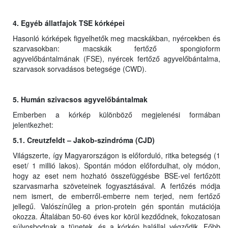
4. Egyéb állatfajok TSE kórképei
Hasonló kórképek figyelhetők meg macskákban, nyércekben és
szarvasokban: macskák fertőző spongioform
agyvelőbántalmának (FSE), nyércek fertőző agyvelőbántalma,
szarvasok sorvadásos betegsége (CWD).
5. Humán szivacsos agyvelőbántalmak
Emberben a kórkép különböző megjelenési formában
jelentkezhet:
5.1. Creutzfeldt – Jakob-szindróma (CJD)
Világszerte, így Magyarországon is előforduló, ritka betegség (1
eset/ 1 millió lakos). Spontán módon előfordulhat, oly módon,
hogy az eset nem hozható összefüggésbe BSE-vel fertőzött
szarvasmarha szöveteinek fogyasztásával. A fertőzés módja
nem ismert, de emberről-emberre nem terjed, nem fertőző
jellegű. Valószínűleg a prion-protein gén spontán mutációja
okozza. Általában 50-60 éves kor körül kezdődnek, fokozatosan
súlyosbodnak a tünetek, és a kórkép halállal végződik. Főbb