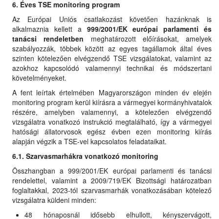
6. Éves TSE monitoring program
Az Európai Uniós csatlakozást követően hazánknak is
alkalmaznia kellett a
999/2001/EK európai parlamenti és
tanácsi rendeletben
meghatározott előírásokat, amelyek
szabályozzák, többek között az egyes tagállamok által éves
szinten kötelezően elvégzendő TSE vizsgálatokat, valamint az
azokhoz kapcsolódó valamennyi technikai és módszertani
követelményeket.
A fent leírtak értelmében Magyarországon minden év elején
monitoring program kerül kiírásra a vármegyei kormányhivatalok
részére, amelyben valamennyi, a kötelezően elvégzendő
vizsgálatra vonatkozó instrukció megtalálható, így a vármegyei
hatósági állatorvosok egész évben ezen monitoring kiírás
alapján végzik a TSE-vel kapcsolatos feladataikat.
6.1. Szarvasmarhákra vonatkozó monitoring
Összhangban a 999/2001/EK európai parlamenti és tanácsi
rendelettel, valamint a 2009/719/EK Bizottsági határozatban
foglaltakkal, 2023-tól szarvasmarhák vonatkozásában kötelező
vizsgálatra küldeni minden:
48 hónaposnál idősebb elhullott, kényszervágott,