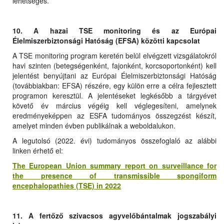
lehetséges.
10. A hazai TSE monitoring és az Európai
Élelmiszerbiztonsági Hatóság (EFSA) közötti kapcsolat
A TSE monitoring program keretén belül elvégzett vizsgálatokról
havi szinten (betegségenként, fajonként, korcsoportonként) kell
jelentést benyújtani az Európai Élelmiszerbiztonsági Hatóság
(továbbiakban: EFSA) részére, egy külön erre a célra fejlesztett
programon keresztül. A jelentéseket legkésőbb a tárgyévet
követő év március végéig kell véglegesíteni, amelynek
eredményeképpen az ESFA tudományos összegzést készít,
amelyet minden évben publikálnak a weboldalukon.
A legutolsó (2022. évi) tudományos összefoglaló az alábbi
linken érhető el:
The European Union summary report on surveillance for
the presence of transmissible spongiform
encephalopathies (TSE) in 2022
11. A fertőző szivacsos agyvelőbántalmak jogszabályi