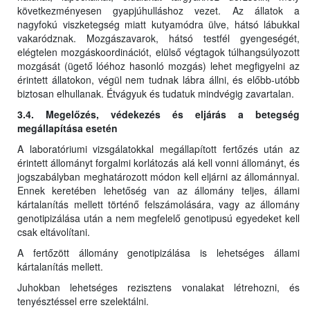
következményesen gyapjúhulláshoz vezet. Az állatok a
nagyfokú viszketegség miatt kutyamódra ülve, hátsó lábukkal
vakaródznak. Mozgászavarok, hátsó testfél gyengeségét,
elégtelen mozgáskoordinációt, elülső végtagok túlhangsúlyozott
mozgását (ügető lóéhoz hasonló mozgás) lehet megfigyelni az
érintett állatokon, végül nem tudnak lábra állni, és előbb-utóbb
biztosan elhullanak. Étvágyuk és tudatuk mindvégig zavartalan.
3.4. Megelőzés, védekezés és eljárás a betegség
megállapítása esetén
A laboratóriumi vizsgálatokkal megállapított fertőzés után az
érintett állományt forgalmi korlátozás alá kell vonni állományt, és
jogszabályban meghatározott módon kell eljárni az állománnyal.
Ennek keretében lehetőség van az állomány teljes, állami
kártalanítás mellett történő felszámolására, vagy az állomány
genotipizálása után a nem megfelelő genotipusú egyedeket kell
csak eltávolítani.
A fertőzött állomány genotipizálása is lehetséges állami
kártalanítás mellett.
Juhokban lehetséges rezisztens vonalakat létrehozni, és
tenyésztéssel erre szelektálni.