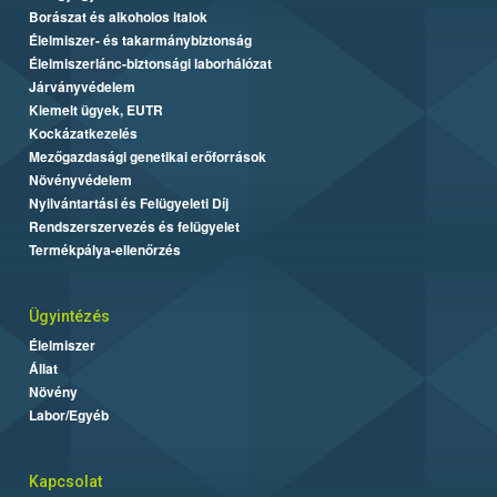
Borászat és alkoholos italok
Élelmiszer- és takarmánybiztonság
Élelmiszerlánc-biztonsági laborhálózat
Járványvédelem
Kiemelt ügyek, EUTR
Kockázatkezelés
Mezőgazdasági genetikai erőforrások
Növényvédelem
Nyilvántartási és Felügyeleti Díj
Rendszerszervezés és felügyelet
Termékpálya-ellenőrzés
Ügyintézés
Élelmiszer
Állat
Növény
Labor/Egyéb
Kapcsolat