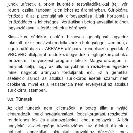
juhok üríthetik a priont különféle testváladékaikkal (tej, vér,
liquor), ezáltal tartósan jelen lehet az állományban. Súrlókórral
fertőzött állat placentájának elfogyasztása általi horizontális
fertőződődés is lehetséges. Vertikálisan beteg anyaállat tejének
fogyasztásával is fertőzhetnek a bárányok.
Klasszikus súrlókór esetén bizonyos genotipusú egyedek
fokozott rezisztenciával rendelkeznek a betegséggel szemben, a
legellenállóbbak az ARR/ARR allélpárral rendelkező egyedek. A
VRQ/VRQ allélpárral rendelkező egyedek a legfogékonyabbak a
fertőzésre. Tenyésztési program létezik Magyarországon is,
melynek célja, hogy az állományokban a rezisztens egyedek
minél nagyobb arányban forduljanak elő. Ez a genetikai
szelekció sajnos az atipikus súrlókóros esetek számát nem
csökkenti, mivel ez a rezisztencia nem érvényesül az atipikus
súrlókórral szemben.
3.3. Tünetek
Az első tünetek nem jellemzőek, a beteg állat a nyájtól
elmaradozik, majd nyugtalanságot, fogcsikorgatást, reszketést,
rendellenes fej- és ajakmozgásokat lehet megfigyelni. A bőr
nagyfokú viszketegsége következtében az érintett állatok a
hátukat, lapockáikat, oldalukat tárgyakhoz dörzsölik, mely