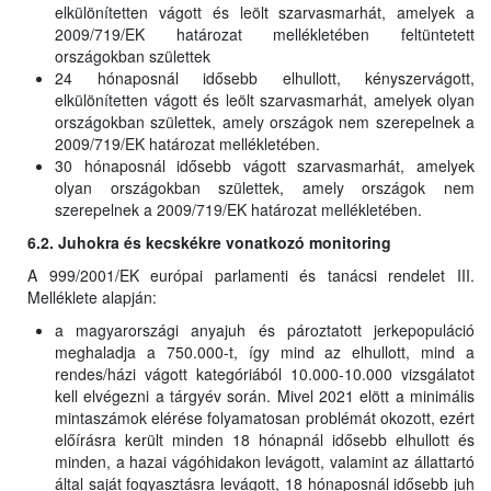
elkülönítetten vágott és leölt szarvasmarhát, amelyek a
2009/719/EK határozat mellékletében feltüntetett
országokban születtek
24 hónaposnál idősebb elhullott, kényszervágott,
elkülönítetten vágott és leölt szarvasmarhát, amelyek olyan
országokban születtek, amely országok nem szerepelnek a
2009/719/EK határozat mellékletében.
30 hónaposnál idősebb vágott szarvasmarhát, amelyek
olyan országokban születtek, amely országok nem
szerepelnek a 2009/719/EK határozat mellékletében.
6.2. Juhokra és kecskékre vonatkozó monitoring
A 999/2001/EK európai parlamenti és tanácsi rendelet III.
Melléklete alapján:
a magyarországi anyajuh és pároztatott jerkepopuláció
meghaladja a 750.000-t, így mind az elhullott, mind a
rendes/házi vágott kategóriából 10.000-10.000 vizsgálatot
kell elvégezni a tárgyév során. Mivel 2021 elött a minimális
mintaszámok elérése folyamatosan problémát okozott, ezért
előírásra került minden 18 hónapnál idősebb elhullott és
minden, a hazai vágóhidakon levágott, valamint az állattartó
által saját fogyasztásra levágott, 18 hónaposnál idősebb juh