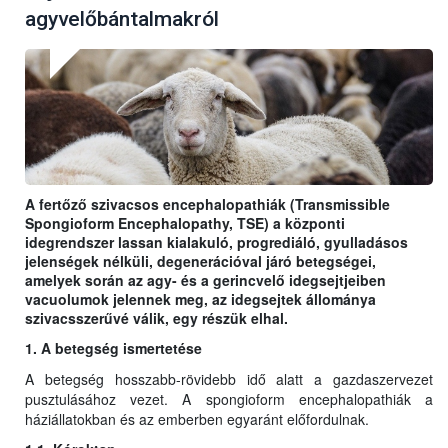
agyvelőbántalmakról
A fertőző szivacsos encephalopathiák (Transmissible
Spongioform Encephalopathy, TSE) a központi
idegrendszer lassan kialakuló, progrediáló, gyulladásos
jelenségek nélküli, degenerációval járó betegségei,
amelyek során az agy- és a gerincvelő idegsejtjeiben
vacuolumok jelennek meg, az idegsejtek állománya
szivacsszerűvé válik, egy részük elhal.
1. A betegség ismertetése
A betegség hosszabb-rövidebb idő alatt a gazdaszervezet
pusztulásához vezet. A spongioform encephalopathiák a
háziállatokban és az emberben egyaránt előfordulnak.