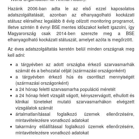
Hazánk 2006-ban adta le az első ezzel kapcsolatos
adatszolgáltatását, azonban az elhanyagolható kockázati
státusz elérséhez legalább 8 évig célzott monitoring programot,
illetve szintén 8 évnyi BSE mentes időszakot kellett igazolni, így
Magyarország csak 2014-ben szerezte meg a BSE
elhanyagolható kockázati státuszát, amelyet azóta is megőrzött.
Az éves adatszolgáltatás keretén belül minden országnak meg
kell adni:
a tárgyévben az adott országba érkező szarvasmarhák
számát és a behozatal célját (származási országonként)
a tárgyévben érkező hús és csontliszt mennyiségét
(származási országonként)
a 24 hónap feletti szarvasmarha populáció méretét
a 24 hónap felett vizsgált vágott, kényszervágott, elhullott és
klinikai tüneteket mutató szarvasmarhákon elvégzett
vizsgálatok számát
ártalmatlanítással foglalkozó üzemek ellenőrzésére,
mintavételezésre vonatkozó adatokat
takarmány előállítással foglalkozó üzemek ellenőrzésére,
mintavételezésre vonatkozó adatokat