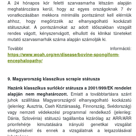
A 24 hónapos kór feletti szarvasmarha létszám alapján
meghatározásra kerül, hogy az egyes országoknak 7 év
vonatkozásában mekkora minimális pontszámot kell elérniük
ahhoz, hogy megőrizzék az elhanyagolható kockázati
státuszukat. A pontszámokat az adott időszakban vizsgált
rendes vágott, kényszervágott, elhullott és klinikai tüneteket
mutató szarvasmarhák száma alapján számolják ki.
További információ:
https://www.woah.org/en/disease/bovine-spongiform-
encephalopathy/
9. Magyarország klasszikus scrapie státusza
Hazánk klasszikus surlókór státusza a 2001/999/EK rendelet
alapján nem meghatározott.
Emiatt a továbbtartásra szánt
juhok szállítása Magyarországról elhanyagolható kockázatú
(jelenleg: Ausztria, Cseh Köztársaság, Finnország, Svédország)
vagy nemzeti védekezési programmal rendelkező (jelenleg:
Dánia, Szlovénia) státuszú tagállamba kizárólag az ARR/ARR
prionfehérje kimutatására irányuló genetikai vizsgálat
elvégzésével és ennek a vizsgálatnak a leigazolásával