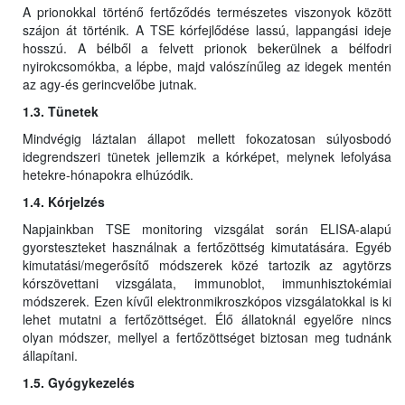
A prionokkal történő fertőződés természetes viszonyok között
szájon át történik. A TSE kórfejlődése lassú, lappangási ideje
hosszú. A bélből a felvett prionok bekerülnek a bélfodri
nyirokcsomókba, a lépbe, majd valószínűleg az idegek mentén
az agy-és gerincvelőbe jutnak.
1.3. Tünetek
Mindvégig láztalan állapot mellett fokozatosan súlyosbodó
idegrendszeri tünetek jellemzik a kórképet, melynek lefolyása
hetekre-hónapokra elhúzódik.
1.4. Kórjelzés
Napjainkban TSE monitoring vizsgálat során ELISA-alapú
gyorsteszteket használnak a fertőzöttség kimutatására. Egyéb
kimutatási/megerősítő módszerek közé tartozik az agytörzs
kórszövettani vizsgálata, immunoblot, immunhisztokémiai
módszerek. Ezen kívűl elektronmikroszkópos vizsgálatokkal is ki
lehet mutatni a fertőzöttséget. Élő állatoknál egyelőre nincs
olyan módszer, mellyel a fertőzöttséget biztosan meg tudnánk
állapítani.
1.5. Gyógykezelés