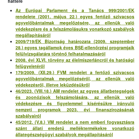
háttere
Az Európai Parlament és a Tanács 999/2001/EK
rendelete (2001. május 22.) egyes fertőző szivacsos
agyvelőbántalmak megelőzésére, az ellenük való
védekezésre és a felszámolásukra vonatkozó szabályok
megállapításáról
2009/719/EK Bizottság határozata (2009. szeptember
28.) egyes tagállamok éves BSE-ellenőrzési programjaik
felülvizsgálatára történő felhatalmazásáról
2008. évi XLVI. törvény az élelmiszerláncról és hatósági
felügyeletéről
179/2009. (XII.29.) FVM rendelet a fertőző szivacsos
agyvelőbántalmak megelőzéséről, az ellenük való
védekezésről, illetve leküzdésükről
46/2023. (VIII.18.) AM rendelet az egyes állatbetegségek
és zoonózisok felszámolására, az ellenük való
védekezésre és figyelemmel kísérésükre irányuló
nemzeti programok 2023. évi finanszírozásának
szabályairól
45/2012. (V.8.) VM rendelet a nem emberi fogyasztásra
szánt állati eredetű melléktermékekre vonatkozó
állategészségügyi szabályok megállapításáról