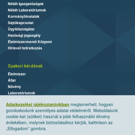
Nébih Igazgatóságok
Nébih Laboratóriumok
Kormányhivatalok
Sajtókapcsolat
Ügyfélszolgálat
Hatósági jogsegély
Élelmiszermentő Központ
Hírlevél feliratkozás
Gyakori kérdések
Élelmiszer
Állat
Növény
Laboratóriumok
Labor/Egyéb
Adatkezelési tájékoztatónkban
megismerheti, hogyan
gondoskodunk személyes adatai védelméről. Weboldalunk
cookie-kat (sütiket) használ a jobb felhasználói élmény
érdekében, melynek biztosításához kérjük, kattintson az
„Elfogadom” gombra.