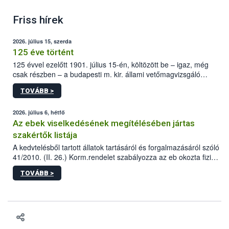
Friss hírek
2026. július 15, szerda
125 éve történt
125 évvel ezelőtt 1901. július 15-én, költözött be – igaz, még
csak részben – a budapesti m. kir. állami vetőmagvizsgáló
állomás a Kis Rókus utca 15. szám alatti, Czigler Győző által
TOVÁBB >
tervezett új épületébe.
2026. július 6, hétfő
Az ebek viselkedésének megítélésében jártas
szakértők listája
A kedvtelésből tartott állatok tartásáról és forgalmazásáról szóló
41/2010. (II. 26.) Korm.rendelet szabályozza az eb okozta fizikai
sérülés, illetve ennek veszélye keletkezésekor felmerülő
TOVÁBB >
hatósági feladatokat, valamint a veszélyes eb tartását és annak
engedélyezését. Ezen eljárások során szükség esetén be kell
vonni az ebek viselkedésének megítélésében jártas szakértőt.