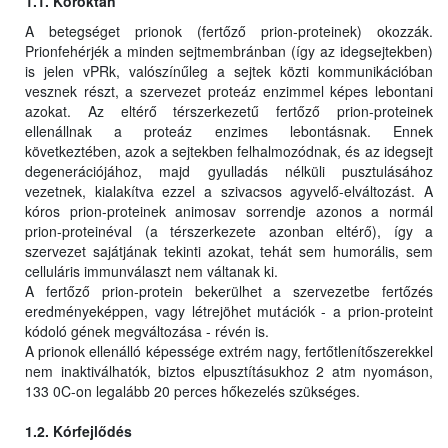
1.1. Kóroktan
A betegséget prionok (fertőző prion-proteinek) okozzák.
Prionfehérjék a minden sejtmembránban (így az idegsejtekben)
is jelen vPRk, valószínűleg a sejtek közti kommunikációban
vesznek részt, a szervezet proteáz enzimmel képes lebontani
azokat. Az eltérő térszerkezetű fertőző prion-proteinek
ellenállnak a proteáz enzimes lebontásnak. Ennek
következtében, azok a sejtekben felhalmozódnak, és az idegsejt
degenerációjához, majd gyulladás nélküli pusztulásához
vezetnek, kialakítva ezzel a szivacsos agyvelő-elváltozást. A
kóros prion-proteinek animosav sorrendje azonos a normál
prion-proteinéval (a térszerkezete azonban eltérő), így a
szervezet sajátjának tekinti azokat, tehát sem humorális, sem
celluláris immunválaszt nem váltanak ki.
A fertőző prion-protein bekerülhet a szervezetbe fertőzés
eredményeképpen, vagy létrejöhet mutációk - a prion-proteint
kódoló gének megváltozása - révén is.
A prionok ellenálló képessége extrém nagy, fertőtlenítőszerekkel
nem inaktiválhatók, biztos elpusztításukhoz 2 atm nyomáson,
133 0C-on legalább 20 perces hőkezelés szükséges.
1.2. Kórfejlődés