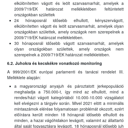
elkülönítetten vágott és leölt szarvasmarhát, amelyek a
2009/719/EK határozat mellékletében feltüntetett
országokban születtek
24 hónaposnál idősebb elhullott, kényszervágott,
elkülönítetten vágott és leölt szarvasmarhát, amelyek olyan
országokban születtek, amely országok nem szerepelnek a
2009/719/EK határozat mellékletében.
30 hónaposnál idősebb vágott szarvasmarhát, amelyek
olyan országokban születtek, amely országok nem
szerepelnek a 2009/719/EK határozat mellékletében.
6.2. Juhokra és kecskékre vonatkozó monitoring
A 999/2001/EK európai parlamenti és tanácsi rendelet III.
Melléklete alapján:
a magyarországi anyajuh és pároztatott jerkepopuláció
meghaladja a 750.000-t, így mind az elhullott, mind a
rendes/házi vágott kategóriából 10.000-10.000 vizsgálatot
kell elvégezni a tárgyév során. Mivel 2021 elött a minimális
mintaszámok elérése folyamatosan problémát okozott, ezért
előírásra került minden 18 hónapnál idősebb elhullott és
minden, a hazai vágóhidakon levágott, valamint az állattartó
által saját fogyasztásra levágott, 18 hónaposnál idősebb juh