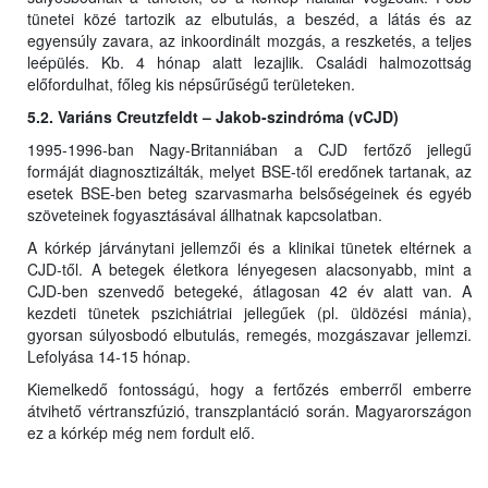
tünetei közé tartozik az elbutulás, a beszéd, a látás és az
egyensúly zavara, az inkoordinált mozgás, a reszketés, a teljes
leépülés. Kb. 4 hónap alatt lezajlik. Családi halmozottság
előfordulhat, főleg kis népsűrűségű területeken.
5.2. Variáns Creutzfeldt – Jakob-szindróma (vCJD)
1995-1996-ban Nagy-Britanniában a CJD fertőző jellegű
formáját diagnosztizálták, melyet BSE-től eredőnek tartanak, az
esetek BSE-ben beteg szarvasmarha belsőségeinek és egyéb
szöveteinek fogyasztásával állhatnak kapcsolatban.
A kórkép járványtani jellemzői és a klinikai tünetek eltérnek a
CJD-től. A betegek életkora lényegesen alacsonyabb, mint a
CJD-ben szenvedő betegeké, átlagosan 42 év alatt van. A
kezdeti tünetek pszichiátriai jellegűek (pl. üldözési mánia),
gyorsan súlyosbodó elbutulás, remegés, mozgászavar jellemzi.
Lefolyása 14-15 hónap.
Kiemelkedő fontosságú, hogy a fertőzés emberről emberre
átvihető vértranszfúzió, transzplantáció során. Magyarországon
ez a kórkép még nem fordult elő.