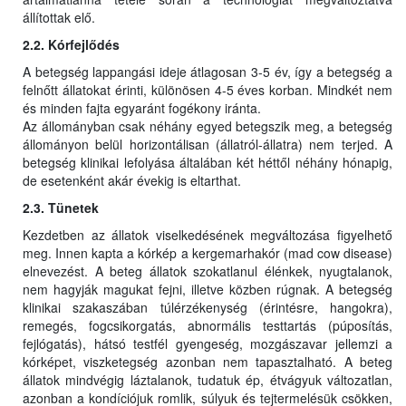
állítottak elő.
2.2. Kórfejlődés
A betegség lappangási ideje átlagosan 3-5 év, így a betegség a
felnőtt állatokat érinti, különösen 4-5 éves korban. Mindkét nem
és minden fajta egyaránt fogékony iránta.
Az állományban csak néhány egyed betegszik meg, a betegség
állományon belül horizontálisan (állatról-állatra) nem terjed. A
betegség klinikai lefolyása általában két héttől néhány hónapig,
de esetenként akár évekig is eltarthat.
2.3. Tünetek
Kezdetben az állatok viselkedésének megváltozása figyelhető
meg. Innen kapta a kórkép a kergemarhakór (mad cow disease)
elnevezést. A beteg állatok szokatlanul élénkek, nyugtalanok,
nem hagyják magukat fejni, illetve közben rúgnak. A betegség
klinikai szakaszában túlérzékenység (érintésre, hangokra),
remegés, fogcsikorgatás, abnormális testtartás (púposítás,
fejlógatás), hátsó testfél gyengeség, mozgászavar jellemzi a
kórképet, viszketegség azonban nem tapasztalható. A beteg
állatok mindvégig láztalanok, tudatuk ép, étvágyuk változatlan,
azonban a kondíciójuk romlik, súlyuk és tejtermelésük csökken,