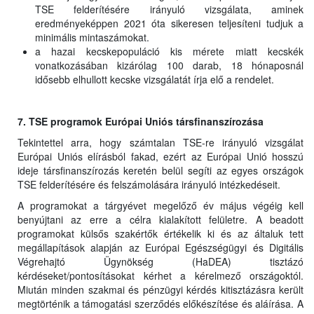
TSE felderítésére irányuló vizsgálata, aminek
eredményeképpen 2021 óta sikeresen teljesíteni tudjuk a
minimális mintaszámokat.
a hazai kecskepopuláció kis mérete miatt kecskék
vonatkozásában kizárólag 100 darab, 18 hónaposnál
idősebb elhullott kecske vizsgálatát írja elő a rendelet.
7. TSE programok Európai Uniós társfinanszírozása
Tekintettel arra, hogy számtalan TSE-re irányuló vizsgálat
Európai Uniós elírásból fakad, ezért az Európai Unió hosszú
ideje társfinanszírozás keretén belül segíti az egyes országok
TSE felderítésére és felszámolására irányuló intézkedéseit.
A programokat a tárgyévet megelőző év május végéig kell
benyújtani az erre a célra kialakított felületre. A beadott
programokat külsős szakértők értékelik ki és az általuk tett
megállapítások alapján az Európai Egészségügyi és Digitális
Végrehajtó Ügynökség (HaDEA) tisztázó
kérdéseket/pontosításokat kérhet a kérelmező országoktól.
Miután minden szakmai és pénzügyi kérdés kitisztázásra került
megtörténik a támogatási szerződés előkészítése és aláírása. A