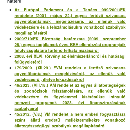
háttere
Az Európai Parlament és a Tanács 999/2001/EK
rendelete (2001. május 22.) egyes fertőző szivacsos
agyvelőbántalmak megelőzésére, az ellenük való
védekezésre és a felszámolásukra vonatkozó szabályok
megállapításáról
2009/719/EK Bizottság határozata (2009. szeptember
28.) egyes tagállamok éves BSE-ellenőrzési programjaik
felülvizsgálatára történő felhatalmazásáról
2008. évi XLVI. törvény az élelmiszerláncról és hatósági
felügyeletéről
179/2009. (XII.29.) FVM rendelet a fertőző szivacsos
agyvelőbántalmak megelőzéséről, az ellenük való
védekezésről, illetve leküzdésükről
46/2023. (VIII.18.) AM rendelet az egyes állatbetegségek
és zoonózisok felszámolására, az ellenük való
védekezésre és figyelemmel kísérésükre irányuló
nemzeti programok 2023. évi finanszírozásának
szabályairól
45/2012. (V.8.) VM rendelet a nem emberi fogyasztásra
szánt állati eredetű melléktermékekre vonatkozó
állategészségügyi szabályok megállapításáról