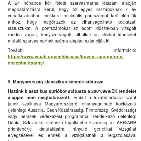
A 24 hónapos kór feletti szarvasmarha létszám alapján
meghatározásra kerül, hogy az egyes országoknak 7 év
vonatkozásában mekkora minimális pontszámot kell elérniük
ahhoz, hogy megőrizzék az elhanyagolható kockázati
státuszukat. A pontszámokat az adott időszakban vizsgált
rendes vágott, kényszervágott, elhullott és klinikai tüneteket
mutató szarvasmarhák száma alapján számolják ki.
További információ:
https://www.woah.org/en/disease/bovine-spongiform-
encephalopathy/
9. Magyarország klasszikus scrapie státusza
Hazánk klasszikus surlókór státusza a 2001/999/EK rendelet
alapján nem meghatározott.
Emiatt a továbbtartásra szánt
juhok szállítása Magyarországról elhanyagolható kockázatú
(jelenleg: Ausztria, Cseh Köztársaság, Finnország, Svédország)
vagy nemzeti védekezési programmal rendelkező (jelenleg:
Dánia, Szlovénia) státuszú tagállamba kizárólag az ARR/ARR
prionfehérje kimutatására irányuló genetikai vizsgálat
elvégzésével és ennek a vizsgálatnak a leigazolásával