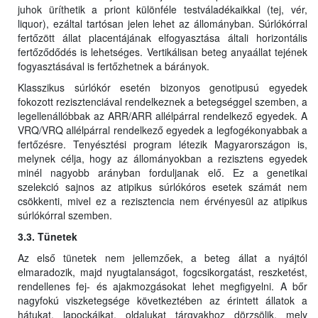
juhok üríthetik a priont különféle testváladékaikkal (tej, vér,
liquor), ezáltal tartósan jelen lehet az állományban. Súrlókórral
fertőzött állat placentájának elfogyasztása általi horizontális
fertőződődés is lehetséges. Vertikálisan beteg anyaállat tejének
fogyasztásával is fertőzhetnek a bárányok.
Klasszikus súrlókór esetén bizonyos genotipusú egyedek
fokozott rezisztenciával rendelkeznek a betegséggel szemben, a
legellenállóbbak az ARR/ARR allélpárral rendelkező egyedek. A
VRQ/VRQ allélpárral rendelkező egyedek a legfogékonyabbak a
fertőzésre. Tenyésztési program létezik Magyarországon is,
melynek célja, hogy az állományokban a rezisztens egyedek
minél nagyobb arányban forduljanak elő. Ez a genetikai
szelekció sajnos az atipikus súrlókóros esetek számát nem
csökkenti, mivel ez a rezisztencia nem érvényesül az atipikus
súrlókórral szemben.
3.3. Tünetek
Az első tünetek nem jellemzőek, a beteg állat a nyájtól
elmaradozik, majd nyugtalanságot, fogcsikorgatást, reszketést,
rendellenes fej- és ajakmozgásokat lehet megfigyelni. A bőr
nagyfokú viszketegsége következtében az érintett állatok a
hátukat, lapockáikat, oldalukat tárgyakhoz dörzsölik, mely