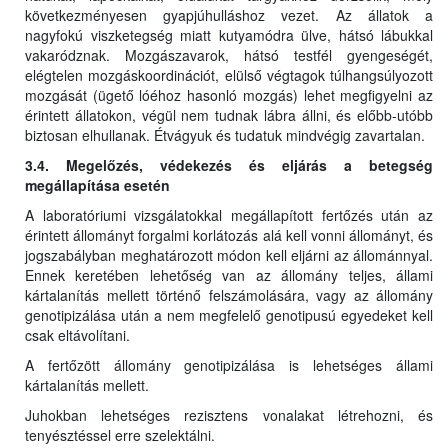
következményesen gyapjúhulláshoz vezet. Az állatok a
nagyfokú viszketegség miatt kutyamódra ülve, hátsó lábukkal
vakaródznak. Mozgászavarok, hátsó testfél gyengeségét,
elégtelen mozgáskoordinációt, elülső végtagok túlhangsúlyozott
mozgását (ügető lóéhoz hasonló mozgás) lehet megfigyelni az
érintett állatokon, végül nem tudnak lábra állni, és előbb-utóbb
biztosan elhullanak. Étvágyuk és tudatuk mindvégig zavartalan.
3.4. Megelőzés, védekezés és eljárás a betegség
megállapítása esetén
A laboratóriumi vizsgálatokkal megállapított fertőzés után az
érintett állományt forgalmi korlátozás alá kell vonni állományt, és
jogszabályban meghatározott módon kell eljárni az állománnyal.
Ennek keretében lehetőség van az állomány teljes, állami
kártalanítás mellett történő felszámolására, vagy az állomány
genotipizálása után a nem megfelelő genotipusú egyedeket kell
csak eltávolítani.
A fertőzött állomány genotipizálása is lehetséges állami
kártalanítás mellett.
Juhokban lehetséges rezisztens vonalakat létrehozni, és
tenyésztéssel erre szelektálni.