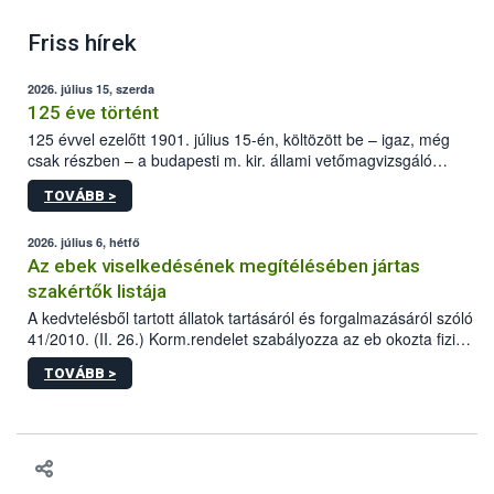
Friss hírek
2026. július 15, szerda
125 éve történt
125 évvel ezelőtt 1901. július 15-én, költözött be – igaz, még
csak részben – a budapesti m. kir. állami vetőmagvizsgáló
állomás a Kis Rókus utca 15. szám alatti, Czigler Győző által
TOVÁBB >
tervezett új épületébe.
2026. július 6, hétfő
Az ebek viselkedésének megítélésében jártas
szakértők listája
A kedvtelésből tartott állatok tartásáról és forgalmazásáról szóló
41/2010. (II. 26.) Korm.rendelet szabályozza az eb okozta fizikai
sérülés, illetve ennek veszélye keletkezésekor felmerülő
TOVÁBB >
hatósági feladatokat, valamint a veszélyes eb tartását és annak
engedélyezését. Ezen eljárások során szükség esetén be kell
vonni az ebek viselkedésének megítélésében jártas szakértőt.