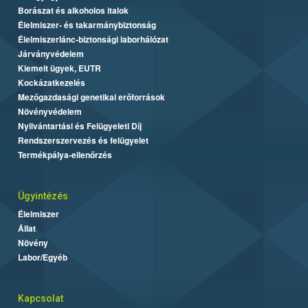
Borászat és alkoholos italok
Élelmiszer- és takarmánybiztonság
Élelmiszerlánc-biztonsági laborhálózat
Járványvédelem
Kiemelt ügyek, EUTR
Kockázatkezelés
Mezőgazdasági genetikai erőforrások
Növényvédelem
Nyilvántartási és Felügyeleti Díj
Rendszerszervezés és felügyelet
Termékpálya-ellenőrzés
Ügyintézés
Élelmiszer
Állat
Növény
Labor/Egyéb
Kapcsolat