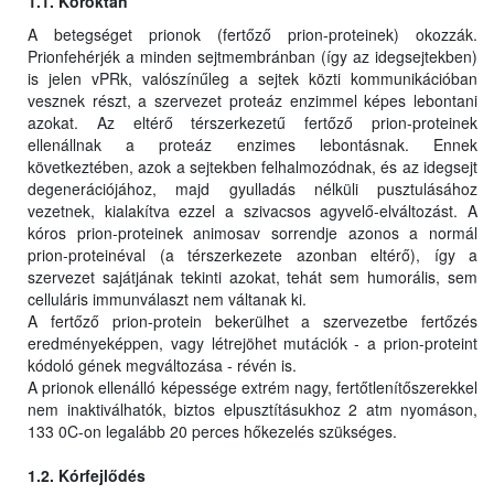
1.1. Kóroktan
A betegséget prionok (fertőző prion-proteinek) okozzák.
Prionfehérjék a minden sejtmembránban (így az idegsejtekben)
is jelen vPRk, valószínűleg a sejtek közti kommunikációban
vesznek részt, a szervezet proteáz enzimmel képes lebontani
azokat. Az eltérő térszerkezetű fertőző prion-proteinek
ellenállnak a proteáz enzimes lebontásnak. Ennek
következtében, azok a sejtekben felhalmozódnak, és az idegsejt
degenerációjához, majd gyulladás nélküli pusztulásához
vezetnek, kialakítva ezzel a szivacsos agyvelő-elváltozást. A
kóros prion-proteinek animosav sorrendje azonos a normál
prion-proteinéval (a térszerkezete azonban eltérő), így a
szervezet sajátjának tekinti azokat, tehát sem humorális, sem
celluláris immunválaszt nem váltanak ki.
A fertőző prion-protein bekerülhet a szervezetbe fertőzés
eredményeképpen, vagy létrejöhet mutációk - a prion-proteint
kódoló gének megváltozása - révén is.
A prionok ellenálló képessége extrém nagy, fertőtlenítőszerekkel
nem inaktiválhatók, biztos elpusztításukhoz 2 atm nyomáson,
133 0C-on legalább 20 perces hőkezelés szükséges.
1.2. Kórfejlődés