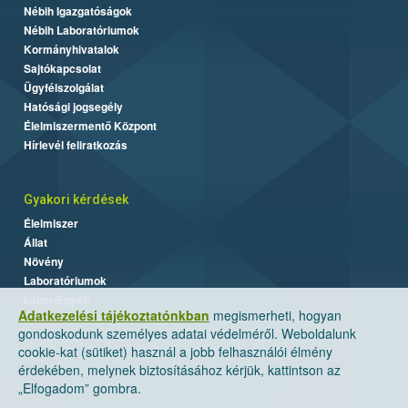
Nébih Igazgatóságok
Nébih Laboratóriumok
Kormányhivatalok
Sajtókapcsolat
Ügyfélszolgálat
Hatósági jogsegély
Élelmiszermentő Központ
Hírlevél feliratkozás
Gyakori kérdések
Élelmiszer
Állat
Növény
Laboratóriumok
Labor/Egyéb
Adatkezelési tájékoztatónkban
megismerheti, hogyan
gondoskodunk személyes adatai védelméről. Weboldalunk
cookie-kat (sütiket) használ a jobb felhasználói élmény
érdekében, melynek biztosításához kérjük, kattintson az
„Elfogadom” gombra.