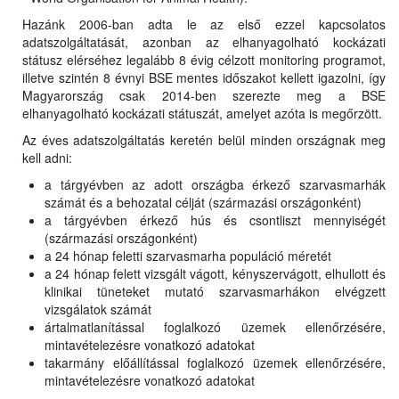
Hazánk 2006-ban adta le az első ezzel kapcsolatos
adatszolgáltatását, azonban az elhanyagolható kockázati
státusz elérséhez legalább 8 évig célzott monitoring programot,
illetve szintén 8 évnyi BSE mentes időszakot kellett igazolni, így
Magyarország csak 2014-ben szerezte meg a BSE
elhanyagolható kockázati státuszát, amelyet azóta is megőrzött.
Az éves adatszolgáltatás keretén belül minden országnak meg
kell adni:
a tárgyévben az adott országba érkező szarvasmarhák
számát és a behozatal célját (származási országonként)
a tárgyévben érkező hús és csontliszt mennyiségét
(származási országonként)
a 24 hónap feletti szarvasmarha populáció méretét
a 24 hónap felett vizsgált vágott, kényszervágott, elhullott és
klinikai tüneteket mutató szarvasmarhákon elvégzett
vizsgálatok számát
ártalmatlanítással foglalkozó üzemek ellenőrzésére,
mintavételezésre vonatkozó adatokat
takarmány előállítással foglalkozó üzemek ellenőrzésére,
mintavételezésre vonatkozó adatokat