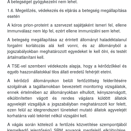
A betegséget gyógykezelni nem lehet.
1.6. Megelőzés, védekezés és eljárás a betegség megállapítása
esetén
A kóros prion-proteint a szervezet sajátjaként ismeri fel, ellene
immunválasz nem lép fel, ezért ellene immunizálni sem lehet.
A betegség megállapítása az érintett állományt haladéktalanul
forgalmi korlátozás alá kell vonni, és az állományból a
jogszabályokban meghatározott egyedeket le kell ölni, és testét
ártalmatlanítani kell.
A TSE-vel szembeni védekezés alapja, hogy a kérődzőkkel és
egyéb haszonállatokkal tilos állati eredetű fehérjét etetni.
A kérődző állományokon belüli fertőzöttség felderítésére
szolgálnak a tagállamokban bevezetett monitoring vizsgálatok,
ennek értelmében az állományokban elhullott, kényszervágott,
elkülönítetten vágott és rendes vágásra küldött állatok
agyvelejét vizsgáljuk a jogszabályban meghatározott kor felett,
ezen felül az idegrendszeri tüneteket mutató állatok agyvelejét
korhatárra való tekintet nélkül vizsgálni kell.
A vágás során kötelező a fertőzés közvetítése szempontjából
kiemelkedő jelentőségű SRM anyagok megfelelő elkülönítése,