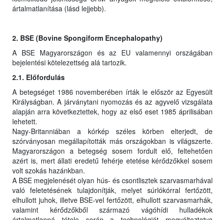
ártalmatlanítása (lásd lejjebb).
2. BSE (Bovine Spongiform Encephalopathy)
A BSE Magyarországon és az EU valamennyi országában
bejelentési kötelezettség alá tartozik.
2.1. Előfordulás
A betegséget 1986 novemberében írták le először az Egyesült
Királyságban. A járványtani nyomozás és az agyvelő vizsgálata
alapján arra következtettek, hogy az első eset 1985 áprilisában
lehetett.
Nagy-Britanniában a kórkép széles körben elterjedt, de
szórványosan megállapították más országokban is világszerte.
Magyarországon a betegség sosem fordult elő, feltehetően
azért is, mert állati eredetű fehérje etetése kérődzőkkel sosem
volt szokás hazánkban.
A BSE megjelenését olyan hús- és csontlisztek szarvasmarhával
való feletetésének tulajdonítják, melyet súrlókórral fertőzött,
elhullott juhok, illetve BSE-vel fertőzött, elhullott szarvasmarhák,
valamint kérődzőkből származó vágóhídi hulladékok
ártalmatlanná tétele során a technológiát megváltoztatva