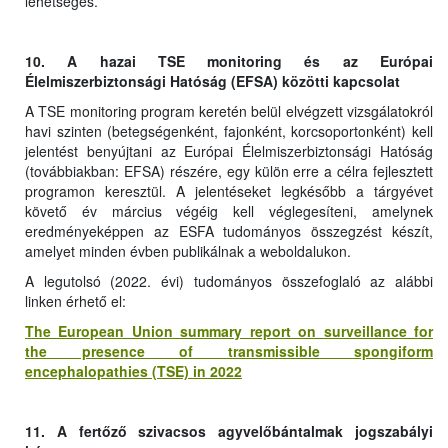
lehetséges.
10. A hazai TSE monitoring és az Európai
Élelmiszerbiztonsági Hatóság (EFSA) közötti kapcsolat
A TSE monitoring program keretén belül elvégzett vizsgálatokról
havi szinten (betegségenként, fajonként, korcsoportonként) kell
jelentést benyújtani az Európai Élelmiszerbiztonsági Hatóság
(továbbiakban: EFSA) részére, egy külön erre a célra fejlesztett
programon keresztül. A jelentéseket legkésőbb a tárgyévet
követő év március végéig kell véglegesíteni, amelynek
eredményeképpen az ESFA tudományos összegzést készít,
amelyet minden évben publikálnak a weboldalukon.
A legutolsó (2022. évi) tudományos összefoglaló az alábbi
linken érhető el:
The European Union summary report on surveillance for
the presence of transmissible spongiform
encephalopathies (TSE) in 2022
11. A fertőző szivacsos agyvelőbántalmak jogszabályi