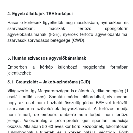
4. Egyéb állatfajok TSE kórképei
Hasonló kórképek figyelhetők meg macskákban, nyércekben és
szarvasokban: macskák fertőző spongioform
agyvelőbántalmának (FSE), nyércek fertőző agyvelőbántalma,
szarvasok sorvadásos betegsége (CWD).
5. Humán szivacsos agyvelőbántalmak
Emberben a kórkép különböző megjelenési formában
jelentkezhet:
5.1. Creutzfeldt – Jakob-szindróma (CJD)
Világszerte, így Magyarországon is előforduló, ritka betegség (1
eset/ 1 millió lakos). Spontán módon előfordulhat, oly módon,
hogy az eset nem hozható összefüggésbe BSE-vel fertőzött
szarvasmarha szöveteinek fogyasztásával. A fertőzés módja
nem ismert, de emberről-emberre nem terjed, nem fertőző
jellegű. Valószínűleg a prion-protein gén spontán mutációja
okozza. Általában 50-60 éves kor körül kezdődnek, fokozatosan
súlyosbodnak a tünetek, és a kórkép halállal végződik. Főbb