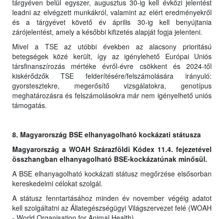
tárgyéven belül egyszer, augusztus 30-ig kell évközi jelentést
leadni az elvégzett munkákról, valamint az elért eredményekről
és a tárgyévet követő év április 30-ig kell benyújtania
zárójelentést, amely a későbbi kifizetés alapját fogja jelenteni.
Mivel a TSE az utóbbi években az alacsony prioritású
betegségek közé került, így az igénylehető Európai Uniós
társfinanszírozás mértéke évről-évre csökkent és 2024-től
kiskérődzők TSE felderítésére/felszámolására irányuló:
gyorstesztekre, megerősítő vizsgálatokra, genotípus
meghatározásra és felszámolásokra már nem igényelhető uniós
támogatás.
8. Magyarország BSE elhanyagolható kockázati státusza
Magyarország a WOAH Szárazföldi Kódex 11.4. fejezetével
összhangban elhanyagolható BSE-kockázatúnak minősül.
A BSE elhanyagolható kockázati státusz megőrzése elsősorban
kereskedelmi célokat szolgál.
A státusz fenntartásához minden év november végéig adatot
kell szolgáltatni az Állategészségügyi Világszervezet felé (WOAH
- World Organisation for Animal Health).