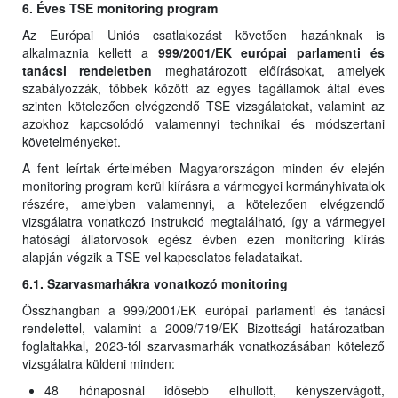
6. Éves TSE monitoring program
Az Európai Uniós csatlakozást követően hazánknak is
alkalmaznia kellett a
999/2001/EK európai parlamenti és
tanácsi rendeletben
meghatározott előírásokat, amelyek
szabályozzák, többek között az egyes tagállamok által éves
szinten kötelezően elvégzendő TSE vizsgálatokat, valamint az
azokhoz kapcsolódó valamennyi technikai és módszertani
követelményeket.
A fent leírtak értelmében Magyarországon minden év elején
monitoring program kerül kiírásra a vármegyei kormányhivatalok
részére, amelyben valamennyi, a kötelezően elvégzendő
vizsgálatra vonatkozó instrukció megtalálható, így a vármegyei
hatósági állatorvosok egész évben ezen monitoring kiírás
alapján végzik a TSE-vel kapcsolatos feladataikat.
6.1. Szarvasmarhákra vonatkozó monitoring
Összhangban a 999/2001/EK európai parlamenti és tanácsi
rendelettel, valamint a 2009/719/EK Bizottsági határozatban
foglaltakkal, 2023-tól szarvasmarhák vonatkozásában kötelező
vizsgálatra küldeni minden:
48 hónaposnál idősebb elhullott, kényszervágott,