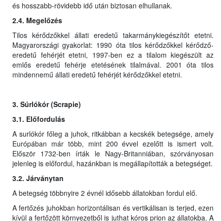
és hosszabb-rövidebb idő után biztosan elhullanak.
2.4. Megelőzés
Tilos kérődzőkkel állati eredetű takarmánykiegészítőt etetni.
Magyarországi gyakorlat: 1990 óta tilos kérődzőkkel kérődző-
eredetű fehérjét etetni, 1997-ben ez a tilalom kiegészült az
emlős eredetű fehérje etetésének tilalmával. 2001 óta tilos
mindennemű állati eredetű fehérjét kérődzőkkel etetni.
3. Súrlókór (Scrapie)
3.1. Előfordulás
A surlókór főleg a juhok, ritkábban a kecskék betegsége, amely
Európában már több, mint 200 évvel ezelőtt is ismert volt.
Először 1732-ben írták le Nagy-Britanniában, szórványosan
jelenleg is előfordul, hazánkban is megállapították a betegséget.
3.2. Járványtan
A betegség többnyire 2 évnél idősebb állatokban fordul elő.
A fertőzés juhokban horizontálisan és vertikálisan is terjed, ezen
kívül a fertőzött környezetből is juthat kóros prion az állatokba. A