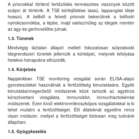
A prionokkal történő fertőződés természetes viszonyok között
szájon át történik. A TSE kórfejlődése lassú, lappangási ideje
hosszú. A bélből a felvett prionok bekerülnek a bélfodri
nyirokcsomókba, a lépbe, majd valószínűleg az idegek mentén
az agy-és gerincvelőbe jutnak.
1.3. Tünetek
Mindvégig láztalan állapot mellett fokozatosan súlyosbodó
idegrendszeri tünetek jellemzik a kórképet, melynek lefolyása
hetekre-hónapokra elhúzódik.
1.4. Kórjelzés
Napjainkban TSE monitoring vizsgálat során ELISA-alapú
gyorsteszteket használnak a fertőzöttség kimutatására. Egyéb
kimutatási/megerősítő módszerek közé tartozik az agytörzs
kórszövettani vizsgálata, immunoblot, immunhisztokémiai
módszerek. Ezen kívűl elektronmikroszkópos vizsgálatokkal is ki
lehet mutatni a fertőzöttséget. Élő állatoknál egyelőre nincs
olyan módszer, mellyel a fertőzöttséget biztosan meg tudnánk
állapítani.
1.5. Gyógykezelés