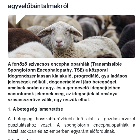
agyvelőbántalmakról
A fertőző szivacsos encephalopathiák (Transmissible
Spongioform Encephalopathy, TSE) a központi
idegrendszer lassan kialakuló, progrediáló, gyulladásos
jelenségek nélküli, degenerációval járó betegségei,
amelyek során az agy- és a gerincvelő idegsejtjeiben
vacuolumok jelennek meg, az idegsejtek állománya
szivacsszerűvé válik, egy részük elhal.
1. A betegség ismertetése
A betegség hosszabb-rövidebb idő alatt a gazdaszervezet
pusztulásához vezet. A spongioform encephalopathiák a
háziállatokban és az emberben egyaránt előfordulnak.