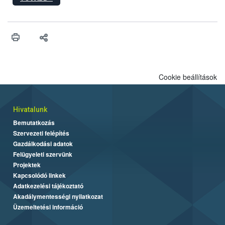
hatósági feladatokat, valamint a veszélyes eb tartását és annak
engedélyezését. Ezen eljárások során szükség esetén be kell
vonni az ebek viselkedésének megítélésében jártas szakértőt.
Cookie beállítások
Hivatalunk
Bemutatkozás
Szervezeti felépítés
Gazdálkodási adatok
Felügyeleti szervünk
Projektek
Kapcsolódó linkek
Adatkezelési tájékoztató
Akadálymentességi nyilatkozat
Üzemeltetési információ