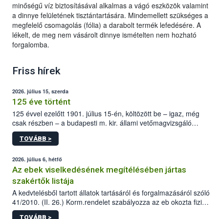
minőségű víz biztosításával alkalmas a vágó eszközök valamint
a dinnye felületének tisztántartására. Mindemellett szükséges a
megfelelő csomagolás (fólia) a darabolt termék lefedésére. A
lékelt, de meg nem vásárolt dinnye ismételten nem hozható
forgalomba.
Friss hírek
2026. július 15, szerda
125 éve történt
125 évvel ezelőtt 1901. július 15-én, költözött be – igaz, még
csak részben – a budapesti m. kir. állami vetőmagvizsgáló
állomás a Kis Rókus utca 15. szám alatti, Czigler Győző által
TOVÁBB >
tervezett új épületébe.
2026. július 6, hétfő
Az ebek viselkedésének megítélésében jártas
szakértők listája
A kedvtelésből tartott állatok tartásáról és forgalmazásáról szóló
41/2010. (II. 26.) Korm.rendelet szabályozza az eb okozta fizikai
sérülés, illetve ennek veszélye keletkezésekor felmerülő
TOVÁBB >