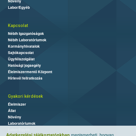
Növény
Labor/Egyéb
Kapcsolat
Nébih Igazgatóságok
Nébih Laboratóriumok
Kormányhivatalok
Sajtókapcsolat
Ügyfélszolgálat
Hatósági jogsegély
Élelmiszermentő Központ
Hírlevél feliratkozás
Gyakori kérdések
Élelmiszer
Állat
Növény
Laboratóriumok
Labor/Egyéb
Adatkezelési tájékoztatónkban
megismerheti, hogyan