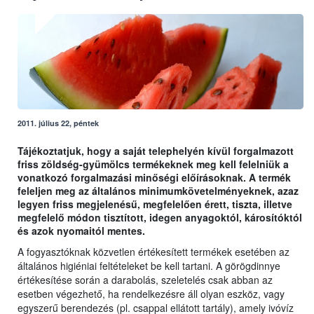
2011. július 22, péntek
Tájékoztatjuk, hogy a saját telephelyén kívül forgalmazott
friss zöldség-gyümölcs termékeknek meg kell felelniük a
vonatkozó forgalmazási minőségi előírásoknak. A termék
feleljen meg az általános minimumkövetelményeknek, azaz
legyen friss megjelenésű, megfelelően érett, tiszta, illetve
megfelelő módon tisztított, idegen anyagoktól, károsítóktól
és azok nyomaitól mentes.
A fogyasztóknak közvetlen értékesített termékek esetében az
általános higiéniai feltételeket be kell tartani. A görögdinnye
értékesítése során a darabolás, szeletelés csak abban az
esetben végezhető, ha rendelkezésre áll olyan eszköz, vagy
egyszerű berendezés (pl. csappal ellátott tartály), amely ivóvíz