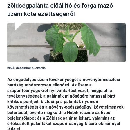
zöldségpalánta előállító és forgalmazó
üzem kötelezettségeiről
2024. december 4, szerda
Az engedélyes üzem tevékenységét a növénytermesztési
hatóság rendszeresen ellenőrzi. Az üzem a
szaporítóanyagokról nyilvántartást vezet, megjelöli a
tevékenységének a palánták minőségére hatással bíró
kritikus pontjait, biztosítja a palánták nyomon
követhetőségét és a növény-egészségügyi követelmények
betartását, évente megküldi a Nébih részére az Éves
bejelentőlapot és a Zöldségpalánta leltárt, valamint az
értékesített palántákat szaporítóanyag-kísérő okmánnyal
látja el.