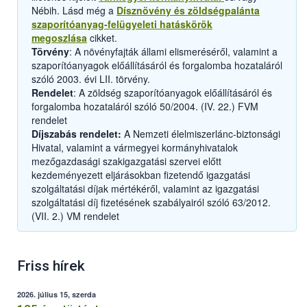
Nébih. Lásd még a
Dísznövény és zöldségpalánta
szaporítóanyag-felügyeleti hatáskörök
megoszlása
cikket.
Törvény
: A növényfajták állami elismeréséről, valamint a
szaporítóanyagok előállításáról és forgalomba hozataláról
szóló 2003. évi LII. törvény.
Rendelet
: A zöldség szaporítóanyagok előállításáról és
forgalomba hozataláról szóló 50/2004. (IV. 22.) FVM
rendelet
Díjszabás rendelet:
A Nemzeti élelmiszerlánc-biztonsági
Hivatal, valamint a vármegyei kormányhivatalok
mezőgazdasági szakigazgatási szervei előtt
kezdeményezett eljárásokban fizetendő igazgatási
szolgáltatási díjak mértékéről, valamint az igazgatási
szolgáltatási díj fizetésének szabályairól szóló 63/2012.
(VII. 2.) VM rendelet
Friss hírek
2026. július 15, szerda