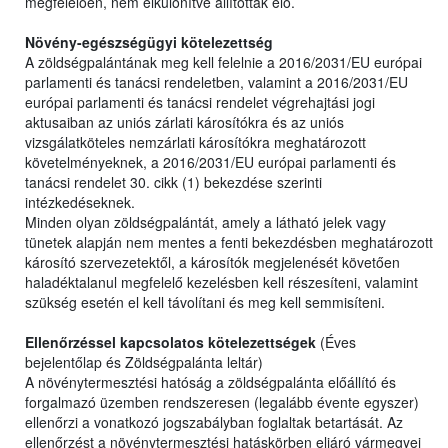
megfelelően, nem elkülönítve állították elő.
Növény-egészségügyi kötelezettség
A zöldségpalántának meg kell felelnie a 2016/2031/EU európai
parlamenti és tanácsi rendeletben, valamint a 2016/2031/EU
európai parlamenti és tanácsi rendelet végrehajtási jogi
aktusaiban az uniós zárlati károsítókra és az uniós
vizsgálatköteles nemzárlati károsítókra meghatározott
követelményeknek, a 2016/2031/EU európai parlamenti és
tanácsi rendelet 30. cikk (1) bekezdése szerinti
intézkedéseknek.
Minden olyan zöldségpalántát, amely a látható jelek vagy
tünetek alapján nem mentes a fenti bekezdésben meghatározott
károsító szervezetektől, a károsítók megjelenését követően
haladéktalanul megfelelő kezelésben kell részesíteni, valamint
szükség esetén el kell távolítani és meg kell semmisíteni.
Ellenőrzéssel kapcsolatos kötelezettségek
(Éves
bejelentőlap és Zöldségpalánta leltár)
A növénytermesztési hatóság a zöldségpalánta előállító és
forgalmazó üzemben rendszeresen (legalább évente egyszer)
ellenőrzi a vonatkozó jogszabályban foglaltak betartását. Az
ellenőrzést a növénytermesztési hatáskörben eljáró vármegyei