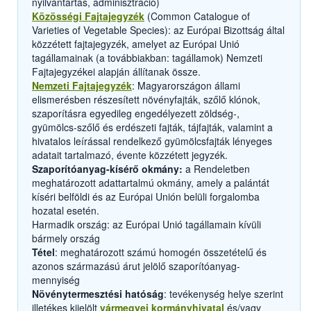
nyilvántartás, adminisztráció)
Közösségi Fajtajegyzék
(Common Catalogue of
Varieties of Vegetable Species): az Európai Bizottság által
közzétett fajtajegyzék, amelyet az Európai Unió
tagállamainak (a továbbiakban: tagállamok) Nemzeti
Fajtajegyzékei alapján állítanak össze.
Nemzeti Fajtajegyzék
: Magyarországon állami
elismerésben részesített növényfajták, szőlő klónok,
szaporításra egyedileg engedélyezett zöldség-,
gyümölcs-szőlő és erdészeti fajták, tájfajták, valamint a
hivatalos leírással rendelkező gyümölcsfajták lényeges
adatait tartalmazó, évente közzétett jegyzék.
Szaporítóanyag-kísérő okmány:
a Rendeletben
meghatározott adattartalmú okmány, amely a palántát
kíséri belföldi és az Európai Unión belüli forgalomba
hozatal esetén.
Harmadik ország: az Európai Unió tagállamain kívüli
bármely ország
Tétel
: meghatározott számú homogén összetételű és
azonos származású árut jelölő szaporítóanyag-
mennyiség
Növénytermesztési hatóság
: tevékenység helye szerint
illetékes kijelölt
vármegyei kormányhivatal
és/vagy