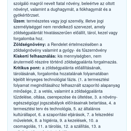
szolgáló magról nevelt fiatal növény, beleértve az oltott
növényt, valamint a dughagymát, a fiókhagymát és a
gyökértörzset.
Üzem
: természetes vagy jogi személy, illetve jogi
személyiséggel nem rendelkező szervezet, amely
zöldségpalántát hivatásszerűen előállít, tárol, kezel vagy
forgalomba hoz.
Zöldségnövény:
a Rendelet értelmezésében a
zöldségnövény valamint a gyógy- és fűszernövény
Kiskerti felhasználás:
kis mennyiségben, nem
árutermelő részére történő zöldségpalánta forgalmazás.
Kritikus pont:
a zöldségpalánta előállításának,
tárolásának, forgalomba hozatalának folyamatában
kijelölt lényeges technológiai fázis. (1. a termesztési
folyamat megindításához felhasznált szaporító alapanyag
minősége, 2. a vetés, valamint a zöldségpalánta
tűzdelése, oltása, cserepezése és ültetése, 3. a növény-
egészségügyi jogszabályok előírásainak betartása, 4. a
termesztési terv és technológia, 5. az általános
kultúrállapot, 6. a szaporítási eljárások, 7. a felszedési
műveletek, 8. a higiénia, 9. a kezelések, 10. a
csomagolás, 11. a tárolás, 12. a szállítás, 13. a