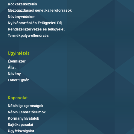
Kockázatkezelés
Mezőgazdasági genetikai erőforrások
Növényvédelem
Nyilvántartási és Felügyeleti Díj
Rendszerszervezés és felügyelet
Termékpálya-ellenőrzés
Ügyintézés
Élelmiszer
Állat
Növény
Labor/Egyéb
Kapcsolat
Nébih Igazgatóságok
Nébih Laboratóriumok
Kormányhivatalok
Sajtókapcsolat
Ügyfélszolgálat