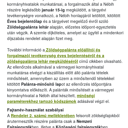
kormányhivatalok munkatársai, a forgalmazók által a Nébih
részére legkésőbb
január 15-ig
megküldött, a tárgyévi
tevékenységre vonatkozó, a Nébih honlapjáról letöltött, kitöltött
Éves bejelentőlap
és a tárgyévet megelőző évről szóló
Zöldségpalánta leltár
alapján, előzetes időpont-egyeztetés
után végzik. A szemle díjköteles, amelyet az ügyfél a mindenkori
díjszabás rendelet alapján fizet meg.
További információ a
Zöldségpalánta előállítói és
forgalmazói tevékenység éves bejelentéséről és a
zöldségpalánta leltár megküldéséről
című cikkben olvasható.
Az ellenőrzés alkalmával a vármegyei kormányhivatal
munkatársa elvégzi a kiszállítás előtt álló palánta tételek
minősítését, amennyiben az üzem a minősítendő tételekkel
kitöltött
Palánta-minősítő lap
ot az ellenőrzés időpontjára
kinyomtatva előkészíti. A palánták minősítését a vármegyei
kormányhivatal a Nébih által készített,
minőségi
paraméterekhez tartozó kódszámok
adásával végzi el.
Fajtanév-használat szabályai
A
Rendelet 2. számú mellékletében
felsorolt zöldségfajokból
árutermesztők részére palánta csak a
Nemzeti
Fajtajegyzék
ben, illetve a
Közösségi fajtajegyzék
ben