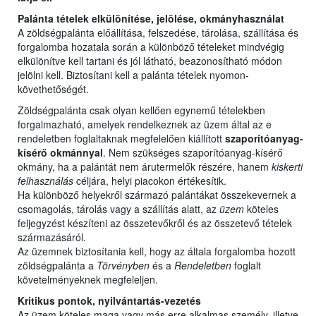
Palánta tételek elkülönítése, jelölése, okmányhasználat
A zöldségpalánta előállítása, felszedése, tárolása, szállítása és
forgalomba hozatala során a különböző tételeket mindvégig
elkülönítve kell tartani és jól látható, beazonosítható módon
jelölni kell. Biztosítani kell a palánta tételek nyomon-
követhetőségét.
Zöldségpalánta csak olyan kellően egynemű tételekben
forgalmazható, amelyek rendelkeznek az üzem által az e
rendeletben foglaltaknak megfelelően kiállított
szaporítóanyag-
kísérő okmánnyal
. Nem szükséges szaporítóanyag-kísérő
okmány, ha a palántát nem árutermelők részére, hanem
kiskerti
felhasználás
céljára, helyi piacokon értékesítik.
Ha különböző helyekről származó palántákat összekevernek a
csomagolás, tárolás vagy a szállítás alatt, az
üzem
köteles
feljegyzést készíteni az összetevőkről és az összetevő tételek
származásáról.
Az üzemnek biztosítania kell, hogy az általa forgalomba hozott
zöldségpalánta a
Törvényben
és a
Rendeletben
foglalt
követelményeknek megfeleljen.
Kritikus pontok, nyilvántartás-vezetés
Az üzem köteles maga vagy más erre alkalmas személy, illetve