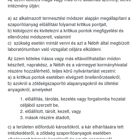
intézmény útján:
a) az alkalmazott termesztési módszer alapján megállapítani a
szaporítóanyag előállítási folyamat kritikus pontjait,
b) kidolgozni és kivitelezni a kritikus pontok megfigyelési és
ellenőrzési módszereit, valamint
c) szükség esetén mintát venni és azt a Nébih által megbízott
laboratóriumban való vizsgálat céljára elküldeni.
Az üzem köteles írásos vagy más eltávolíthatatlan módon
készített, naprakész, a Nébih és a vármegyei kormányhivatal
részére hozzáférhető, teljes körű nyilvántartást vezetni:
a) a kritikus pontok esetében elvégzett önellenőrzésekről,
b) azokról a zöldségszaporító alapanyagokról és ültetési
anyagokról, amelyeket
1. előállítás, tárolás, kezelés vagy forgalomba hozatal
céljából szerzett be,
2. előállított, tárolt, kezelt, vagy
3. mások részére átadott,
c) a területen előforduló károsítókról, a kár elhárítására tett
intézkedésről, a zöldség szaporítóanyagok esetében