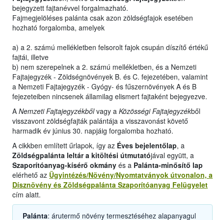
bejegyzett fajtanévvel forgalmazható.
Fajmegjelöléses palánta csak azon zöldségfajok esetében
hozható forgalomba, amelyek
a) a 2. számú mellékletben felsorolt fajok csupán díszítő értékű
fajtái, illetve
b) nem szerepelnek a 2. számú mellékletben, és a Nemzeti
Fajtajegyzék - Zöldségnövények B. és C. fejezetében, valamint
a Nemzeti Fajtajegyzék - Gyógy- és fűszernövények A és B
fejezeteiben nincsenek államilag elismert fajtaként bejegyezve.
A
Nemzeti Fajtajegyzékből
vagy a
Közösségi Fajtajegyzék
ből
visszavont zöldségfajták palántája a visszavonást követő
harmadik év június 30. napjáig forgalomba hozható.
A cikkben említett űrlapok, így az
Éves bejelentőlap
, a
Zöldségpalánta leltár a kitöltési útmutató
jával együtt, a
Szaporítóanyag-kísérő okmány
és a
Palánta-minősítő lap
elérhető az
Ügyintézés/Növény/Nyomtatványok útvonalon, a
Dísznövény és Zöldségpalánta Szaporítóanyag Felügyelet
cím alatt.
Palánta
: árutermő növény termesztéséhez alapanyagul