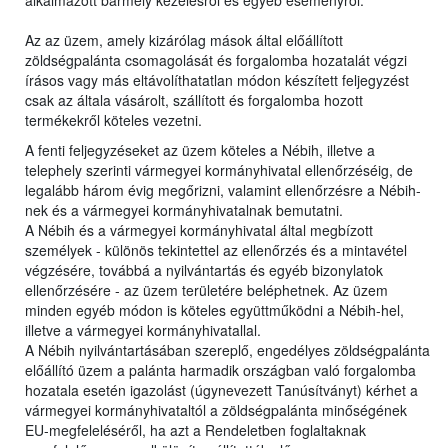
alkalmazott bármely kezelésről és egyéb eseményről.
Az az üzem, amely kizárólag mások által előállított
zöldségpalánta csomagolását és forgalomba hozatalát végzi
írásos vagy más eltávolíthatatlan módon készített feljegyzést
csak az általa vásárolt, szállított és forgalomba hozott
termékekről köteles vezetni.
A fenti feljegyzéseket az üzem köteles a Nébih, illetve a
telephely szerinti vármegyei kormányhivatal ellenőrzéséig, de
legalább három évig megőrizni, valamint ellenőrzésre a Nébih-
nek és a vármegyei kormányhivatalnak bemutatni.
A Nébih és a vármegyei kormányhivatal által megbízott
személyek - különös tekintettel az ellenőrzés és a mintavétel
végzésére, továbbá a nyilvántartás és egyéb bizonylatok
ellenőrzésére - az üzem területére beléphetnek. Az üzem
minden egyéb módon is köteles együttműködni a Nébih-hel,
illetve a vármegyei kormányhivatallal.
A Nébih nyilvántartásában szereplő, engedélyes zöldségpalánta
előállító üzem a palánta harmadik országban való forgalomba
hozatala esetén igazolást (úgynevezett Tanúsítványt) kérhet a
vármegyei kormányhivataltól a zöldségpalánta minőségének
EU-megfeleléséről, ha azt a Rendeletben foglaltaknak