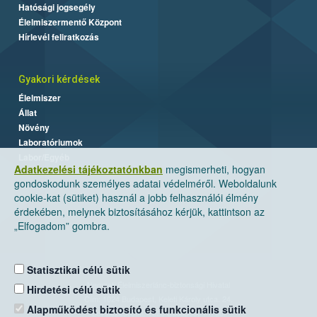
Hatósági jogsegély
Élelmiszermentő Központ
Hírlevél feliratkozás
Gyakori kérdések
Élelmiszer
Állat
Növény
Laboratóriumok
Labor/Egyéb
Adatkezelési tájékoztatónkban
megismerheti, hogyan
gondoskodunk személyes adatai védelméről. Weboldalunk
cookie-kat (sütiket) használ a jobb felhasználói élmény
érdekében, melynek biztosításához kérjük, kattintson az
„Elfogadom” gombra.
Statisztikai célú sütik
Nemzeti Élelmiszerlánc-biztonsági Hivatal
Hirdetési célú sütik
Cím: 1024 Budapest, Keleti Károly utca. 24.
Alapműködést biztosító és funkcionális sütik
Levelezési cím: 1525 Budapest. Pf. 30.