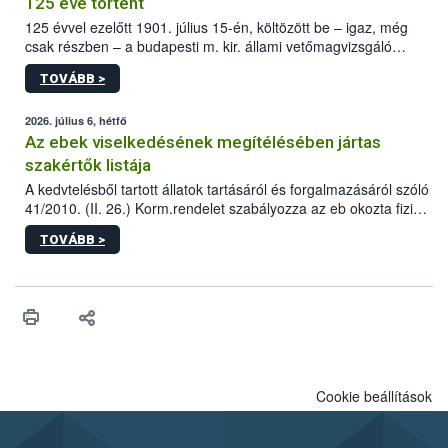
125 éve történt
125 évvel ezelőtt 1901. július 15-én, költözött be – igaz, még
csak részben – a budapesti m. kir. állami vetőmagvizsgáló
állomás a Kis Rókus utca 15. szám alatti, Czigler Győző által
TOVÁBB >
tervezett új épületébe.
2026. július 6, hétfő
Az ebek viselkedésének megítélésében jártas
szakértők listája
A kedvtelésből tartott állatok tartásáról és forgalmazásáról szóló
41/2010. (II. 26.) Korm.rendelet szabályozza az eb okozta fizikai
sérülés, illetve ennek veszélye keletkezésekor felmerülő
TOVÁBB >
hatósági feladatokat, valamint a veszélyes eb tartását és annak
engedélyezését. Ezen eljárások során szükség esetén be kell
vonni az ebek viselkedésének megítélésében jártas szakértőt.
Cookie beállítások