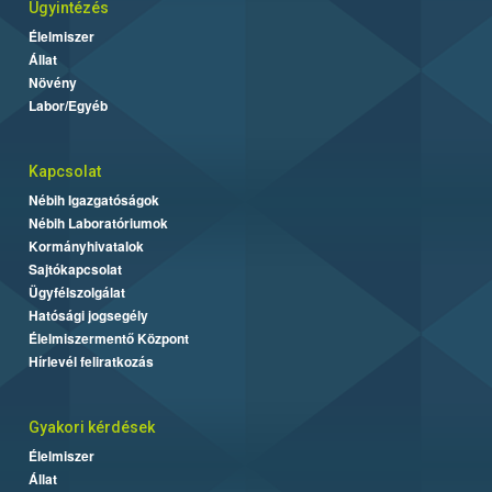
Ügyintézés
Élelmiszer
Állat
Növény
Labor/Egyéb
Kapcsolat
Nébih Igazgatóságok
Nébih Laboratóriumok
Kormányhivatalok
Sajtókapcsolat
Ügyfélszolgálat
Hatósági jogsegély
Élelmiszermentő Központ
Hírlevél feliratkozás
Gyakori kérdések
Élelmiszer
Állat