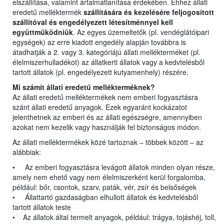
elszállítása, valamint ártalmatlanítása érdekében. Ehhez állati
eredetű melléktermék
szállítására és kezelésére feljogosított
szállítóval és engedélyezett létesítménnyel kell
együttműködniük
. Az egyes üzemeltetők (pl. vendéglátóipari
egységek) az erre kiadott engedély alapján továbbra is
átadhatják a 2. vagy 3. kategóriájú állati mellékterméket (pl.
élelmiszerhulladékot) az állatkerti állatok vagy a kedvtelésből
tartott állatok (pl. engedélyezett kutyamenhely) részére.
Mi számít állati eredetű mellékterméknek?
Az állati eredetű melléktermékek nem emberi fogyasztásra
szánt állati eredetű anyagok. Ezek egyaránt kockázatot
jelenthetnek az emberi és az állati egészségre, amennyiben
azokat nem kezelik vagy használják fel biztonságos módon.
Az állati melléktermékek közé tartoznak – többek között – az
alábbiak:
• Az emberi fogyasztásra levágott állatok minden olyan része,
amely nem ehető vagy nem élelmiszerként kerül forgalomba,
például: bőr, csontok, szarv, paták, vér, zsír és belsőségek
• Állattartó gazdaságban elhullott állatok és kedvtelésből
tartott állatok teste
• Az állatok által termelt anyagok, például: trágya, tojáshéj, toll,