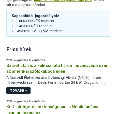
várja a megkereséseket.
Kapcsolódó jogszabályok:
• 1069/2009/EK rendelet
• 142/2011/EU rendelet
• 45/2012. (V. 8.) VM rendelet
Friss hírek
2026. augusztus 6, csütörtök
Szüret után is alkalmazható három növényvédő szer
az amerikai szőlőkabóca ellen
A Nemzeti Élelmiszerlánc-biztonsági Hivatal (Nébih) három
növényvédő szer – Decis Forte, Klartan 24 EW, Oroganic –
engedélyokiratát módosította, így azok a szüretet követően,
TOVÁBB >
egészen a vesszőérettség (BBCH 91) stádiumáig
felhasználhatóak a szőlőben. A kiterjesztések célja, hogy a korai
érésű szőlőkben is legyen lehetőség a károsító elleni további
2026. augusztus 6, csütörtök
védekezésre. Az Oroganic készítmény kis kiszerelésben kiskerti
Kerti sütögetés biztonságosan: a Nébih tanácsai
felhasználók számára is elérhető és ökológiai termesztésben is
nyári grillezéshez