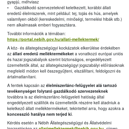
gyapjú, méhviasz
• Gazdálkodó szervezeteknél keletkezett, korábbi állati
eredetű élelmiszerek, mint például: tej, tojás és hús, amelyek
valamilyen okból (kereskedelmi, minőségi, termelési hibák stb.)
nem alkalmasak emberi fogyasztásra.
További információk a témában:
https://portal.nebih.gov.hu/allati-mellektermek/
A köz- és állategészségügyi kockázatok elkerülése érdekében
az
állati eredetű melléktermékeket
a vonatkozó európai uniós
és hazai jogszabályok szerint biztonságos, engedélyezett
üzemeltetők által, az állategészségügyi jogszabályi előírásoknak
megfelelő módon kell összegyűjteni, elszállítani, feldolgozni és
ártalmatlanítani.
A fentiek kapcsán az
élelmiszerlánc-felügyelet alá tartozó
tevékenységet folytató gazdálkodó szervezeteknek
továbbra is az élelmiszerlánc-felügyeleti hatóság által
engedélyezett szállítók és üzemeltetők részére kell átadniuk a
keletkező állati melléktermékeket, tekintettel arra, hogy azokra a
koncesszió hatálya nem terjed ki
.
Kérdés esetén a Nébih Állategészségügyi és Állatvédelmi
Igazgatósága az
allatimellektermek@nebih.gov.hu
címen