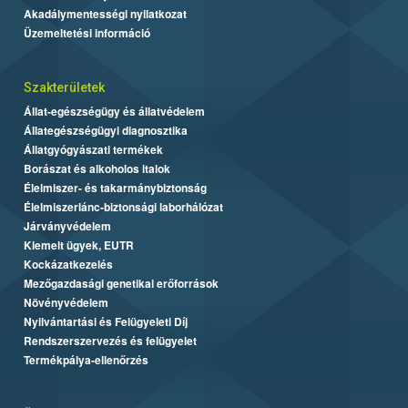
Akadálymentességi nyilatkozat
Üzemeltetési információ
Szakterületek
Állat-egészségügy és állatvédelem
Állategészségügyi diagnosztika
Állatgyógyászati termékek
Borászat és alkoholos italok
Élelmiszer- és takarmánybiztonság
Élelmiszerlánc-biztonsági laborhálózat
Járványvédelem
Kiemelt ügyek, EUTR
Kockázatkezelés
Mezőgazdasági genetikai erőforrások
Növényvédelem
Nyilvántartási és Felügyeleti Díj
Rendszerszervezés és felügyelet
Termékpálya-ellenőrzés