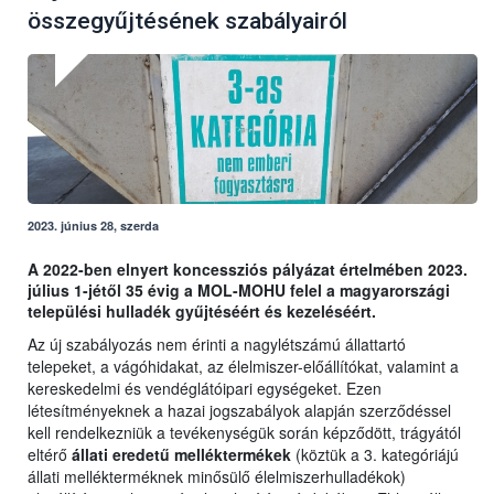
összegyűjtésének szabályairól
2023. június 28, szerda
A 2022-ben elnyert koncessziós pályázat értelmében 2023.
július 1-jétől 35 évig a MOL-MOHU felel a magyarországi
települési hulladék gyűjtéséért és kezeléséért.
Az új szabályozás nem érinti a nagylétszámú állattartó
telepeket, a vágóhidakat, az élelmiszer-előállítókat, valamint a
kereskedelmi és vendéglátóipari egységeket. Ezen
létesítményeknek a hazai jogszabályok alapján szerződéssel
kell rendelkezniük a tevékenységük során képződött, trágyától
eltérő
állati eredetű melléktermékek
(köztük a 3. kategóriájú
állati mellékterméknek minősülő élelmiszerhulladékok)