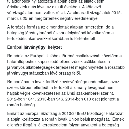
tulajdonosok nyilatkozata alapján ezek az állatok sem
érintkeztek más lóval az elmúlt években. A kötelező
vérvizsgálaton nem vettek részt. Az elmaradt vizsgálatok 2015.
március 25-én megtörténtek negatív eredménnyel.
A fertőzés forrása az elmondottak alapján ismeretlen, de a
betegség járványtanából és kórlefolyásából következően a
fertőződés akár évekkel korábban is történhetett.
Európai járványügyi helyzet
Románia az Európai Unióhoz történő csatlakozását követően a
határátlépéshez kapcsolódó ellenőrzések csökkentése a
járványos állatbetegségek terjedését megkönnyítette a rosszabb
járványügyi státuszban lévő ország felől.
Romániában a lovak fertőző kevésvérűsége endemikus, azaz
széles körben elterjedt, a fertőzött állomány levágását nem
hajtják végre következetesen az Unió szakemberei szerint.
2012-ben 1641, 2013-ban 946, 2014-ben 610 eset jelentett a
román hatóság.
Emiatt az Európai Bizottság a 2010/346/EU Bizottsági Határozat
alapján korlátozza a román lovak Unión belüli mozgását. Ennek
ellenére illegális ló kereskedelem folyományaként a betegség