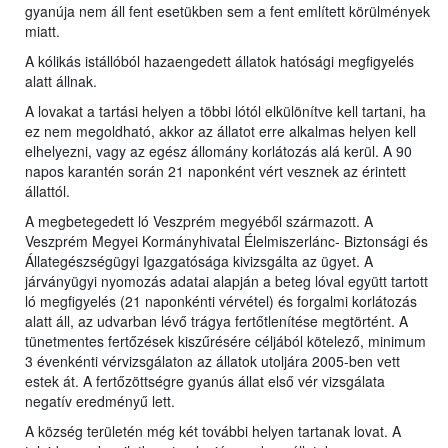
gyanúja nem áll fent esetükben sem a fent említett körülmények
miatt.
A kólikás istállóból hazaengedett állatok hatósági megfigyelés
alatt állnak.
A lovakat a tartási helyen a többi lótól elkülönítve kell tartani, ha
ez nem megoldható, akkor az állatot erre alkalmas helyen kell
elhelyezni, vagy az egész állomány korlátozás alá kerül. A 90
napos karantén során 21 naponként vért vesznek az érintett
állattól.
A megbetegedett ló Veszprém megyéből származott. A
Veszprém Megyei Kormányhivatal Élelmiszerlánc- Biztonsági és
Állategészségügyi Igazgatósága kivizsgálta az ügyet. A
járványügyi nyomozás adatai alapján a beteg lóval együtt tartott
ló megfigyelés (21 naponkénti vérvétel) és forgalmi korlátozás
alatt áll, az udvarban lévő trágya fertőtlenítése megtörtént. A
tünetmentes fertőzések kiszűrésére céljából kötelező, minimum
3 évenkénti vérvizsgálaton az állatok utoljára 2005-ben vett
estek át. A fertőzöttségre gyanús állat első vér vizsgálata
negatív eredményű lett.
A község területén még két további helyen tartanak lovat. A