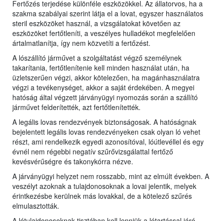
Fertőzés terjedése különféle eszközökkel. Az állatorvos, ha a
szakma szabályai szerint látja el a lovat, egyszer használatos
steril eszközöket használ, a vizsgálatokat követően az
eszközöket fertőtleníti, a veszélyes hulladékot megfelelően
ártalmatlanítja, így nem közvetíti a fertőzést.
A lószállító járművet a szolgáltatást végző személynek
takarítania, fertőtlenítenie kell minden használat után, ha
üzletszerűen végzi, akkor kötelezően, ha magánhasználatra
végzi a tevékenységet, akkor a saját érdekében. A megyei
hatóság által végzett járványügyi nyomozás során a szállító
járművet felderítették, azt fertőtlenítették.
A legális lovas rendezvények biztonságosak. A hatóságnak
bejelentett legális lovas rendezvényeken csak olyan ló vehet
részt, ami rendelkezik egyedi azonosítóval, lóútlevéllel és egy
évnél nem régebbi negatív szűrővizsgálattal fertőző
kevésvérűségre és takonykórra nézve.
A járványügyi helyzet nem rosszabb, mint az elmúlt években. A
veszélyt azoknak a tulajdonosoknak a lovai jelentik, melyek
érintkezésbe kerülnek más lovakkal, de a kötelező szűrés
elmulasztották.
A lótulajdonosoknak tisztában kell lenniük a lótartással járó