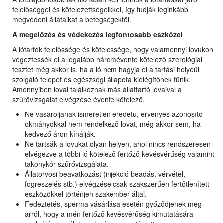
felelőséggel és kötelezettségeikkel, így tudják leginkább
megvédeni állataikat a betegségektől.
A megelőzés és védekezés legfontosabb eszközei
A lótartók felelőssége és kötelessége, hogy valamennyi lovukon
végeztessék el a legalább háromévente kötelező szerológiai
tesztet még akkor is, ha a ló nem hagyja el a tartási helyéül
szolgáló telepet és egészségi állapota kielégítőnek tűnik.
Amennyiben lovai találkoznak más állattartó lovaival a
szűrővizsgálat elvégzése évente kötelező.
Ne vásároljanak ismeretlen eredetű, érvényes azonosító
okmányokkal nem rendelkező lovat, még akkor sem, ha
kedvező áron kínálják.
Ne tartsák a lovukat olyan helyen, ahol nincs rendszeresen
elvégezve a többi ló kötelező fertőző kevésvérűség valamint
takonykór szűrővizsgálata.
Állatorvosi beavatkozást (injekció beadás, vérvétel,
fogreszelés stb.) elvégzése csak szakszerűen fertőtlenített
eszközökkel történjen szakember által.
Fedeztetés, sperma vásárlása esetén győződjenek meg
arról, hogy a mén fertőző kevésvérűség kimutatására