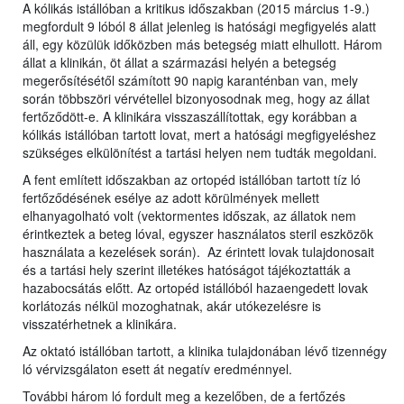
A kólikás istállóban a kritikus időszakban (2015 március 1-9.)
megfordult 9 lóból 8 állat jelenleg is hatósági megfigyelés alatt
áll, egy közülük időközben más betegség miatt elhullott. Három
állat a klinikán, öt állat a származási helyén a betegség
megerősítésétől számított 90 napig karanténban van, mely
során többszöri vérvétellel bizonyosodnak meg, hogy az állat
fertőződött-e. A klinikára visszaszállítottak, egy korábban a
kólikás istállóban tartott lovat, mert a hatósági megfigyeléshez
szükséges elkülönítést a tartási helyen nem tudták megoldani.
A fent említett időszakban az ortopéd istállóban tartott tíz ló
fertőződésének esélye az adott körülmények mellett
elhanyagolható volt (vektormentes időszak, az állatok nem
érintkeztek a beteg lóval, egyszer használatos steril eszközök
használata a kezelések során). Az érintett lovak tulajdonosait
és a tartási hely szerint illetékes hatóságot tájékoztatták a
hazabocsátás előtt. Az ortopéd istállóból hazaengedett lovak
korlátozás nélkül mozoghatnak, akár utókezelésre is
visszatérhetnek a klinikára.
Az oktató istállóban tartott, a klinika tulajdonában lévő tizennégy
ló vérvizsgálaton esett át negatív eredménnyel.
További három ló fordult meg a kezelőben, de a fertőzés