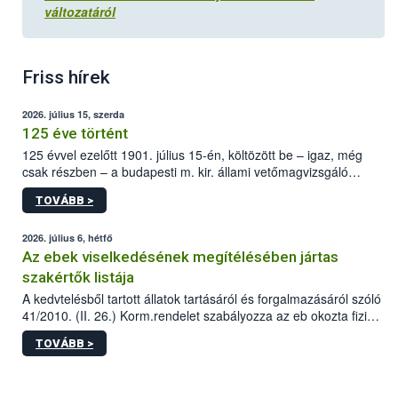
változatáról
Friss hírek
2026. július 15, szerda
125 éve történt
125 évvel ezelőtt 1901. július 15-én, költözött be – igaz, még
csak részben – a budapesti m. kir. állami vetőmagvizsgáló
állomás a Kis Rókus utca 15. szám alatti, Czigler Győző által
TOVÁBB >
tervezett új épületébe.
2026. július 6, hétfő
Az ebek viselkedésének megítélésében jártas
szakértők listája
A kedvtelésből tartott állatok tartásáról és forgalmazásáról szóló
41/2010. (II. 26.) Korm.rendelet szabályozza az eb okozta fizikai
sérülés, illetve ennek veszélye keletkezésekor felmerülő
TOVÁBB >
hatósági feladatokat, valamint a veszélyes eb tartását és annak
engedélyezését. Ezen eljárások során szükség esetén be kell
vonni az ebek viselkedésének megítélésében jártas szakértőt.