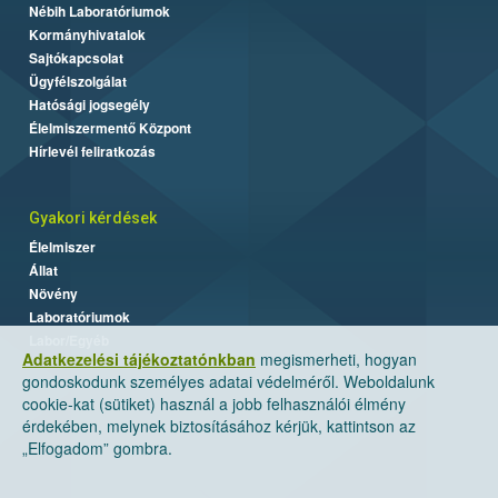
Nébih Laboratóriumok
Kormányhivatalok
Sajtókapcsolat
Ügyfélszolgálat
Hatósági jogsegély
Élelmiszermentő Központ
Hírlevél feliratkozás
Gyakori kérdések
Élelmiszer
Állat
Növény
Laboratóriumok
Labor/Egyéb
Adatkezelési tájékoztatónkban
megismerheti, hogyan
gondoskodunk személyes adatai védelméről. Weboldalunk
cookie-kat (sütiket) használ a jobb felhasználói élmény
érdekében, melynek biztosításához kérjük, kattintson az
„Elfogadom” gombra.