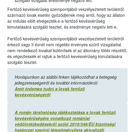
szolgáló vizsgálat eredménye negatív lett.
Fertőző kevésvérűség szempontjából veszélyeztetett területről
származó lovak esetén győződjenek meg arról, hogy az állaton
az indulás előtt elvégezték-e a fertőző kevésvérűség
kimutatására szolgáló tesztet, és eredménye negatív lett-e.
Fertőző kevésvérűség szempontjából veszélyeztetett területről
érkező vagy 3 évnél nem régebbi érvényes szűrő vizsgálattal
nem rendelkező lovakat különítsék el az állomány többi részétől,
és végeztessék el rajtuk a fertőző kevésvérűség kimutatására
szolgáló tesztet.
Honlapunkon az alábbi linken tájékozódhat a betegség
jellegzetességeiről és további információkról:
Amit érdemes tudni a lovak fertőző
kevésvérűségéről
A román társhatóság tájékoztatása a lovak fertőző
kevésvérűségére vonatkozó romániai
védőintézkedésekről szóló 2010/346/EU bizottsági
határozat szerinti létesítménylista aktualizált