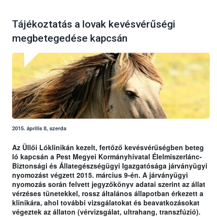
Tájékoztatás a lovak kevésvérűségi
megbetegedése kapcsán
2015. április 8, szerda
Az Üllői Lóklinikán kezelt, fertőző kevésvérűségben beteg
ló kapcsán a Pest Megyei Kormányhivatal Élelmiszerlánc-
Biztonsági és Állategészségügyi Igazgatósága járványügyi
nyomozást végzett 2015. március 9-én. A járványügyi
nyomozás során felvett jegyzőkönyv adatai szerint az állat
vérzéses tünetekkel, rossz általános állapotban érkezett a
klinikára, ahol további vizsgálatokat és beavatkozásokat
végeztek az állaton (vérvizsgálat, ultrahang, transzfúzió).