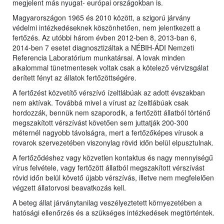
megjelent más nyugat- európai országokban is.
Magyarországon 1965 és 2010 között, a szigorú járvány
védelmi intézkedéseknek köszönhetően, nem jelentkezett a
fertőzés. Az utóbbi három évben 2012-ben 8, 2013-ban 6,
2014-ben 7 esetet diagnosztizáltak a NÉBIH-ÁDI Nemzeti
Referencia Laboratórium munkatársai. A lovak minden
alkalommal tünetmentesek voltak csak a kötelező vérvizsgálat
derített fényt az állatok fertőzöttségére.
A fertőzést közvetítő vérszívó ízeltlábúak az adott évszakban
nem aktívak. Továbbá mivel a vírust az ízeltlábúak csak
hordozzák, bennük nem szaporodik, a fertőzött állatból történő
megszakított vérszívást követően sem juttatják 200-300
méternél nagyobb távolságra, mert a fertőzőképes vírusok a
rovarok szervezetében viszonylag rövid időn belül elpusztulnak.
A fertőződéshez vagy közvetlen kontaktus és nagy mennyiségű
vírus felvétele, vagy fertőzött állatból megszakított vérszívást
rövid időn belül követő újabb vérszívás, illetve nem megfelelően
végzett állatorvosi beavatkozás kell.
A beteg állat járványtanilag veszélyeztetett környezetében a
hatósági ellenőrzés és a szükséges intézkedések megtörténtek.