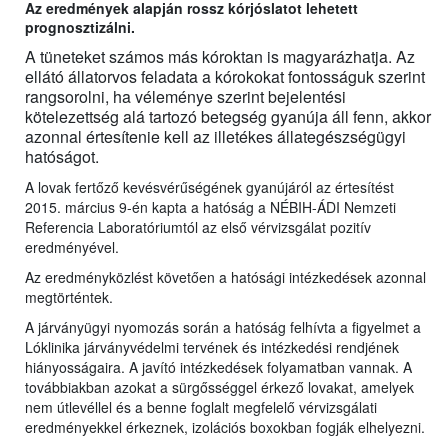
Az eredmények alapján rossz kórjóslatot lehetett
prognosztizálni.
A tüneteket számos más kóroktan is magyarázhatja. Az
ellátó állatorvos feladata a kórokokat fontosságuk szerint
rangsorolni, ha véleménye szerint bejelentési
kötelezettség alá tartozó betegség gyanúja áll fenn, akkor
azonnal értesítenie kell az illetékes állategészségügyi
hatóságot.
A lovak fertőző kevésvérűségének gyanújáról az értesítést
2015. március 9-én kapta a hatóság a NÉBIH-ÁDI Nemzeti
Referencia Laboratóriumtól az első vérvizsgálat pozitív
eredményével.
Az eredményközlést követően a hatósági intézkedések azonnal
megtörténtek.
A járványügyi nyomozás során a hatóság felhívta a figyelmet a
Lóklinika járványvédelmi tervének és intézkedési rendjének
hiányosságaira. A javító intézkedések folyamatban vannak. A
továbbiakban azokat a sürgősséggel érkező lovakat, amelyek
nem útlevéllel és a benne foglalt megfelelő vérvizsgálati
eredményekkel érkeznek, izolációs boxokban fogják elhelyezni.