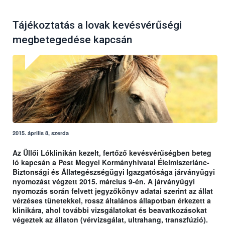
Tájékoztatás a lovak kevésvérűségi
megbetegedése kapcsán
2015. április 8, szerda
Az Üllői Lóklinikán kezelt, fertőző kevésvérűségben beteg
ló kapcsán a Pest Megyei Kormányhivatal Élelmiszerlánc-
Biztonsági és Állategészségügyi Igazgatósága járványügyi
nyomozást végzett 2015. március 9-én. A járványügyi
nyomozás során felvett jegyzőkönyv adatai szerint az állat
vérzéses tünetekkel, rossz általános állapotban érkezett a
klinikára, ahol további vizsgálatokat és beavatkozásokat
végeztek az állaton (vérvizsgálat, ultrahang, transzfúzió).