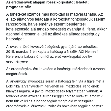
Az eredmények alapján rossz kórjóslatot lehetett
prognosztizálni.
A tüneteket számos más kóroktan is magyarázhatja. Az
ellátó állatorvos feladata a kórokokat fontosságuk szerint
rangsorolni, ha véleménye szerint bejelentési
kötelezettség alá tartozó betegség gyanúja áll fenn, akkor
azonnal értesítenie kell az illetékes állategészségügyi
hatóságot.
A lovak fertőző kevésvérűségének gyanújáról az értesítést
2015. március 9-én kapta a hatóság a NÉBIH-ÁDI Nemzeti
Referencia Laboratóriumtól az első vérvizsgálat pozitív
eredményével.
Az eredményközlést követően a hatósági intézkedések azonnal
megtörténtek.
A járványügyi nyomozás során a hatóság felhívta a figyelmet a
Lóklinika járványvédelmi tervének és intézkedési rendjének
hiányosságaira. A javító intézkedések folyamatban vannak. A
továbbiakban azokat a sürgősséggel érkező lovakat, amelyek
nem útlevéllel és a benne foglalt megfelelő vérvizsgálati
eredményekkel érkeznek, izolációs boxokban fogják elhelyezni.