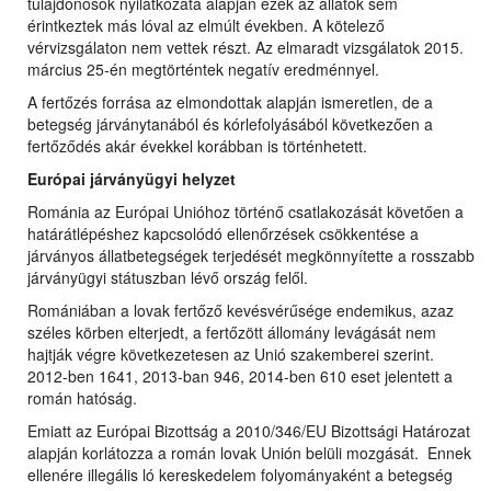
tulajdonosok nyilatkozata alapján ezek az állatok sem
érintkeztek más lóval az elmúlt években. A kötelező
vérvizsgálaton nem vettek részt. Az elmaradt vizsgálatok 2015.
március 25-én megtörténtek negatív eredménnyel.
A fertőzés forrása az elmondottak alapján ismeretlen, de a
betegség járványtanából és kórlefolyásából következően a
fertőződés akár évekkel korábban is történhetett.
Európai járványügyi helyzet
Románia az Európai Unióhoz történő csatlakozását követően a
határátlépéshez kapcsolódó ellenőrzések csökkentése a
járványos állatbetegségek terjedését megkönnyítette a rosszabb
járványügyi státuszban lévő ország felől.
Romániában a lovak fertőző kevésvérűsége endemikus, azaz
széles körben elterjedt, a fertőzött állomány levágását nem
hajtják végre következetesen az Unió szakemberei szerint.
2012-ben 1641, 2013-ban 946, 2014-ben 610 eset jelentett a
román hatóság.
Emiatt az Európai Bizottság a 2010/346/EU Bizottsági Határozat
alapján korlátozza a román lovak Unión belüli mozgását. Ennek
ellenére illegális ló kereskedelem folyományaként a betegség