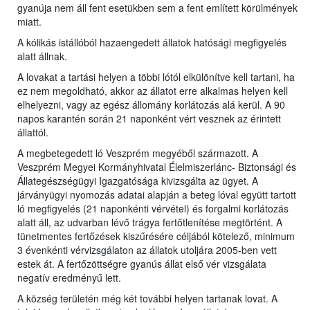
gyanúja nem áll fent esetükben sem a fent említett körülmények
miatt.
A kólikás istállóból hazaengedett állatok hatósági megfigyelés
alatt állnak.
A lovakat a tartási helyen a többi lótól elkülönítve kell tartani, ha
ez nem megoldható, akkor az állatot erre alkalmas helyen kell
elhelyezni, vagy az egész állomány korlátozás alá kerül. A 90
napos karantén során 21 naponként vért vesznek az érintett
állattól.
A megbetegedett ló Veszprém megyéből származott. A
Veszprém Megyei Kormányhivatal Élelmiszerlánc- Biztonsági és
Állategészségügyi Igazgatósága kivizsgálta az ügyet. A
járványügyi nyomozás adatai alapján a beteg lóval együtt tartott
ló megfigyelés (21 naponkénti vérvétel) és forgalmi korlátozás
alatt áll, az udvarban lévő trágya fertőtlenítése megtörtént. A
tünetmentes fertőzések kiszűrésére céljából kötelező, minimum
3 évenkénti vérvizsgálaton az állatok utoljára 2005-ben vett
estek át. A fertőzöttségre gyanús állat első vér vizsgálata
negatív eredményű lett.
A község területén még két további helyen tartanak lovat. A