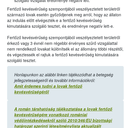
szolgáló vizsgálat eredménye negatív lett.
Fertőző kevésvérűség szempontjából veszélyeztetett területről
származó lovak esetén győződjenek meg arról, hogy az állaton
az indulás előtt elvégezték-e a fertőző kevésvérűség
kimutatására szolgáló tesztet, és eredménye negatív lett-e.
Fertőző kevésvérűség szempontjából veszélyeztetett területről
érkező vagy 3 évnél nem régebbi érvényes szűrő vizsgálattal
nem rendelkező lovakat különítsék el az állomány többi részétől,
és végeztessék el rajtuk a fertőző kevésvérűség kimutatására
szolgáló tesztet.
Honlapunkon az alábbi linken tájékozódhat a betegség
jellegzetességeiről és további információkról:
Amit érdemes tudni a lovak fertőző
kevésvérűségéről
A román társhatóság tájékoztatása a lovak fertőző
kevésvérűségére vonatkozó romániai
védőintézkedésekről szóló 2010/346/EU bizottsági
határozat szerinti létesítménylista aktualizált