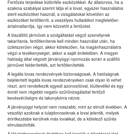
Fertőzés terjedése különféle eszközökkel. Az állatorvos, ha a
szakma szabályai szerint látja el a lovat, egyszer használatos
steril eszközöket használ, a vizsgálatokat követően az
eszközöket fertőtleníti, a veszélyes hulladékot megfelelően
ártalmatlanítja, így nem közvetíti a fertőzést.
A lószállító járművet a szolgáltatást végző személynek
takarítania, fertőtlenítenie kell minden használat után, ha
üzletszerűen végzi, akkor kötelezően, ha magánhasználatra
végzi a tevékenységet, akkor a saját érdekében. A megyei
hatóság által végzett járványügyi nyomozás során a szállító
járművet felderítették, azt fertőtlenítették.
A legális lovas rendezvények biztonságosak. A hatóságnak
bejelentett legális lovas rendezvényeken csak olyan ló vehet
részt, ami rendelkezik egyedi azonosítóval, lóútlevéllel és egy
évnél nem régebbi negatív szűrővizsgálattal fertőző
kevésvérűségre és takonykórra nézve.
A járványügyi helyzet nem rosszabb, mint az elmúlt években. A
veszélyt azoknak a tulajdonosoknak a lovai jelentik, melyek
érintkezésbe kerülnek más lovakkal, de a kötelező szűrés
elmulasztották.
A lótulajdonosoknak tisztában kell lenniük a lótartással járó