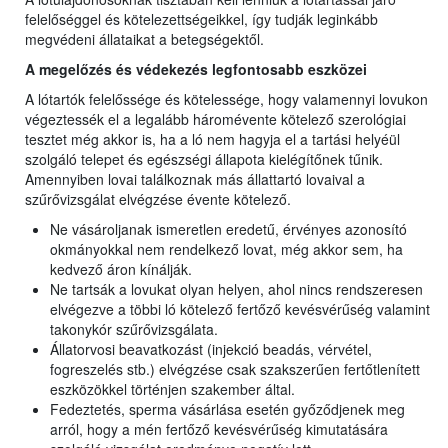
felelőséggel és kötelezettségeikkel, így tudják leginkább
megvédeni állataikat a betegségektől.
A megelőzés és védekezés legfontosabb eszközei
A lótartók felelőssége és kötelessége, hogy valamennyi lovukon
végeztessék el a legalább háromévente kötelező szerológiai
tesztet még akkor is, ha a ló nem hagyja el a tartási helyéül
szolgáló telepet és egészségi állapota kielégítőnek tűnik.
Amennyiben lovai találkoznak más állattartó lovaival a
szűrővizsgálat elvégzése évente kötelező.
Ne vásároljanak ismeretlen eredetű, érvényes azonosító
okmányokkal nem rendelkező lovat, még akkor sem, ha
kedvező áron kínálják.
Ne tartsák a lovukat olyan helyen, ahol nincs rendszeresen
elvégezve a többi ló kötelező fertőző kevésvérűség valamint
takonykór szűrővizsgálata.
Állatorvosi beavatkozást (injekció beadás, vérvétel,
fogreszelés stb.) elvégzése csak szakszerűen fertőtlenített
eszközökkel történjen szakember által.
Fedeztetés, sperma vásárlása esetén győződjenek meg
arról, hogy a mén fertőző kevésvérűség kimutatására