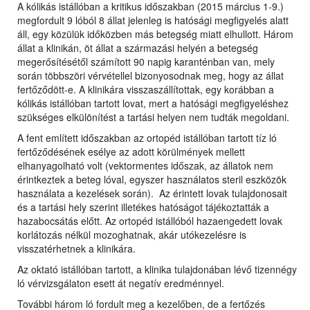
A kólikás istállóban a kritikus időszakban (2015 március 1-9.)
megfordult 9 lóból 8 állat jelenleg is hatósági megfigyelés alatt
áll, egy közülük időközben más betegség miatt elhullott. Három
állat a klinikán, öt állat a származási helyén a betegség
megerősítésétől számított 90 napig karanténban van, mely
során többszöri vérvétellel bizonyosodnak meg, hogy az állat
fertőződött-e. A klinikára visszaszállítottak, egy korábban a
kólikás istállóban tartott lovat, mert a hatósági megfigyeléshez
szükséges elkülönítést a tartási helyen nem tudták megoldani.
A fent említett időszakban az ortopéd istállóban tartott tíz ló
fertőződésének esélye az adott körülmények mellett
elhanyagolható volt (vektormentes időszak, az állatok nem
érintkeztek a beteg lóval, egyszer használatos steril eszközök
használata a kezelések során). Az érintett lovak tulajdonosait
és a tartási hely szerint illetékes hatóságot tájékoztatták a
hazabocsátás előtt. Az ortopéd istállóból hazaengedett lovak
korlátozás nélkül mozoghatnak, akár utókezelésre is
visszatérhetnek a klinikára.
Az oktató istállóban tartott, a klinika tulajdonában lévő tizennégy
ló vérvizsgálaton esett át negatív eredménnyel.
További három ló fordult meg a kezelőben, de a fertőzés