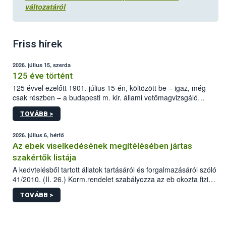
változatáról
Friss hírek
2026. július 15, szerda
125 éve történt
125 évvel ezelőtt 1901. július 15-én, költözött be – igaz, még
csak részben – a budapesti m. kir. állami vetőmagvizsgáló
állomás a Kis Rókus utca 15. szám alatti, Czigler Győző által
TOVÁBB >
tervezett új épületébe.
2026. július 6, hétfő
Az ebek viselkedésének megítélésében jártas
szakértők listája
A kedvtelésből tartott állatok tartásáról és forgalmazásáról szóló
41/2010. (II. 26.) Korm.rendelet szabályozza az eb okozta fizikai
sérülés, illetve ennek veszélye keletkezésekor felmerülő
TOVÁBB >
hatósági feladatokat, valamint a veszélyes eb tartását és annak
engedélyezését. Ezen eljárások során szükség esetén be kell
vonni az ebek viselkedésének megítélésében jártas szakértőt.