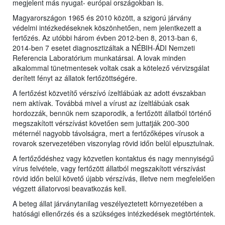
megjelent más nyugat- európai országokban is.
Magyarországon 1965 és 2010 között, a szigorú járvány
védelmi intézkedéseknek köszönhetően, nem jelentkezett a
fertőzés. Az utóbbi három évben 2012-ben 8, 2013-ban 6,
2014-ben 7 esetet diagnosztizáltak a NÉBIH-ÁDI Nemzeti
Referencia Laboratórium munkatársai. A lovak minden
alkalommal tünetmentesek voltak csak a kötelező vérvizsgálat
derített fényt az állatok fertőzöttségére.
A fertőzést közvetítő vérszívó ízeltlábúak az adott évszakban
nem aktívak. Továbbá mivel a vírust az ízeltlábúak csak
hordozzák, bennük nem szaporodik, a fertőzött állatból történő
megszakított vérszívást követően sem juttatják 200-300
méternél nagyobb távolságra, mert a fertőzőképes vírusok a
rovarok szervezetében viszonylag rövid időn belül elpusztulnak.
A fertőződéshez vagy közvetlen kontaktus és nagy mennyiségű
vírus felvétele, vagy fertőzött állatból megszakított vérszívást
rövid időn belül követő újabb vérszívás, illetve nem megfelelően
végzett állatorvosi beavatkozás kell.
A beteg állat járványtanilag veszélyeztetett környezetében a
hatósági ellenőrzés és a szükséges intézkedések megtörténtek.