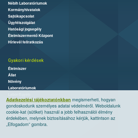
Nébih Laboratóriumok
Kormányhivatalok
Sajtókapcsolat
Ügyfélszolgálat
Hatósági jogsegély
Élelmiszermentő Központ
Hírlevél feliratkozás
Gyakori kérdések
Élelmiszer
Állat
Növény
Laboratóriumok
Labor/Egyéb
Adatkezelési tájékoztatónkban
megismerheti, hogyan
gondoskodunk személyes adatai védelméről. Weboldalunk
cookie-kat (sütiket) használ a jobb felhasználói élmény
érdekében, melynek biztosításához kérjük, kattintson az
„Elfogadom” gombra.