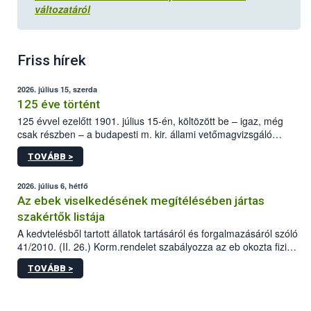
változatáról
Friss hírek
2026. július 15, szerda
125 éve történt
125 évvel ezelőtt 1901. július 15-én, költözött be – igaz, még
csak részben – a budapesti m. kir. állami vetőmagvizsgáló
állomás a Kis Rókus utca 15. szám alatti, Czigler Győző által
TOVÁBB >
tervezett új épületébe.
2026. július 6, hétfő
Az ebek viselkedésének megítélésében jártas
szakértők listája
A kedvtelésből tartott állatok tartásáról és forgalmazásáról szóló
41/2010. (II. 26.) Korm.rendelet szabályozza az eb okozta fizikai
sérülés, illetve ennek veszélye keletkezésekor felmerülő
TOVÁBB >
hatósági feladatokat, valamint a veszélyes eb tartását és annak
engedélyezését. Ezen eljárások során szükség esetén be kell
vonni az ebek viselkedésének megítélésében jártas szakértőt.