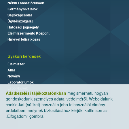
Nébih Laboratóriumok
Kormányhivatalok
Sajtókapcsolat
Ügyfélszolgálat
Hatósági jogsegély
Élelmiszermentő Központ
Hírlevél feliratkozás
Gyakori kérdések
Élelmiszer
Állat
Növény
Laboratóriumok
Labor/Egyéb
Adatkezelési tájékoztatónkban
megismerheti, hogyan
gondoskodunk személyes adatai védelméről. Weboldalunk
cookie-kat (sütiket) használ a jobb felhasználói élmény
érdekében, melynek biztosításához kérjük, kattintson az
„Elfogadom” gombra.