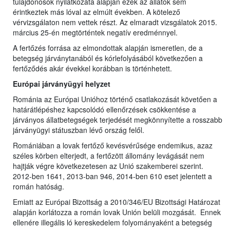
tulajdonosok nyilatkozata alapján ezek az állatok sem
érintkeztek más lóval az elmúlt években. A kötelező
vérvizsgálaton nem vettek részt. Az elmaradt vizsgálatok 2015.
március 25-én megtörténtek negatív eredménnyel.
A fertőzés forrása az elmondottak alapján ismeretlen, de a
betegség járványtanából és kórlefolyásából következően a
fertőződés akár évekkel korábban is történhetett.
Európai járványügyi helyzet
Románia az Európai Unióhoz történő csatlakozását követően a
határátlépéshez kapcsolódó ellenőrzések csökkentése a
járványos állatbetegségek terjedését megkönnyítette a rosszabb
járványügyi státuszban lévő ország felől.
Romániában a lovak fertőző kevésvérűsége endemikus, azaz
széles körben elterjedt, a fertőzött állomány levágását nem
hajtják végre következetesen az Unió szakemberei szerint.
2012-ben 1641, 2013-ban 946, 2014-ben 610 eset jelentett a
román hatóság.
Emiatt az Európai Bizottság a 2010/346/EU Bizottsági Határozat
alapján korlátozza a román lovak Unión belüli mozgását. Ennek
ellenére illegális ló kereskedelem folyományaként a betegség