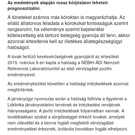
Az eredmények alapján rossz kórjóslatot lehetett
prognosztizálni.
A tüneteket számos más kóroktan is magyarázhatja. Az
ellátó állatorvos feladata a kórokokat fontosságuk szerint
rangsorolni, ha véleménye szerint bejelentési
kötelezettség alá tartozó betegség gyanúja áll fenn, akkor
azonnal értesítenie kell az illetékes állategészségügyi
hatóságot.
A lovak fertőző kevésvérűségének gyanújáról az értesítést
2015. március 9-én kapta a hatóság a NÉBIH-ÁDI Nemzeti
Referencia Laboratóriumtól az első vérvizsgálat pozitív
eredményével.
Az eredményközlést követően a hatósági intézkedések azonnal
megtörténtek.
A járványügyi nyomozás során a hatóság felhívta a figyelmet a
Lóklinika járványvédelmi tervének és intézkedési rendjének
hiányosságaira. A javító intézkedések folyamatban vannak. A
továbbiakban azokat a sürgősséggel érkező lovakat, amelyek
nem útlevéllel és a benne foglalt megfelelő vérvizsgálati
eredményekkel érkeznek, izolációs boxokban fogják elhelyezni.