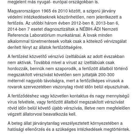
megjelent más nyugat- európai országokban is.
Magyarországon 1965 és 2010 között, a szigorú járvány
védelmi intézkedéseknek köszönhetően, nem jelentkezett a
fertőzés. Az utóbbi három évben 2012-ben 8, 2013-ban 6,
2014-ben 7 esetet diagnosztizáltak a NÉBIH-ÁDI Nemzeti
Referencia Laboratórium munkatársai. A lovak minden
alkalommal tünetmentesek voltak csak a kötelező vérvizsgálat
derített fényt az állatok fertőzöttségére.
A fertőzést közvetítő vérszívó ízeltlábúak az adott évszakban
nem aktívak. Továbbá mivel a vírust az ízeltlábúak csak
hordozzák, bennük nem szaporodik, a fertőzött állatból történő
megszakított vérszívást követően sem juttatják 200-300
méternél nagyobb távolságra, mert a fertőzőképes vírusok a
rovarok szervezetében viszonylag rövid időn belül elpusztulnak.
A fertőződéshez vagy közvetlen kontaktus és nagy mennyiségű
vírus felvétele, vagy fertőzött állatból megszakított vérszívást
rövid időn belül követő újabb vérszívás, illetve nem megfelelően
végzett állatorvosi beavatkozás kell.
A beteg állat járványtanilag veszélyeztetett környezetében a
hatósági ellenőrzés és a szükséges intézkedések megtörténtek.