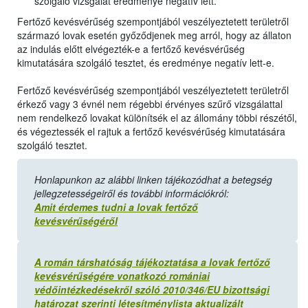
szolgáló vizsgálat eredménye negatív lett.
Fertőző kevésvérűség szempontjából veszélyeztetett területről
származó lovak esetén győződjenek meg arról, hogy az állaton
az indulás előtt elvégezték-e a fertőző kevésvérűség
kimutatására szolgáló tesztet, és eredménye negatív lett-e.
Fertőző kevésvérűség szempontjából veszélyeztetett területről
érkező vagy 3 évnél nem régebbi érvényes szűrő vizsgálattal
nem rendelkező lovakat különítsék el az állomány többi részétől,
és végeztessék el rajtuk a fertőző kevésvérűség kimutatására
szolgáló tesztet.
Honlapunkon az alábbi linken tájékozódhat a betegség
jellegzetességeiről és további információkról:
Amit érdemes tudni a lovak fertőző
kevésvérűségéről
A román társhatóság tájékoztatása a lovak fertőző
kevésvérűségére vonatkozó romániai
védőintézkedésekről szóló 2010/346/EU bizottsági
határozat szerinti létesítménylista aktualizált