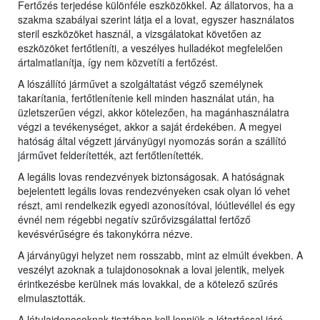
Fertőzés terjedése különféle eszközökkel. Az állatorvos, ha a
szakma szabályai szerint látja el a lovat, egyszer használatos
steril eszközöket használ, a vizsgálatokat követően az
eszközöket fertőtleníti, a veszélyes hulladékot megfelelően
ártalmatlanítja, így nem közvetíti a fertőzést.
A lószállító járművet a szolgáltatást végző személynek
takarítania, fertőtlenítenie kell minden használat után, ha
üzletszerűen végzi, akkor kötelezően, ha magánhasználatra
végzi a tevékenységet, akkor a saját érdekében. A megyei
hatóság által végzett járványügyi nyomozás során a szállító
járművet felderítették, azt fertőtlenítették.
A legális lovas rendezvények biztonságosak. A hatóságnak
bejelentett legális lovas rendezvényeken csak olyan ló vehet
részt, ami rendelkezik egyedi azonosítóval, lóútlevéllel és egy
évnél nem régebbi negatív szűrővizsgálattal fertőző
kevésvérűségre és takonykórra nézve.
A járványügyi helyzet nem rosszabb, mint az elmúlt években. A
veszélyt azoknak a tulajdonosoknak a lovai jelentik, melyek
érintkezésbe kerülnek más lovakkal, de a kötelező szűrés
elmulasztották.
A lótulajdonosoknak tisztában kell lenniük a lótartással járó