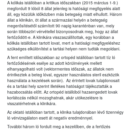
A kólikás istállóban a kritikus időszakban (2015 március 1-9.)
megfordult 9 lóból 8 állat jelenleg is hatósági megfigyelés alatt
áll, egy közülük időközben más betegség miatt elhullott. Három
állat a klinikán, öt állat a származási helyén a betegség
megerősítésétől számított 90 napig karanténban van, mely
során többszöri vérvétellel bizonyosodnak meg, hogy az állat
fertőződött-e. A klinikára visszaszállítottak, egy korábban a
kólikás istállóban tartott lovat, mert a hatósági megfigyeléshez
szükséges elkülönítést a tartási helyen nem tudták megoldani.
A fent említett időszakban az ortopéd istállóban tartott tíz ló
fertőződésének esélye az adott körülmények mellett
elhanyagolható volt (vektormentes időszak, az állatok nem
érintkeztek a beteg lóval, egyszer használatos steril eszközök
használata a kezelések során). Az érintett lovak tulajdonosait
és a tartási hely szerint illetékes hatóságot tájékoztatták a
hazabocsátás előtt. Az ortopéd istállóból hazaengedett lovak
korlátozás nélkül mozoghatnak, akár utókezelésre is
visszatérhetnek a klinikára.
Az oktató istállóban tartott, a klinika tulajdonában lévő tizennégy
ló vérvizsgálaton esett át negatív eredménnyel.
További három ló fordult meg a kezelőben, de a fertőzés