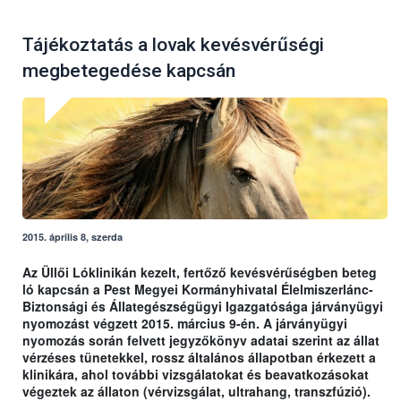
Tájékoztatás a lovak kevésvérűségi
megbetegedése kapcsán
2015. április 8, szerda
Az Üllői Lóklinikán kezelt, fertőző kevésvérűségben beteg
ló kapcsán a Pest Megyei Kormányhivatal Élelmiszerlánc-
Biztonsági és Állategészségügyi Igazgatósága járványügyi
nyomozást végzett 2015. március 9-én. A járványügyi
nyomozás során felvett jegyzőkönyv adatai szerint az állat
vérzéses tünetekkel, rossz általános állapotban érkezett a
klinikára, ahol további vizsgálatokat és beavatkozásokat
végeztek az állaton (vérvizsgálat, ultrahang, transzfúzió).