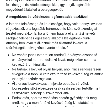
felelőséggel és kötelezettségeikkel, így tudják leginkább
megvédeni állataikat a betegségektől.
A megelőzés és védekezés legfontosabb eszközei
A lótartók felelőssége és kötelessége, hogy valamennyi lovukon
végeztessék el a legalább háromévente kötelező szerológiai
tesztet még akkor is, ha a ló nem hagyja el a tartási helyéül
szolgáló telepet és egészségi állapota kielégítőnek tűnik.
Amennyiben lovai találkoznak más állattartó lovaival a
szűrővizsgálat elvégzése évente kötelező.
Ne vásároljanak ismeretlen eredetű, érvényes azonosító
okmányokkal nem rendelkező lovat, még akkor sem, ha
kedvező áron kínálják.
Ne tartsák a lovukat olyan helyen, ahol nincs rendszeresen
elvégezve a többi ló kötelező fertőző kevésvérűség valamint
takonykór szűrővizsgálata.
Állatorvosi beavatkozást (injekció beadás, vérvétel,
fogreszelés stb.) elvégzése csak szakszerűen fertőtlenített
eszközökkel történjen szakember által.
Fedeztetés, sperma vásárlása esetén győződjenek meg
arról, hogy a mén fertőző kevésvérűség kimutatására