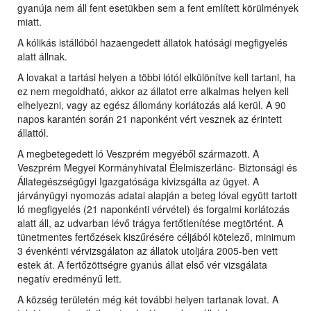
gyanúja nem áll fent esetükben sem a fent említett körülmények
miatt.
A kólikás istállóból hazaengedett állatok hatósági megfigyelés
alatt állnak.
A lovakat a tartási helyen a többi lótól elkülönítve kell tartani, ha
ez nem megoldható, akkor az állatot erre alkalmas helyen kell
elhelyezni, vagy az egész állomány korlátozás alá kerül. A 90
napos karantén során 21 naponként vért vesznek az érintett
állattól.
A megbetegedett ló Veszprém megyéből származott. A
Veszprém Megyei Kormányhivatal Élelmiszerlánc- Biztonsági és
Állategészségügyi Igazgatósága kivizsgálta az ügyet. A
járványügyi nyomozás adatai alapján a beteg lóval együtt tartott
ló megfigyelés (21 naponkénti vérvétel) és forgalmi korlátozás
alatt áll, az udvarban lévő trágya fertőtlenítése megtörtént. A
tünetmentes fertőzések kiszűrésére céljából kötelező, minimum
3 évenkénti vérvizsgálaton az állatok utoljára 2005-ben vett
estek át. A fertőzöttségre gyanús állat első vér vizsgálata
negatív eredményű lett.
A község területén még két további helyen tartanak lovat. A