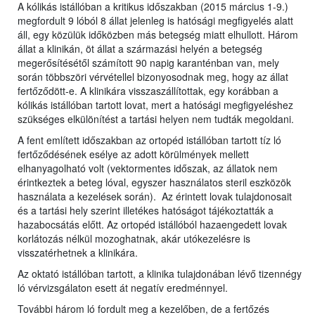
A kólikás istállóban a kritikus időszakban (2015 március 1-9.)
megfordult 9 lóból 8 állat jelenleg is hatósági megfigyelés alatt
áll, egy közülük időközben más betegség miatt elhullott. Három
állat a klinikán, öt állat a származási helyén a betegség
megerősítésétől számított 90 napig karanténban van, mely
során többszöri vérvétellel bizonyosodnak meg, hogy az állat
fertőződött-e. A klinikára visszaszállítottak, egy korábban a
kólikás istállóban tartott lovat, mert a hatósági megfigyeléshez
szükséges elkülönítést a tartási helyen nem tudták megoldani.
A fent említett időszakban az ortopéd istállóban tartott tíz ló
fertőződésének esélye az adott körülmények mellett
elhanyagolható volt (vektormentes időszak, az állatok nem
érintkeztek a beteg lóval, egyszer használatos steril eszközök
használata a kezelések során). Az érintett lovak tulajdonosait
és a tartási hely szerint illetékes hatóságot tájékoztatták a
hazabocsátás előtt. Az ortopéd istállóból hazaengedett lovak
korlátozás nélkül mozoghatnak, akár utókezelésre is
visszatérhetnek a klinikára.
Az oktató istállóban tartott, a klinika tulajdonában lévő tizennégy
ló vérvizsgálaton esett át negatív eredménnyel.
További három ló fordult meg a kezelőben, de a fertőzés