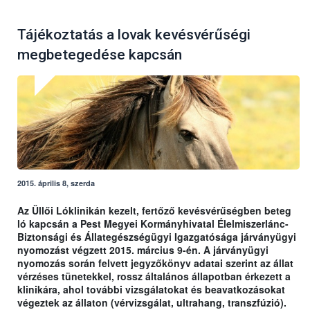
Tájékoztatás a lovak kevésvérűségi
megbetegedése kapcsán
2015. április 8, szerda
Az Üllői Lóklinikán kezelt, fertőző kevésvérűségben beteg
ló kapcsán a Pest Megyei Kormányhivatal Élelmiszerlánc-
Biztonsági és Állategészségügyi Igazgatósága járványügyi
nyomozást végzett 2015. március 9-én. A járványügyi
nyomozás során felvett jegyzőkönyv adatai szerint az állat
vérzéses tünetekkel, rossz általános állapotban érkezett a
klinikára, ahol további vizsgálatokat és beavatkozásokat
végeztek az állaton (vérvizsgálat, ultrahang, transzfúzió).