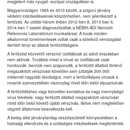
megjelent más nyugat- európai országokban is.
Magyarországon 1965 és 2010 között, a szigorú járvány
védelmi intézkedéseknek köszönhetően, nem jelentkezett a
fertőzés. Az utóbbi három évben 2012-ben 8, 2013-ban 6,
2014-ben 7 esetet diagnosztizáltak a NÉBIH-ÁDI Nemzeti
Referencia Laboratórium munkatársai. A lovak minden
alkalommal tünetmentesek voltak csak a kötelező vérvizsgálat
derített fényt az állatok fertőzöttségére.
A fertőzést közvetítő vérszívó ízeltlábúak az adott évszakban
nem aktívak. Továbbá mivel a vírust az ízeltlábúak csak
hordozzák, bennük nem szaporodik, a fertőzött állatból történő
megszakított vérszívást követően sem juttatják 200-300
méternél nagyobb távolságra, mert a fertőzőképes vírusok a
rovarok szervezetében viszonylag rövid időn belül elpusztulnak.
A fertőződéshez vagy közvetlen kontaktus és nagy mennyiségű
vírus felvétele, vagy fertőzött állatból megszakított vérszívást
rövid időn belül követő újabb vérszívás, illetve nem megfelelően
végzett állatorvosi beavatkozás kell.
A beteg állat járványtanilag veszélyeztetett környezetében a
hatósági ellenőrzés és a szükséges intézkedések megtörténtek.