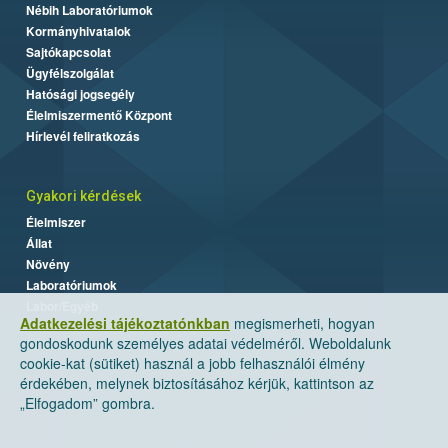
Nébih Laboratóriumok
Kormányhivatalok
Sajtókapcsolat
Ügyfélszolgálat
Hatósági jogsegély
Élelmiszermentő Központ
Hírlevél feliratkozás
Gyakori kérdések
Élelmiszer
Állat
Növény
Laboratóriumok
Labor/Egyéb
Adatkezelési tájékoztatónkban
megismerheti, hogyan
gondoskodunk személyes adatai védelméről. Weboldalunk
cookie-kat (sütiket) használ a jobb felhasználói élmény
érdekében, melynek biztosításához kérjük, kattintson az
„Elfogadom” gombra.