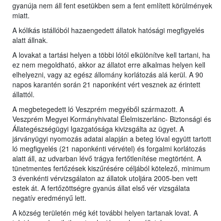
gyanúja nem áll fent esetükben sem a fent említett körülmények
miatt.
A kólikás istállóból hazaengedett állatok hatósági megfigyelés
alatt állnak.
A lovakat a tartási helyen a többi lótól elkülönítve kell tartani, ha
ez nem megoldható, akkor az állatot erre alkalmas helyen kell
elhelyezni, vagy az egész állomány korlátozás alá kerül. A 90
napos karantén során 21 naponként vért vesznek az érintett
állattól.
A megbetegedett ló Veszprém megyéből származott. A
Veszprém Megyei Kormányhivatal Élelmiszerlánc- Biztonsági és
Állategészségügyi Igazgatósága kivizsgálta az ügyet. A
járványügyi nyomozás adatai alapján a beteg lóval együtt tartott
ló megfigyelés (21 naponkénti vérvétel) és forgalmi korlátozás
alatt áll, az udvarban lévő trágya fertőtlenítése megtörtént. A
tünetmentes fertőzések kiszűrésére céljából kötelező, minimum
3 évenkénti vérvizsgálaton az állatok utoljára 2005-ben vett
estek át. A fertőzöttségre gyanús állat első vér vizsgálata
negatív eredményű lett.
A község területén még két további helyen tartanak lovat. A