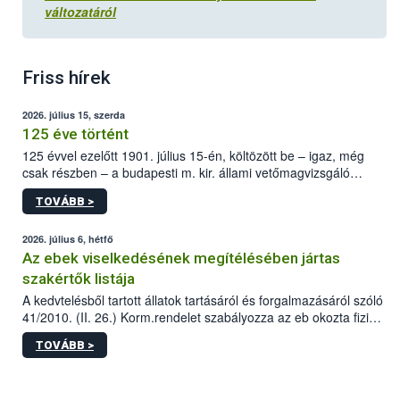
változatáról
Friss hírek
2026. július 15, szerda
125 éve történt
125 évvel ezelőtt 1901. július 15-én, költözött be – igaz, még
csak részben – a budapesti m. kir. állami vetőmagvizsgáló
állomás a Kis Rókus utca 15. szám alatti, Czigler Győző által
TOVÁBB >
tervezett új épületébe.
2026. július 6, hétfő
Az ebek viselkedésének megítélésében jártas
szakértők listája
A kedvtelésből tartott állatok tartásáról és forgalmazásáról szóló
41/2010. (II. 26.) Korm.rendelet szabályozza az eb okozta fizikai
sérülés, illetve ennek veszélye keletkezésekor felmerülő
TOVÁBB >
hatósági feladatokat, valamint a veszélyes eb tartását és annak
engedélyezését. Ezen eljárások során szükség esetén be kell
vonni az ebek viselkedésének megítélésében jártas szakértőt.