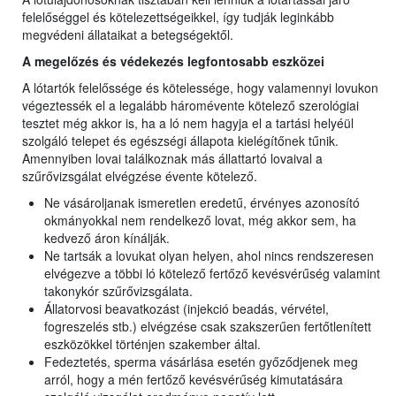
felelőséggel és kötelezettségeikkel, így tudják leginkább
megvédeni állataikat a betegségektől.
A megelőzés és védekezés legfontosabb eszközei
A lótartók felelőssége és kötelessége, hogy valamennyi lovukon
végeztessék el a legalább háromévente kötelező szerológiai
tesztet még akkor is, ha a ló nem hagyja el a tartási helyéül
szolgáló telepet és egészségi állapota kielégítőnek tűnik.
Amennyiben lovai találkoznak más állattartó lovaival a
szűrővizsgálat elvégzése évente kötelező.
Ne vásároljanak ismeretlen eredetű, érvényes azonosító
okmányokkal nem rendelkező lovat, még akkor sem, ha
kedvező áron kínálják.
Ne tartsák a lovukat olyan helyen, ahol nincs rendszeresen
elvégezve a többi ló kötelező fertőző kevésvérűség valamint
takonykór szűrővizsgálata.
Állatorvosi beavatkozást (injekció beadás, vérvétel,
fogreszelés stb.) elvégzése csak szakszerűen fertőtlenített
eszközökkel történjen szakember által.
Fedeztetés, sperma vásárlása esetén győződjenek meg
arról, hogy a mén fertőző kevésvérűség kimutatására