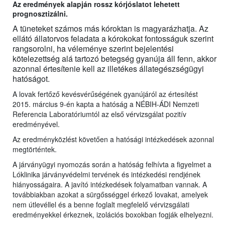
Az eredmények alapján rossz kórjóslatot lehetett
prognosztizálni.
A tüneteket számos más kóroktan is magyarázhatja. Az
ellátó állatorvos feladata a kórokokat fontosságuk szerint
rangsorolni, ha véleménye szerint bejelentési
kötelezettség alá tartozó betegség gyanúja áll fenn, akkor
azonnal értesítenie kell az illetékes állategészségügyi
hatóságot.
A lovak fertőző kevésvérűségének gyanújáról az értesítést
2015. március 9-én kapta a hatóság a NÉBIH-ÁDI Nemzeti
Referencia Laboratóriumtól az első vérvizsgálat pozitív
eredményével.
Az eredményközlést követően a hatósági intézkedések azonnal
megtörténtek.
A járványügyi nyomozás során a hatóság felhívta a figyelmet a
Lóklinika járványvédelmi tervének és intézkedési rendjének
hiányosságaira. A javító intézkedések folyamatban vannak. A
továbbiakban azokat a sürgősséggel érkező lovakat, amelyek
nem útlevéllel és a benne foglalt megfelelő vérvizsgálati
eredményekkel érkeznek, izolációs boxokban fogják elhelyezni.