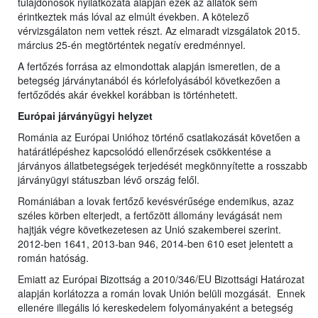
tulajdonosok nyilatkozata alapján ezek az állatok sem
érintkeztek más lóval az elmúlt években. A kötelező
vérvizsgálaton nem vettek részt. Az elmaradt vizsgálatok 2015.
március 25-én megtörténtek negatív eredménnyel.
A fertőzés forrása az elmondottak alapján ismeretlen, de a
betegség járványtanából és kórlefolyásából következően a
fertőződés akár évekkel korábban is történhetett.
Európai járványügyi helyzet
Románia az Európai Unióhoz történő csatlakozását követően a
határátlépéshez kapcsolódó ellenőrzések csökkentése a
járványos állatbetegségek terjedését megkönnyítette a rosszabb
járványügyi státuszban lévő ország felől.
Romániában a lovak fertőző kevésvérűsége endemikus, azaz
széles körben elterjedt, a fertőzött állomány levágását nem
hajtják végre következetesen az Unió szakemberei szerint.
2012-ben 1641, 2013-ban 946, 2014-ben 610 eset jelentett a
román hatóság.
Emiatt az Európai Bizottság a 2010/346/EU Bizottsági Határozat
alapján korlátozza a román lovak Unión belüli mozgását. Ennek
ellenére illegális ló kereskedelem folyományaként a betegség