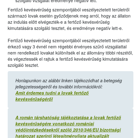
szolgáló vizsgálat eredménye negatív lett.
Fertőző kevésvérűség szempontjából veszélyeztetett területről
származó lovak esetén győződjenek meg arról, hogy az állaton
az indulás előtt elvégezték-e a fertőző kevésvérűség
kimutatására szolgáló tesztet, és eredménye negatív lett-e.
Fertőző kevésvérűség szempontjából veszélyeztetett területről
érkező vagy 3 évnél nem régebbi érvényes szűrő vizsgálattal
nem rendelkező lovakat különítsék el az állomány többi részétől,
és végeztessék el rajtuk a fertőző kevésvérűség kimutatására
szolgáló tesztet.
Honlapunkon az alábbi linken tájékozódhat a betegség
jellegzetességeiről és további információkról:
Amit érdemes tudni a lovak fertőző
kevésvérűségéről
A román társhatóság tájékoztatása a lovak fertőző
kevésvérűségére vonatkozó romániai
védőintézkedésekről szóló 2010/346/EU bizottsági
határozat szerinti létesítménylista aktualizált