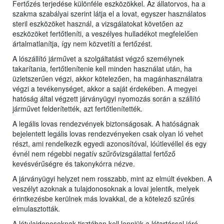
Fertőzés terjedése különféle eszközökkel. Az állatorvos, ha a
szakma szabályai szerint látja el a lovat, egyszer használatos
steril eszközöket használ, a vizsgálatokat követően az
eszközöket fertőtleníti, a veszélyes hulladékot megfelelően
ártalmatlanítja, így nem közvetíti a fertőzést.
A lószállító járművet a szolgáltatást végző személynek
takarítania, fertőtlenítenie kell minden használat után, ha
üzletszerűen végzi, akkor kötelezően, ha magánhasználatra
végzi a tevékenységet, akkor a saját érdekében. A megyei
hatóság által végzett járványügyi nyomozás során a szállító
járművet felderítették, azt fertőtlenítették.
A legális lovas rendezvények biztonságosak. A hatóságnak
bejelentett legális lovas rendezvényeken csak olyan ló vehet
részt, ami rendelkezik egyedi azonosítóval, lóútlevéllel és egy
évnél nem régebbi negatív szűrővizsgálattal fertőző
kevésvérűségre és takonykórra nézve.
A járványügyi helyzet nem rosszabb, mint az elmúlt években. A
veszélyt azoknak a tulajdonosoknak a lovai jelentik, melyek
érintkezésbe kerülnek más lovakkal, de a kötelező szűrés
elmulasztották.
A lótulajdonosoknak tisztában kell lenniük a lótartással járó