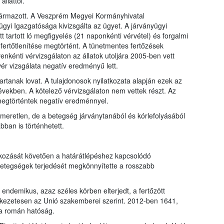
llattól.
ármazott. A Veszprém Megyei Kormányhivatal
ügyi Igazgatósága kivizsgálta az ügyet. A járványügyi
 tartott ló megfigyelés (21 naponkénti vérvétel) és forgalmi
a fertőtlenítése megtörtént. A tünetmentes fertőzések
enkénti vérvizsgálaton az állatok utoljára 2005-ben vett
 vér vizsgálata negatív eredményű lett.
artanak lovat. A tulajdonosok nyilatkozata alapján ezek az
 években. A kötelező vérvizsgálaton nem vettek részt. Az
megtörténtek negatív eredménnyel.
smeretlen, de a betegség járványtanából és kórlefolyásából
ban is történhetett.
kozását követően a határátlépéshez kapcsolódó
betegségek terjedését megkönnyítette a rosszabb
ndemikus, azaz széles körben elterjedt, a fertőzött
tkezetesen az Unió szakemberei szerint. 2012-ben 1641,
 a román hatóság.