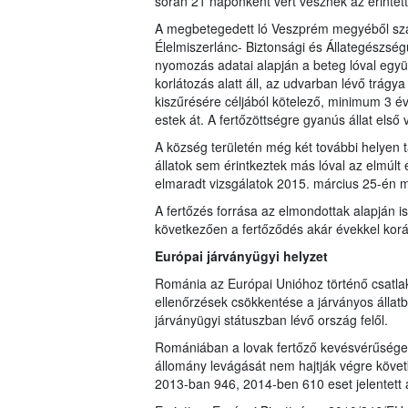
során 21 naponként vért vesznek az érintett á
A megbetegedett ló Veszprém megyéből sz
Élelmiszerlánc- Biztonsági és Állategészség
nyomozás adatai alapján a beteg lóval együtt
korlátozás alatt áll, az udvarban lévő trágy
kiszűrésére céljából kötelező, minimum 3 év
estek át. A fertőzöttségre gyanús állat első
A község területén még két további helyen t
állatok sem érintkeztek más lóval az elmúlt
elmaradt vizsgálatok 2015. március 25-én 
A fertőzés forrása az elmondottak alapján i
következően a fertőződés akár évekkel koráb
Európai járványügyi helyzet
Románia az Európai Unióhoz történő csatla
ellenőrzések csökkentése a járványos állat
járványügyi státuszban lévő ország felől.
Romániában a lovak fertőző kevésvérűsége e
állomány levágását nem hajtják végre köve
2013-ban 946, 2014-ben 610 eset jelentett