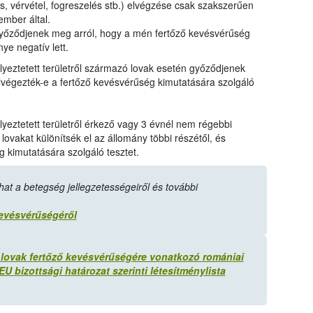
ás, vérvétel, fogreszelés stb.) elvégzése csak szakszerűen
ember által.
yőződjenek meg arról, hogy a mén fertőző kevésvérűség
ye negatív lett.
eztetett területről származó lovak esetén győződjenek
 elvégezték-e a fertőző kevésvérűség kimutatására szolgáló
eztetett területről érkező vagy 3 évnél nem régebbi
ovakat különítsék el az állomány többi részétől, és
g kimutatására szolgáló tesztet.
at a betegség jellegzetességeiről és további
kevésvérűségéről
 lovak fertőző kevésvérűségére vonatkozó romániai
U bizottsági határozat szerinti létesítménylista