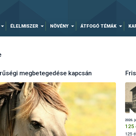
ÉLELMISZER
NÖVÉNY
ÁTFOGÓ TÉMÁK
KA
e
vérűségi megbetegedése kapcsán
Fris
2026. j
125 
125 é