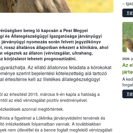
– iga
állam
TO
15. sz
épüle
ésvérűségben beteg ló kapcsán a Pest Megyei
gi és Állategészségügyi Igazgatósága járványügyi
A járványügyi nyomozás során felvett jegyzőkönyv
l, rossz általános állapotban érkezett a klinikára, ahol
 végeztek az állaton (vérvizsgálat, ultrahang,
 kórjóslatot lehetett prognosztizálni.
2026. j
Az e
yarázhatja. Az ellátó állatorvos feladata a kórokokat
járta
eménye szerint bejelentési kötelezettség alá tartozó
l értesítenie kell az illetékes állategészségügyi
A kedv
forga
Korm.
l az értesítést 2015. március 9-én kapta a hatóság a
TO
sérül
ól az első vérvizsgálat pozitív eredményével.
felme
veszé
tézkedések azonnal megtörténtek.
Ezen 
ívta a figyelmet a Lóklinika járványvédelmi tervének és
vonni
vító intézkedések folyamatban vannak. A továbbiakban
jártas
ek nem útlevéllel és a benne foglalt megfelelő vérvizsgálati