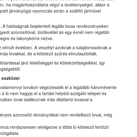
ően, ha magánhasználatra végzi a tevékenységet, akkor a
zett járványügyi nyomozás során a szállító járművet
. A hatóságnak bejelentett legális lovas rendezvényeken
gyedi azonosítóval, lóútlevéllel és egy évnél nem régebbi
ségre és takonykórra nézve.
z elmúlt években. A veszélyt azoknak a tulajdonosoknak a
 más lovakkal, de a kötelező szűrés elmulasztották.
lótartással járó felelőséggel és kötelezettségeikkel, így
egségektől.
 eszközei
y valamennyi lovukon végeztessék el a legalább háromévente
 a ló nem hagyja el a tartási helyéül szolgáló telepet és
yiben lovai találkoznak más állattartó lovaival a
rvényes azonosító okmányokkal nem rendelkező lovat, még
nincs rendszeresen elvégezve a többi ló kötelező fertőző
izsgálata.