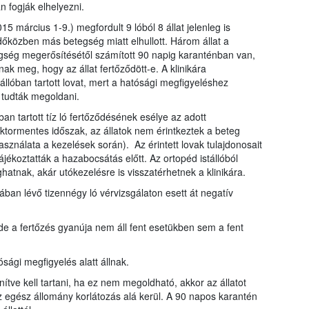
 fogják elhelyezni.
015 március 1-9.) megfordult 9 lóból 8 állat jelenleg is
időközben más betegség miatt elhullott. Három állat a
tegség megerősítésétől számított 90 napig karanténban van,
ak meg, hogy az állat fertőződött-e. A klinikára
tállóban tartott lovat, mert a hatósági megfigyeléshez
 tudták megoldani.
ban tartott tíz ló fertőződésének esélye az adott
ktormentes időszak, az állatok nem érintkeztek a beteg
asználata a kezelések során). Az érintett lovak tulajdonosait
tájékoztatták a hazabocsátás előtt. Az ortopéd istállóból
atnak, akár utókezelésre is visszatérhetnek a klinikára.
onában lévő tizennégy ló vérvizsgálaton esett át negatív
de a fertőzés gyanúja nem áll fent esetükben sem a fent
ósági megfigyelés alatt állnak.
önítve kell tartani, ha ez nem megoldható, akkor az állatot
az egész állomány korlátozás alá kerül. A 90 napos karantén