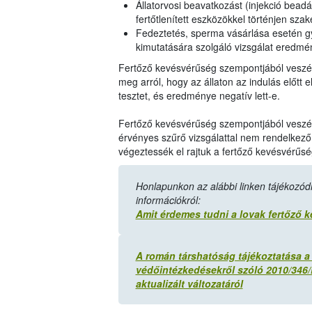
Állatorvosi beavatkozást (injekció bead
fertőtlenített eszközökkel történjen szak
Fedeztetés, sperma vásárlása esetén g
kimutatására szolgáló vizsgálat eredmén
Fertőző kevésvérűség szempontjából veszély
meg arról, hogy az állaton az indulás előtt
tesztet, és eredménye negatív lett-e.
Fertőző kevésvérűség szempontjából veszély
érvényes szűrő vizsgálattal nem rendelkező l
végeztessék el rajtuk a fertőző kevésvérűsé
Honlapunkon az alábbi linken tájékozódh
információkról:
Amit érdemes tudni a lovak fertőző 
A román társhatóság tájékoztatása a
védőintézkedésekről szóló 2010/346/E
aktualizált változatáról