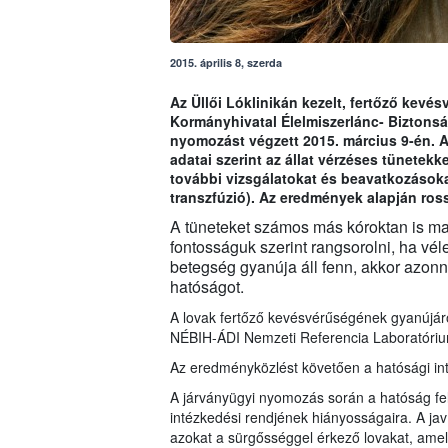
2015. április 8, szerda
Az Üllői Lóklinikán kezelt, fertőző kev
Kormányhivatal Élelmiszerlánc- Biztonsá
nyomozást végzett 2015. március 9-én. 
adatai szerint az állat vérzéses tünetekke
további vizsgálatokat és beavatkozásokat
transzfúzió). Az eredmények alapján rossz
A tüneteket számos más kóroktan is mag
fontosságuk szerint rangsorolni, ha vél
betegség gyanúja áll fenn, akkor azonna
hatóságot.
A lovak fertőző kevésvérűségének gyanújáró
NÉBIH-ÁDI Nemzeti Referencia Laboratóriumt
Az eredményközlést követően a hatósági in
A járványügyi nyomozás során a hatóság felh
intézkedési rendjének hiányosságaira. A ja
azokat a sürgősséggel érkező lovakat, amely