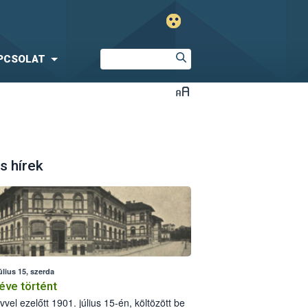
PCSOLAT
s hírek
úlius 15, szerda
éve történt
vvel ezelőtt 1901. július 15-én, költözött be