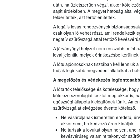
után, ha üzletszerűen végzi, akkor kötelez
saját érdekében. A megyei hatóság által vég
felderítették, azt fertőtlenítették.
A legális lovas rendezvények biztonságosak
csak olyan ló vehet részt, ami rendelkezik e
negatív szűrővizsgálattal fertőző kevésvérű
A járványügyi helyzet nem rosszabb, mint a
lovai jelentik, melyek érintkezésbe kerülnek
A lótulajdonosoknak tisztában kell lenniük a 
tudják leginkább megvédeni állataikat a bet
A megelőzés és védekezés legfontosabb
A lótartók felelőssége és kötelessége, hog
kötelező szerológiai tesztet még akkor is, ha
egészségi állapota kielégítőnek tűnik. Amenn
szűrővizsgálat elvégzése évente kötelező.
Ne vásároljanak ismeretlen eredetű, é
akkor sem, ha kedvező áron kínálják.
Ne tartsák a lovukat olyan helyen, ahol 
kevésvérűség valamint takonykór szűrőv