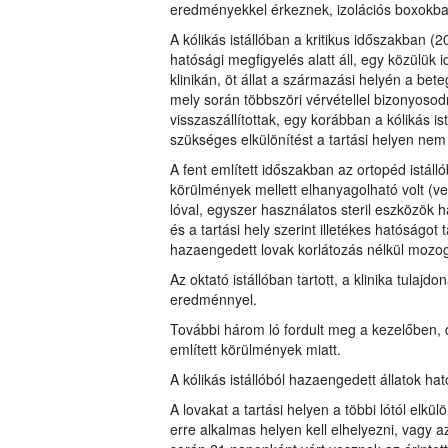
eredményekkel érkeznek, izolációs boxokban
A kólikás istállóban a kritikus időszakban (2
hatósági megfigyelés alatt áll, egy közülük 
klinikán, öt állat a származási helyén a be
mely során többszöri vérvétellel bizonyosodn
visszaszállítottak, egy korábban a kólikás is
szükséges elkülönítést a tartási helyen nem
A fent említett időszakban az ortopéd istálló
körülmények mellett elhanyagolható volt (ve
lóval, egyszer használatos steril eszközök h
és a tartási hely szerint illetékes hatóságot 
hazaengedett lovak korlátozás nélkül mozogh
Az oktató istállóban tartott, a klinika tulajd
eredménnyel.
További három ló fordult meg a kezelőben, 
említett körülmények miatt.
A kólikás istállóból hazaengedett állatok hat
A lovakat a tartási helyen a többi lótól elkül
erre alkalmas helyen kell elhelyezni, vagy 