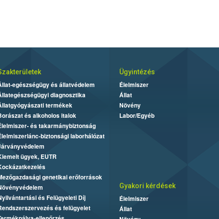
Szakterületek
Ügyintézés
Állat-egészségügy és állatvédelem
Élelmiszer
Állategészségügyi diagnosztika
Állat
Állatgyógyászati termékek
Növény
Borászat és alkoholos italok
Labor/Egyéb
Élelmiszer- és takarmánybiztonság
Élelmiszerlánc-biztonsági laborhálózat
Járványvédelem
Kiemelt ügyek, EUTR
Kockázatkezelés
Mezőgazdasági genetikai erőforrások
Gyakori kérdések
Növényvédelem
Nyilvántartási és Felügyeleti Díj
Élelmiszer
Rendszerszervezés és felügyelet
Állat
Termékpálya-ellenőrzés