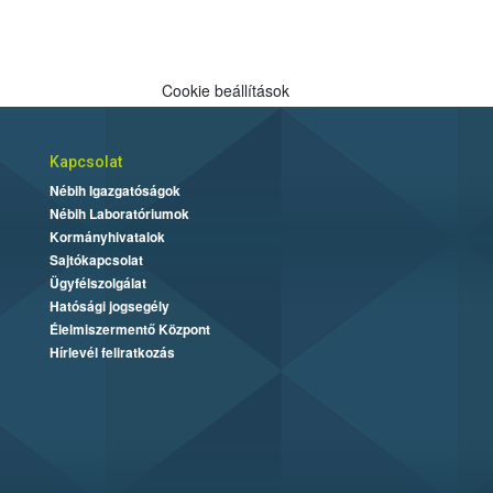
Cookie beállítások
Kapcsolat
Nébih Igazgatóságok
Nébih Laboratóriumok
Kormányhivatalok
Sajtókapcsolat
Ügyfélszolgálat
Hatósági jogsegély
Élelmiszermentő Központ
Hírlevél feliratkozás