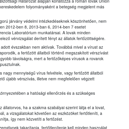
Bizottsági Határozat alapján korlátozza a román lovak Unión
ló kereskedelem folyományaként a betegség megjelent más
igorú járvány védelmi intézkedéseknek köszönhetően, nem
vben 2012-ben 8, 2013-ban 6, 2014-ben 7 esetet
rencia Laboratórium munkatársai. A lovak minden
ező vérvizsgálat derített fényt az állatok fertőzöttségére.
az adott évszakban nem aktívak. Továbbá mivel a vírust az
orodik, a fertőzött állatból történő megszakított vérszívást
gyobb távolságra, mert a fertőzőképes vírusok a rovarok
lpusztulnak.
 nagy mennyiségű vírus felvétele, vagy fertőzött állatból
ető újabb vérszívás, illetve nem megfelelően végzett
t környezetében a hatósági ellenőrzés és a szükséges
állatorvos, ha a szakma szabályai szerint látja el a lovat,
l, a vizsgálatokat követően az eszközöket fertőtleníti, a
ítja, így nem közvetíti a fertőzést.
személynek takarítania, fertőtlenítenie kell minden használat