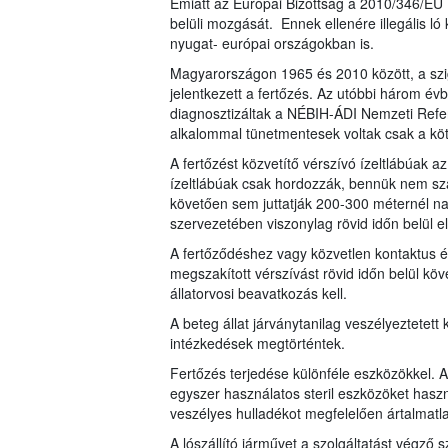
Emiatt az Európai Bizottság a 2010/346/EU 
belüli mozgását. Ennek ellenére illegális 
nyugat- európai országokban is.
Magyarországon 1965 és 2010 között, a sz
jelentkezett a fertőzés. Az utóbbi három é
diagnosztizáltak a NÉBIH-ÁDI Nemzeti Refe
alkalommal tünetmentesek voltak csak a kötel
A fertőzést közvetítő vérszívó ízeltlábúak 
ízeltlábúak csak hordozzák, bennük nem szap
követően sem juttatják 200-300 méternél na
szervezetében viszonylag rövid időn belül e
A fertőződéshez vagy közvetlen kontaktus és
megszakított vérszívást rövid időn belül köv
állatorvosi beavatkozás kell.
A beteg állat járványtanilag veszélyeztetet
intézkedések megtörténtek.
Fertőzés terjedése különféle eszközökkel. Az 
egyszer használatos steril eszközöket haszná
veszélyes hulladékot megfelelően ártalmatlan
A lószállító járművet a szolgáltatást végző 