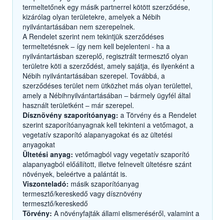
termeltetőnek egy másik partnerrel kötött szerződése,
kizárólag olyan területekre, amelyek a Nébih
nyilvántartásában nem szerepelnek.
A Rendelet szerint nem tekintjük szerződéses
termeltetésnek – így nem kell bejelenteni - ha a
nyilvántartásban szereplő, regisztrált termesztő olyan
területre köti a szerződést, amely sajátja, és ilyenként a
Nébih nyilvántartásában szerepel. Továbbá, a
szerződéses terület nem ütközhet más olyan területtel,
amely a Nébihnyilvántartásában – bármely ügyfél által
használt területként – már szerepel.
Dísznövény szaporítóanyag:
a Törvény és a Rendelet
szerint szaporítóanyagnak kell tekinteni a vetőmagot, a
vegetatív szaporító alapanyagokat és az ültetési
anyagokat
Ültetési anyag:
vetőmagból vagy vegetatív szaporító
alapanyagból előállított, illetve felnevelt ültetésre szánt
növények, beleértve a palántát is.
Viszonteladó:
másik szaporítóanyag
termesztő/kereskedő vagy dísznövény
termesztő/kereskedő
Törvény:
A növényfajták állami elismeréséről, valamint a