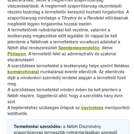
visszavásárlását. A megtermelt szaporítóanyag
viszonteladó
részére kizárólag a termeltetőn keresztül hozható forgalomba. A
szaporítóanyag minősége a
Törvény és a Rendelet
előírásainak
megfelelő legyen forgalomba hozatal esetén.
A termeltetőnek nyilvántartást kell vezetnie, valamint a
tevékenység megkezdése előtt legalább 30 nappal be kell
jelentenie a Nébihnek a termeltetésre vonatkozó adatokat a
Nébih által rendszeresített
Szemlemegrendelőn
, illetve
Pótlapon
. A termeltető felel az adminisztratív és szakmai
elszámolásért.
A szerződéses termeltetést a tevékenység helye szerint illetékes
kormányhivatal
munkatársai évente ellenőrzik. Az ellenőrzés
díját a mindenkori szemledíj rendelet alapján a termeltető fizeti
meg.
A szerződéses termeltetést minden évben be kell jelenteni a
Nébih részére, függetlenül attól, hogy a szerződés hány évre
szól.
A bejelentéshez szükséges űrlapok az
ügyintézés
menüpontból
letölthetők.
Termeltetési szerződés:
a Nébih Dísznövény
szaporítóanyag termesztők nyilvántartásában szereplő