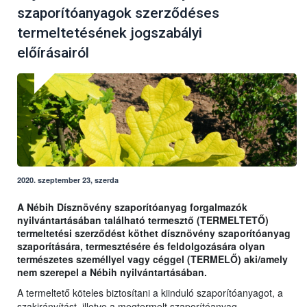
szaporítóanyagok szerződéses
termeltetésének jogszabályi
előírásairól
2020. szeptember 23, szerda
A Nébih Dísznövény szaporítóanyag forgalmazók
nyilvántartásában található termesztő (TERMELTETŐ)
termeltetési szerződést köthet dísznövény szaporítóanyag
szaporítására, termesztésére és feldolgozására olyan
természetes személlyel vagy céggel (TERMELŐ) aki/amely
nem szerepel a Nébih nyilvántartásában.
A termeltető köteles biztosítani a kiinduló szaporítóanyagot, a
szakirányítást, illetve a megtermelt szaporítóanyag