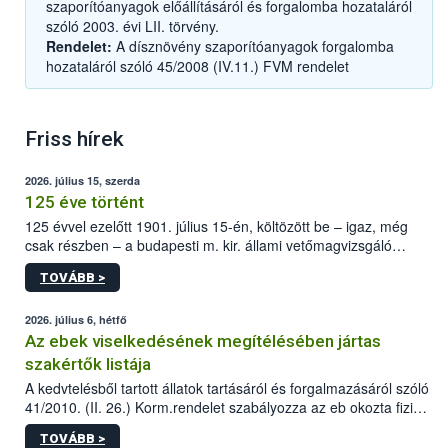
szaporítóanyagok előállításáról és forgalomba hozataláról
szóló 2003. évi LII. törvény.
Rendelet:
A dísznövény szaporítóanyagok forgalomba
hozataláról szóló 45/2008 (IV.11.) FVM rendelet
Friss hírek
2026. július 15, szerda
125 éve történt
125 évvel ezelőtt 1901. július 15-én, költözött be – igaz, még
csak részben – a budapesti m. kir. állami vetőmagvizsgáló
állomás a Kis Rókus utca 15. szám alatti, Czigler Győző által
TOVÁBB >
tervezett új épületébe.
2026. július 6, hétfő
Az ebek viselkedésének megítélésében jártas
szakértők listája
A kedvtelésből tartott állatok tartásáról és forgalmazásáról szóló
41/2010. (II. 26.) Korm.rendelet szabályozza az eb okozta fizikai
sérülés, illetve ennek veszélye keletkezésekor felmerülő
TOVÁBB >
hatósági feladatokat, valamint a veszélyes eb tartását és annak