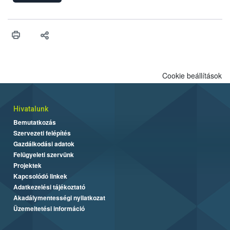
engedélyezését. Ezen eljárások során szükség esetén be kell
vonni az ebek viselkedésének megítélésében jártas szakértőt.
Cookie beállítások
Hivatalunk
Bemutatkozás
Szervezeti felépítés
Gazdálkodási adatok
Felügyeleti szervünk
Projektek
Kapcsolódó linkek
Adatkezelési tájékoztató
Akadálymentességi nyilatkozat
Üzemeltetési információ