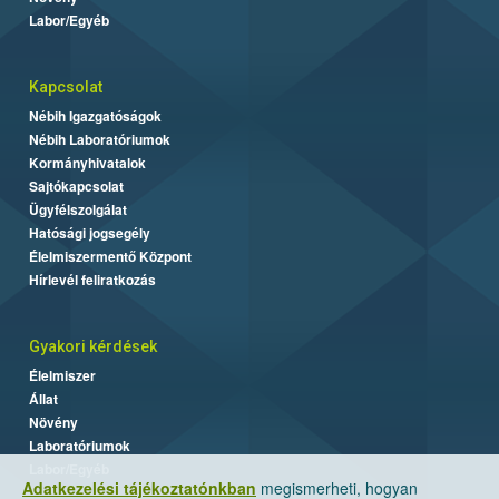
Labor/Egyéb
Kapcsolat
Nébih Igazgatóságok
Nébih Laboratóriumok
Kormányhivatalok
Sajtókapcsolat
Ügyfélszolgálat
Hatósági jogsegély
Élelmiszermentő Központ
Hírlevél feliratkozás
Gyakori kérdések
Élelmiszer
Állat
Növény
Laboratóriumok
Labor/Egyéb
Adatkezelési tájékoztatónkban
megismerheti, hogyan