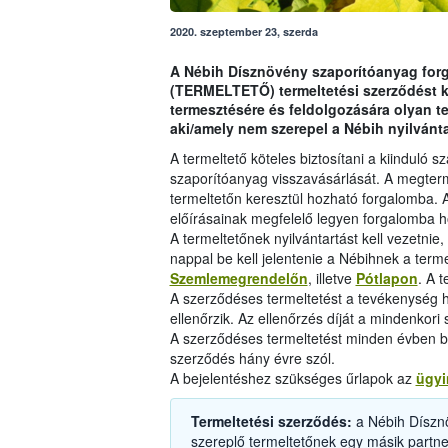
2020. szeptember 23, szerda
A Nébih Dísznövény szaporítóanyag forg
(TERMELTETŐ) termeltetési szerződést k
termesztésére és feldolgozására olyan 
aki/amely nem szerepel a Nébih nyilvánt
A termeltető köteles biztosítani a kiinduló s
szaporítóanyag visszavásárlását. A megter
termeltetőn keresztül hozható forgalomba.
előírásainak megfelelő legyen forgalomba h
A termeltetőnek nyilvántartást kell vezetni
nappal be kell jelentenie a Nébihnek a terme
Szemlemegrendelőn
, illetve
Pótlapon
. A 
A szerződéses termeltetést a tevékenység he
ellenőrzik. Az ellenőrzés díját a mindenkori 
A szerződéses termeltetést minden évben be 
szerződés hány évre szól.
A bejelentéshez szükséges űrlapok az
ügyi
Termeltetési szerződés:
a Nébih Díszn
szereplő termeltetőnek egy másik partner