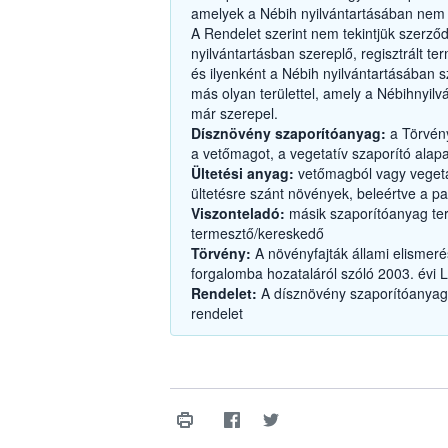
amelyek a Nébih nyilvántartásában nem
A Rendelet szerint nem tekintjük szerződ
nyilvántartásban szereplő, regisztrált ter
és ilyenként a Nébih nyilvántartásában 
más olyan területtel, amely a Nébihnyilvá
már szerepel.
Dísznövény szaporítóanyag:
a Törvény
a vetőmagot, a vegetatív szaporító alap
Ültetési anyag:
vetőmagból vagy vegetatí
ültetésre szánt növények, beleértve a pal
Viszonteladó:
másik szaporítóanyag te
termesztő/kereskedő
Törvény:
A növényfajták állami elismeré
forgalomba hozataláról szóló 2003. évi LI
Rendelet:
A dísznövény szaporítóanyago
rendelet