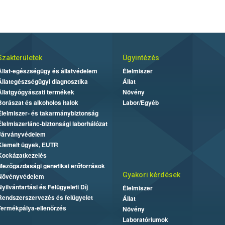
Szakterületek
Ügyintézés
Állat-egészségügy és állatvédelem
Élelmiszer
Állategészségügyi diagnosztika
Állat
Állatgyógyászati termékek
Növény
Borászat és alkoholos italok
Labor/Egyéb
Élelmiszer- és takarmánybiztonság
Élelmiszerlánc-biztonsági laborhálózat
Járványvédelem
Kiemelt ügyek, EUTR
Kockázatkezelés
Mezőgazdasági genetikai erőforrások
Gyakori kérdések
Növényvédelem
Nyilvántartási és Felügyeleti Díj
Élelmiszer
Rendszerszervezés és felügyelet
Állat
Termékpálya-ellenőrzés
Növény
Laboratóriumok