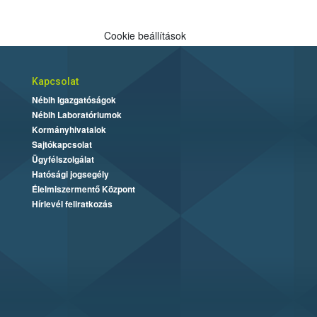
Cookie beállítások
Kapcsolat
Nébih Igazgatóságok
Nébih Laboratóriumok
Kormányhivatalok
Sajtókapcsolat
Ügyfélszolgálat
Hatósági jogsegély
Élelmiszermentő Központ
Hírlevél feliratkozás