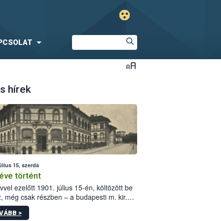
PCSOLAT
s hírek
úlius 15, szerda
éve történt
vvel ezelőtt 1901. július 15-én, költözött be
z, még csak részben – a budapesti m. kir.
i vetőmagvizsgáló állomás a Kis Rókus utca
VÁBB >
ám alatti, Czigler Győző által tervezett új