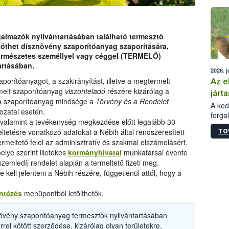
épüle
almazók nyilvántartásában található termesztő
öthet dísznövény szaporítóanyag szaporítására,
természetes személlyel vagy céggel (TERMELŐ)
artásában.
2026. j
zaporítóanyagot, a szakirányítást, illetve a megtermelt
Az e
melt szaporítóanyag
viszonteladó
részére kizárólag a
járta
 A szaporítóanyag minősége a
Törvény és a Rendelet
A kedv
ozatal esetén.
forga
e, valamint a tevékenység megkezdése előtt legalább 30
Korm.
ltetésre vonatkozó adatokat a Nébih által rendszeresített
TO
sérül
termeltető felel az adminisztratív és szakmai elszámolásért.
felme
lye szerint illetékes
kormányhivatal
munkatársai évente
veszé
szemledíj rendelet alapján a termeltető fizeti meg.
Ezen 
kell jelenteni a Nébih részére, függetlenül attól, hogy a
vonni
jártas
ntézés
menüpontból letölthetők.
övény szaporítóanyag termesztők nyilvántartásában
rel kötött szerződése, kizárólag olyan területekre,