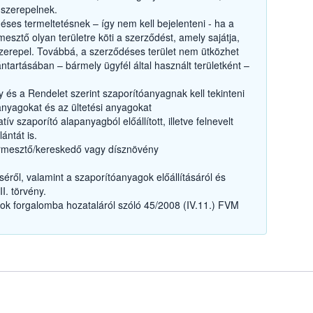
 szerepelnek.
éses termeltetésnek – így nem kell bejelenteni - ha a
mesztő olyan területre köti a szerződést, amely sajátja,
szerepel. Továbbá, a szerződéses terület nem ütközhet
ntartásában – bármely ügyfél által használt területként –
 és a Rendelet szerint szaporítóanyagnak kell tekinteni
anyagokat és az ültetési anyagokat
v szaporító alapanyagból előállított, illetve felnevelt
ántát is.
rmesztő/kereskedő vagy dísznövény
séről, valamint a szaporítóanyagok előállításáról és
I. törvény.
k forgalomba hozataláról szóló 45/2008 (IV.11.) FVM