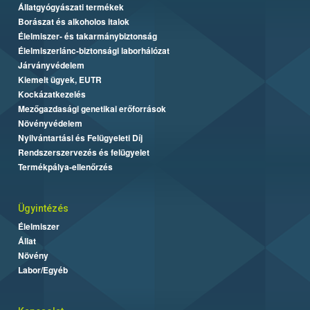
Állatgyógyászati termékek
Borászat és alkoholos italok
Élelmiszer- és takarmánybiztonság
Élelmiszerlánc-biztonsági laborhálózat
Járványvédelem
Kiemelt ügyek, EUTR
Kockázatkezelés
Mezőgazdasági genetikai erőforrások
Növényvédelem
Nyilvántartási és Felügyeleti Díj
Rendszerszervezés és felügyelet
Termékpálya-ellenőrzés
Ügyintézés
Élelmiszer
Állat
Növény
Labor/Egyéb