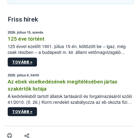
Friss hírek
2026. július 15, szerda
125 éve történt
125 évvel ezelőtt 1901. július 15-én, költözött be – igaz, még
csak részben – a budapesti m. kir. állami vetőmagvizsgáló
állomás a Kis Rókus utca 15. szám alatti, Czigler Győző által
TOVÁBB >
tervezett új épületébe.
2026. július 6, hétfő
Az ebek viselkedésének megítélésében jártas
szakértők listája
A kedvtelésből tartott állatok tartásáról és forgalmazásáról szóló
41/2010. (II. 26.) Korm.rendelet szabályozza az eb okozta fizikai
sérülés, illetve ennek veszélye keletkezésekor felmerülő
TOVÁBB >
hatósági feladatokat, valamint a veszélyes eb tartását és annak
engedélyezését. Ezen eljárások során szükség esetén be kell
vonni az ebek viselkedésének megítélésében jártas szakértőt.