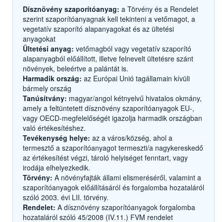
Dísznövény szaporítóanyag:
a Törvény és a Rendelet
szerint szaporítóanyagnak kell tekinteni a vetőmagot, a
vegetatív szaporító alapanyagokat és az ültetési
anyagokat
Ültetési anyag:
vetőmagból vagy vegetatív szaporító
alapanyagból előállított, illetve felnevelt ültetésre szánt
növények, beleértve a palántát is.
Harmadik ország:
az Európai Unió tagállamain kívüli
bármely ország
Tanúsítvány:
magyar/angol kétnyelvű hivatalos okmány,
amely a feltüntetett dísznövény szaporítóanyagok EU-,
vagy OECD-megfelelőségét igazolja harmadik országban
való értékesítéshez.
Tevékenység helye:
az a város/község, ahol a
termesztő a szaporítóanyagot termeszti/a nagykereskedő
az értékesítést végzi, tároló helyiséget fenntart, vagy
irodája elhelyezkedik.
Törvény:
A növényfajták állami elismeréséről, valamint a
szaporítóanyagok előállításáról és forgalomba hozataláról
szóló 2003. évi LII. törvény.
Rendelet:
A dísznövény szaporítóanyagok forgalomba
hozataláról szóló 45/2008 (IV.11.) FVM rendelet