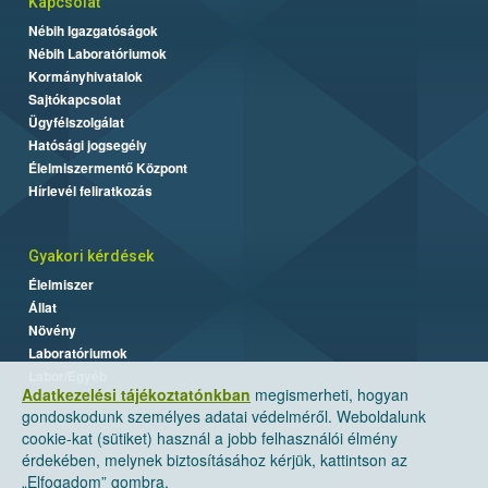
Kapcsolat
Nébih Igazgatóságok
Nébih Laboratóriumok
Kormányhivatalok
Sajtókapcsolat
Ügyfélszolgálat
Hatósági jogsegély
Élelmiszermentő Központ
Hírlevél feliratkozás
Gyakori kérdések
Élelmiszer
Állat
Növény
Laboratóriumok
Labor/Egyéb
Adatkezelési tájékoztatónkban
megismerheti, hogyan
gondoskodunk személyes adatai védelméről. Weboldalunk
cookie-kat (sütiket) használ a jobb felhasználói élmény
érdekében, melynek biztosításához kérjük, kattintson az
„Elfogadom” gombra.