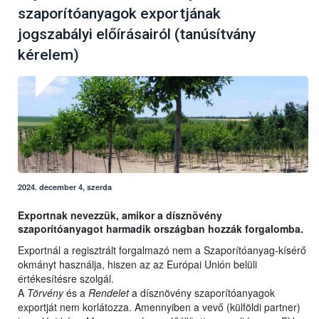
szaporítóanyagok exportjának
jogszabályi előírásairól (tanúsítvány
kérelem)
2024. december 4, szerda
Exportnak nevezzük, amikor a dísznövény
szaporítóanyagot harmadik országban hozzák forgalomba.
Exportnál a regisztrált forgalmazó nem a Szaporítóanyag-kísérő
okmányt használja, hiszen az az Európai Unión belüli
értékesítésre szolgál.
A
Törvény
és a
Rendelet
a dísznövény szaporítóanyagok
exportját nem korlátozza. Amennyiben a vevő (külföldi partner)