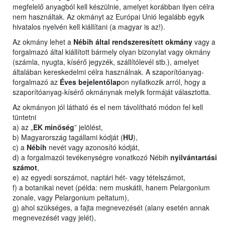
megfelelő anyagból kell készülnie, amelyet korábban ilyen célra
nem használtak. Az okmányt az Európai Unió legalább egyik
hivatalos nyelvén kell kiállítani (a magyar is az!).
Az okmány lehet a
Nébih által rendszeresített okmány
vagy a
forgalmazó által kiállított bármely olyan bizonylat vagy okmány
(számla, nyugta, kísérő jegyzék, szállítólevél stb.), amelyet
általában kereskedelmi célra használnak. A szaporítóanyag-
forgalmazó az
Éves bejelentőlap
on nyilatkozik arról, hogy a
szaporítóanyag-kísérő okmánynak melyik formáját választotta.
Az okmányon jól látható és el nem távolítható módon fel kell
tüntetni
a) az „
EK minőség
” jelölést,
b) Magyarország tagállami kódját (
HU
),
c) a
Nébih
nevét vagy azonosító kódját,
d) a forgalmazói tevékenységre vonatkozó Nébih
nyilvántartási
számot
,
e) az egyedi sorszámot, naptári hét- vagy tételszámot,
f) a botanikai nevet (példa: nem muskátli, hanem Pelargonium
zonale, vagy Pelargonium peltatum),
g) ahol szükséges, a fajta megnevezését (alany esetén annak
megnevezését vagy jelét),