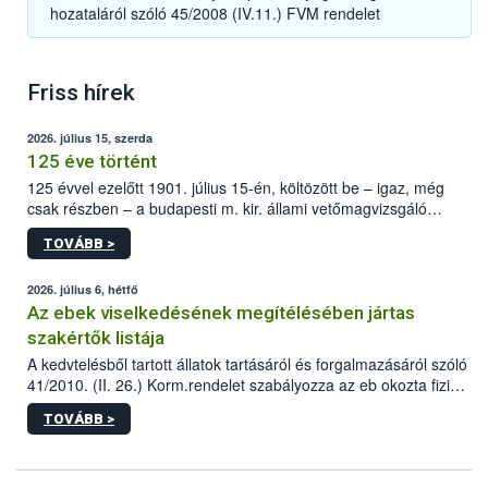
hozataláról szóló 45/2008 (IV.11.) FVM rendelet
Friss hírek
2026. július 15, szerda
125 éve történt
125 évvel ezelőtt 1901. július 15-én, költözött be – igaz, még
csak részben – a budapesti m. kir. állami vetőmagvizsgáló
állomás a Kis Rókus utca 15. szám alatti, Czigler Győző által
TOVÁBB >
tervezett új épületébe.
2026. július 6, hétfő
Az ebek viselkedésének megítélésében jártas
szakértők listája
A kedvtelésből tartott állatok tartásáról és forgalmazásáról szóló
41/2010. (II. 26.) Korm.rendelet szabályozza az eb okozta fizikai
sérülés, illetve ennek veszélye keletkezésekor felmerülő
TOVÁBB >
hatósági feladatokat, valamint a veszélyes eb tartását és annak
engedélyezését. Ezen eljárások során szükség esetén be kell
vonni az ebek viselkedésének megítélésében jártas szakértőt.