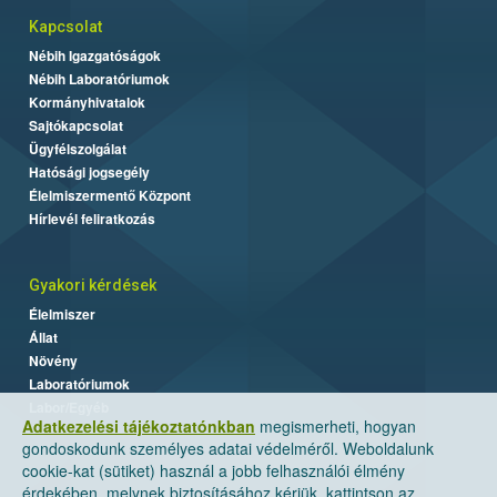
Kapcsolat
Nébih Igazgatóságok
Nébih Laboratóriumok
Kormányhivatalok
Sajtókapcsolat
Ügyfélszolgálat
Hatósági jogsegély
Élelmiszermentő Központ
Hírlevél feliratkozás
Gyakori kérdések
Élelmiszer
Állat
Növény
Laboratóriumok
Labor/Egyéb
Adatkezelési tájékoztatónkban
megismerheti, hogyan
gondoskodunk személyes adatai védelméről. Weboldalunk
cookie-kat (sütiket) használ a jobb felhasználói élmény
érdekében, melynek biztosításához kérjük, kattintson az