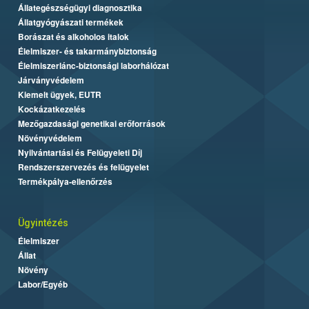
Állategészségügyi diagnosztika
Állatgyógyászati termékek
Borászat és alkoholos italok
Élelmiszer- és takarmánybiztonság
Élelmiszerlánc-biztonsági laborhálózat
Járványvédelem
Kiemelt ügyek, EUTR
Kockázatkezelés
Mezőgazdasági genetikai erőforrások
Növényvédelem
Nyilvántartási és Felügyeleti Díj
Rendszerszervezés és felügyelet
Termékpálya-ellenőrzés
Ügyintézés
Élelmiszer
Állat
Növény
Labor/Egyéb