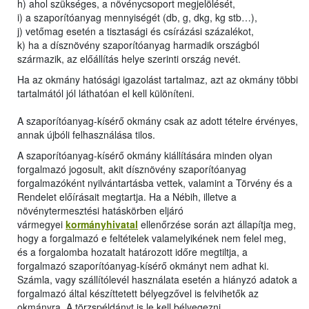
h) ahol szükséges, a növénycsoport megjelölését,
i) a szaporítóanyag mennyiségét (db, g, dkg, kg stb…),
j) vetőmag esetén a tisztasági és csírázási százalékot,
k) ha a dísznövény szaporítóanyag harmadik országból
származik, az előállítás helye szerinti ország nevét.
Ha az okmány hatósági igazolást tartalmaz, azt az okmány többi
tartalmától jól láthatóan el kell különíteni.
A szaporítóanyag-kísérő okmány csak az adott tételre érvényes,
annak újbóli felhasználása tilos.
A szaporítóanyag-kísérő okmány kiállítására minden olyan
forgalmazó jogosult, akit dísznövény szaporítóanyag
forgalmazóként nyilvántartásba vettek, valamint a Törvény és a
Rendelet előírásait megtartja. Ha a Nébih, illetve a
növénytermesztési hatáskörben eljáró
vármegyei
kormányhivatal
ellenőrzése során azt állapítja meg,
hogy a forgalmazó e feltételek valamelyikének nem felel meg,
és a forgalomba hozatalt határozott időre megtiltja, a
forgalmazó szaporítóanyag-kísérő okmányt nem adhat ki.
Számla, vagy szállítólevél használata esetén a hiányzó adatok a
forgalmazó által készíttetett bélyegzővel is felvihetők az
okmányra. A törzspéldányt is le kell bélyegezni.