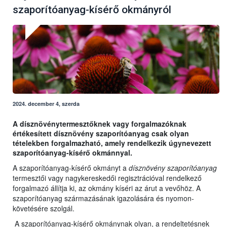
szaporítóanyag-kísérő okmányról
2024. december 4, szerda
A dísznövénytermesztőknek vagy forgalmazóknak
értékesített dísznövény szaporítóanyag csak olyan
tételekben forgalmazható, amely rendelkezik úgynevezett
szaporítóanyag-kísérő okmánnyal.
A szaporítóanyag-kísérő okmányt a
dísznövény szaporítóanyag
termesztői vagy nagykereskedői regisztrációval rendelkező
forgalmazó állítja ki, az okmány kíséri az árut a vevőhöz. A
szaporítóanyag származásának igazolására és nyomon-
követésére szolgál.
A szaporítóanyag-kísérő okmánynak olyan, a rendeltetésnek