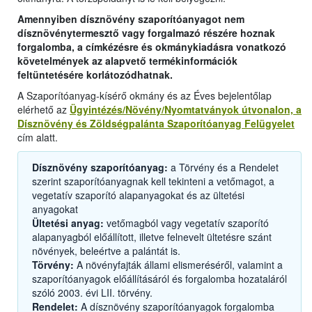
Amennyiben dísznövény szaporítóanyagot nem
dísznövénytermesztő vagy forgalmazó részére hoznak
forgalomba, a címkézésre és okmánykiadásra vonatkozó
követelmények az alapvető termékinformációk
feltüntetésére korlátozódhatnak.
A Szaporítóanyag-kísérő okmány és az Éves bejelentőlap
elérhető az
Ügyintézés/Növény/Nyomtatványok útvonalon, a
Dísznövény és Zöldségpalánta Szaporítóanyag Felügyelet
cím alatt.
Dísznövény szaporítóanyag:
a Törvény és a Rendelet
szerint szaporítóanyagnak kell tekinteni a vetőmagot, a
vegetatív szaporító alapanyagokat és az ültetési
anyagokat
Ültetési anyag:
vetőmagból vagy vegetatív szaporító
alapanyagból előállított, illetve felnevelt ültetésre szánt
növények, beleértve a palántát is.
Törvény:
A növényfajták állami elismeréséről, valamint a
szaporítóanyagok előállításáról és forgalomba hozataláról
szóló 2003. évi LII. törvény.
Rendelet:
A dísznövény szaporítóanyagok forgalomba