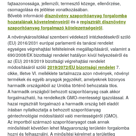
fajtaazonossága, jellemzői, termesztő közege, ellenőrzése,
csomagolása és jelölése vonatkozásában.
Bővebb információ
dísznövény szaporítóanyag forgalomba
hozatalának követelményeiről
és a
regisztrált dísznövény
szaporítóanyag forgalmazó kötelezettségeiről
.
A növénykárosítókkal szembeni védekező intézkedésekről szóló
(EU) 2016/2031 európai parlamenti és tanácsi rendelet
egységes végrehajtási feltételeinek megállapításáról, valamint a
690/2008/EK bizottsági rendelet hatályon kívül helyezéséről és
az (EU) 2018/2019 bizottsági végrehajtási rendelet
módosításáról szóló
2019/2072/EU bizottsági rendelet
7.
cikke, illetve VI. melléklete tartalmazza azon növények, növényi
termékek és egyéb anyagok jegyzékét, amelyeknek bizonyos
harmadik országokból az Unióba történő behozatala tilos.
A harmadik országból behozott szaporítóanyag csak akkor
forgalmazható, ha rendelkezik GMO-mentességi igazolással. A
hazai regisztrált forgalmazó a harmadik ország béli eladót
írásban nyilatkoztatja a behozott szaporítóanyag
géntechnológiai módosítástól való mentességéről (GMO).
Az importból származó szaporítóanyagot csak annak
minősítését követően lehet Magyarország területén forgalomba
hozni és felhasználni. A minősítési kérelmet a területileg