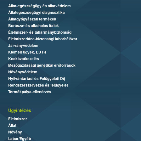
Állat-egészségügy és állatvédelem
Állategészségügyi diagnosztika
Állatgyógyászati termékek
Borászat és alkoholos italok
Élelmiszer- és takarmánybiztonság
Élelmiszerlánc-biztonsági laborhálózat
Járványvédelem
Kiemelt ügyek, EUTR
Kockázatkezelés
Mezőgazdasági genetikai erőforrások
Növényvédelem
Nyilvántartási és Felügyeleti Díj
Rendszerszervezés és felügyelet
Termékpálya-ellenőrzés
Ügyintézés
Élelmiszer
Állat
Növény
Labor/Egyéb