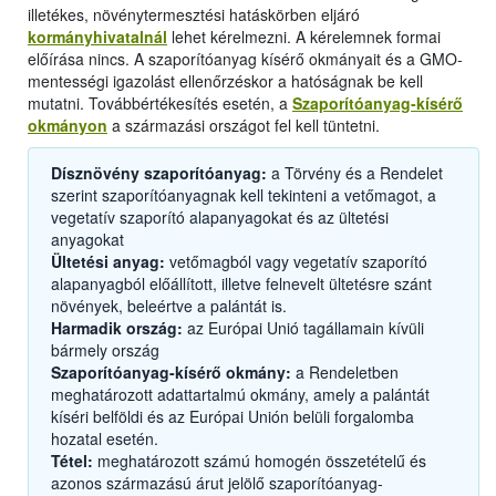
illetékes, növénytermesztési hatáskörben eljáró
kormányhivatalnál
lehet kérelmezni. A kérelemnek formai
előírása nincs. A szaporítóanyag kísérő okmányait és a GMO-
mentességi igazolást ellenőrzéskor a hatóságnak be kell
mutatni. Továbbértékesítés esetén, a
Szaporítóanyag-kísérő
okmányon
a származási országot fel kell tüntetni.
Dísznövény szaporítóanyag:
a Törvény és a Rendelet
szerint szaporítóanyagnak kell tekinteni a vetőmagot, a
vegetatív szaporító alapanyagokat és az ültetési
anyagokat
Ültetési anyag:
vetőmagból vagy vegetatív szaporító
alapanyagból előállított, illetve felnevelt ültetésre szánt
növények, beleértve a palántát is.
Harmadik ország:
az Európai Unió tagállamain kívüli
bármely ország
Szaporítóanyag-kísérő okmány:
a Rendeletben
meghatározott adattartalmú okmány, amely a palántát
kíséri belföldi és az Európai Unión belüli forgalomba
hozatal esetén.
Tétel:
meghatározott számú homogén összetételű és
azonos származású árut jelölő szaporítóanyag-