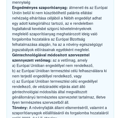
mennyiség
Engedményes szaporítóanyag:
átmeneti és az Európai
Unión belül ki nem küszöbölhető palánta ellátási
nehézség elhárítása céljából a Nébih engedélyt adhat
egy adott kategóriához tartozó, az e rendeletben
foglaltaknál kevésbé szigorú követelményeknek
megfelelő szaporítóanyag meghatározott ideig való
forgalomba hozatalára az Európai Bizottság
felhatalmazása alapján, ha az a növény-egészségügyi
jogszabályok előírásainak egyébként megfelel.
Géntechnológiával módosított szervezettel
szennyezett vetőmag:
az a vetőmag, amely
a) Európai Unióban engedéllyel nem rendelkező,
b) az Európai Unióban termesztési célú felhasználásra ki
nem terjedő engedéllyel rendelkező, vagy
c) az Európai Unióban termesztési célú engedéllyel
rendelkező, de védzáradéki eljárás alatt álló
géntechnológiai módosítás által megváltozott
génállományú természetes szervezetet tartalmaz, illetve
ilyen természetes szervezetből áll.
Törvény:
A növényfajták állami elismeréséről, valamint a
szaporítóanyagok előállításáról és forgalomba hozataláról