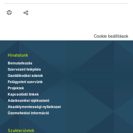
vonni az ebek viselkedésének megítélésében jártas szakértőt.
Cookie beállítások
Hivatalunk
Bemutatkozás
Szervezeti felépítés
Gazdálkodási adatok
Felügyeleti szervünk
Projektek
Kapcsolódó linkek
Adatkezelési tájékoztató
Akadálymentességi nyilatkozat
Üzemeltetési információ
Szakterületek