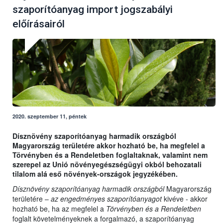
szaporítóanyag import jogszabályi
előírásairól
2020. szeptember 11, péntek
Dísznövény szaporítóanyag harmadik országból
Magyarország területére akkor hozható be, ha megfelel a
Törvényben és a Rendeletben foglaltaknak, valamint nem
szerepel az Unió növényegészségügyi okból behozatali
tilalom alá eső növények-országok jegyzékében.
Dísznövény szaporítóanyag harmadik országból
Magyarország
területére –
az engedményes szaporítóanyagot
kivéve - akkor
hozható be, ha az megfelel a
Törvényben és a Rendeletben
foglalt követelményeknek a forgalmazó, a szaporítóanyag