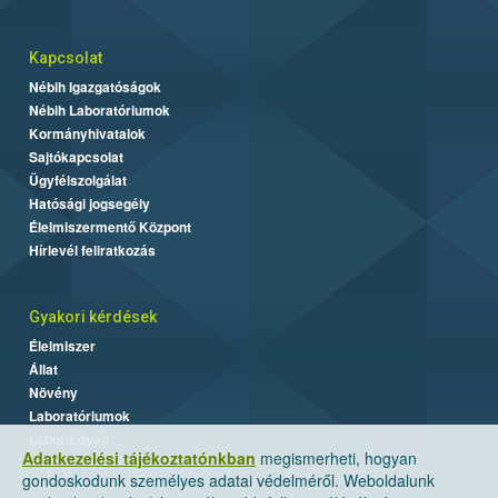
Kapcsolat
Nébih Igazgatóságok
Nébih Laboratóriumok
Kormányhivatalok
Sajtókapcsolat
Ügyfélszolgálat
Hatósági jogsegély
Élelmiszermentő Központ
Hírlevél feliratkozás
Gyakori kérdések
Élelmiszer
Állat
Növény
Laboratóriumok
Labor/Egyéb
Adatkezelési tájékoztatónkban
megismerheti, hogyan
gondoskodunk személyes adatai védelméről. Weboldalunk