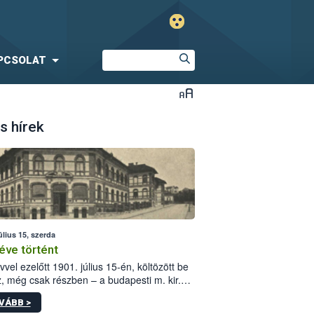
PCSOLAT
s hírek
úlius 15, szerda
éve történt
vvel ezelőtt 1901. július 15-én, költözött be
z, még csak részben – a budapesti m. kir.
i vetőmagvizsgáló állomás a Kis Rókus utca
VÁBB >
ám alatti, Czigler Győző által tervezett új