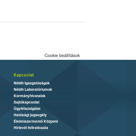
Cookie beállítások
Kapcsolat
Nébih Igazgatóságok
Nébih Laboratóriumok
Kormányhivatalok
Sajtókapcsolat
Ügyfélszolgálat
Hatósági jogsegély
Élelmiszermentő Központ
Hírlevél feliratkozás