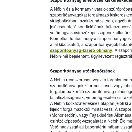
Szaporítóanyag ellenőrzés kiskeresked
A Nébih és a kormányhivatalok szúrópróbas
szaporítóanyagokat forgalmazó kiskereske
virágboltokban, szakáruházakban, egyéb á
jelölésének, jó kondíciójának, fajtaazonos
vetőmagvak csírázóképességének ellenőrzé
Kiemelten fontos, hogy a szaporítóanyagok 
által kibocsátott, a szaporítóanyagok botani
szaporítóanyag-kísérő okmány
. A szapor
Nébih-nél bejelentett, úgynevezett regisztrá
Szaporítóanyag utóellenőrzések
A Nébih rendszeresen végzi a forgalomba h
szaporítóanyagok kitermesztéses vagy labora
forgalomba kerülő szaporítóanyag minőség
fajtatisztaságának, vetőmag esetén csíráz
A Nébih kockázatértékelés alapján jelöli ki 
kijelölt forgalmazóktól mintát vesz. A szap
(Monorierdőn), vagy Fajtakísérleti Állomásai
csírázóképesség-vizsgálatát a Nébih Élelmi
Vetőmagvizsgálati Laboratóriumában vizsgál