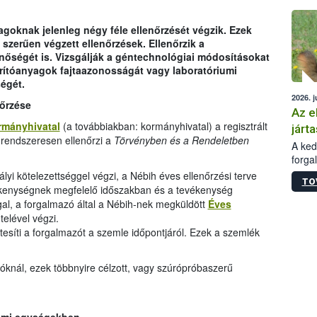
épüle
oknak jelenleg négy féle ellenőrzését végzik. Ezek
szerűen végzett ellenőrzések. Ellenőrzik a
nőségét is. Vizsgálják a géntechnológiai módosításokat
rítóanyagok fajtaazonosságát vagy laboratóriumi
égét.
2026. j
nőrzése
Az e
rmányhivatal
(a továbbiakban: kormányhivatal) a regisztrált
járta
rendszeresen ellenőrzi a
Törvényben és a Rendeletben
A kedv
forga
Korm.
lyi kötelezettséggel végzi, a Nébih éves ellenőrzési terve
TO
sérül
vékenységnek megfelelő időszakban és a tevékenység
felme
gal, a forgalmazó által a Nébih-nek megküldött
Éves
veszé
telével végzi.
Ezen 
esíti a forgalmazót a szemle időpontjáról. Ezek a szemlék
vonni
jártas
óknál, ezek többnyire célzott, vagy szúrópróbaszerű