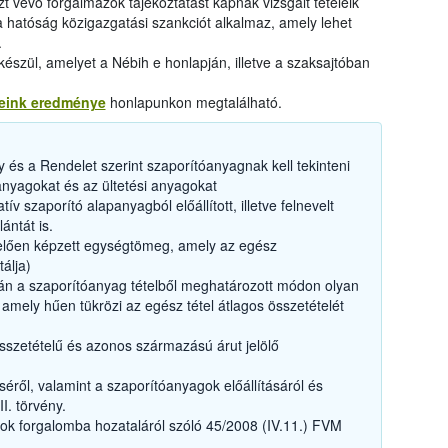
t vevő forgalmazók tájékoztatást kapnak vizsgált tételeik
 hatóság közigazgatási szankciót alkalmaz, amely lehet
.
készül, amelyet a Nébih e honlapján, illetve a szaksajtóban
seink eredménye
honlapunkon megtalálható.
 és a Rendelet szerint szaporítóanyagnak kell tekinteni
anyagokat és az ültetési anyagokat
 szaporító alapanyagból előállított, illetve felnevelt
ántát is.
lelően képzett egységtömeg, amely az egész
álja)
án a szaporítóanyag tételből meghatározott módon olyan
amely hűen tükrözi az egész tétel átlagos összetételét
zetételű és azonos származású árut jelölő
séről, valamint a szaporítóanyagok előállításáról és
I. törvény.
k forgalomba hozataláról szóló 45/2008 (IV.11.) FVM