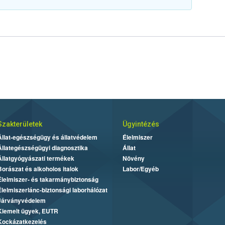
Szakterületek
Ügyintézés
Állat-egészségügy és állatvédelem
Élelmiszer
Állategészségügyi diagnosztika
Állat
Állatgyógyászati termékek
Növény
Borászat és alkoholos italok
Labor/Egyéb
Élelmiszer- és takarmánybiztonság
Élelmiszerlánc-biztonsági laborhálózat
Járványvédelem
Kiemelt ügyek, EUTR
Kockázatkezelés