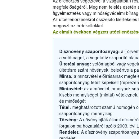
Az ellenőrzés végeztével a vizsgálatban rész
megfelelőségéről. Meg nem felelés esetén a
figyelmeztetés vagy minőségvédelmi bírság
Az utóellenőrzésekről összesítő kiértékelés 
megoszt az érdekeltekkel.
Az elmúlt években végzett utóellenőrzé
Dísznövény szaporítóanyag:
a Törvény
a vetőmagot, a vegetatív szaporító alap
Ültetési anyag:
vetőmagból vagy vegetatív
ültetésre szánt növények, beleértve a pal
Minta:
a mintavétel előírásainak megfe
szaporítóanyag tételt képviseli (reprezent
Mintavétel:
az a művelet, amelynek sor
kisebb mennyiséget (mintát) vételeznek, 
és minőségét
Tétel:
meghatározott számú homogén öss
szaporítóanyag-mennyiség
Törvény:
A növényfajták állami elismeré
forgalomba hozataláról szóló 2003. évi LI
Rendelet:
A dísznövény szaporítóanyago
rendelet