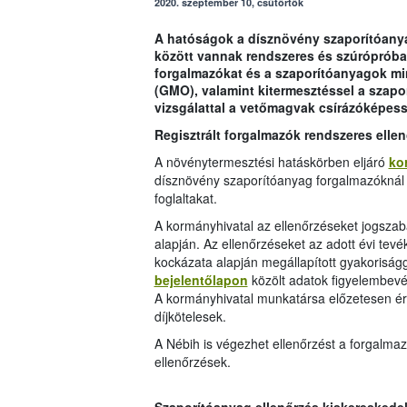
2020. szeptember 10, csütörtök
A hatóságok a dísznövény szaporítóanyag
között vannak rendszeres és szúrópróba 
forgalmazókat és a szaporítóanyagok mi
(GMO), valamint kitermesztéssel a szapo
vizsgálattal a vetőmagvak csírázóképess
Regisztrált forgalmazók rendszeres elle
A növénytermesztési hatáskörben eljáró
ko
dísznövény szaporítóanyag forgalmazóknál 
foglaltakat.
A kormányhivatal az ellenőrzéseket jogszabá
alapján. Az ellenőrzéseket az adott évi te
kockázata alapján megállapított gyakoriság
bejelentőlapon
közölt adatok figyelembevé
A kormányhivatal munkatársa előzetesen ért
díjkötelesek.
A Nébih is végezhet ellenőrzést a forgalmaz
ellenőrzések.