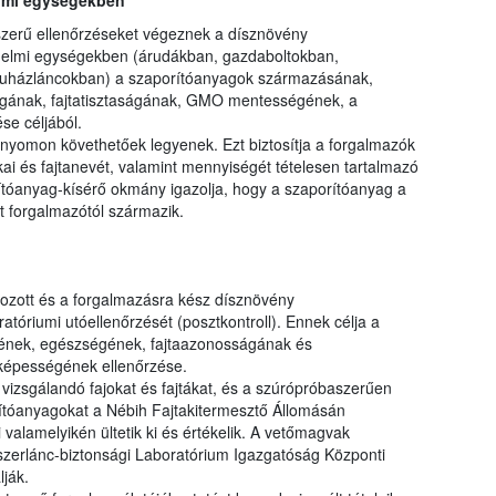
elmi egységekben
zerű ellenőrzéseket végeznek a dísznövény
delmi egységekben (árudákban, gazdaboltokban,
ruházláncokban) a szaporítóanyagok származásának,
ságának, fajtatisztaságának, GMO mentességének, a
se céljából.
nyomon követhetőek legyenek. Ezt biztosítja a forgalmazók
kai és fajtanevét, valamint mennyiségét tételesen tartalmazó
ítóanyag-kísérő okmány igazolja, hogy a szaporítóanyag a
lt forgalmazótól származik.
ozott és a forgalmazásra kész dísznövény
tóriumi utóellenőrzését (posztkontroll). Ennek célja a
ének, egészségének, fajtaazonosságának és
óképességének ellenőrzése.
a vizsgálandó fajokat és fajtákat, és a szúrópróbaszerűen
orítóanyagokat a Nébih Fajtakitermesztő Állomásán
 valamelyikén ültetik ki és értékelik. A vetőmagvak
szerlánc-biztonsági Laboratórium Igazgatóság Központi
ják.