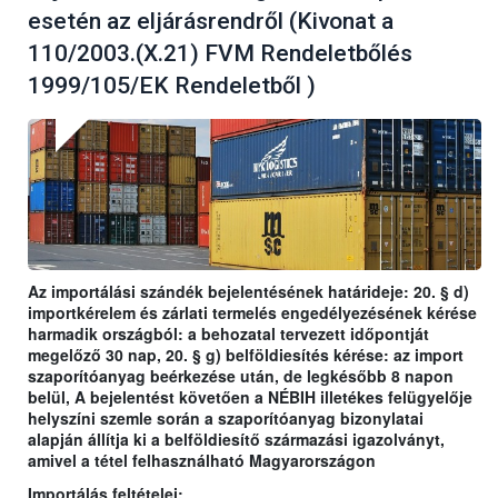
esetén az eljárásrendről (Kivonat a
110/2003.(X.21) FVM Rendeletbőlés
1999/105/EK Rendeletből )
Az importálási szándék bejelentésének határideje: 20. § d)
importkérelem és zárlati termelés engedélyezésének kérése
harmadik országból: a behozatal tervezett időpontját
megelőző 30 nap, 20. § g) belföldiesítés kérése: az import
szaporítóanyag beérkezése után, de legkésőbb 8 napon
belül, A bejelentést követően a NÉBIH illetékes felügyelője
helyszíni szemle során a szaporítóanyag bizonylatai
alapján állítja ki a belföldiesítő származási igazolványt,
amivel a tétel felhasználható Magyarországon
Importálás feltételei: