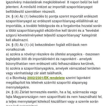
igazolvány másolatának megküldésével 8 napon belül be kell
jelenteni. A minősítő intézet az importált szaporítóanyagot
belföldiesítő szemlében részesíti.
24. § (4) Az (1) bekezdés b) pontja szerint importált erdészeti
szaporítóanyagot az erdészeti szaporítóanyag-előállítónak az
importálás, a további feldolgozás és a forgalomba hozatal során
a többi szaporítóanyagtól elkülönítve kell tárolni és a "kevésbé
szigorú követelményeket teljesítő szaporítóanyag" kategóriát
kell alkalmazni.
24. § (5) Az (1)-(4) bekezdésben foglalt előírások nem
vonatkoznak
a) azokra a növényi részekre és ültetési anyagokra - összesen
legfeljebb 300 db importálónként és naponként - amelyek
bizonyíthatóan nem erdészeti célú felhasználásra kerülnek,
b) azokra a szaporítóanyagokra, amelyek vámszabad területen
vagy vámhatósági zár alatt találhatók,
c) a Bizottság
2002/2301/EK rendelete
szerint fajonként
megállapított kis tételnek számító szaporító alapanyag
mennyiségekre.
24. § (6) Zárlati termesztés esetén, ha a faj, származás vagy
fajta Magyarországon nem szaporítható és nem használható fel,
a teljes mennyiséget kötelező kiszállítani vagy a szemle során