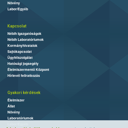
Növény
Labor/Egyéb
Kapcsolat
Nébih Igazgatóságok
Nébih Laboratóriumok
Kormányhivatalok
Sajtókapcsolat
Ügyfélszolgálat
Hatósági jogsegély
Élelmiszermentő Központ
Hírlevél feliratkozás
Gyakori kérdések
Élelmiszer
Állat
Növény
Laboratóriumok
Labor/Egyéb