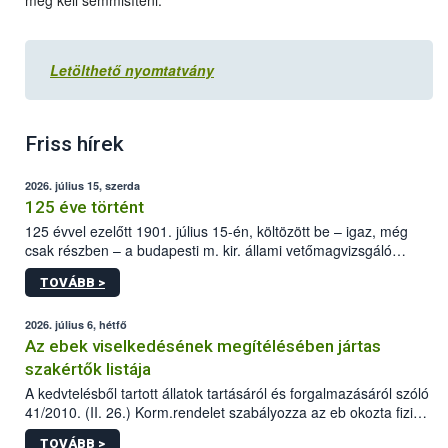
meg kell semmisíteni.
Letölthető nyomtatvány
Friss hírek
2026. július 15, szerda
125 éve történt
125 évvel ezelőtt 1901. július 15-én, költözött be – igaz, még
csak részben – a budapesti m. kir. állami vetőmagvizsgáló
állomás a Kis Rókus utca 15. szám alatti, Czigler Győző által
TOVÁBB >
tervezett új épületébe.
2026. július 6, hétfő
Az ebek viselkedésének megítélésében jártas
szakértők listája
A kedvtelésből tartott állatok tartásáról és forgalmazásáról szóló
41/2010. (II. 26.) Korm.rendelet szabályozza az eb okozta fizikai
sérülés, illetve ennek veszélye keletkezésekor felmerülő
TOVÁBB >