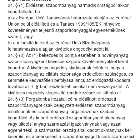
24. § (1) Erdészeti szaporítóanyag harmadik országból akkor
importálható, ha
a) az Európai Unió Tanácsának határozata alapján az Európai
Unión belül előállított és a Tanács 1999/105/EK irányelve
követelményeit teljesítő szaporítóanyaggal egyenértékűnek
számít, vagy
b) a minősítő intézet az Európai Unió Bizottságának
felhatalmazása alapján kivételes engedélyt adott ki.
24. § (2) Az (1) bekezdés b) pontja esetében a növényanyag
szaporítóanyagként kevésbé szigorú követelményekkel kerül
importra. A kivételes engedély kiadásának feltétele, hogy a
szaporítóanyag az ellátás biztonsága érdekében szükséges, és
semmiféle kedvezőtlen befolyása nincs az erdőgazdálkodásra,
továbbá az 1. §-ban részletezett célokat nem veszélyezteti. A
kivételes engedély kiegészítő rendelkezésekkel látható el.
24. § (3) Forgalomba hozatali célra előállított erdészeti
szaporítóanyagot csak bejegyzett erdészeti szaporítóanyag-
előállítónak és szaporítóanyag forgalmazónak szabad
importálni. Az import erdészeti szaporítóanyagot alapanyag
vagy ültetési anyag származási igazolványnak vagy azzal
egyenértékű, a származási ország által kiadott okmánynak kell
kísérnie, és a beérkezést a szaporítóanyagot kísérő származási