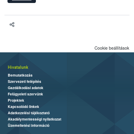
hatósági feladatokat, valamint a veszélyes eb tartását és annak
engedélyezését. Ezen eljárások során szükség esetén be kell
vonni az ebek viselkedésének megítélésében jártas szakértőt.
Cookie beállítások
Hivatalunk
Bemutatkozás
Szervezeti felépítés
Gazdálkodási adatok
Felügyeleti szervünk
Projektek
Kapcsolódó linkek
Adatkezelési tájékoztató
Akadálymentességi nyilatkozat
Üzemeltetési információ