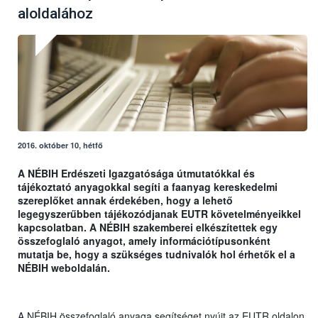
aloldalához
2016. október 10, hétfő
A NÉBIH Erdészeti Igazgatósága útmutatókkal és
tájékoztató anyagokkal segíti
a faanyag kereskedelmi
szereplőket annak érdekében, hogy a lehető
legegyszerűbben tájékozódjanak EUTR követelményeikkel
kapcsolatban. A NÉBIH szakemberei elkészítettek egy
összefoglaló anyagot, amely információtípusonként
mutatja be, hogy a szükséges tudnivalók hol érhetők el a
NÉBIH weboldalán.
A NÉBIH összefoglaló anyaga segítséget nyújt az EUTR oldalon