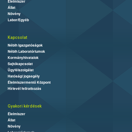
Élelmiszer
Állat
Növény
Labor/Egyéb
Kapcsolat
Nébih Igazgatóságok
Nébih Laboratóriumok
Kormányhivatalok
Sajtókapcsolat
Ügyfélszolgálat
Hatósági jogsegély
Élelmiszermentő Központ
Hírlevél feliratkozás
Gyakori kérdések
Élelmiszer
Állat
Növény