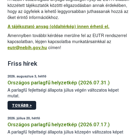
közzétett tájékoztatók közötti eligazodásban annak érdekében,
hogy az ügyfelek a lehető leggyorsabban juthassanak hozzá az
őket érintő információkhoz.
A tájékoztató anyag (oldaltérkép) innen érhető el.
Amennyiben további kérdése merülne fel az EUTR rendszerrel
kapcsolatban, lépjen kapcsolatba munkatársainkkal az
eutr@nebih.gov.hu
címen!
Friss hírek
2026. augusztus 3, hétfő
Országos parlagfű helyzetkép (2026.07.31.)
A parlagfű fejlettségi állapota július végén változatos képet
mutat.
TOVÁBB >
2026. július 20, hétfő
Országos parlagfű helyzetkép (2026.07.17.)
A parlagfű fejlettségi állapota július közepén változatos képet