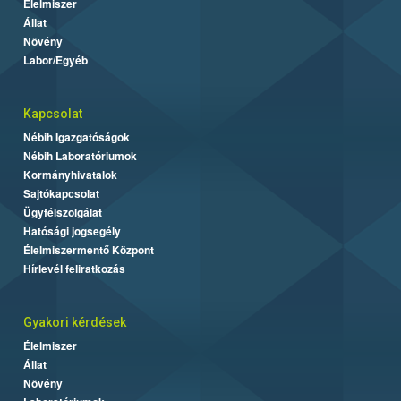
Élelmiszer
Állat
Növény
Labor/Egyéb
Kapcsolat
Nébih Igazgatóságok
Nébih Laboratóriumok
Kormányhivatalok
Sajtókapcsolat
Ügyfélszolgálat
Hatósági jogsegély
Élelmiszermentő Központ
Hírlevél feliratkozás
Gyakori kérdések
Élelmiszer
Állat
Növény