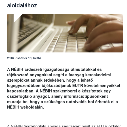
aloldalához
2016. október 10, hétfő
A NÉBIH Erdészeti Igazgatósága útmutatókkal és
tájékoztató anyagokkal segíti
a faanyag kereskedelmi
szereplőket annak érdekében, hogy a lehető
legegyszerűbben tájékozódjanak EUTR követelményeikkel
kapcsolatban. A NÉBIH szakemberei elkészítettek egy
összefoglaló anyagot, amely információtípusonként
mutatja be, hogy a szükséges tudnivalók hol érhetők el a
NÉBIH weboldalán.
A NÉBIH összefoglaló anyaga segítséget nyújt az EUTR oldalon