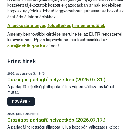
közzétett tájékoztatók közötti eligazodásban annak érdekében,
hogy az ügyfelek a lehető leggyorsabban juthassanak hozzá az
őket érintő információkhoz.
A tájékoztató anyag (oldaltérkép) innen érhető el.
Amennyiben további kérdése merülne fel az EUTR rendszerrel
kapcsolatban, lépjen kapcsolatba munkatársainkkal az
eutr@nebih.gov.hu
címen!
Friss hírek
2026. augusztus 3, hétfő
Országos parlagfű helyzetkép (2026.07.31.)
A parlagfű fejlettségi állapota július végén változatos képet
mutat.
TOVÁBB >
2026. július 20, hétfő
Országos parlagfű helyzetkép (2026.07.17.)
A parlagfű fejlettségi állapota július közepén változatos képet