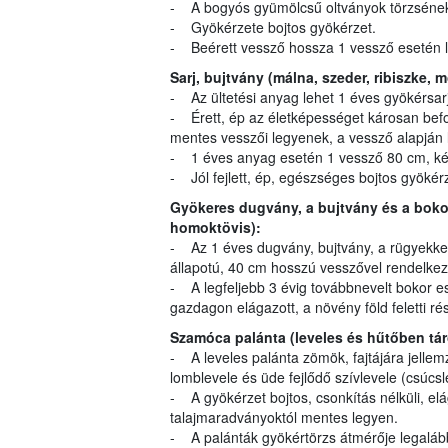
- A bogyós gyümölcsű oltványok törzsének a
- Gyökérzete bojtos gyökérzet.
- Beérett vessző hossza 1 vessző esetén 
Sarj, bujtvány (málna, szeder, ribiszke, 
- Az ültetési anyag lehet 1 éves gyökérsarj,
- Érett, ép az életképességet károsan befo
mentes vesszői legyenek, a vessző alapján 
- 1 éves anyag esetén 1 vessző 80 cm, két
- Jól fejlett, ép, egészséges bojtos gyökérz
Gyökeres dugvány, a bujtvány és a bokor
homoktövis):
- Az 1 éves dugvány, bujtvány, a rügyekkel
állapotú, 40 cm hosszú vesszővel rendelkez
- A legfeljebb 3 évig továbbnevelt bokor e
gazdagon elágazott, a növény föld feletti ré
Szamóca palánta (leveles és hűtőben tárol
- A leveles palánta zömök, fajtájára jellem
lomblevele és üde fejlődő szívlevele (csúcsle
- A gyökérzet bojtos, csonkítás nélküli, e
talajmaradványoktól mentes legyen.
- A palánták gyökértörzs átmérője legaláb