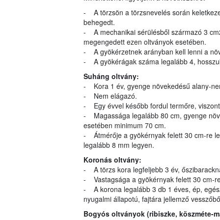
- A törzsön a törzsnevelés során keletkezet
behegedt.
- A mechanikai sérülésből származó 3 cm2 
megengedett ezen oltványok esetében.
- A gyökérzetnek arányban kell lenni a növé
- A gyökérágak száma legalább 4, hosszu
Suháng oltvány:
- Kora 1 év, gyenge növekedésű alany-ne
- Nem elágazó.
- Egy évvel később fordul termőre, viszont
- Magassága legalább 80 cm, gyenge növe
esetében minimum 70 cm.
- Átmérője a gyökérnyak felett 30 cm-re l
legalább 8 mm legyen.
Koronás oltvány:
- A törzs kora legfeljebb 3 év, őszibarackn
- Vastagsága a gyökérnyak felett 30 cm-re
- A korona legalább 3 db 1 éves, ép, egész
nyugalmi állapotú, fajtára jellemző vesszőből
Bogyós oltványok (ribiszke, köszméte-m