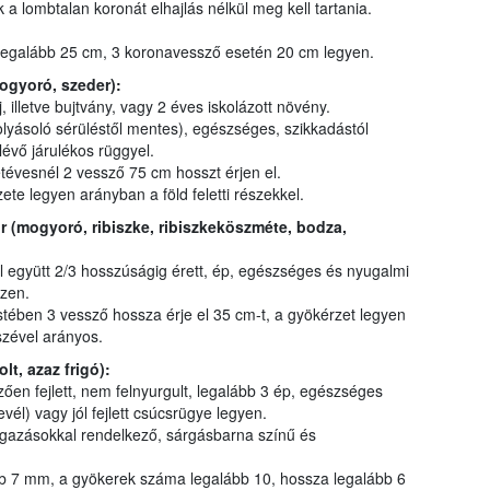
 lombtalan koronát elhajlás nélkül meg kell tartania.
legalább 25 cm, 3 koronavessző esetén 20 cm legyen.
mogyoró, szeder):
 illetve bujtvány, vagy 2 éves iskolázott növény.
lyásoló sérüléstől mentes), egészséges, szikkadástól
lévő járulékos rüggyel.
évesnél 2 vessző 75 cm hosszt érjen el.
ete legyen arányban a föld feletti részekkel.
 (mogyoró, ribiszke, ribiszkeköszméte, bodza,
 együtt 2/3 hosszúságig érett, ép, egészséges és nyugalmi
zen.
stében 3 vessző hossza érje el 35 cm-t, a gyökérzet legyen
szével arányos.
t, azaz frigó):
zően fejlett, nem felnyurgult, legalább 3 ép, egészséges
vél) vagy jól fejlett csúcsrügye legyen.
lágazásokkal rendelkező, sárgásbarna színű és
b 7 mm, a gyökerek száma legalább 10, hossza legalább 6