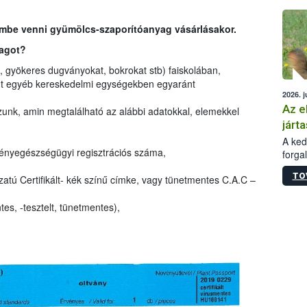
épüle
embe venni gyümölcs-szaporítóanyag vásárlásakor.
yagot?
, gyökeres dugványokat, bokrokat stb) faiskolában,
nt egyéb kereskedelmi egységekben egyaránt
2026. j
Az e
unk, amin megtalálható az alábbi adatokkal, elemekkel
járta
A kedv
ényegészségügyi regisztrációs száma,
forga
Korm.
TO
atú Certifikált- kék színű címke, vagy tünetmentes C.A.C –
sérül
felme
veszé
s, -tesztelt, tünetmentes),
Ezen 
vonni
jártas