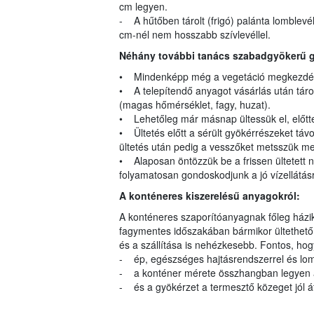
cm legyen.
- A hűtőben tárolt (frigó) palánta lomblevél 
cm-nél nem hosszabb szívlevéllel.
Néhány további tanács szabadgyökerű g
• Mindenképp még a vegetáció megkezdése 
• A telepítendő anyagot vásárlás után táro
(magas hőmérséklet, fagy, huzat).
• Lehetőleg már másnap ültessük el, előtte
• Ültetés előtt a sérült gyökérrészeket távo
ültetés után pedig a vesszőket metsszük m
• Alaposan öntözzük be a frissen ültetett n
folyamatosan gondoskodjunk a jó vízellátás
A konténeres kiszerelésű anyagokról:
A konténeres szaporítóanyagnak főleg házik
fagymentes időszakában bármikor ültethető,
és a szállítása is nehézkesebb. Fontos, ho
- ép, egészséges hajtásrendszerrel és lom
- a konténer mérete összhangban legyen 
- és a gyökérzet a termesztő közeget jól át