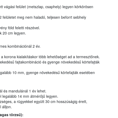
t vágási felület (metszlap, csaphely) legyen körkörösen
felületet meg nem haladó, teljesen beforrt sebhely
ny föld feletti részével.
k 20 cm legyen.
mes kombinációnál 2 év.
 a korona kialakításkor több lehetőséget ad a termesztőnek.
kedésű fajtakombináció és gyenge növekedésű körtefajták
egalább 10 mm, gyenge növekedésű körtefajták esetében
ál és mandulánál 1 év lehet.
l legalább 14 mm átmérőjű legyen.
séges, a rügyekkel együtt 30 cm hosszúságig érett,
 álljon.
agas törzsű):