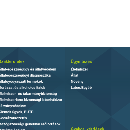
Szakterületek
Ügyintézés
Állat-egészségügy és állatvédelem
Élelmiszer
Állategészségügyi diagnosztika
Állat
Állatgyógyászati termékek
Növény
Borászat és alkoholos italok
Labor/Egyéb
Élelmiszer- és takarmánybiztonság
Élelmiszerlánc-biztonsági laborhálózat
Járványvédelem
Kiemelt ügyek, EUTR
Kockázatkezelés
Mezőgazdasági genetikai erőforrások
Gyakori kérdések