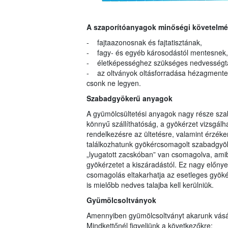
A szaporítóanyagok minőségi követelmé
- fajtaazonosnak és fajtatisztának,
- fagy- és egyéb károsodástól mentesnek
- életképességhez szükséges nedvességtar
- az oltványok oltásforradása hézagmentes
csonk ne legyen.
Szabadgyökerű anyagok
A gyümölcsültetési anyagok nagy része sz
könnyű szállíthatóság, a gyökérzet vizsgálha
rendelkezésre az ültetésre, valamint érzéke
találkozhatunk gyökércsomagolt szabadgyö
„lyugatott zacskóban” van csomagolva, amib
gyökérzetet a kiszáradástól. Ez nagy előny
csomagolás eltakarhatja az esetleges gyök
is mielőbb nedves talajba kell kerülniük.
Gyümölcsoltványok
Amennyiben gyümölcsoltványt akarunk vásár
Mindkettőnél figyeljünk a következőkre: