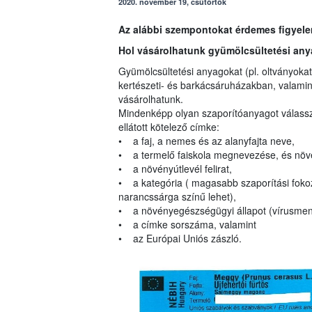
2020. november 19, csütörtök
Az alábbi szempontokat érdemes figyel
Hol vásárolhatunk gyümölcsültetési an
Gyümölcsültetési anyagokat (pl. oltványokat
kertészeti- és barkácsáruházakban, valami
vásárolhatunk.
Mindenképp olyan szaporítóanyagot válassz
ellátott kötelező címke:
• a faj, a nemes és az alanyfajta neve,
• a termelő faiskola megnevezése, és növ
• a növényútlevél felirat,
• a kategória ( magasabb szaporítási fokoz
narancssárga színű lehet),
• a növényegészségügyi állapot (vírusmente
• a címke sorszáma, valamint
• az Európai Uniós zászló.