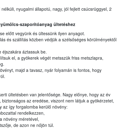
nélküli, nyugalmi állapotú, nagy, jól fejlett csúcsrüggyel, 2
yümölcs-szaporítóanyag ültetéshez
előtt vegyünk és ültessünk ilyen anyagot.
lás és szállítás közben védjük a szélsőséges körülményektől
 éjszakára áztassuk be.
lítsuk el, a gyökerek végét metsszük friss metszlapra,
eg.
övényt, majd a tavasz, nyár folyamán is fontos, hogy
ról.
erti ültetésben van jelentősége. Nagy előnye, hogy az év
 biztonságos az eredése, viszont nem látjuk a gyökérzetet,
gy az így forgalomba kerülő növény:
bozattal rendelkezzen,
a növény méretével,
szője, de azon ne nőjön túl.