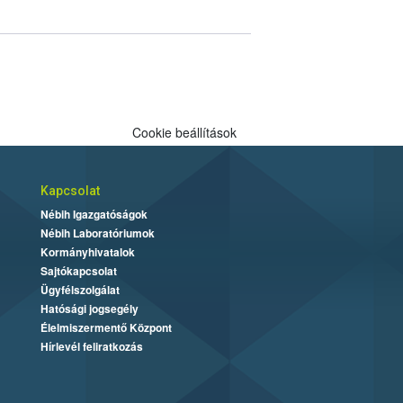
Cookie beállítások
Kapcsolat
Nébih Igazgatóságok
Nébih Laboratóriumok
Kormányhivatalok
Sajtókapcsolat
Ügyfélszolgálat
Hatósági jogsegély
Élelmiszermentő Központ
Hírlevél feliratkozás