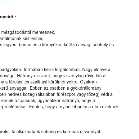
nyeiről:
, mézgásodástól mentesnek,
talmúnak kell lennie,
 legyen, benne és a környékén kötöző anyag, sebhely és
abadgyökerű formában kerül forgalomban. Nagy előnye a
tósága. Hátránya viszont, hogy viszonylag rövid idő áll
ny a tárolási és szállítási körülményekre. Gyakran
kerű anyaggal. Ebben az esetben a gyökérállomány
en nedves közeg (általában fűrészpor vagy tőzeg) védi a
e ennek a típusnak, ugyanakkor hátránya, hogy a
érproblémákat. Fontos, hogy a nylon lebontása után ezeknek
olni, találkozhatunk suháng és koronás oltvánnyal.