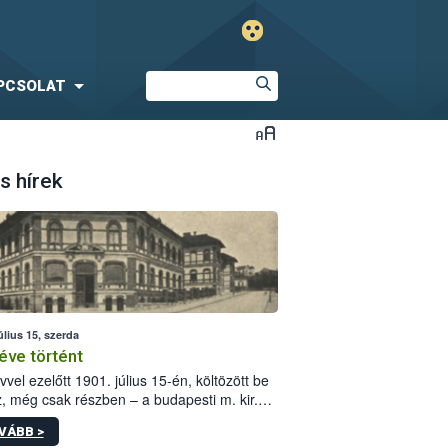
PCSOLAT
s hírek
úlius 15, szerda
éve történt
vvel ezelőtt 1901. július 15-én, költözött be
z, még csak részben – a budapesti m. kir.
i vetőmagvizsgáló állomás a Kis Rókus utca
VÁBB >
ám alatti, Czigler Győző által tervezett új