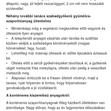
állapotú, nagy, jól fejlett csúcsrüggyel, 2 cm-nél nem hosszabb
szívlevéllel.
Néhány további tanács szabadgyökerű gyümölcs-
szaporítóanyag ültetéshez
• Mindenképp még a vegetáció megkezdése előtt vegyünk és
ültessünk ilyen anyagot.
• A telepítendő anyagot vásárlás után tárolás és szállítás
közben védjük a szélsőséges körülményektől (magas
hőmérséklet, fagy, huzat).
• Lehetőleg már másnap ültessük el, előtte éjszakára áztassuk
be.
• Ültetés előtt a sérült gyökérrészeket távolítsuk el, a gyökerek
végét metsszük friss metszlapra, ültetés után pedig a vesszőket
metsszük meg.
• Alaposan öntözzük be a frissen ültetett növényt, majd a
tavasz, nyár folyamán is fontos, hogy folyamatosan
gondoskodjunk a jó vízellátásról.
A konténeres kiszerelésű anyagokról:
A konténeres szaporítóanyagnak főleg házikerti ültetésben van
jelentősége. Nagy előnye, hogy az év fagymentes időszakában