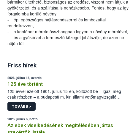
bármikor ültethető, biztonságos az eredése, viszont nem látjuk a
gyökérzetet, és a szállítása is nehézkesebb. Fontos, hogy az így
forgalomba kerülő növény:
- ép, egészséges hajtásrendszerrel és lombozattal
rendelkezzen,
- a konténer mérete összhangban legyen a növény méretével,
- és a gyökérzet a termesztő közeget jól átszője, de azon ne
nőjön túl.
Friss hírek
2026. július 15, szerda
125 éve történt
125 évvel ezelőtt 1901. július 15-én, költözött be – igaz, még
csak részben – a budapesti m. kir. állami vetőmagvizsgáló
állomás a Kis Rókus utca 15. szám alatti, Czigler Győző által
TOVÁBB >
tervezett új épületébe.
2026. július 6, hétfő
Az ebek viselkedésének megítélésében jártas
szakértők listája