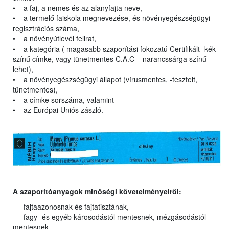
• a faj, a nemes és az alanyfajta neve,
• a termelő faiskola megnevezése, és növényegészségügyi
regisztrációs száma,
• a növényútlevél felirat,
• a kategória ( magasabb szaporítási fokozatú Certifikált- kék
színű címke, vagy tünetmentes C.A.C – narancssárga színű
lehet),
• a növényegészségügyi állapot (vírusmentes, -tesztelt,
tünetmentes),
• a címke sorszáma, valamint
• az Európai Uniós zászló.
A szaporítóanyagok minőségi követelményeiről:
- fajtaazonosnak és fajtatisztának,
- fagy- és egyéb károsodástól mentesnek, mézgásodástól
mentesnek,