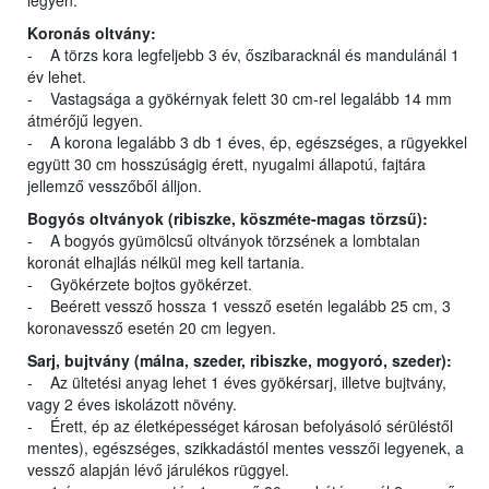
legyen.
Koronás oltvány:
- A törzs kora legfeljebb 3 év, őszibaracknál és mandulánál 1
év lehet.
- Vastagsága a gyökérnyak felett 30 cm-rel legalább 14 mm
átmérőjű legyen.
- A korona legalább 3 db 1 éves, ép, egészséges, a rügyekkel
együtt 30 cm hosszúságig érett, nyugalmi állapotú, fajtára
jellemző vesszőből álljon.
Bogyós oltványok (ribiszke, köszméte-magas törzsű):
- A bogyós gyümölcsű oltványok törzsének a lombtalan
koronát elhajlás nélkül meg kell tartania.
- Gyökérzete bojtos gyökérzet.
- Beérett vessző hossza 1 vessző esetén legalább 25 cm, 3
koronavessző esetén 20 cm legyen.
Sarj, bujtvány (málna, szeder, ribiszke, mogyoró, szeder):
- Az ültetési anyag lehet 1 éves gyökérsarj, illetve bujtvány,
vagy 2 éves iskolázott növény.
- Érett, ép az életképességet károsan befolyásoló sérüléstől
mentes), egészséges, szikkadástól mentes vesszői legyenek, a
vessző alapján lévő járulékos rüggyel.