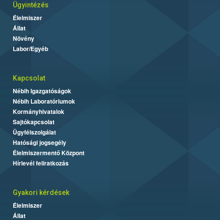
Ügyintézés
Élelmiszer
Állat
Növény
Labor/Egyéb
Kapcsolat
Nébih Igazgatóságok
Nébih Laboratóriumok
Kormányhivatalok
Sajtókapcsolat
Ügyfélszolgálat
Hatósági jogsegély
Élelmiszermentő Központ
Hírlevél feliratkozás
Gyakori kérdések
Élelmiszer
Állat