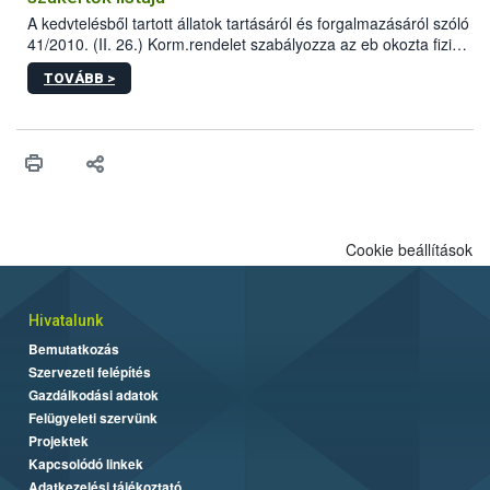
A kedvtelésből tartott állatok tartásáról és forgalmazásáról szóló
41/2010. (II. 26.) Korm.rendelet szabályozza az eb okozta fizikai
sérülés, illetve ennek veszélye keletkezésekor felmerülő
TOVÁBB >
hatósági feladatokat, valamint a veszélyes eb tartását és annak
engedélyezését. Ezen eljárások során szükség esetén be kell
vonni az ebek viselkedésének megítélésében jártas szakértőt.
Cookie beállítások
Hivatalunk
Bemutatkozás
Szervezeti felépítés
Gazdálkodási adatok
Felügyeleti szervünk
Projektek
Kapcsolódó linkek
Adatkezelési tájékoztató