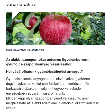
vásárlásához
2020. november 19, csütörtök
Az alábbi szempontokat érdemes figyelembe venni
gyümölcs-szaporítóanyag vásárlásakor.
Hol vásárolhatunk gyümölcsültetési anyagot?
Gyümölcsültetési anyagokat (pl. oltványokat, gyökeres
dugványokat, bokrokat stb) faiskolában, kertészeti- és
barkácsáruházakban, valamint egyéb kereskedelmi
egységekben egyaránt vásárolhatunk.
Mindenképp olyan szaporítóanyagot válasszunk, amin
megtalálható az alábbi adatokkal, elemekkel ellátott kötelező
címke: