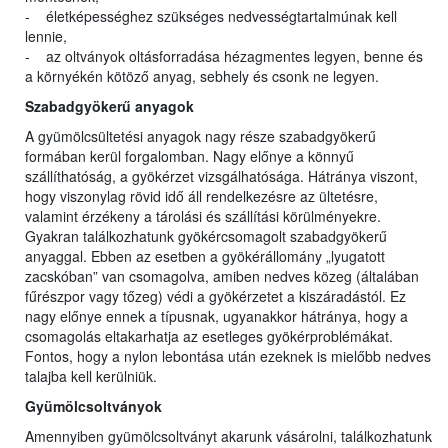
- életképességhez szükséges nedvességtartalmúnak kell
lennie,
- az oltványok oltásforradása hézagmentes legyen, benne és
a környékén kötöző anyag, sebhely és csonk ne legyen.
Szabadgyökerű anyagok
A gyümölcsültetési anyagok nagy része szabadgyökerű
formában kerül forgalomban. Nagy előnye a könnyű
szállíthatóság, a gyökérzet vizsgálhatósága. Hátránya viszont,
hogy viszonylag rövid idő áll rendelkezésre az ültetésre,
valamint érzékeny a tárolási és szállítási körülményekre.
Gyakran találkozhatunk gyökércsomagolt szabadgyökerű
anyaggal. Ebben az esetben a gyökérállomány „lyugatott
zacskóban” van csomagolva, amiben nedves közeg (általában
fűrészpor vagy tőzeg) védi a gyökérzetet a kiszáradástól. Ez
nagy előnye ennek a típusnak, ugyanakkor hátránya, hogy a
csomagolás eltakarhatja az esetleges gyökérproblémákat.
Fontos, hogy a nylon lebontása után ezeknek is mielőbb nedves
talajba kell kerülniük.
Gyümölcsoltványok
Amennyiben gyümölcsoltványt akarunk vásárolni, találkozhatunk