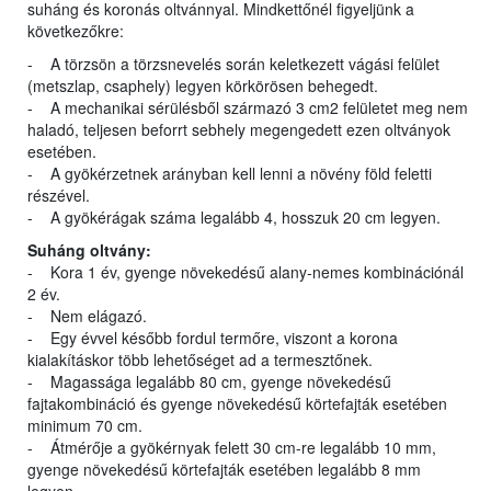
suháng és koronás oltvánnyal. Mindkettőnél figyeljünk a
következőkre:
- A törzsön a törzsnevelés során keletkezett vágási felület
(metszlap, csaphely) legyen körkörösen behegedt.
- A mechanikai sérülésből származó 3 cm2 felületet meg nem
haladó, teljesen beforrt sebhely megengedett ezen oltványok
esetében.
- A gyökérzetnek arányban kell lenni a növény föld feletti
részével.
- A gyökérágak száma legalább 4, hosszuk 20 cm legyen.
Suháng oltvány:
- Kora 1 év, gyenge növekedésű alany-nemes kombinációnál
2 év.
- Nem elágazó.
- Egy évvel később fordul termőre, viszont a korona
kialakításkor több lehetőséget ad a termesztőnek.
- Magassága legalább 80 cm, gyenge növekedésű
fajtakombináció és gyenge növekedésű körtefajták esetében
minimum 70 cm.
- Átmérője a gyökérnyak felett 30 cm-re legalább 10 mm,
gyenge növekedésű körtefajták esetében legalább 8 mm