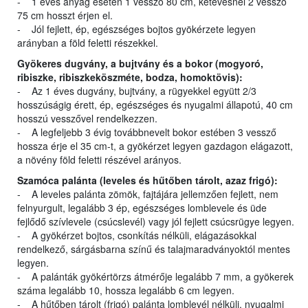
- 1 éves anyag esetén 1 vessző 80 cm, kétévesnél 2 vessző
75 cm hosszt érjen el.
- Jól fejlett, ép, egészséges bojtos gyökérzete legyen
arányban a föld feletti részekkel.
Gyökeres dugvány, a bujtvány és a bokor (mogyoró,
ribiszke, ribiszkeköszméte, bodza, homoktövis):
- Az 1 éves dugvány, bujtvány, a rügyekkel együtt 2/3
hosszúságig érett, ép, egészséges és nyugalmi állapotú, 40 cm
hosszú vesszővel rendelkezzen.
- A legfeljebb 3 évig továbbnevelt bokor estében 3 vessző
hossza érje el 35 cm-t, a gyökérzet legyen gazdagon elágazott,
a növény föld feletti részével arányos.
Szamóca palánta (leveles és hűtőben tárolt, azaz frigó):
- A leveles palánta zömök, fajtájára jellemzően fejlett, nem
felnyurgult, legalább 3 ép, egészséges lomblevele és üde
fejlődő szívlevele (csúcslevél) vagy jól fejlett csúcsrügye legyen.
- A gyökérzet bojtos, csonkítás nélküli, elágazásokkal
rendelkező, sárgásbarna színű és talajmaradványoktól mentes
legyen.
- A palánták gyökértörzs átmérője legalább 7 mm, a gyökerek
száma legalább 10, hossza legalább 6 cm legyen.
- A hűtőben tárolt (frigó) palánta lomblevél nélküli, nyugalmi