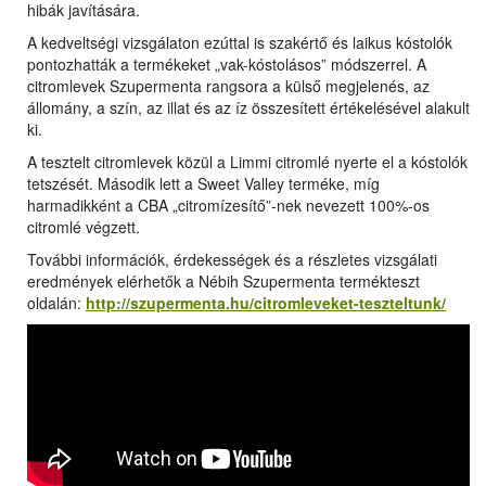
hibák javítására.
A kedveltségi vizsgálaton ezúttal is szakértő és laikus kóstolók
pontozhatták a termékeket „vak-kóstolásos” módszerrel. A
citromlevek Szupermenta rangsora a külső megjelenés, az
állomány, a szín, az illat és az íz összesített értékelésével alakult
ki.
A tesztelt citromlevek közül a Limmi citromlé nyerte el a kóstolók
tetszését. Második lett a Sweet Valley terméke, míg
harmadikként a CBA „citromízesítő”-nek nevezett 100%-os
citromlé végzett.
További információk, érdekességek és a részletes vizsgálati
eredmények elérhetők a Nébih Szupermenta termékteszt
oldalán:
http://szupermenta.hu/citromleveket-teszteltunk/