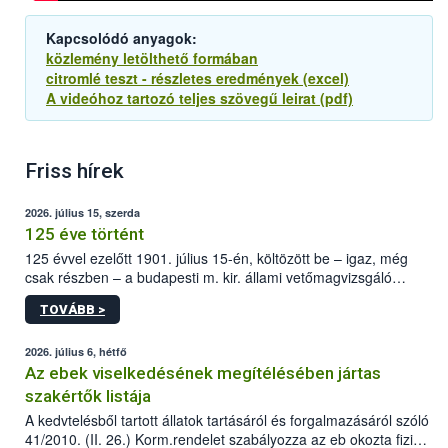
Kapcsolódó anyagok:
közlemény letölthető formában
citromlé teszt - részletes eredmények (excel)
A videóhoz tartozó teljes szövegű leirat (pdf)
Friss hírek
2026. július 15, szerda
125 éve történt
125 évvel ezelőtt 1901. július 15-én, költözött be – igaz, még
csak részben – a budapesti m. kir. állami vetőmagvizsgáló
állomás a Kis Rókus utca 15. szám alatti, Czigler Győző által
TOVÁBB >
tervezett új épületébe.
2026. július 6, hétfő
Az ebek viselkedésének megítélésében jártas
szakértők listája
A kedvtelésből tartott állatok tartásáról és forgalmazásáról szóló
41/2010. (II. 26.) Korm.rendelet szabályozza az eb okozta fizikai