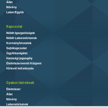
Állat
Növény
Labor/Egyéb
Kapcsolat
Nébih Igazgatóságok
Nébih Laboratóriumok
Kormányhivatalok
Sajtókapcsolat
Ügyfélszolgálat
Hatósági jogsegély
Élelmiszermentő Központ
Hírlevél feliratkozás
Gyakori kérdések
Élelmiszer
Állat
Növény
Laboratóriumok