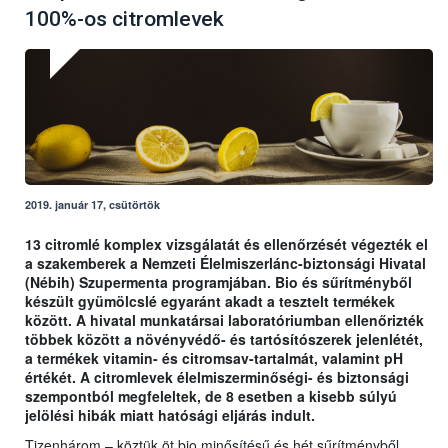
100%-os citromlevek
2019. január 17, csütörtök
13 citromlé komplex vizsgálatát és ellenőrzését végezték el
a szakemberek a Nemzeti Élelmiszerlánc-biztonsági Hivatal
(Nébih) Szupermenta programjában. Bio és sűrítményből
készült gyümölcslé egyaránt akadt a tesztelt termékek
között. A hivatal munkatársai laboratóriumban ellenőrizték
többek között a növényvédő- és tartósítószerek jelenlétét,
a termékek vitamin- és citromsav-tartalmát, valamint pH
értékét. A citromlevek élelmiszerminőségi- és biztonsági
szempontból megfeleltek, de 8 esetben a kisebb súlyú
jelölési hibák miatt hatósági eljárás indult.
Tizenhárom – köztük öt bio minősítésű és hét sűrítményből