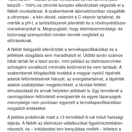
készült – 100%-os citromlé komplex ellenőrzését végezték el a
Nébih munkatársai. A szakemberek laboratóriumban vizsgálták
a citromsav-, a kén-dioxid, valamint a C-vitamin tartalmat, de
mérték a pH-t, a tartósítószerek jelenlétét és a növényvédőszer-
maradványokat is. Megnyugtató, hogy élelmiszerminőségi- és
biztonsági szempontból minden termék megfelelt az
előírásoknak.
A Nébih felügyelői ellenőrizték a termékspecifikációkat és a
jelölések vizsgálata sem maradhatott el. Utóbbi során számos
hibát tártak fel a teszt során, mint például az élelmiszercímke
szövegére vonatkozó minimális betűméret be nem tartását. A
szakemberek kifogásolták továbbá a magyar nyelvű tápérték
adatok feltüntetésének hiányát, az energiatartalmat, a tápérték
adatok szabálytalan megjelenítését, a tárolási feltétel
elmulasztását és annak helytelen jelölését is. Egy terméknél a
csomagoláson feltüntetett energiaérték és egyes tápanyagok
mennyisége nem pontosan egyezett a termékspecifikációban
megadott értékekkel.
A jelölési problémák miatt a 13 termékből 8-nál indult hatósági
eljárás. A Nébih az élelmiszer-vállalkozókat figyelmeztetésben
részesíti, és – intézkedési terv benyújtása mellett – kötelezi a