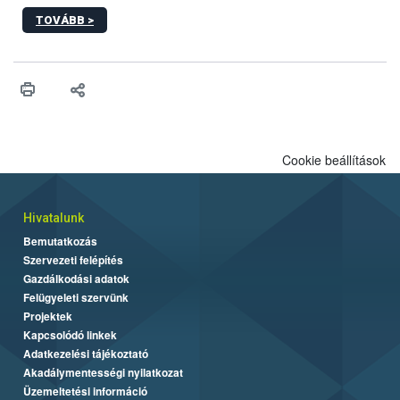
sérülés, illetve ennek veszélye keletkezésekor felmerülő
TOVÁBB >
hatósági feladatokat, valamint a veszélyes eb tartását és annak
engedélyezését. Ezen eljárások során szükség esetén be kell
vonni az ebek viselkedésének megítélésében jártas szakértőt.
Cookie beállítások
Hivatalunk
Bemutatkozás
Szervezeti felépítés
Gazdálkodási adatok
Felügyeleti szervünk
Projektek
Kapcsolódó linkek
Adatkezelési tájékoztató
Akadálymentességi nyilatkozat
Üzemeltetési információ