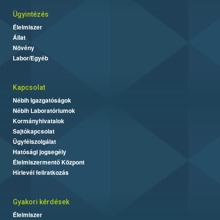
Ügyintézés
Élelmiszer
Állat
Növény
Labor/Egyéb
Kapcsolat
Nébih Igazgatóságok
Nébih Laboratóriumok
Kormányhivatalok
Sajtókapcsolat
Ügyfélszolgálat
Hatósági jogsegély
Élelmiszermentő Központ
Hírlevél feliratkozás
Gyakori kérdések
Élelmiszer