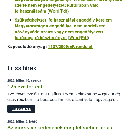
szerre
nem engedélyezett kultúrában
való
felhasználására
(
Word
/
Pdf
)
Szükséghelyzeti felhasználási engedély kérelem
Magyarországon
engedéllyel nem
rendelkező
növényvédő szerre vagy
nem engedélyezett
hatóanyagú
készítményre
(
Word
/
Pdf
)
Kapcsolódó anyag:
1107/2009/EK rendelet
Friss hírek
2026. július 15, szerda
125 éve történt
125 évvel ezelőtt 1901. július 15-én, költözött be – igaz, még
csak részben – a budapesti m. kir. állami vetőmagvizsgáló
állomás a Kis Rókus utca 15. szám alatti, Czigler Győző által
TOVÁBB >
tervezett új épületébe.
2026. július 6, hétfő
Az ebek viselkedésének megítélésében jártas