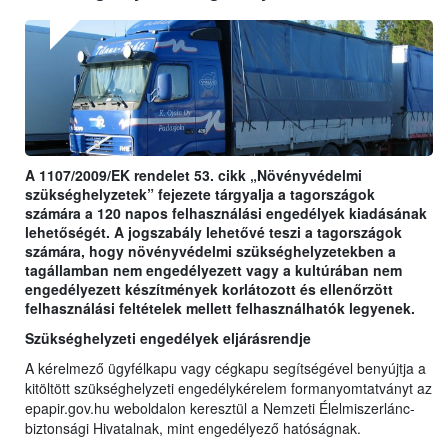
A 1107/2009/EK rendelet 53. cikk „Növényvédelmi
szükséghelyzetek” fejezete tárgyalja a tagországok
számára a 120 napos felhasználási engedélyek kiadásának
lehetőségét. A jogszabály lehetővé teszi a tagországok
számára, hogy növényvédelmi szükséghelyzetekben a
tagállamban nem engedélyezett vagy a kultúrában nem
engedélyezett készítmények korlátozott és ellenőrzött
felhasználási feltételek mellett felhasználhatók legyenek.
Szükséghelyzeti engedélyek eljárásrendje
A kérelmező ügyfélkapu vagy cégkapu segítségével benyújtja a
kitöltött szükséghelyzeti engedélykérelem formanyomtatványt az
epapir.gov.hu weboldalon keresztül a Nemzeti Élelmiszerlánc-
biztonsági Hivatalnak, mint engedélyező hatóságnak.