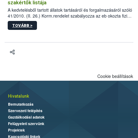
szakértők listája
A kedvtelésből tartott állatok tartásáról és forgalmazásáról szóló
41/2010. (II. 26.) Korm.rendelet szabályozza az eb okozta fizikai
sérülés, illetve ennek veszélye keletkezésekor felmerülő
TOVÁBB >
hatósági feladatokat, valamint a veszélyes eb tartását és annak
engedélyezését. Ezen eljárások során szükség esetén be kell
vonni az ebek viselkedésének megítélésében jártas szakértőt.
Cookie beállítások
Hivatalunk
Bemutatkozás
Szervezeti felépítés
Gazdálkodási adatok
Felügyeleti szervünk
Projektek
Kapcsolódó linkek