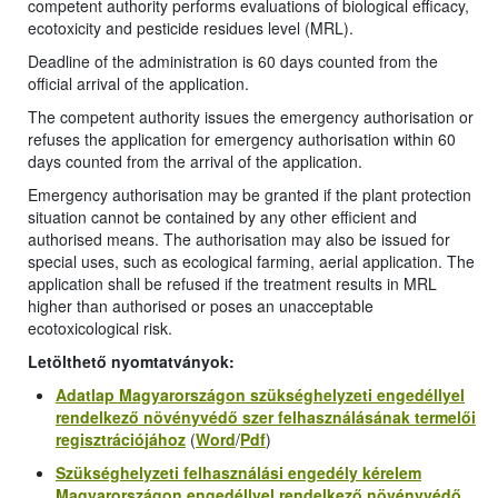
competent authority performs evaluations of biological efficacy,
ecotoxicity and pesticide residues level (MRL).
Deadline of the administration is 60 days counted from the
official arrival of the application.
The competent authority issues the emergency authorisation or
refuses the application for emergency authorisation within 60
days counted from the arrival of the application.
Emergency authorisation may be granted if the plant protection
situation cannot be contained by any other efficient and
authorised means. The authorisation may also be issued for
special uses, such as ecological farming, aerial application. The
application shall be refused if the treatment results in MRL
higher than authorised or poses an unacceptable
ecotoxicological risk.
Letölthető nyomtatványok:
Adatlap
Magyarországon szükséghelyzeti engedéllyel
rendelkező növényvédő szer felhasználásának
termelői
regisztráció
jához
(
Word
/
Pdf
)
Szükséghelyzeti felhasználási engedély kérelem
Magyarországon engedéllyel rendelkező növényvédő