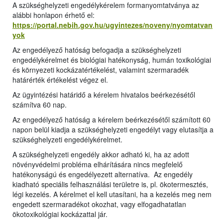
A szükséghelyzeti engedélykérelem formanyomtatványa az
alábbi honlapon érhető el:
https://portal.nebih.gov.hu/ugyintezes/noveny/nyomtatvan
yok
Az engedélyező hatóság befogadja a szükséghelyzeti
engedélykérelmet és biológiai hatékonyság, humán toxikológiai
és környezeti kockázatértékelést, valamint szermaradék
határérték értékelést végez el.
Az ügyintézési határidő a kérelem hivatalos beérkezésétől
számítva 60 nap.
Az engedélyező hatóság a kérelem beérkezésétől számított 60
napon belül kiadja a szükséghelyzeti engedélyt vagy elutasítja a
szükséghelyzeti engedélykérelmet.
A szükséghelyzeti engedély akkor adható ki, ha az adott
növényvédelmi probléma elhárítására nincs megfelelő
hatékonyságú és engedélyezett alternatíva. Az engedély
kiadható speciális felhasználási területre is, pl. ökotermesztés,
légi kezelés. A kérelmet el kell utasítani, ha a kezelés meg nem
engedett szermaradékot okozhat, vagy elfogadhatatlan
ökotoxikológiai kockázattal jár.