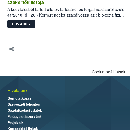
szakértők listája
A kedvtelésből tartott állatok tartásáról és forgalmazásáról szóló
41/2010. (II. 26.) Korm.rendelet szabályozza az eb okozta fizikai
sérülés, illetve ennek veszélye keletkezésekor felmerülő
TOVÁBB >
hatósági feladatokat, valamint a veszélyes eb tartását és annak
engedélyezését. Ezen eljárások során szükség esetén be kell
vonni az ebek viselkedésének megítélésében jártas szakértőt.
Cookie beállítások
Hivatalunk
Bemutatkozás
Szervezeti felépítés
Gazdálkodási adatok
Felügyeleti szervünk
Projektek
Kapcsolódó linkek