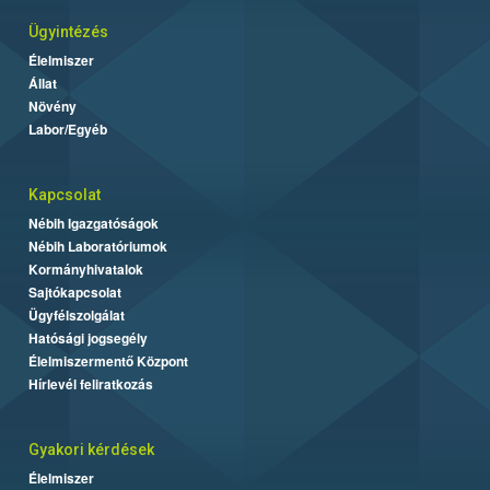
Ügyintézés
Élelmiszer
Állat
Növény
Labor/Egyéb
Kapcsolat
Nébih Igazgatóságok
Nébih Laboratóriumok
Kormányhivatalok
Sajtókapcsolat
Ügyfélszolgálat
Hatósági jogsegély
Élelmiszermentő Központ
Hírlevél feliratkozás
Gyakori kérdések
Élelmiszer