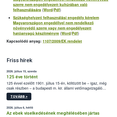
szerre
nem engedélyezett kultúrában
való
felhasználására
(
Word
/
Pdf
)
Szükséghelyzeti felhasználási engedély kérelem
Magyarországon
engedéllyel nem
rendelkező
növényvédő szerre vagy
nem engedélyezett
hatóanyagú
készítményre
(
Word
/
Pdf
)
Kapcsolódó anyag:
1107/2009/EK rendelet
Friss hírek
2026. július 15, szerda
125 éve történt
125 évvel ezelőtt 1901. július 15-én, költözött be – igaz, még
csak részben – a budapesti m. kir. állami vetőmagvizsgáló
állomás a Kis Rókus utca 15. szám alatti, Czigler Győző által
TOVÁBB >
tervezett új épületébe.
2026. július 6, hétfő
Az ebek viselkedésének megítélésében jártas