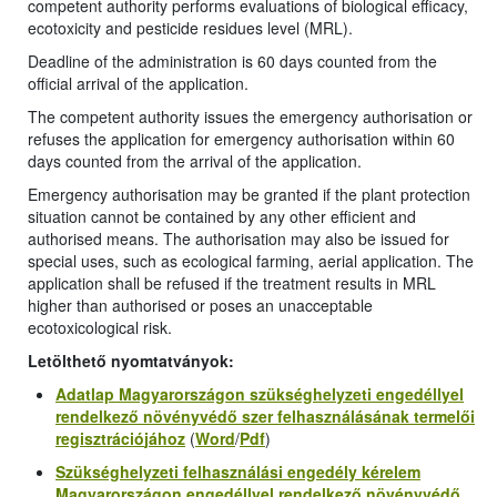
competent authority performs evaluations of biological efficacy,
ecotoxicity and pesticide residues level (MRL).
Deadline of the administration is 60 days counted from the
official arrival of the application.
The competent authority issues the emergency authorisation or
refuses the application for emergency authorisation within 60
days counted from the arrival of the application.
Emergency authorisation may be granted if the plant protection
situation cannot be contained by any other efficient and
authorised means. The authorisation may also be issued for
special uses, such as ecological farming, aerial application. The
application shall be refused if the treatment results in MRL
higher than authorised or poses an unacceptable
ecotoxicological risk.
Letölthető nyomtatványok:
Adatlap
Magyarországon szükséghelyzeti engedéllyel
rendelkező növényvédő szer felhasználásának
termelői
regisztráció
jához
(
Word
/
Pdf
)
Szükséghelyzeti felhasználási engedély kérelem
Magyarországon engedéllyel rendelkező növényvédő