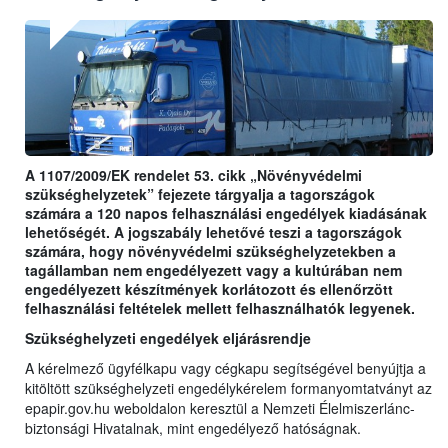
A 1107/2009/EK rendelet 53. cikk „Növényvédelmi
szükséghelyzetek” fejezete tárgyalja a tagországok
számára a 120 napos felhasználási engedélyek kiadásának
lehetőségét. A jogszabály lehetővé teszi a tagországok
számára, hogy növényvédelmi szükséghelyzetekben a
tagállamban nem engedélyezett vagy a kultúrában nem
engedélyezett készítmények korlátozott és ellenőrzött
felhasználási feltételek mellett felhasználhatók legyenek.
Szükséghelyzeti engedélyek eljárásrendje
A kérelmező ügyfélkapu vagy cégkapu segítségével benyújtja a
kitöltött szükséghelyzeti engedélykérelem formanyomtatványt az
epapir.gov.hu weboldalon keresztül a Nemzeti Élelmiszerlánc-
biztonsági Hivatalnak, mint engedélyező hatóságnak.