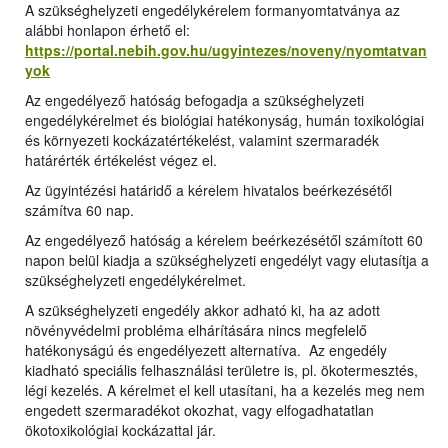
A szükséghelyzeti engedélykérelem formanyomtatványa az
alábbi honlapon érhető el:
https://portal.nebih.gov.hu/ugyintezes/noveny/nyomtatvan
yok
Az engedélyező hatóság befogadja a szükséghelyzeti
engedélykérelmet és biológiai hatékonyság, humán toxikológiai
és környezeti kockázatértékelést, valamint szermaradék
határérték értékelést végez el.
Az ügyintézési határidő a kérelem hivatalos beérkezésétől
számítva 60 nap.
Az engedélyező hatóság a kérelem beérkezésétől számított 60
napon belül kiadja a szükséghelyzeti engedélyt vagy elutasítja a
szükséghelyzeti engedélykérelmet.
A szükséghelyzeti engedély akkor adható ki, ha az adott
növényvédelmi probléma elhárítására nincs megfelelő
hatékonyságú és engedélyezett alternatíva. Az engedély
kiadható speciális felhasználási területre is, pl. ökotermesztés,
légi kezelés. A kérelmet el kell utasítani, ha a kezelés meg nem
engedett szermaradékot okozhat, vagy elfogadhatatlan
ökotoxikológiai kockázattal jár.