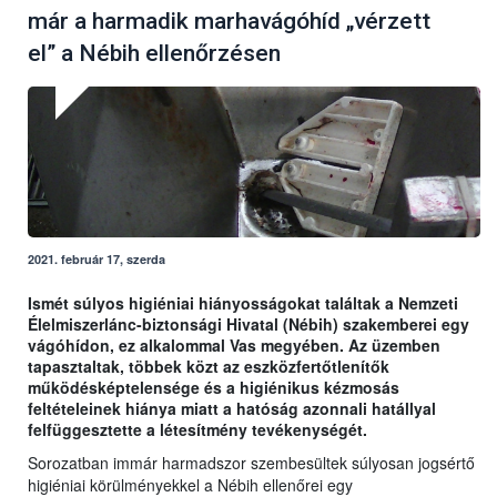
már a harmadik marhavágóhíd „vérzett
el” a Nébih ellenőrzésen
2021. február 17, szerda
Ismét súlyos higiéniai hiányosságokat találtak a Nemzeti
Élelmiszerlánc-biztonsági Hivatal (Nébih) szakemberei egy
vágóhídon, ez alkalommal Vas megyében. Az üzemben
tapasztaltak, többek közt az eszközfertőtlenítők
működésképtelensége és a higiénikus kézmosás
feltételeinek hiánya miatt a hatóság azonnali hatállyal
felfüggesztette a létesítmény tevékenységét.
Sorozatban immár harmadszor szembesültek súlyosan jogsértő
higiéniai körülményekkel a Nébih ellenőrei egy