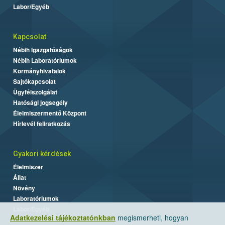
Labor/Egyéb
Kapcsolat
Nébih Igazgatóságok
Nébih Laboratóriumok
Kormányhivatalok
Sajtókapcsolat
Ügyfélszolgálat
Hatósági jogsegély
Élelmiszermentő Központ
Hírlevél feliratkozás
Gyakori kérdések
Élelmiszer
Állat
Növény
Laboratóriumok
Labor/Egyéb
Adatkezelési tájékoztatónkban
megismerheti, hogyan