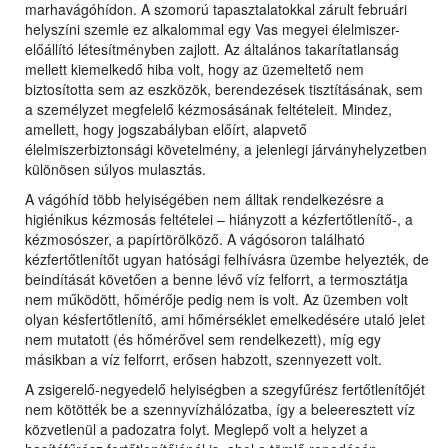
marhavágóhídon. A szomorú tapasztalatokkal zárult februári
helyszíni szemle ez alkalommal egy Vas megyei élelmiszer-
előállító létesítményben zajlott. Az általános takarítatlanság
mellett kiemelkedő hiba volt, hogy az üzemeltető nem
biztosította sem az eszközök, berendezések tisztításának, sem
a személyzet megfelelő kézmosásának feltételeit. Mindez,
amellett, hogy jogszabályban előírt, alapvető
élelmiszerbiztonsági követelmény, a jelenlegi járványhelyzetben
különösen súlyos mulasztás.
A vágóhíd több helyiségében nem álltak rendelkezésre a
higiénikus kézmosás feltételei – hiányzott a kézfertőtlenítő-, a
kézmosószer, a papírtörölköző. A vágósoron található
kézfertőtlenítőt ugyan hatósági felhívásra üzembe helyezték, de
beindítását követően a benne lévő víz felforrt, a termosztátja
nem működött, hőmérője pedig nem is volt. Az üzemben volt
olyan késfertőtlenítő, ami hőmérséklet emelkedésére utaló jelet
nem mutatott (és hőmérővel sem rendelkezett), míg egy
másikban a víz felforrt, erősen habzott, szennyezett volt.
A zsigerelő-negyedelő helyiségben a szegyfűrész fertőtlenítőjét
nem kötötték be a szennyvízhálózatba, így a beleeresztett víz
közvetlenül a padozatra folyt. Meglepő volt a helyzet a