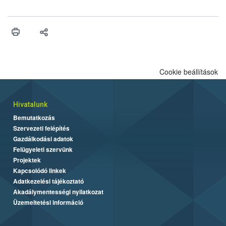
felhasználhatóak a szőlőben. A kiterjesztések célja, hogy a korai
érésű szőlőkben is legyen lehetőség a károsító elleni további
védekezésre. Az Oroganic készítmény kis kiszerelésben kiskerti
felhasználók számára is elérhető és ökológiai termesztésben is
engedélyezett.
Cookie beállítások
Hivatalunk
Bemutatkozás
Szervezeti felépítés
Gazdálkodási adatok
Felügyeleti szervünk
Projektek
Kapcsolódó linkek
Adatkezelési tájékoztató
Akadálymentességi nyilatkozat
Üzemeltetési információ