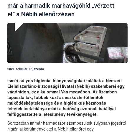
már a harmadik marhavágóhíd „vérzett
el” a Nébih ellenőrzésen
2021. február 17, szerda
Ismét súlyos higiéniai hiányosságokat találtak a Nemzeti
Élelmiszerlánc-biztonsági Hivatal (Nébih) szakemberei egy
vágóhídon, ez alkalommal Vas megyében. Az üzemben
tapasztaltak, többek közt az eszközfertőtlenítők
működésképtelensége és a higiénikus kézmosás
feltételeinek hiánya miatt a hatóság azonnali hatállyal
felfüggesztette a létesítmény tevékenységét.
Sorozatban immár harmadszor szembesültek súlyosan jogsértő
higiéniai körülményekkel a Nébih ellenőrei egy