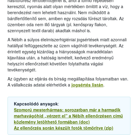
hasítófűrész fertőtlenítőjénél is, ahol a tömlő repedésén
keresztül, nyomás alatt olyan mértékben ömlött a víz, hogy a
berendezést nem lehetett használni. Nem működött a
bárdfertőtlenítő sem, amiben egy rozsdás fűrészt tároltak. Az
üzemben oda nem illő tárgyak (pl. kenőspray flakon,
szennyezett textil darab) akadtak máshol is.
A Nébih a súlyos élelmiszerhigiéniai jogsértések miatt azonnali
hatállyal felfüggesztette az üzem vágóhídi tevékenységét. Az
érintett egység kizárólag a hiányosságok maradéktalan
kijavítása után, a hatóság ismételt, kedvező eredményű
helyszíni ellenőrzését követően folytathatta vágási
tevékenységét.
Az ügyben az eljárás és bírság megállapítása folyamatban van.
A vállalkozás adatai elérhetőek a
jogsértés listán
.
Kapcsolódó anyagok
:
Szomorú mesterhármas: sorozatban már a harmadik
marhavágóhíd „vérzett el” a Nébih ellenőrzésen című
közlemény letölthető formában (doc)
Az ellenőrzés során készült fotók tömörítve (zip)