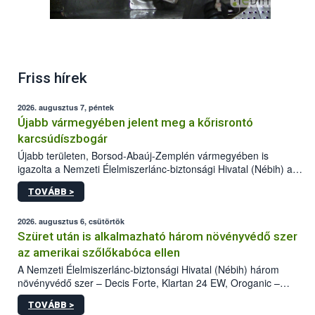
Friss hírek
2026. augusztus 7, péntek
Újabb vármegyében jelent meg a kőrisrontó
karcsúdíszbogár
Újabb területen, Borsod-Abaúj-Zemplén vármegyében is
igazolta a Nemzeti Élelmiszerlánc-biztonsági Hivatal (Nébih) a
kőrisrontó karcsúdíszbogár (Agrilus planipennis) jelenlétét. A
TOVÁBB >
kártevőt nem csak színcsapdában találták meg, de már fertőzött
fában is azonosították. A növényvédelmi szakemberek folytatják
az intenzív felderítést, emellett az intézkedéseket a szlovák
2026. augusztus 6, csütörtök
hatósággal is összehangolják a terjedés megállítása érdekében.
Szüret után is alkalmazható három növényvédő szer
az amerikai szőlőkabóca ellen
A Nemzeti Élelmiszerlánc-biztonsági Hivatal (Nébih) három
növényvédő szer – Decis Forte, Klartan 24 EW, Oroganic –
engedélyokiratát módosította, így azok a szüretet követően,
TOVÁBB >
egészen a vesszőérettség (BBCH 91) stádiumáig