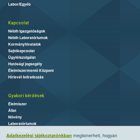
Labor/Egyéb
Kapcsolat
Nébih Igazgatóságok
Nébih Laboratóriumok
Kormányhivatalok
Sajtókapcsolat
Ügyfélszolgálat
Hatósági jogsegély
Élelmiszermentő Központ
Hírlevél feliratkozás
Gyakori kérdések
Élelmiszer
Állat
Növény
Laboratóriumok
Labor/Egyéb
Adatkezelési tájékoztatónkban
megismerheti, hogyan