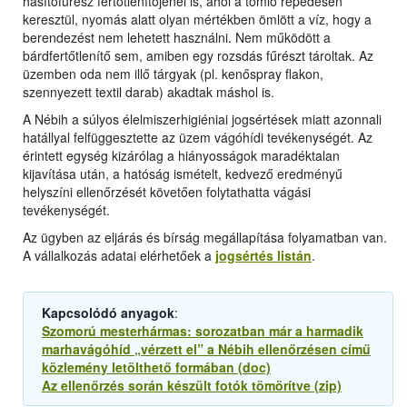
hasítófűrész fertőtlenítőjénél is, ahol a tömlő repedésén
keresztül, nyomás alatt olyan mértékben ömlött a víz, hogy a
berendezést nem lehetett használni. Nem működött a
bárdfertőtlenítő sem, amiben egy rozsdás fűrészt tároltak. Az
üzemben oda nem illő tárgyak (pl. kenőspray flakon,
szennyezett textil darab) akadtak máshol is.
A Nébih a súlyos élelmiszerhigiéniai jogsértések miatt azonnali
hatállyal felfüggesztette az üzem vágóhídi tevékenységét. Az
érintett egység kizárólag a hiányosságok maradéktalan
kijavítása után, a hatóság ismételt, kedvező eredményű
helyszíni ellenőrzését követően folytathatta vágási
tevékenységét.
Az ügyben az eljárás és bírság megállapítása folyamatban van.
A vállalkozás adatai elérhetőek a
jogsértés listán
.
Kapcsolódó anyagok
:
Szomorú mesterhármas: sorozatban már a harmadik
marhavágóhíd „vérzett el” a Nébih ellenőrzésen című
közlemény letölthető formában (doc)
Az ellenőrzés során készült fotók tömörítve (zip)