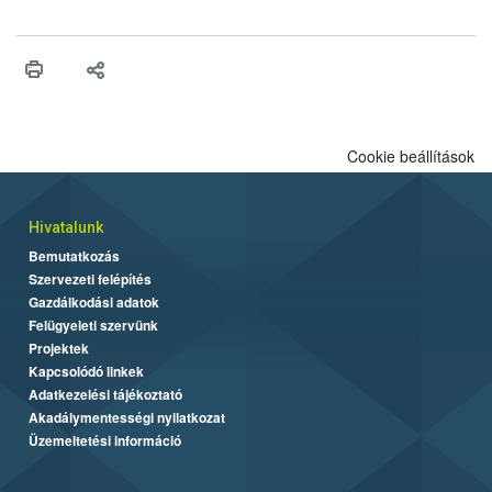
felhasználhatóak a szőlőben. A kiterjesztések célja, hogy a korai
érésű szőlőkben is legyen lehetőség a károsító elleni további
védekezésre. Az Oroganic készítmény kis kiszerelésben kiskerti
felhasználók számára is elérhető és ökológiai termesztésben is
engedélyezett.
Cookie beállítások
Hivatalunk
Bemutatkozás
Szervezeti felépítés
Gazdálkodási adatok
Felügyeleti szervünk
Projektek
Kapcsolódó linkek
Adatkezelési tájékoztató
Akadálymentességi nyilatkozat
Üzemeltetési információ