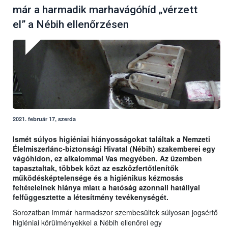
már a harmadik marhavágóhíd „vérzett
el” a Nébih ellenőrzésen
2021. február 17, szerda
Ismét súlyos higiéniai hiányosságokat találtak a Nemzeti
Élelmiszerlánc-biztonsági Hivatal (Nébih) szakemberei egy
vágóhídon, ez alkalommal Vas megyében. Az üzemben
tapasztaltak, többek közt az eszközfertőtlenítők
működésképtelensége és a higiénikus kézmosás
feltételeinek hiánya miatt a hatóság azonnali hatállyal
felfüggesztette a létesítmény tevékenységét.
Sorozatban immár harmadszor szembesültek súlyosan jogsértő
higiéniai körülményekkel a Nébih ellenőrei egy