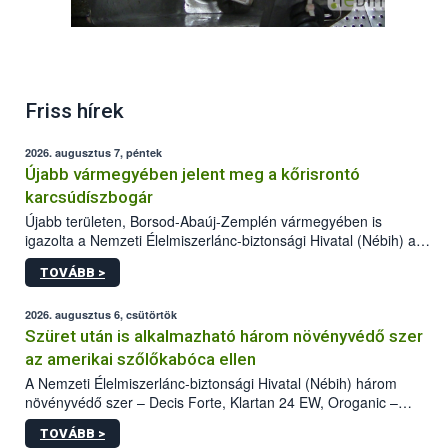
Friss hírek
2026. augusztus 7, péntek
Újabb vármegyében jelent meg a kőrisrontó
karcsúdíszbogár
Újabb területen, Borsod-Abaúj-Zemplén vármegyében is
igazolta a Nemzeti Élelmiszerlánc-biztonsági Hivatal (Nébih) a
kőrisrontó karcsúdíszbogár (Agrilus planipennis) jelenlétét. A
TOVÁBB >
kártevőt nem csak színcsapdában találták meg, de már fertőzött
fában is azonosították. A növényvédelmi szakemberek folytatják
az intenzív felderítést, emellett az intézkedéseket a szlovák
2026. augusztus 6, csütörtök
hatósággal is összehangolják a terjedés megállítása érdekében.
Szüret után is alkalmazható három növényvédő szer
az amerikai szőlőkabóca ellen
A Nemzeti Élelmiszerlánc-biztonsági Hivatal (Nébih) három
növényvédő szer – Decis Forte, Klartan 24 EW, Oroganic –
engedélyokiratát módosította, így azok a szüretet követően,
TOVÁBB >
egészen a vesszőérettség (BBCH 91) stádiumáig