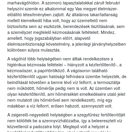
marhavágóhídon. A szomorú tapasztalatokkal zárult februári
helyszíni szemle ez alkalommal egy Vas megyei élelmiszer-
előállító létesítményben zajlott. Az általános takarítatlanság
mellett kiemelkedő hiba volt, hogy az üzemeltető nem
biztosította sem az eszközök, berendezések tisztításának, sem
a személyzet megfelelő kézmosásának feltételeit. Mindez,
amellett, hogy jogszabályban előírt, alapvető
élelmiszerbiztonsági követelmény, a jelenlegi járványhelyzetben
különösen súlyos mulasztás.
A vágóhíd több helyiségében nem álltak rendelkezésre a
higiénikus kézmosás feltételei – hiányzott a kézfertőtlenítő-, a
kézmosószer, a papírtörölköző. A vágósoron található
kézfertőtlenítőt ugyan hatósági felhívásra üzembe helyezték, de
beindítását követően a benne lévő víz felforrt, a termosztátja
nem működött, hőmérője pedig nem is volt. Az üzemben volt
olyan késfertőtlenítő, ami hőmérséklet emelkedésére utaló jelet
nem mutatott (és hőmérővel sem rendelkezett), míg egy
másikban a víz felforrt, erősen habzott, szennyezett volt.
A zsigerelő-negyedelő helyiségben a szegyfűrész fertőtlenítőjét
nem kötötték be a szennyvízhálózatba, így a beleeresztett víz
közvetlenül a padozatra folyt. Meglepő volt a helyzet a