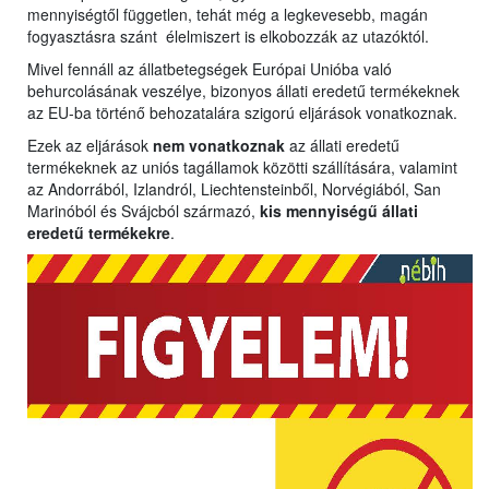
mennyiségtől független, tehát még a legkevesebb, magán
fogyasztásra szánt élelmiszert is elkobozzák az utazóktól.
Mivel fennáll az állatbetegségek Európai Unióba való
behurcolásának veszélye, bizonyos állati eredetű termékeknek
az EU-ba történő behozatalára szigorú eljárások vonatkoznak.
Ezek az eljárások
nem vonatkoznak
az állati eredetű
termékeknek az uniós tagállamok közötti szállítására, valamint
az Andorrából, Izlandról, Liechtensteinből, Norvégiából, San
Marinóból és Svájcból származó,
kis mennyiségű állati
eredetű termékekre
.