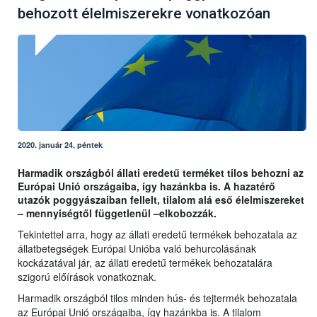
behozott élelmiszerekre vonatkozóan
2020. január 24, péntek
Harmadik országból állati eredetű terméket tilos behozni
az
Európai Unió országaiba, így hazánkba is
. A hazatérő
utazók poggyászaiban fellelt, tilalom alá eső élelmiszereket
– mennyiségtől függetlenül –elkobozzák.
Tekintettel arra, hogy az állati eredetű termékek behozatala az
állatbetegségek Európai Unióba való behurcolásának
kockázatával jár, az állati eredetű termékek behozatalára
szigorú előírások vonatkoznak.
Harmadik országból tilos minden hús- és tejtermék behozatala
az Európai Unió országaiba, így hazánkba is. A tilalom