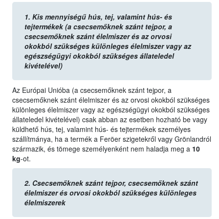
1.
Kis mennyiségű hús, tej, valamint hús- és
tejtermékek (a csecsemőknek szánt tejpor, a
csecsemőknek szánt élelmiszer és az orvosi
okokból szükséges különleges élelmiszer vagy az
egészségügyi okokból szükséges állateledel
kivételével)
Az Európai Unióba (a csecsemőknek szánt tejpor, a
csecsemőknek szánt élelmiszer és az orvosi okokból szükséges
különleges élelmiszer vagy az egészségügyi okokból szükséges
állateledel kivételével) csak abban az esetben hozható be vagy
küldhető hús, tej, valamint hús- és tejtermékek személyes
szállítmánya, ha a termék a Feröer szigetekről vagy Grönlandról
származik, és tömege személyenként nem haladja meg a
10
kg
-ot.
2.
Csecsemőknek szánt tejpor, csecsemőknek szánt
élelmiszer és orvosi okokból szükséges különleges
élelmiszerek