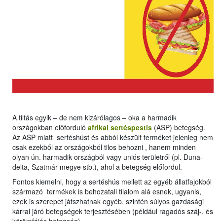
A tiltás egyik – de nem kizárólagos – oka a harmadik
országokban előforduló
afrikai sertéspestis
(ASP) betegség.
Az ASP miatt sertéshúst és abból készült terméket jelenleg nem
csak ezekből az országokból tilos behozni , hanem minden
olyan ún. harmadik országból vagy uniós területről (pl. Duna-
delta, Szatmár megye stb.), ahol a betegség előfordul.
Fontos kiemelni, hogy a sertéshús mellett az egyéb állatfajokból
származó termékek is behozatali tilalom alá esnek, ugyanis,
ezek is szerepet játszhatnak egyéb, szintén súlyos gazdasági
kárral járó betegségek terjesztésében (például ragadós száj-, és