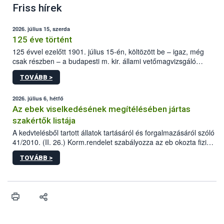
Friss hírek
2026. július 15, szerda
125 éve történt
125 évvel ezelőtt 1901. július 15-én, költözött be – igaz, még
csak részben – a budapesti m. kir. állami vetőmagvizsgáló
állomás a Kis Rókus utca 15. szám alatti, Czigler Győző által
TOVÁBB >
tervezett új épületébe.
2026. július 6, hétfő
Az ebek viselkedésének megítélésében jártas
szakértők listája
A kedvtelésből tartott állatok tartásáról és forgalmazásáról szóló
41/2010. (II. 26.) Korm.rendelet szabályozza az eb okozta fizikai
sérülés, illetve ennek veszélye keletkezésekor felmerülő
TOVÁBB >
hatósági feladatokat, valamint a veszélyes eb tartását és annak
engedélyezését. Ezen eljárások során szükség esetén be kell
vonni az ebek viselkedésének megítélésében jártas szakértőt.