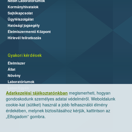
Nébih Laboratóriumok
Kormányhivatalok
Sajtókapcsolat
Ügyfélszolgálat
Hatósági jogsegély
Élelmiszermentő Központ
Hírlevél feliratkozás
Gyakori kérdések
Élelmiszer
Állat
Növény
Laboratóriumok
Labor/Egyéb
Adatkezelési tájékoztatónkban
megismerheti, hogyan
gondoskodunk személyes adatai védelméről. Weboldalunk
cookie-kat (sütiket) használ a jobb felhasználói élmény
érdekében, melynek biztosításához kérjük, kattintson az
„Elfogadom” gombra.