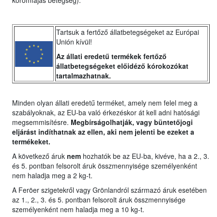
körömfájás betegség).
Tartsuk a fertőző állatbetegségeket az Európai
Unión kívül!
Az állati eredetű termékek fertőző
állatbetegségeket előidéző kórokozókat
tartalmazhatnak.
Minden olyan állati eredetű terméket, amely nem felel meg a
szabályoknak, az EU-ba való érkezéskor át kell adni hatósági
megsemmisítésre.
Megbírságolhatják, vagy büntetőjogi
eljárást indíthatnak az ellen, aki nem jelenti be ezeket a
termékeket.
A következő áruk
nem
hozhatók be az EU-ba, kivéve, ha a 2., 3.
és 5. pontban felsorolt áruk összmennyisége személyenként
nem haladja meg a 2 kg-t.
A Feröer szigetekről vagy Grönlandról származó áruk esetében
az 1., 2., 3. és 5. pontban felsorolt áruk összmennyisége
személyenként nem haladja meg a 10 kg-t.