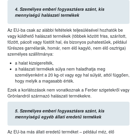
4.
Személyes emberi fogyasztásra szánt, kis
mennyiségű halászati termékek
Az EU-ba csak az alábbi feltételek teljesülésével hozhatók be
vagy küldhető halászati termékek (többek között friss, szárított,
főzött, pácolt vagy füstölt hal, és bizonyos puhatestűek, például
fűrészes garnélarák, homár, nem élő kagyló, nem élő osztriga)
személyes szállítmánya:
a halat kizsigerelték,
a halászati termékek súlya nem haladhatja meg
személyenként a 20 kg-ot vagy egy hal súlyát, attól függően,
hogy melyik a magasabb érték.
Ezek a korlátozások nem vonatkoznak a Feröer szigetekről vagy
Grönlandról származó halászati termékekre.
5.
Személyes emberi fogyasztásra szánt, kis
mennyiségű egyéb állati eredetű termékek
Az EU-ba más állati eredetű terméket – például méz, élő