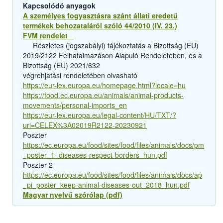
Kapcsolódó anyagok
A személyes fogyasztásra szánt állati eredetű
termékek behozataláról szóló 44/2010 (IV. 23.)
FVM rendelet
Részletes (jogszabályi) tájékoztatás a Bizottság (EU)
2019/2122 Felhatalmazáson Alapuló Rendeletében, és a
Bizottság (EU) 2021/632
végrehjatási rendeletében olvasható
https://eur-lex.europa.eu/homepage.html?locale=hu
https://food.ec.europa.eu/animals/animal-products-
movements/personal-imports_en
https://eur-lex.europa.eu/legal-content/HU/TXT/?
uri=CELEX%3A02019R2122-20230921
Poszter
https://ec.europa.eu/food/sites/food/files/animals/docs/pm
_poster_1_diseases-respect-borders_hun.pdf
Poszter 2
https://ec.europa.eu/food/sites/food/files/animals/docs/ap
_pi_poster_keep-animal-diseases-out_2018_hun.pdf
Magyar nyelvű szórólap (pdf)