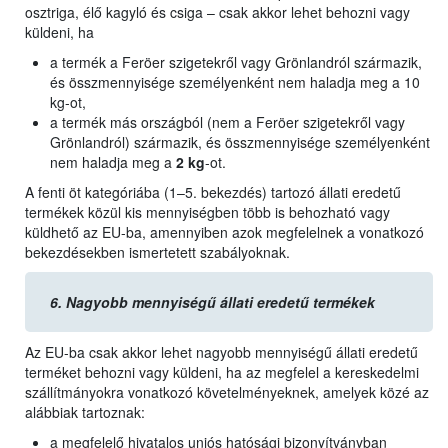
osztriga, élő kagyló és csiga – csak akkor lehet behozni vagy
küldeni, ha
a termék a Feröer szigetekről vagy Grönlandról származik,
és összmennyisége személyenként nem haladja meg a 10
kg-ot,
a termék más országból (nem a Feröer szigetekről vagy
Grönlandról) származik, és összmennyisége személyenként
nem haladja meg a
2 kg
-ot.
A fenti öt kategóriába (1–5. bekezdés) tartozó állati eredetű
termékek közül kis mennyiségben több is behozható vagy
küldhető az EU-ba, amennyiben azok megfelelnek a vonatkozó
bekezdésekben ismertetett szabályoknak.
6.
Nagyobb mennyiségű állati eredetű termékek
Az EU-ba csak akkor lehet nagyobb mennyiségű állati eredetű
terméket behozni vagy küldeni, ha az megfelel a kereskedelmi
szállítmányokra vonatkozó követelményeknek, amelyek közé az
alábbiak tartoznak:
a megfelelő hivatalos uniós hatósági bizonyítványban