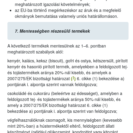
meghatározott igazolási követelmények;
az EU-ba történő megérkezéskor az áruk és a megfelelő
okmányok bemutatása valamely uniós határállomáson.
7.
Mentességben részesülő termékek
A következő termékek mentesülnek az 1–6. pontban
meghatározott szabályok alól:
kenyér, kalács, keksz (biscuit), gofri és ostya, kétszersült, pirított
kenyér és hasonló pirított termék, amelyekben a feldolgozott tej-
és tojástermékek aránya 20%-nál kisebb, és amelyek a
1
2007/275/EK bizottsági határozat
(
)
6. cikke (1) bekezdése a)
pontjának i. alpontja szerint vannak feldolgozva;
csokoládé és cukoráru (beleértve az édességet), amelyben a
feldolgozott tej- és tojástermékek aránya 50%-nál kisebb, és
amely a 2007/275/EK bizottsági határozat 6. cikke (1)
bekezdése a) pontjának i. alpontja szerint van feldolgozva;
végfelhasználóknak csomagolt, kis mennyiségben (kevesebb
mint 20%-ban) a hústermékektől eltérő, feldolgozott állati
készítményt (például glükozamint, kondroitint vagy kitozánt,