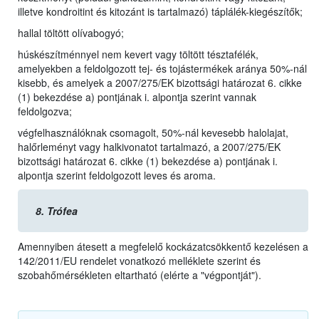
illetve kondroitint és kitozánt is tartalmazó) táplálék-kiegészítők;
hallal töltött olívabogyó;
húskészítménnyel nem kevert vagy töltött tésztafélék,
amelyekben a feldolgozott tej- és tojástermékek aránya 50%-nál
kisebb, és amelyek a 2007/275/EK bizottsági határozat 6. cikke
(1) bekezdése a) pontjának i. alpontja szerint vannak
feldolgozva;
végfelhasználóknak csomagolt, 50%-nál kevesebb halolajat,
halőrleményt vagy halkivonatot tartalmazó, a 2007/275/EK
bizottsági határozat 6. cikke (1) bekezdése a) pontjának i.
alpontja szerint feldolgozott leves és aroma.
8.
Trófea
Amennyiben átesett a megfelelő kockázatcsökkentő kezelésen a
142/2011/EU rendelet vonatkozó melléklete szerint és
szobahőmérsékleten eltartható (elérte a "végpontját").