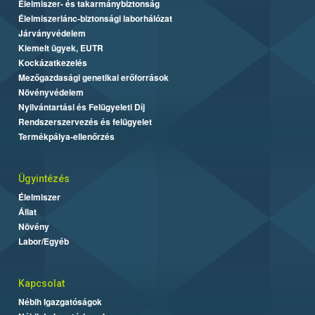
Élelmiszer- és takarmánybiztonság
Élelmiszerlánc-biztonsági laborhálózat
Járványvédelem
Kiemelt ügyek, EUTR
Kockázatkezelés
Mezőgazdasági genetikai erőforrások
Növényvédelem
Nyilvántartási és Felügyeleti Díj
Rendszerszervezés és felügyelet
Termékpálya-ellenőrzés
Ügyintézés
Élelmiszer
Állat
Növény
Labor/Egyéb
Kapcsolat
Nébih Igazgatóságok