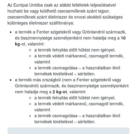
Az Európai Unióba csak az alábbi feltételek teljesülésével
hozható be vagy küldhető csecsemőknek szánt tejpor,
csecsemőknek szánt élelmiszer és orvosi okokból szükséges
különleges élelmiszer szállítmánya:
a termék a Feröer szigetekről vagy Grönlandról származik,
és összmennyisége személyenként nem haladja meg a
10
kg
-ot, valamint:
a termék felnyitás előtt hűtést nem igényel,
a termék védett márkanevű, csomagolt termék,
valamint
a termék csomagolása – a használatban lévő
termékek kivételével – sértetlen.
a termék más országból (nem a Feröer szigetekről vagy
Grönlandról) származik, és összmennyisége személyenként
nem haladja meg a
2 kg-ot
, valamint:
a termék felnyitás előtt hűtést nem igényel,
a termék védett márkanevű, csomagolt termék,
valamint
a termék csomagolása – a használatban lévő
termékek kivételével – sértetlen.