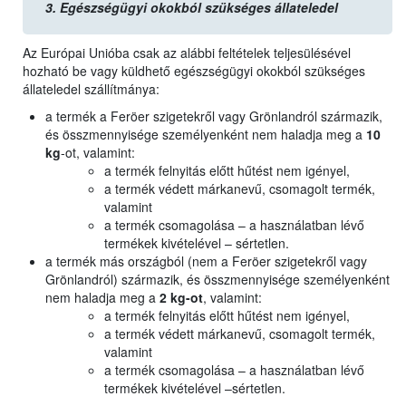
3.
Egészségügyi okokból szükséges állateledel
Az Európai Unióba csak az alábbi feltételek teljesülésével
hozható be vagy küldhető egészségügyi okokból szükséges
állateledel szállítmánya:
a termék a Feröer szigetekről vagy Grönlandról származik,
és összmennyisége személyenként nem haladja meg a
10
kg
-ot, valamint:
a termék felnyitás előtt hűtést nem igényel,
a termék védett márkanevű, csomagolt termék,
valamint
a termék csomagolása – a használatban lévő
termékek kivételével – sértetlen.
a termék más országból (nem a Feröer szigetekről vagy
Grönlandról) származik, és összmennyisége személyenként
nem haladja meg a
2 kg-ot
, valamint:
a termék felnyitás előtt hűtést nem igényel,
a termék védett márkanevű, csomagolt termék,
valamint
a termék csomagolása – a használatban lévő
termékek kivételével –sértetlen.