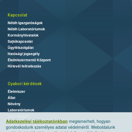
Kapcsolat
Nébih Igazgatóságok
Nébih Laboratóriumok
Kormányhivatalok
Sajtókapcsolat
Ügyfélszolgálat
Hatósági jogsegély
Élelmiszermentő Központ
Hírlevél feliratkozás
Gyakori kérdések
Élelmiszer
Állat
Növény
Laboratóriumok
Labor/Egyéb
Adatkezelési tájékoztatónkban
megismerheti, hogyan
gondoskodunk személyes adatai védelméről. Weboldalunk