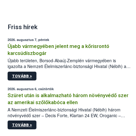
Friss hírek
2026. augusztus 7, péntek
Újabb vármegyében jelent meg a kőrisrontó
karcsúdíszbogár
Újabb területen, Borsod-Abaúj-Zemplén vármegyében is
igazolta a Nemzeti Élelmiszerlánc-biztonsági Hivatal (Nébih) a
kőrisrontó karcsúdíszbogár (Agrilus planipennis) jelenlétét. A
TOVÁBB >
kártevőt nem csak színcsapdában találták meg, de már fertőzött
fában is azonosították. A növényvédelmi szakemberek folytatják
az intenzív felderítést, emellett az intézkedéseket a szlovák
2026. augusztus 6, csütörtök
hatósággal is összehangolják a terjedés megállítása érdekében.
Szüret után is alkalmazható három növényvédő szer
az amerikai szőlőkabóca ellen
A Nemzeti Élelmiszerlánc-biztonsági Hivatal (Nébih) három
növényvédő szer – Decis Forte, Klartan 24 EW, Oroganic –
engedélyokiratát módosította, így azok a szüretet követően,
TOVÁBB >
egészen a vesszőérettség (BBCH 91) stádiumáig
felhasználhatóak a szőlőben. A kiterjesztések célja, hogy a korai