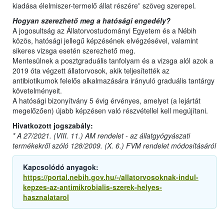
kiadása élelmiszer-termelő állat részére” szöveg szerepel.
Hogyan szerezhető meg a hatósági engedély?
A jogosultság az Állatorvostudományi Egyetem és a Nébih
közös, hatósági jellegű képzésének elvégzésével, valamint
sikeres vizsga esetén szerezhető meg.
Mentesülnek a posztgraduális tanfolyam és a vizsga alól azok a
2019 óta végzett állatorvosok, akik teljesítették az
antibiotikumok felelős alkalmazására irányuló graduális tantárgy
követelményeit.
A hatósági bizonyítvány 5 évig érvényes, amelyet (a lejártát
megelőzően) újabb képzésen való részvétellel kell megújítani.
Hivatkozott jogszabály:
* A 27/2021. (VIII. 11.) AM rendelet - az állatgyógyászati
termékekről szóló 128/2009. (X. 6.) FVM rendelet módosításáról
Kapcsolódó anyagok:
https://portal.nebih.gov.hu/-/allatorvosoknak-indul-
kepzes-az-antimikrobialis-szerek-helyes-
hasznalatarol