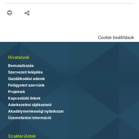
érésű szőlőkben is legyen lehetőség a károsító elleni további
védekezésre. Az Oroganic készítmény kis kiszerelésben kiskerti
felhasználók számára is elérhető és ökológiai termesztésben is
engedélyezett.
Cookie beállítások
Hivatalunk
Bemutatkozás
Szervezeti felépítés
Gazdálkodási adatok
Felügyeleti szervünk
Projektek
Kapcsolódó linkek
Adatkezelési tájékoztató
Akadálymentességi nyilatkozat
Üzemeltetési információ
Szakterületek