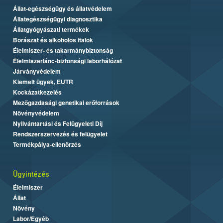
Állat-egészségügy és állatvédelem
Állategészségügyi diagnosztika
Állatgyógyászati termékek
Borászat és alkoholos italok
Élelmiszer- és takarmánybiztonság
Élelmiszerlánc-biztonsági laborhálózat
Járványvédelem
Kiemelt ügyek, EUTR
Kockázatkezelés
Mezőgazdasági genetikai erőforrások
Növényvédelem
Nyilvántartási és Felügyeleti Díj
Rendszerszervezés és felügyelet
Termékpálya-ellenőrzés
Ügyintézés
Élelmiszer
Állat
Növény
Labor/Egyéb