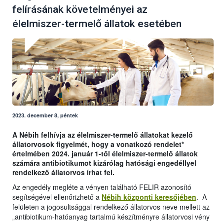
felírásának követelményei az
élelmiszer-termelő állatok esetében
2023. december 8, péntek
A Nébih felhívja az élelmiszer-termelő állatokat kezelő
állatorvosok figyelmét, hogy a vonatkozó rendelet*
értelmében 2024. január 1-től élelmiszer-termelő állatok
számára antibiotikumot kizárólag hatósági engedéllyel
rendelkező állatorvos írhat fel.
Az engedély megléte a vényen található FELIR azonosító
segítségével ellenőrizhető a
Nébih központi keresőjében
. A
felületen a jogosultsággal rendelkező állatorvos neve mellett az
„antibiotikum-hatóanyag tartalmú készítményre állatorvosi vény