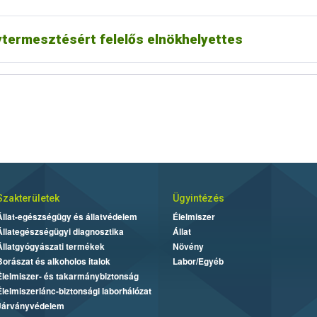
termesztésért felelős elnökhelyettes
Szakterületek
Ügyintézés
Állat-egészségügy és állatvédelem
Élelmiszer
Állategészségügyi diagnosztika
Állat
Állatgyógyászati termékek
Növény
Borászat és alkoholos italok
Labor/Egyéb
Élelmiszer- és takarmánybiztonság
Élelmiszerlánc-biztonsági laborhálózat
Járványvédelem