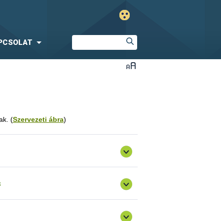
PCSOLAT
ak. (
Szervezeti ábra
)
s