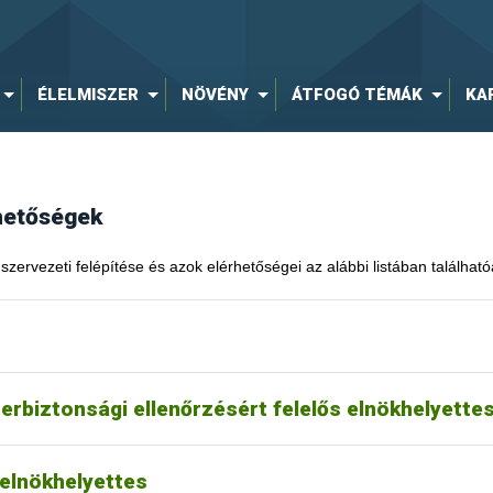
ÉLELMISZER
NÖVÉNY
ÁTFOGÓ TÉMÁK
KA
rhetőségek
szervezeti felépítése és azok elérhetőségei az alábbi listában található
zerbiztonsági ellenőrzésért felelős elnökhelyette
 elnökhelyettes