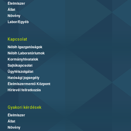
Élelmiszer
Állat
Növény
Labor/Egyéb
Kapcsolat
Nébih Igazgatóságok
Nébih Laboratóriumok
Kormányhivatalok
Sajtókapcsolat
Ügyfélszolgálat
Hatósági jogsegély
Élelmiszermentő Központ
Hírlevél feliratkozás
Gyakori kérdések
Élelmiszer
Állat
Növény