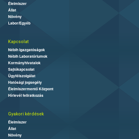
Élelmiszer
Állat
Növény
Labor/Egyéb
Kapcsolat
Nébih Igazgatóságok
Nébih Laboratóriumok
Kormányhivatalok
Sajtókapcsolat
Ügyfélszolgálat
Hatósági jogsegély
Élelmiszermentő Központ
Hírlevél feliratkozás
Gyakori kérdések
Élelmiszer
Állat
Növény