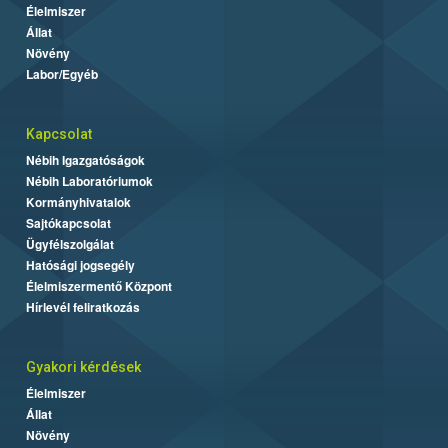
Élelmiszer
Állat
Növény
Labor/Egyéb
Kapcsolat
Nébih Igazgatóságok
Nébih Laboratóriumok
Kormányhivatalok
Sajtókapcsolat
Ügyfélszolgálat
Hatósági jogsegély
Élelmiszermentő Központ
Hírlevél feliratkozás
Gyakori kérdések
Élelmiszer
Állat
Növény