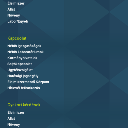
Élelmiszer
Állat
Növény
Labor/Egyéb
Kapcsolat
Nébih Igazgatóságok
Nébih Laboratóriumok
Kormányhivatalok
Sajtókapcsolat
Ügyfélszolgálat
Hatósági jogsegély
Élelmiszermentő Központ
Hírlevél feliratkozás
Gyakori kérdések
Élelmiszer
Állat
Növény