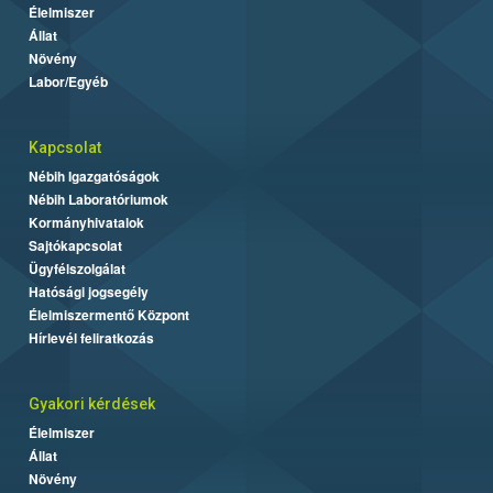
Élelmiszer
Állat
Növény
Labor/Egyéb
Kapcsolat
Nébih Igazgatóságok
Nébih Laboratóriumok
Kormányhivatalok
Sajtókapcsolat
Ügyfélszolgálat
Hatósági jogsegély
Élelmiszermentő Központ
Hírlevél feliratkozás
Gyakori kérdések
Élelmiszer
Állat
Növény