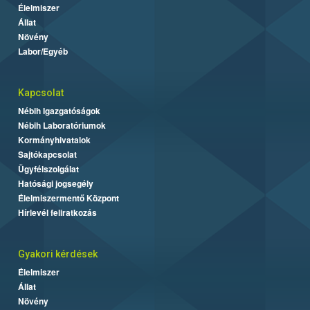
Élelmiszer
Állat
Növény
Labor/Egyéb
Kapcsolat
Nébih Igazgatóságok
Nébih Laboratóriumok
Kormányhivatalok
Sajtókapcsolat
Ügyfélszolgálat
Hatósági jogsegély
Élelmiszermentő Központ
Hírlevél feliratkozás
Gyakori kérdések
Élelmiszer
Állat
Növény