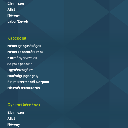
Élelmiszer
Állat
Növény
Labor/Egyéb
Kapcsolat
Nébih Igazgatóságok
Nébih Laboratóriumok
Kormányhivatalok
Sajtókapcsolat
Ügyfélszolgálat
Hatósági jogsegély
Élelmiszermentő Központ
Hírlevél feliratkozás
Gyakori kérdések
Élelmiszer
Állat
Növény