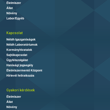
Élelmiszer
Állat
Növény
Labor/Egyéb
Kapcsolat
Nébih Igazgatóságok
Nébih Laboratóriumok
Kormányhivatalok
Sajtókapcsolat
Ügyfélszolgálat
Hatósági jogsegély
Élelmiszermentő Központ
Hírlevél feliratkozás
Gyakori kérdések
Élelmiszer
Állat
Növény