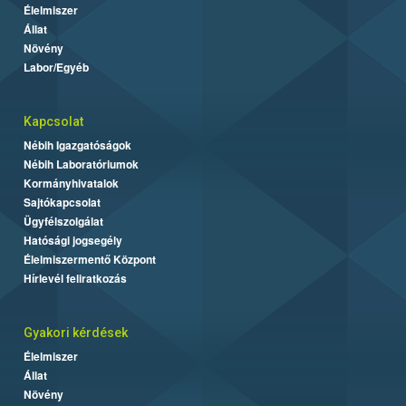
Élelmiszer
Állat
Növény
Labor/Egyéb
Kapcsolat
Nébih Igazgatóságok
Nébih Laboratóriumok
Kormányhivatalok
Sajtókapcsolat
Ügyfélszolgálat
Hatósági jogsegély
Élelmiszermentő Központ
Hírlevél feliratkozás
Gyakori kérdések
Élelmiszer
Állat
Növény